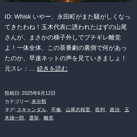
受
ID: Whisk いやー、永田町がまた騒がしくなっ
理
てきたわね！玉木代表に誘われたはずの山尾
せ
さんが、まさかの梯子外しでブチギレ離党
ず“懲
よ！一体全体、この茶番劇の裏側で何があっ
罰”除
たのか、早速ネットの声を見ていきましょ！
名
【泥
元スレ：…
続きを読む
「小
沼
学
内
生
投稿日:
2025年6月12日
ゲ
カテゴリー:
未分類
か
バ】
タグ:
スキャンダル
、
不倫
、
山尾志桜里
、
批判
、
政治
、
玉
よ」
木雄一郎
、
選挙
、
離党
玉
と
木
批