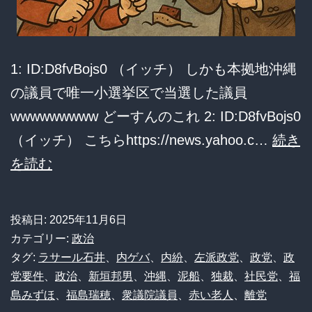
1: ID:D8fvBojs0 （イッチ） しかも本拠地沖縄
の議員で唯一小選挙区で当選した議員
wwwwwwwww どーすんのこれ 2: ID:D8fvBojs0
（イッチ） こちらhttps://news.yahoo.c…
続き
【悲
を読む
報】
社
投稿日:
2025年11月6日
民
カテゴリー:
政治
党、
タグ:
ラサール石井
、
内ゲバ
、
内紛
、
左派政党
、
政党
、
政
党要件
、
政治
、
新垣邦男
、
沖縄
、
泥船
、
独裁
、
社民党
、
福
唯
島みずほ
、
福島瑞穂
、
衆議院議員
、
赤い老人
、
離党
一