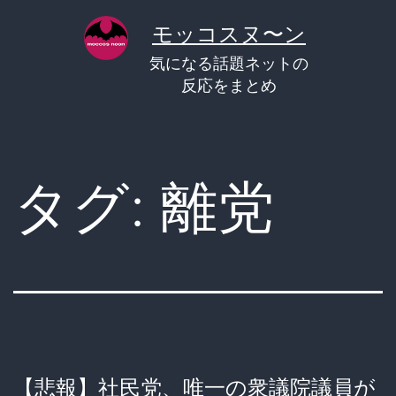
コ
モッコスヌ〜ン
ン
気になる話題ネットの
テ
反応をまとめ
ン
ツ
へ
タグ:
離党
ス
キ
ッ
プ
【悲報】社民党、唯一の衆議院議員が