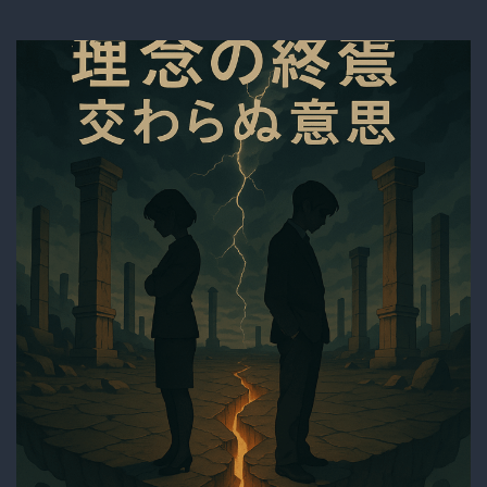
ニ
ア
に
勝
っ
た
望
月
氏
の
離
党
届
を