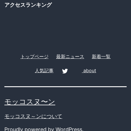
ゴ
る。
か
アクセスランキング
リ
質
す
ー
問
は
受
け
トップページ
最新ニュース
新着一覧
付
け
人気記事
about
ま
twitter
せ
ん、
モッコスヌ〜ン
以
モッコスヌ～ンについて
上」
Proudly powered by
WordPress
.
→