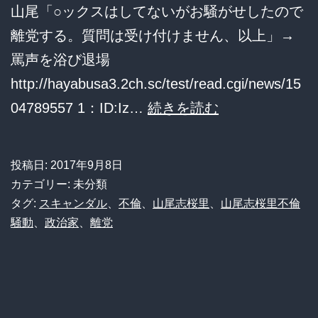
山尾「○ックスはしてないがお騒がせしたので
疑
離党する。質問は受け付けません、以上」→
者、
罵声を浴び退場
10
http://hayabusa3.2ch.sc/test/read.cgi/news/15
月
山
04789557 1：ID:Iz…
続きを読む
20
尾
日
「男
の
投稿日:
2017年9月8日
女
カテゴリー: 未分類
女
の
タグ:
スキャンダル
、
不倫
、
山尾志桜里
、
山尾志桜里不倫
児
騒動
、
政治家
、
離党
関
に
係
強
は
制
な
わ