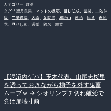
さ
カテゴリー:
政治
い】
タグ:
* 望月良男
、
ネットの反応
、
世耕弘成
、
世襲
、
二階伸
康
、
二階俊博
、
内紛
、
参院選
、
和歌山
、
政治
、
民意
、
自民
自
党
、
見せしめ
、
選挙
、
除名
、
離党
民
和
歌
山
県
連、
【泥沼内ゲバ】玉木代表、山尾志桜里
二
を誘っておきながら梯子を外す鬼畜
階
ムーブｗ → シオリンブチ切れ離党で
ジ
党は崩壊寸前
ュ