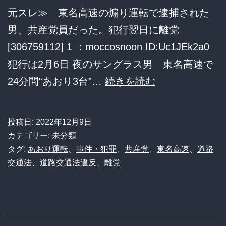
な
元スレ≫ 東名高速の煽り運転で逮捕された
が
男、共産党員だった。犯行翌日に離党
ら
[306759112] 1 ：moccosnoon ID:Uc1JEk2a0
梯
犯行は2月6日 夜のサングラス男 東名高速で
子
東
24分間“あおり3台”…
続きを読む
を
名
外
高
投稿日:
2022年12月9日
す
速
カテゴリー: 未分類
鬼
の
タグ:
あおり運転
、
事件・犯罪
、
共産党
、
東名高速
、
道路
畜
交通法
、
道路交通法違反
、
離党
煽
ム
り
ー
運
ブ
転