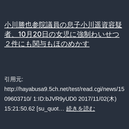
ｗ
で
→
逮
シ
小川勝也参院議員の息子小川遥資容疑
捕
オ
者、10月20日の女児に強制わいせつ
さ
リ
２件にも関与もほのめかす
れ
ン
た
ブ
男、
チ
共
切
引用元:
産
れ
http://hayabusa9.5ch.net/test/read.cgi/news/15
党
離
09603710/ 1:ID:bJVR9yUD0 2017/11/02(木)
員
党
小
15:21:50.62 [su_quot…
続きを読む
だ
で
川
っ
党
勝