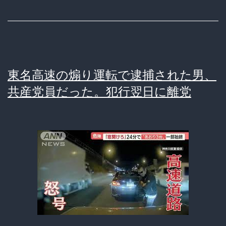
代
判
表、
殺
山
到
尾
東名高速の煽り運転で逮捕された男、
志
共産党員だった。犯行翌日に離党
桜
里
を
誘
っ
て
お
き