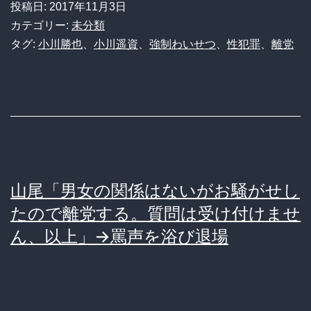
投稿日:
2017年11月3日
た。
は
也
カテゴリー:
未分類
犯
崩
参
タグ:
小川勝也
、
小川遥資
、
強制わいせつ
、
性犯罪
、
離党
行
壊
院
翌
寸
議
日
前
員
に
の
離
息
党
子
山尾「男女の関係はないがお騒がせし
小
たので離党する。質問は受け付けませ
川
ん、以上」→罵声を浴び退場
遥
資
容