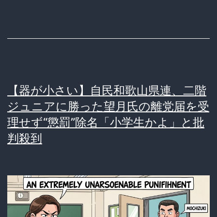
の
衆
議
院
議
【器が小さい】自民和歌山県連、二階
員
ジュニアに勝った望月氏の離党届を受
が
理せず“懲罰”除名「小学生かよ」と批
離
判殺到
党
し
議
席
ゼ