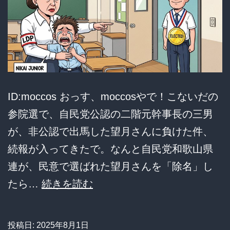
ロ
に
ｗ
ｗ
ｗ
ｗ
ID:moccos おっす、moccosやで！こないだの
ｗ
参院選で、自民党公認の二階元幹事長の三男
が、非公認で出馬した望月さんに負けた件、
続報が入ってきたで。なんと自民党和歌山県
連が、民意で選ばれた望月さんを「除名」し
【器
たら…
続きを読む
が
小
投稿日:
2025年8月1日