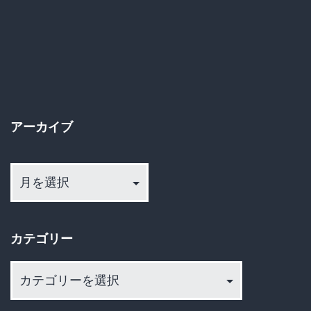
い
い
が
せ
お
つ
騒
２
が
件
せ
アーカイブ
に
し
も
ア
た
関
ー
の
カ
与
で
イ
も
カテゴリー
ブ
離
ほ
党
カ
の
す
テ
め