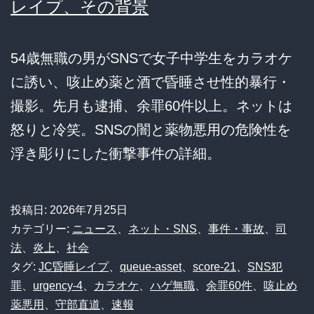
レイプ、その背景
54歳無職の男がSNSで女子中学生をカラオケ
に誘い、咳止め薬と酒で昏睡させ性的暴行・
撮影。先月も逮捕、余罪60件以上。ネットは
怒りと冷笑。SNSの闇と薬物悪用の危険性を
浮き彫りにした衝撃事件の詳細。
投稿日:
2026年7月25日
カテゴリー:
ニュース
、
ネット・SNS
、
事件・事故
、
司
法
、
炎上
、
社会
タグ:
JC昏睡レイプ
、
queue-asset
、
score-21
、
SNS犯
罪
、
urgency-4
、
カラオケ
、
ハゲ無職
、
余罪60件
、
咳止め
薬悪用
、
守部直道
、
速報