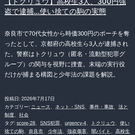
【トクリュウ】高校生3人、300円強
盗で逮捕…使い捨ての駒の実態
奈良市で70代女性から時価300円のポーチを奪
ったとして、京都府の高校生ら3人が逮捕され
た。警察はトクリュウ（匿名・流動型犯罪グ
ループ）の関与を視野に捜査。末端の実行役
だけが捕まる構図と少年法の課題を解説。
投稿日:
2026年7月17日
カテゴリー:
ニュース
、
ネット・SNS
、
事件・事故
、
法と
制度
、
社会
タグ:
score-28
、
SNS犯罪
、
urgency-4
、
トクリュウ
、
使い
捨ての駒
、
奈良市
、
少年法
、
強盗傷害
、
闇バイト
、
高校生