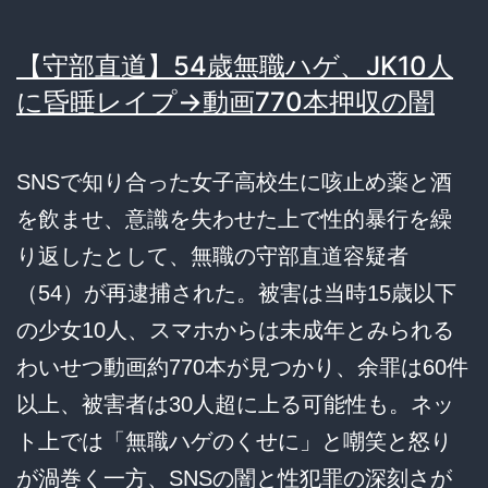
【守部直道】54歳無職ハゲ、JK10人
に昏睡レイプ→動画770本押収の闇
SNSで知り合った女子高校生に咳止め薬と酒
を飲ませ、意識を失わせた上で性的暴行を繰
り返したとして、無職の守部直道容疑者
（54）が再逮捕された。被害は当時15歳以下
の少女10人、スマホからは未成年とみられる
わいせつ動画約770本が見つかり、余罪は60件
以上、被害者は30人超に上る可能性も。ネッ
ト上では「無職ハゲのくせに」と嘲笑と怒り
が渦巻く一方、SNSの闇と性犯罪の深刻さが