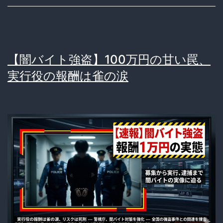
【闇バイト強盗】100万円の甘い罠、
実行役の報酬は雀の涙