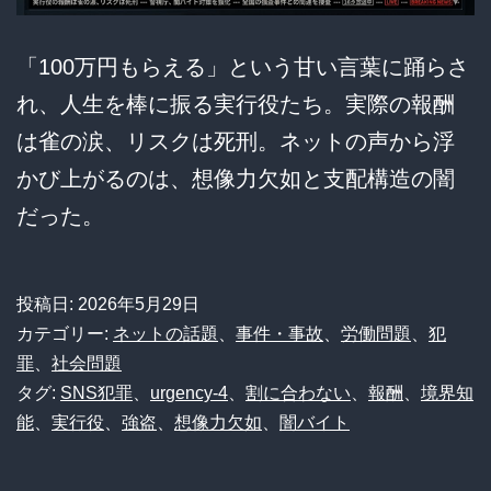
「100万円もらえる」という甘い言葉に踊らさ
れ、人生を棒に振る実行役たち。実際の報酬
は雀の涙、リスクは死刑。ネットの声から浮
かび上がるのは、想像力欠如と支配構造の闇
だった。
投稿日:
2026年5月29日
カテゴリー:
ネットの話題
、
事件・事故
、
労働問題
、
犯
罪
、
社会問題
タグ:
SNS犯罪
、
urgency-4
、
割に合わない
、
報酬
、
境界知
能
、
実行役
、
強盗
、
想像力欠如
、
闇バイト