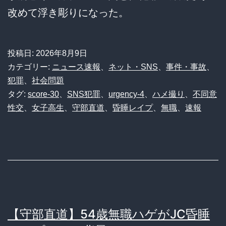
改めて浮き彫りになった。
投稿日:
2026年8月9日
カテゴリー:
ニュース速報
、
ネット・SNS
、
事件・事故
、
犯罪
、
社会問題
タグ:
score-30
、
SNS犯罪
、
urgency-4
、
ハメ撮り
、
不同意
性交
、
女子高生
、
守部直道
、
昏睡レイプ
、
無職
、
速報
【守部直道】54歳無職ハゲがJC昏睡