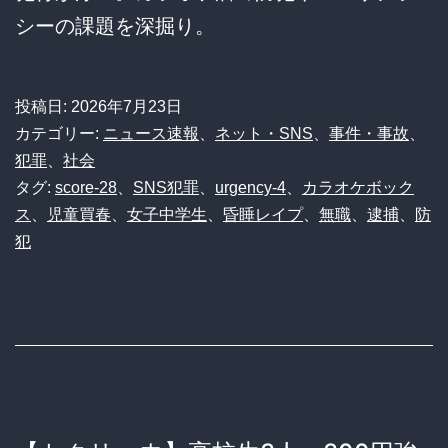
シーの課題を深掘り。
投稿日:
2026年7月23日
カテゴリー:
ニュース速報
、
ネット・SNS
、
事件・事故
、
犯罪
、
社会
タグ:
score-28
、
SNS犯罪
、
urgency-4
、
カラオケボック
ス
、
児童買春
、
女子中学生
、
昏睡レイプ
、
無職
、
逮捕
、
防
犯