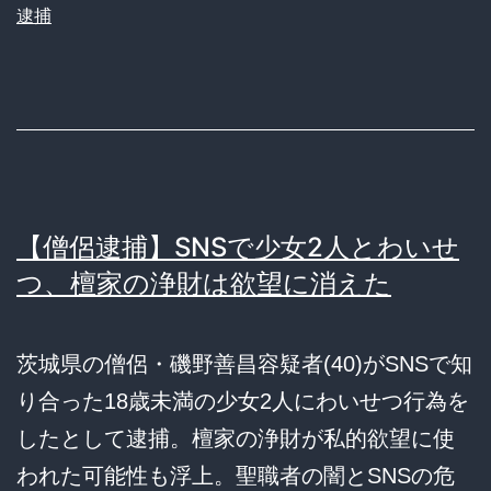
逮捕
【僧侶逮捕】SNSで少女2人とわいせ
つ、檀家の浄財は欲望に消えた
茨城県の僧侶・磯野善昌容疑者(40)がSNSで知
り合った18歳未満の少女2人にわいせつ行為を
したとして逮捕。檀家の浄財が私的欲望に使
われた可能性も浮上。聖職者の闇とSNSの危