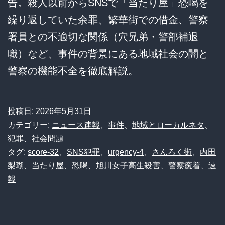
告。殺人以前からSNSで「当たり屋」恐喝を
繰り返していた余罪、繁華街での借金、警察
署員との不適切な関係（穴兄弟・警部補退
職）など、事件の背景にある地域社会の闇と
警察の機能不全を徹底解説。
投稿日:
2026年5月31日
カテゴリー:
ニュース速報
、
事件
、
地域とローカルネタ
、
犯罪
、
社会問題
タグ:
score-32
、
SNS犯罪
、
urgency-4
、
さんろく街
、
内田
梨瑚
、
当たり屋
、
恐喝
、
旭川女子高生殺害
、
警察癒着
、
速
報