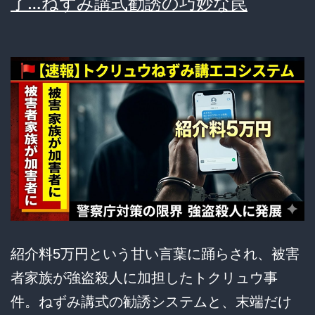
了…ねずみ講式勧誘の巧妙な罠
紹介料5万円という甘い言葉に踊らされ、被害
者家族が強盗殺人に加担したトクリュウ事
件。ねずみ講式の勧誘システムと、末端だけ