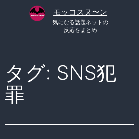
コ
モッコスヌ〜ン
ン
気になる話題ネットの
テ
反応をまとめ
ン
ツ
へ
タグ:
SNS犯
ス
キ
罪
ッ
プ