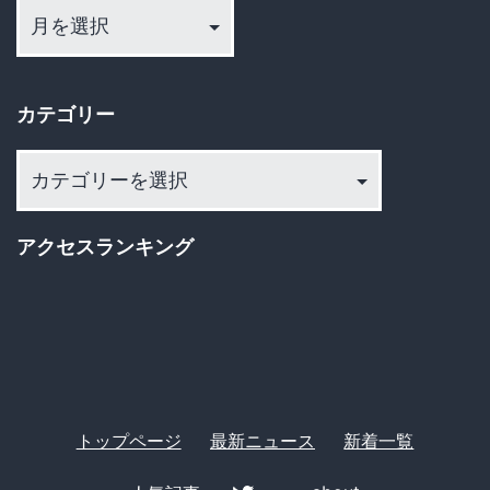
送
ー
カ
り
イ
カテゴリー
ブ
カ
テ
ゴ
アクセスランキング
リ
ー
トップページ
最新ニュース
新着一覧