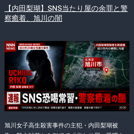
【内田梨瑚】SNS当たり屋の余罪と警
察癒着、旭川の闇
旭川女子高生殺害事件の主犯・内田梨瑚被