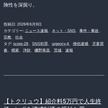
険性を深掘り。
投稿日:
2026年6月9日
カテゴリー:
ニュース速報
、
ネット・SNS
、
事件・事故
、
宗教
、
社会
タグ:
score-28
、
SNS犯罪
、
urgency-4
、
僧侶逮捕
、
児童買
春
、
檀家
、
浄財
、
磯野善昌
、
茨城
、
速報
【トクリュウ】紹介料5万円で人生終