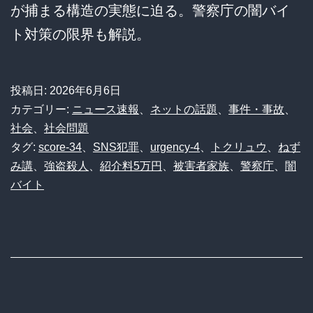
が捕まる構造の実態に迫る。警察庁の闇バイ
ト対策の限界も解説。
投稿日:
2026年6月6日
カテゴリー:
ニュース速報
、
ネットの話題
、
事件・事故
、
社会
、
社会問題
タグ:
score-34
、
SNS犯罪
、
urgency-4
、
トクリュウ
、
ねず
み講
、
強盗殺人
、
紹介料5万円
、
被害者家族
、
警察庁
、
闇
バイト