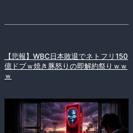
格
下
（笑）
ベ
ネ
【悲報】WBC日本敗退でネトフリ150
ズ
億ドブｗ焼き豚怒りの即解約祭りｗｗ
エ
ｗ
ラ
に
ボ
コ
ら
れ