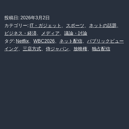
コ
報】
イ
WBC2026、
投稿日:
2026年3月2日
ン
Netflix
カテゴリー:
IT・ガジェット
、
スポーツ
、
ネットの話題
、
な
独
ビジネス・経済
、
メディア
、
議論・討論
ら
タグ:
Netflix
、
WBC2026
、
ネット配信
、
パブリックビュー
占
イング
、
三店方式
、
侍ジャパン
、
放映権
、
独占配信
安
配
い」
信
で
で
ネ
「居
ッ
酒
ト
屋
論
観
争
戦」