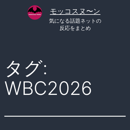
コ
モッコスヌ〜ン
ン
気になる話題ネットの
テ
反応をまとめ
ン
ツ
へ
タグ:
ス
キ
WBC2026
ッ
プ