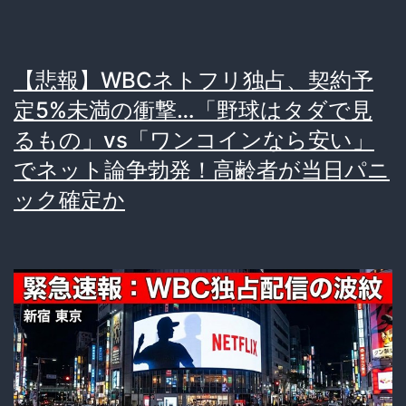
本
人
【悲報】WBCネトフリ独占、契約予
に
定5%未満の衝撃…「野球はタダで見
「有
るもの」vs「ワンコインなら安い」
料
でネット論争勃発！高齢者が当日パニ
視
ック確定か
聴」
を
強
制
し
た
結