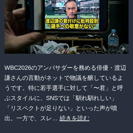
パ
焼
ン
き
完
豚
全
怒
沈
り
黙
の
ｗ
即
WBC2026のアンバサダーを務める俳優・渡辺
ｗ
解
謙さんの言動がネットで物議を醸しているよ
ｗ
約
うです。特に若手選手に対して「〜君」と呼
祭
ぶスタイルに、SNSでは「馴れ馴れしい」
り
「リスペクトが足りない」といった声が噴
ｗ
渡
出。一方で、スレ…
続きを読む
ｗ
辺