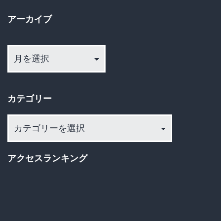
勃
が
発！
アーカイブ
全
高
面
ア
齢
禁
ー
者
止！？
カ
が
イ
放
カテゴリー
ブ
当
映
日
カ
権
パ
テ
料
ゴ
ニ
150
アクセスランキング
リ
ッ
億
ー
ク
円
確
の
定