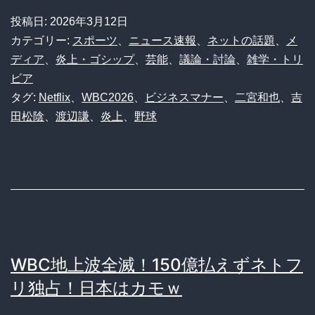
ｗ
謙
投稿日:
2026年3月12日
の
カテゴリー:
スポーツ
、
ニュース速報
、
ネットの話題
、
メ
選
ディア
、
炎上・ゴシップ
、
芸能
、
議論・討論
、
雑学・トリ
ビア
手
タグ:
Netflix
、
WBC2026
、
ビジネスマナー
、
二宮和也
、
吉
「君」
田松陰
、
渡辺謙
、
炎上
、
野球
呼
び
炎
上
に
マ
WBC地上波全滅！150億払えずネトフ
ナ
リ独占！日本はカモｗ
ー