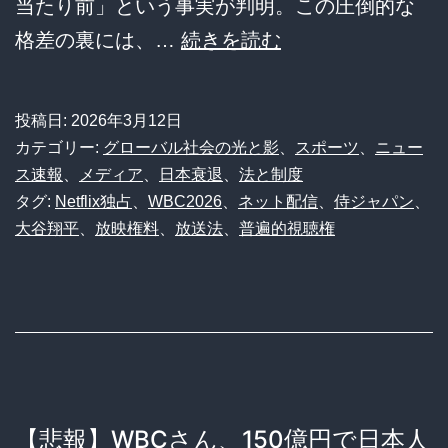
当たり前」という事実が判明。この圧倒的な
WBC
格差の裏には、…
続きを読む
地
上
投稿日:
2026年3月12日
波
カテゴリー:
グローバル社会の光と影
、
スポーツ
、
ニュー
全
ス速報
、
メディア
、
日本衰退
、
法と制度
タグ:
Netflix独占
、
WBC2026
、
ネット配信
、
侍ジャパン
、
滅！
大谷翔平
、
放映権料
、
放送法
、
普遍的視聴権
150
億
払
え
ず
ネ
【悲報】WBCさん、150億円で日本人
ト