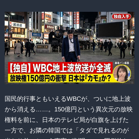
講
師
も
参
戦！
国民的行事ともいえるWBCが、ついに地上波
から消える……。150億円という異次元の放映
権料を前に、日本のテレビ局が白旗を上げた
一方で、お隣の韓国では「タダで見れるのが