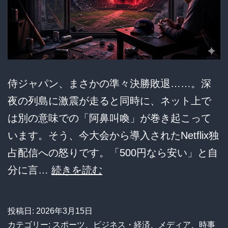
終
戦…
162
キ
ロ
侍ジャパン、まさかの準々決勝敗退……。深
シ
夜の列島に激震が走ると同時に、ネット上で
ン
は別の意味での「阿鼻叫喚」が巻き起こって
カ
います。そう、今大会から導入されたNetflix独
ー
占配信への怒りです。「500円なら安い」と自
と
【悲
分に言…
続きを読む
メ
報】
ジ
WBC
投稿日:
2026年3月15日
ャ
日
カテゴリー:
スポーツ
、
ビジネス・経済
、
メディア
、
時事