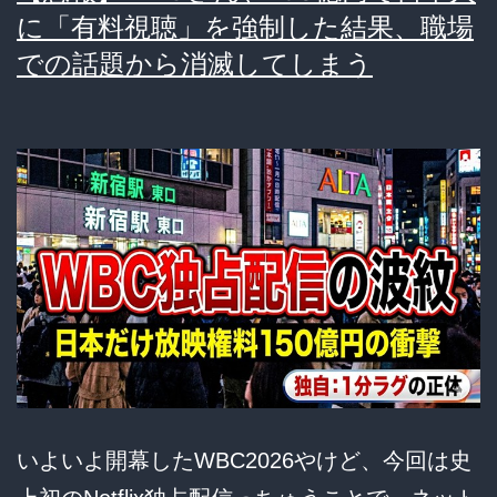
に「有料視聴」を強制した結果、職場
フ
での話題から消滅してしまう
リ
独
占！
日
本
は
カ
モ
ｗ
いよいよ開幕したWBC2026やけど、今回は史