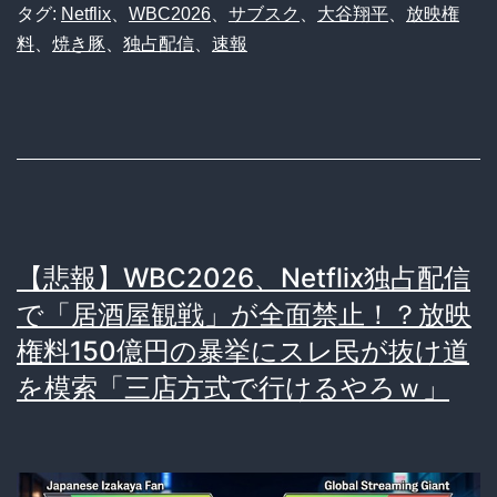
タグ:
Netflix
、
WBC2026
、
サブスク
、
大谷翔平
、
放映権
し
フ
料
、
焼き豚
、
独占配信
、
速報
ま
リ
う
独
占、
契
約
予
【悲報】WBC2026、Netflix独占配信
定
で「居酒屋観戦」が全面禁止！？放映
5%
権料150億円の暴挙にスレ民が抜け道
未
を模索「三店方式で行けるやろｗ」
満
の
衝