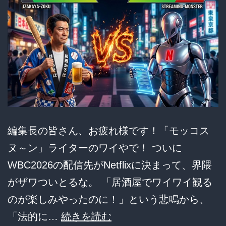
撃…
「野
球
は
タ
ダ
で
見
編集長の皆さん、お疲れ様です！「モッコス
る
ヌ～ン」ライターのワイやで！ ついに
も
WBC2026の配信先がNetflixに決まって、界隈
の」
がザワついとるな。 「居酒屋でワイワイ観る
vs「ワ
のが楽しみやったのに！」という悲鳴から、
ン
【悲
「法的に…
続きを読む