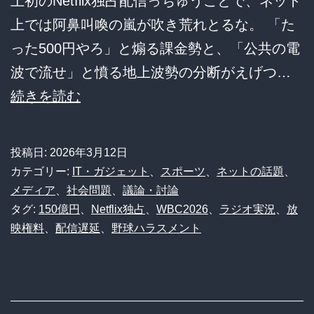
上初のNetflix独占配信っちゅうことで、ネット
上では阿鼻叫喚の嵐が吹き荒れとるな。 「た
った500円やろ」と煽る課金勢と、「公共の電
波で流せ」と憤る地上波勢の分断がえげつ…
【悲
続きを読む
報】
WBC
投稿日:
2026年3月12日
さ
カテゴリー:
IT・ガジェット
、
スポーツ
、
ネットの話題
、
ん、
メディア
、
社会問題
、
議論・討論
タグ:
150億円
、
Netflix独占
、
WBC2026
、
ラジオ実況
、
放
150
映権料
、
配信遅延
、
野球ハラスメント
億
円
で
日