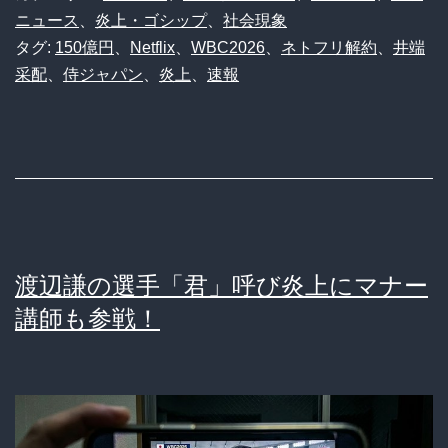
ー
本
ニュース
、
炎上・ゴシップ
、
社会現象
MVP
タグ:
150億円
、
Netflix
、
WBC2026
、
ネトフリ解約
、
井端
敗
采配
、
侍ジャパン
、
炎上
、
速報
の
退
「暴
で
力
ネ
的
ト
な
フ
現
リ
渡辺謙の選手「君」呼び炎上にマナー
実」
150
講師も参戦！
に
億
侍
ド
ジ
ブ
ャ
ｗ