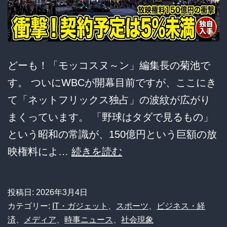
果、
職
場
で
どーも！「モッコスヌ～ン」編集長の菊池で
の
す。 ついにWBCが開幕目前ですが、ここにき
話
て「ネットフリックス独占」の波紋が広がり
題
まくっています。 「野球はタダで見るもの」
か
という昭和の常識が、150億円という巨額の放
ら
【悲
映権料によ…
続きを読む
消
報】
滅
WBC
投稿日:
2026年3月4日
し
ネ
カテゴリー:
IT・ガジェット
、
スポーツ
、
ビジネス・経
て
ト
済
、
メディア
、
時事ニュース
、
社会現象