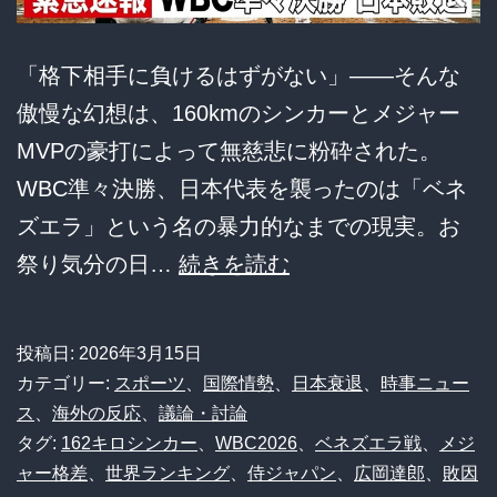
「格下相手に負けるはずがない」――そんな
傲慢な幻想は、160kmのシンカーとメジャー
MVPの豪打によって無慈悲に粉砕された。
WBC準々決勝、日本代表を襲ったのは「ベネ
ズエラ」という名の暴力的なまでの現実。お
【悲
祭り気分の日…
続きを読む
報】
WBC
投稿日:
2026年3月15日
日
カテゴリー:
スポーツ
、
国際情勢
、
日本衰退
、
時事ニュー
本
ス
、
海外の反応
、
議論・討論
タグ:
162キロシンカー
、
WBC2026
、
ベネズエラ戦
、
メジ
代
ャー格差
、
世界ランキング
、
侍ジャパン
、
広岡達郎
、
敗因
表、