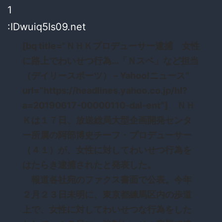
1
:IDwuiq5Is09.net
[bq title=”ＮＨＫプロデューサー逮捕 女性
に路上でわいせつ行為…「Ｎスペ」など担当
（デイリースポーツ） – Yahoo!ニュース”
url=”https://headlines.yahoo.co.jp/hl?
a=20190617-00000110-dal-ent”] ＮＨ
Ｋは１７日、放送総局大型企画開発センタ
ー所属の阿部博史チーフ・プロデューサー
（４１）が、女性に対してわいせつ行為を
はたらき逮捕されたと発表した。
報道各社宛のファクス書面で公表。今年
２月２３日未明に、東京都練馬区内の歩道
上で、女性に対してわいせつな行為をした