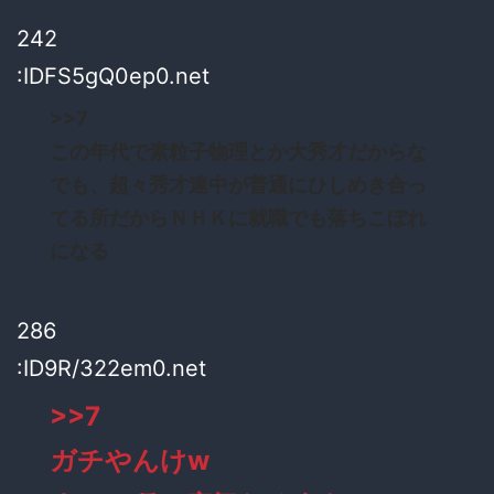
242
:IDFS5gQ0ep0.net
>>7
この年代で素粒子物理とか大秀才だからな
でも、超々秀才連中が普通にひしめき合っ
てる所だからＮＨＫに就職でも落ちこぼれ
になる
286
:ID9R/322em0.net
>>7
ガチやんけw