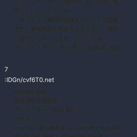
として、１７日に、強制わいせつ容疑で逮
捕された、としている。
ＮＨＫは「職員が逮捕されたことは遺憾
です。事実関係を確認するとともに、捜査
に協力してまいります」としている。
デイリースポーツ 6/17(月) 17:09配信 [/bq]
7
:IDGn/cvf6T0.net
日本放送協会
報道局社会番組部
ディレクター 阿部 博史
プロフィール
1978 年、愛知県生まれ。名古屋大学大学院