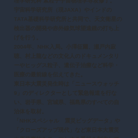
理学研究科 素粒子宇宙物理学専攻修了。
宇宙科学研究所（現JAXA）やインドの
TATA基礎科学研究所と共同で、天文衛星の
検出器の開発や赤外線気球望遠鏡の打ち上
げを行う。
2004年、NHK入局。小澤征爾、瀬戸内寂
聴、村上龍などの文化人のドキュメンタリ
ーやヒッグス粒子、遺伝子治療など科学・
医療の最前線を伝えてきた。
東日本大震災発生時は「ニュースウォッチ
9」のディレクターとして緊急報道を行な
い、岩手県、宮城県、福島県のすべての自
治体を取材。
「NHKスペシャル 震災ビッグデータ」や
「クローズアップ現代」など東日本大震災