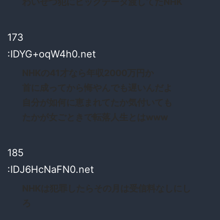
わいせつ犯にビッグデータ渡してたNHK
173
:IDYG+oqW4h0.net
NHKの41才なら年収2000万円か
首に成ってから悔やんでも遅いんだよ
自分が如何に恵まれてたか気付いても
たかが女ごときで転落人生とはwww
185
:IDJ6HcNaFN0.net
NHKは犯罪したらその月は受信料なしにし
ろ