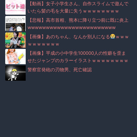
【動画】女子小学生さん、自作スライムで遊んで
いたら髪の毛を大量に失うｗｗｗｗｗｗｗｗ
【悲報】高市首相、熊本に降り立つ前に既に炎上
wwwwwwwwwwwwwwwwwwwwwwww
【画像】あのちゃん、なんか別人になる
ｗｗｗ
ｗｗｗｗｗｗｗ
【画像】平成の小中学生100000人の性癖を歪ま
せたジャンプのカラーイラストｗｗｗｗｗｗｗｗ
ｗｗｗｗｗｗ
警察官発砲の刃物男、死亡確認