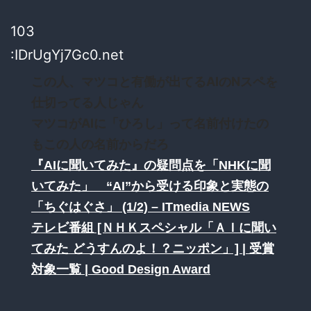
103
:IDrUgYj7Gc0.net
この人、マツコと有働が出てるAIのNスペを
仕切ってる人じゃん
マツコがAIに「ひろし」って名前付けたの
もこの人の名前からだろ
『AIに聞いてみた』の疑問点を「NHKに聞
いてみた」 “AI”から受ける印象と実態の
「ちぐはぐさ」 (1/2) – ITmedia NEWS
テレビ番組 [ＮＨＫスペシャル「ＡＩに聞い
てみた どうすんのよ！？ニッポン」] | 受賞
対象一覧 | Good Design Award