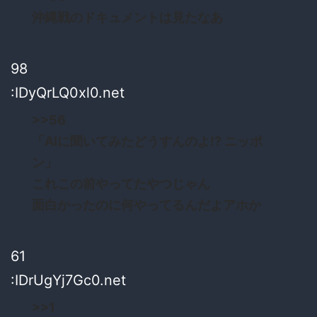
沖縄戦のドキュメントは見たなあ
98
:IDyQrLQ0xl0.net
>>56
「AIに聞いてみたどうすんのよ!? ニッポ
ン」
これこの前やってたやつじゃん
面白かったのに何やってるんだよアホか
61
:IDrUgYj7Gc0.net
>>1