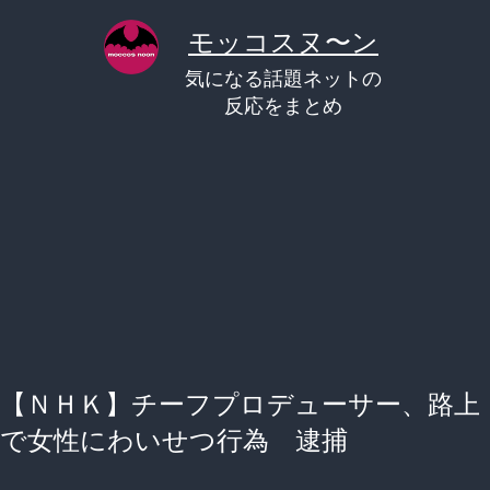
コ
モッコスヌ〜ン
ン
気になる話題ネットの
テ
反応をまとめ
ン
ツ
へ
ス
キ
ッ
プ
【ＮＨＫ】チーフプロデューサー、路上
で女性にわいせつ行為 逮捕