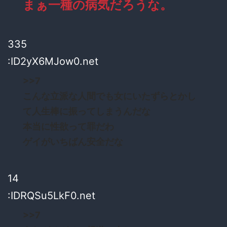
まぁ一種の病気だろうな。
335
:ID2yX6MJow0.net
>>7
こんな立派な人間でも女にいたずらとかし
て人生棒に振ってしまうんだな
本当に性欲って罪だわ
ゲイがいちばん安全だな
14
:IDRQSu5LkF0.net
>>7