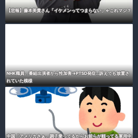
【悲報】藤本美貴さん「イケメンってつまらない」←これマジ？
NHK職員、番組出演者から性加害→PTSD発症…訴えても放置さ
れていた模様
中国「アメリカさぁ、調子乗ってるからお前らが頼ってる軍用中