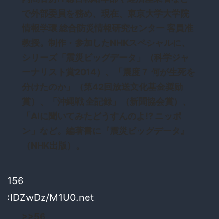
で外部委員を務め、現在、東京大学大学院
情報学環 総合防災情報研究センター 客員准
教授。制作・参加したNHKスペシャルに、
シリーズ「震災ビッグデータ」（科学ジャ
ーナリスト賞2014）、「震度７ 何が生死を
分けたのか」（第42回放送文化基金奨励
賞）、「沖縄戦 全記録」（新聞協会賞）、
「AIに聞いてみたどうすんのよ!? ニッポ
ン」など。編著書に『震災ビッグデータ』
（NHK出版）。
156
:IDZwDz/M1U0.net
>>56