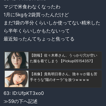
マジで米食わなくなったわ
1月に5kgを2袋買ったんだけど
まだ1袋の半分くらいしか使ってない精米した
ら半年くらいしかもたないって
最近知ったんてちょっと焦ってる
【朗報】佐々木希さん、うっかり穴が空い
た服を着てしまう 【Pickup05154357】
【画像】貴島明日香さん、陰キャが最も苦
手そうな“陽のオーラ”を放つｗｗｗｗ
63: ID:UfpKT3xo0
≫59の下へ記述