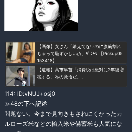
【画像】女さん「鍛えてないのに腹筋割れ
ちゃって恥ずかしい///」ﾊﾟｼｬﾘ 【Pickup05
153418】
【速報】高市早苗「消費税は絶対に2年後増
税する。私の覚悟だ。」
114: ID:vNUJ+osj0
≫48の下へ記述
問題ない。今まで見向きもされにくかったカ
ルローズ米などの輸入米や備蓄米も人気にな