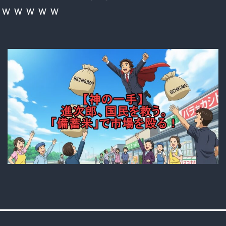
ｗｗｗｗｗ