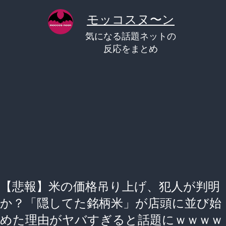
コ
モッコスヌ〜ン
ン
気になる話題ネットの
テ
反応をまとめ
ン
ツ
へ
ス
キ
ッ
プ
【悲報】米の価格吊り上げ、犯人が判明
か？「隠してた銘柄米」が店頭に並び始
めた理由がヤバすぎると話題にｗｗｗｗ