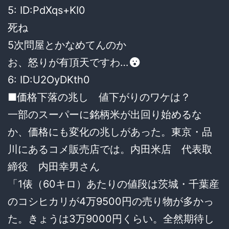
5: ID:PdXqs+KI0
死ね
5次問屋とかなめてんのか
お、怒りが有頂天ですわ…
6: ID:U2OyDKth0
■価格下落の兆し 値下がりのワケは？
一部のスーパーに銘柄米が出回り始めるな
か、価格にも変化の兆しがあった。東京・品
川にあるコメ販売店では。内田米店 代表取
締役 内田幸男さん
「1俵（60キロ）あたりの値段は茨城・千葉産
のコシヒカリが4万9500円の売り物が多かっ
た。きょうは3万9000円くらい。全然期待し