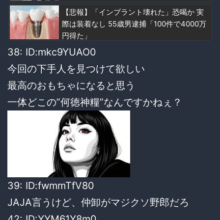
【悲報】「インプラント壊れた」恐喝か 実
際は装着なし 55歳男逮捕「100件で4000万
円得た」
38: ID:mkc9YUAO0
今回の下手人を見つけて欲しい
最高のおもちゃになると思う
一体どこの”何徳神糧”なんですかねぇ？
39: ID:fwmmTfV80
JAJA言うけど、仲卸がマジクソ野郎だろ
42: ID:YYM61Y8m0