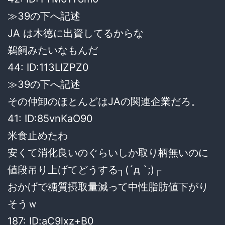
≫39の下へ記述
JA は木徳に出資してるからな
鵜飼みたいなもんだ
44: ID:113LlZPZ0
≫39の下へ記述
その仲卸のほとんどはJAの関連企業だろ。
41: ID:85vnKaO90
米食止めたわ
安くて消化良いのぐらいしか取り柄無いのに
値段吊り上げてどうする┐(´д `;)┌
おかげで糖質摂取量減って中性脂肪値下がり
そうｗ
187: ID:aC9lxz+B0