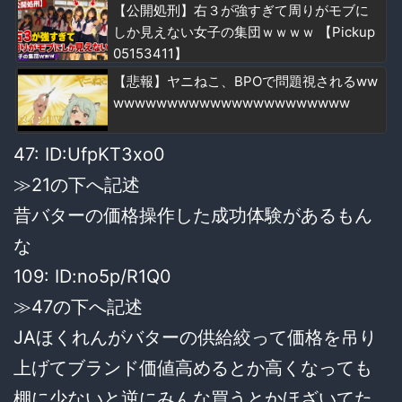
【公開処刑】右３が強すぎて周りがモブに
しか見えない女子の集団ｗｗｗｗ 【Pickup
05153411】
【悲報】ヤニねこ、BPOで問題視されるww
wwwwwwwwwwwwwwwwwwwwww
47: ID:UfpKT3xo0
≫21の下へ記述
昔バターの価格操作した成功体験があるもん
な
109: ID:no5p/R1Q0
≫47の下へ記述
JAほくれんがバターの供給絞って価格を吊り
上げてブランド価値高めるとか高くなっても
棚に少ないと逆にみんな買うとかほざいてた