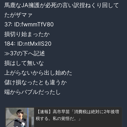
馬鹿なJA擁護が必死の言い訳捏ねくり回して
たがザマァ
37: ID:fwmmTfV80
損切り始まったか
184: ID:ntMxIlS20
≫37の下へ記述
損はして無いな
上がらないから出し始めた
儲け損なったとも違うか
端からバブルだったし
【速報】高市早苗「消費税は絶対に2年後増
税する。私の覚悟だ。」