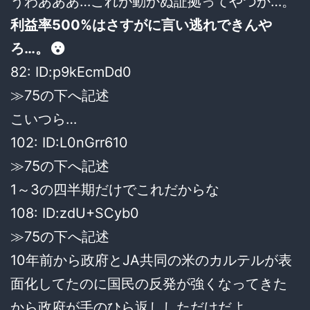
うわあああ…これが動かぬ証拠ってやつか…。
利益率500%はさすがに言い逃れできんや
ろ…。
82: ID:p9kEcmDd0
≫75の下へ記述
こいつら…
102: ID:L0nGrr610
≫75の下へ記述
1～3の四半期だけでこれだからな
108: ID:zdU+SCyb0
≫75の下へ記述
10年前から政府とJA共同の米のカルテルが表
面化してたのに国民の反発が強くなってきた
から政府が手のひら返ししただけだよ