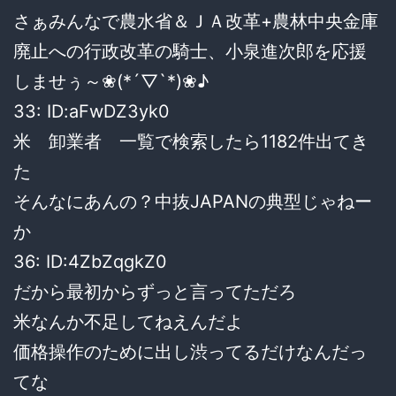
さぁみんなで農水省＆ＪＡ改革+農林中央金庫
廃止への行政改革の騎士、小泉進次郎を応援
しませぅ～❀(*´▽`*)❀♪
33: ID:aFwDZ3yk0
米 卸業者 一覧で検索したら1182件出てき
た
そんなにあんの？中抜JAPANの典型じゃねー
か
36: ID:4ZbZqgkZ0
だから最初からずっと言ってただろ
米なんか不足してねえんだよ
価格操作のために出し渋ってるだけなんだっ
てな