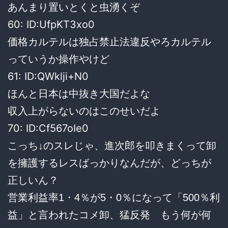
あんまり置いとくと虫湧くぞ
60: ID:UfpKT3xo0
価格カルテルは独占禁止法違反やろカルテル
っていうか操作やけど
61: ID:QWklji+N0
ほんと日本は中抜き大国だよな
収入上がらないのはこのせいだよ
70: ID:Cf567oIe0
こっち↓のスレじゃ、進次郎を叩きまくって卸
を擁護するレスばっかりなんだが、どっちが
正しいん？
営業利益率1・4％が5・0％になって「500％利
益」と言われたコメ卸、猛反発 もう何が何