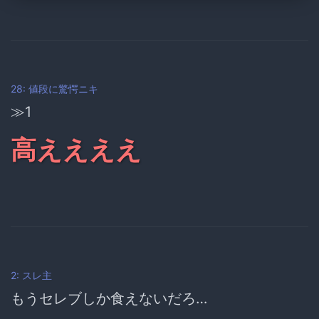
28: 値段に驚愕ニキ
≫1
高ええええ
2: スレ主
もうセレブしか食えないだろ…