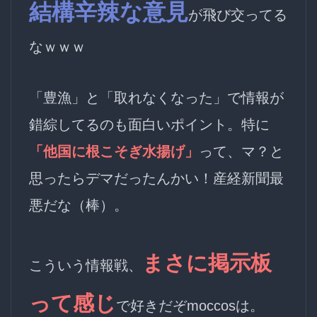
結構辛辣な意見
が飛び交ってる
なｗｗｗ
「豊漁」と「取れなくなった」で情報が
錯綜してるのも面白いポイント。特に
「他国に根こそぎ水揚げ」
って、マ？と
思ったら
デマ
だったんかい！産経新聞最
悪だな（棒）。
まさに掲示板
こういう情報戦、
って感じ
で好きだぞmoccosは。