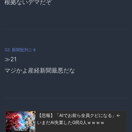
根拠ないデマだぞ
32: 新聞批判ニキ
≫21
マジかよ産経新聞最悪だな
【悲報】「AIでお前ら全員クビになる」←
いまだAI失業したG民0人ｗｗｗｗ