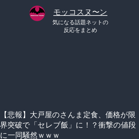
コ
モッコスヌ〜ン
ン
気になる話題ネットの
テ
反応をまとめ
ン
ツ
へ
ス
キ
ッ
プ
【悲報】大戸屋のさんま定食、価格が限
界突破で「セレブ飯」に！？衝撃の値段
に一同騒然ｗｗｗ