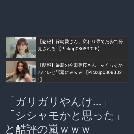
【悲報】篠崎愛さん、変わり果てた姿で発
見される 【Pickup08083026】
【朗報】最新の今田美桜さん ←くっそか
わいいと話題にｗｗｗ 【Pickup0808302
1】
「ガリガリやんけ…」
「シシャモかと思った」
と酷評の嵐ｗｗｗ