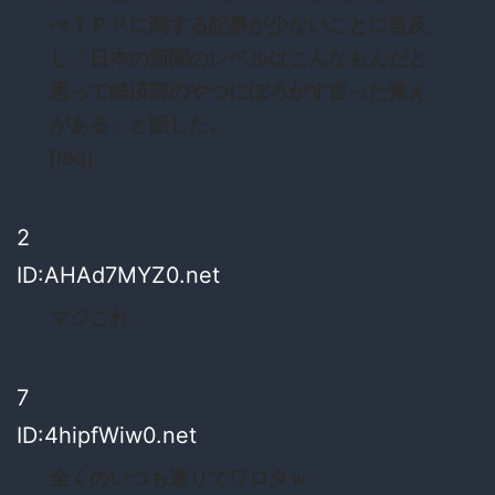
べＴＰＰに関する記事が少ないことに言及
し「日本の新聞のレベルはこんなもんだと
思って経済部のやつにぼろかす言った覚え
がある」と話した。
[/bq]
2
ID:AHAd7MYZ0.net
マジこれ
7
ID:4hipfWiw0.net
全くのいつも通りでワロタｗ