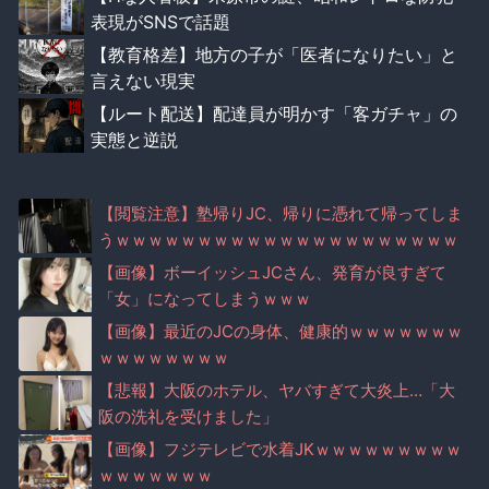
表現がSNSで話題
【教育格差】地方の子が「医者になりたい」と
言えない現実
【ルート配送】配達員が明かす「客ガチャ」の
実態と逆説
【閲覧注意】塾帰りJC、帰りに憑れて帰ってしま
うｗｗｗｗｗｗｗｗｗｗｗｗｗｗｗｗｗｗｗｗｗ
ｗ
【画像】ボーイッシュJCさん、発育が良すぎて
「女」になってしまうｗｗｗ
【画像】最近のJCの身体、健康的ｗｗｗｗｗｗｗ
ｗｗｗｗｗｗｗｗ
【悲報】大阪のホテル、ヤバすぎて大炎上…「大
阪の洗礼を受けました」
【画像】フジテレビで水着JKｗｗｗｗｗｗｗｗｗ
ｗｗｗｗｗｗｗ