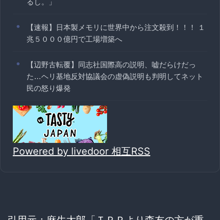
るし。」
【速報】日本製メモリに世界中から注文殺到！！！ １
兆５０００億円で工場増築へ
【辺野古転覆】同志社国際高の説明、嘘だらけだっ
た…ヘリ基地反対協議会の虚偽説明も判明してネット
民の怒り爆発
Powered by livedoor 相互RSS
引用元：
麻生太郎「ＴＰＰより森友の方が重