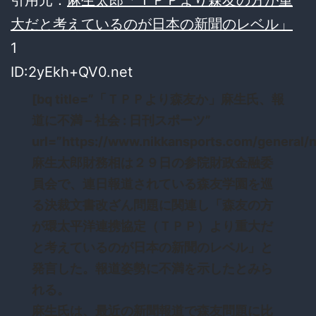
大だと考えているのが日本の新聞のレベル」
1
ID:2yEkh+QV0.net
[bq title=”「ＴＰＰより森友か」麻生氏、報
道に不満 – 社会 : 日刊スポーツ”
url=”https://www.nikkansports.com/general
麻生太郎財務相は２９日の参院財政金融委
員会で、連日報道されている森友学園を巡
る決裁文書改ざん問題に関連し「森友の方
が環太平洋連携協定（ＴＰＰ）より重大だ
と考えているのが日本の新聞のレベル」と
発言した。報道姿勢に不満を示したとみら
れる。
麻生氏は、最近の新聞報道で森友問題に比