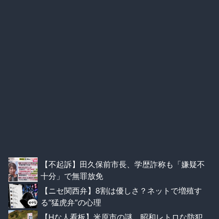
【不起訴】田久保前市長、学歴詐称も「嫌疑不
十分」で無罪放免
【ニセ関西弁】8割は優しさ？ネットで増殖す
る“猛虎弁”の心理
【Hな人看板】米原市の謎、昭和レトロな防犯