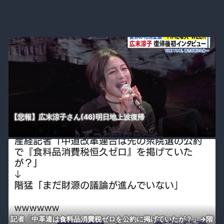
【悲報】広末涼子さん(46)明日地上波復帰
記者「中革連は食料品消費税ゼロを公約に掲げていたが？」→階