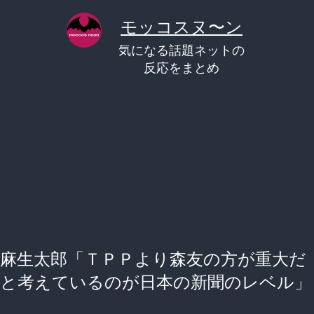
コ
モッコスヌ〜ン
ン
気になる話題ネットの
テ
反応をまとめ
ン
ツ
へ
ス
キ
ッ
プ
麻生太郎「ＴＰＰより森友の方が重大だ
と考えているのが日本の新聞のレベル」