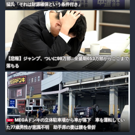
猛氏「それは財源確保という条件付き」
【悲報】ジャンプ、ついに98万部…全盛期653万部からここまで
落ちる
MEGAドンキの立体駐車場から車が落下 車を運転してい
NEW
た77歳男性が意識不明 助手席の妻は腰を骨折