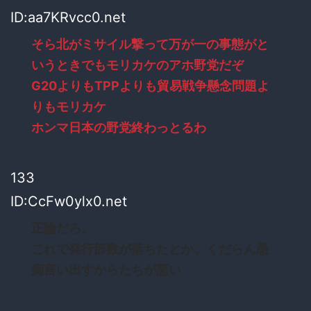
ID:aa7KRvcc0.net
そら北がミサイル撃って万が一の事態がと
いうときでもモリカケのアホ野党だぞ
G20よりもTPPよりも貿易戦争懸念問題よ
りもモリカケ
ホンマ日本の野党終わっとるわ
133
ID:CcFw0ylx0.net
正論だろ。
これで発行部数が落ちたとか、くだらん愚
痴言い出すからたちが悪い