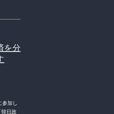
済を分
す
に参加し
：「韓日政