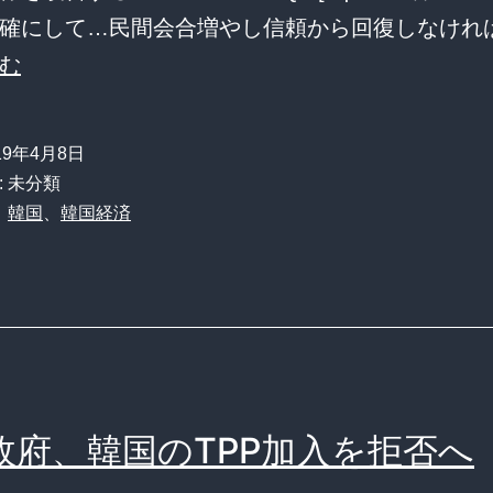
確にして…民間会合増やし信頼から回復しなければ」
【条
む
約
破
19年4月8日
り
: 未分類
常
、
韓国
、
韓国経済
習
国】
韓
国
「政
治・
政府、韓国のTPP加入を拒否へ
経