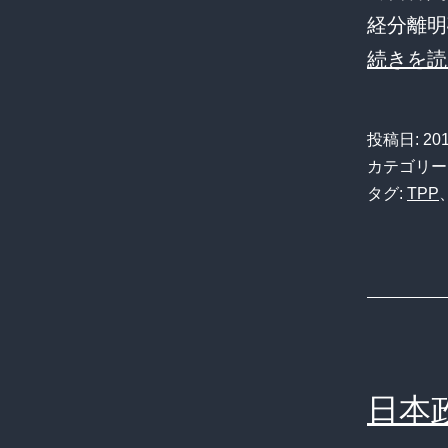
用
経分離明
工
続きを読
へ
の
異
投稿日:
20
カテゴリー
常
タグ:
TPP
判
決
に
対
抗
措
日本
置