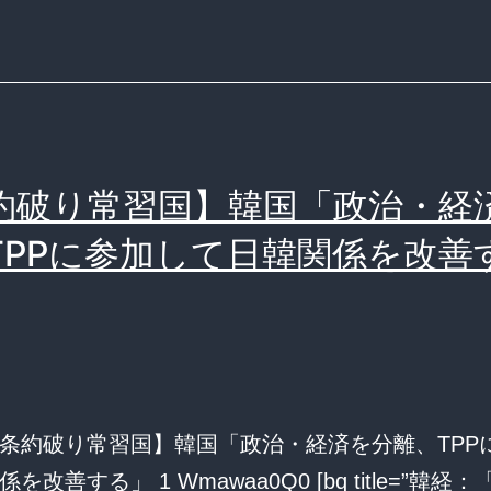
求
す
る
可
能
約破り常習国】韓国「政治・経
性
TPPに参加して日韓関係を改善
が
高
い」
す」
条約破り常習国】韓国「政治・経済を分離、TPP
を改善する」 1 Wmawaa0Q0 [bq title=”韓経