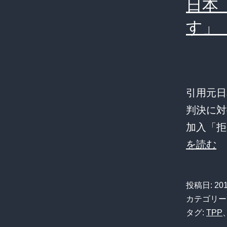
日本
す」
引用元日
判決に対抗措
加入「拒
日
を読む
本
「
投稿日:
20
国
カテゴリー
の
タグ:
TPP