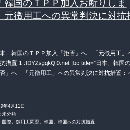
「韓国のＴＰＰ加入お断りしま
す
 元徴用工への異常判決に対抗
る
場
合、
韓
本、韓国のＴＰＰ加入「拒否」へ 「元徴用工」
国
置 1 :IDYZsgqkQj0.net [bq title=”日本、韓
に
否」へ 「元徴用工」への異常判決に対抗措置：
も
TPP
参
韓
19年4月11日
加
:
未分類
を
、
国際
、
徴用工問題
、
韓国
、
韓国への対抗措置
要