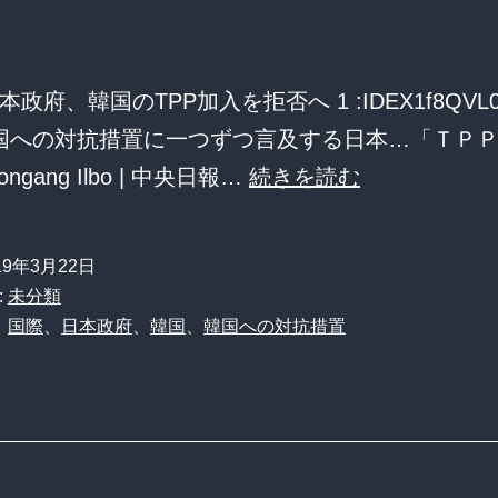
済
を
分
政府、韓国のTPP加入を拒否へ 1 :IDEX1f8QVL0.n
離、
e=”韓国への対抗措置に一つずつ言及する日本…「ＴＰ
TPP
日
oongang Ilbo | 中央日報…
続きを読む
に
本
参
政
19年3月22日
加
府、
:
未分類
し
韓
、
国際
、
日本政府
、
韓国
、
韓国への対抗措置
て
国
日
の
韓
TPP
関
加