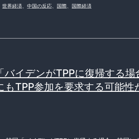
、
世界経済
、
中国の反応
、
国際
、
国際経済
T
「バイデンがTPPに復帰する場
にもTPP参加を要求する可能性