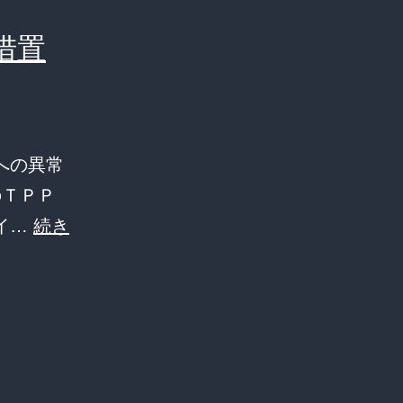
措置
への異常
国のＴＰＰ
イ…
続き