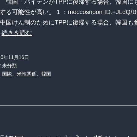
 韓国「バイデンがTPPに復帰する場合、韓国にも
る可能性が高い」 1 ：moccosnoon ID:+JLdQ/B
中国けん制のためにTPPに復帰する場合、韓国
韓
…
続きを読む
国
「バ
20年11月16日
イ
: 未分類
デ
、
国際
、
米韓関係
、
韓国
ン
が
TPP
に
復
帰