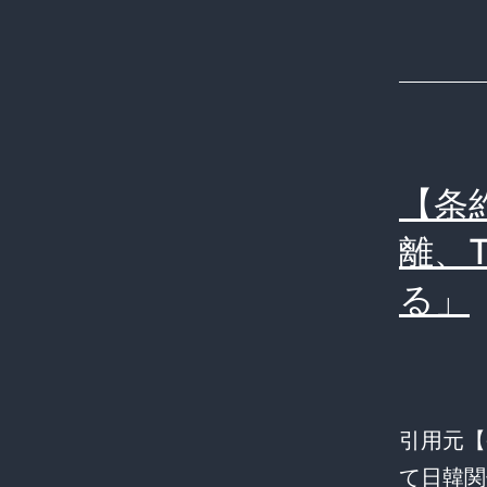
Ｔ
Ｐ
Ｐ
加
入
お
【条
断
離、
り
る」
し
ま
元
引用元【
徴
て日韓関係