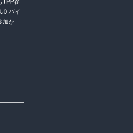
TPP参
力
U0 バイ
し
も参加か
ろ」