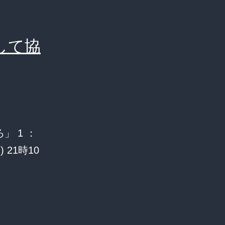
して協
 1 ：
日) 21時10
中
国
「日
本