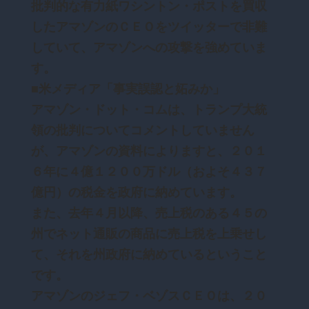
批判的な有力紙ワシントン・ポストを買収
したアマゾンのＣＥＯをツイッターで非難
していて、アマゾンへの攻撃を強めていま
す。
■米メディア「事実誤認と妬みか」
アマゾン・ドット・コムは、トランプ大統
領の批判についてコメントしていません
が、アマゾンの資料によりますと、２０１
６年に４億１２００万ドル（およそ４３７
億円）の税金を政府に納めています。
また、去年４月以降、売上税のある４５の
州でネット通販の商品に売上税を上乗せし
て、それを州政府に納めているということ
です。
アマゾンのジェフ・ベゾスＣＥＯは、２０