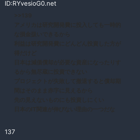
ID:RYvesioG0.net
>>139
アメリカは研究開発費に投入しても一時的
な損金扱いできるから
利益は研究開発費にどんどん投資した方が
得だけど
日本は減価償却が必要な資産になったりす
るから無尽蔵に投資できない
プロジェクトが失敗して撤退すると償却期
間はそのまま赤字に見えるから
先の見えないものにも投資しにくい
日本のIT関連が伸びない理由の一つだな
137