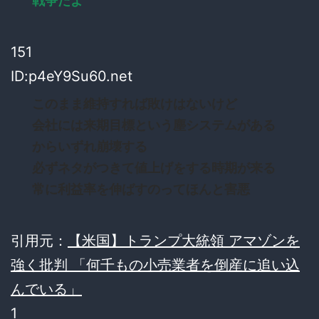
戦争だよ
151
ID:p4eY9Su60.net
このまま維持すれば敗けはないけど
会社には来期目標という塵システムがある
からいずれ崩壊する
必ずネタがつきて値上げをする時期が来る
常に利益率を伸ばすのってほんと害悪
引用元：
【米国】トランプ大統領 アマゾンを
強く批判 「何千もの小売業者を倒産に追い込
んでいる」
1