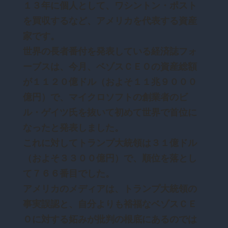
１３年に個人として、ワシントン・ポスト
を買収するなど、アメリカを代表する資産
家です。
世界の長者番付を発表している経済誌フォ
ーブスは、今月、ベゾスＣＥＯの資産総額
が１１２０億ドル（およそ１１兆９０００
億円）で、マイクロソフトの創業者のビ
ル・ゲイツ氏を抜いて初めて世界で首位に
なったと発表しました。
これに対してトランプ大統領は３１億ドル
（およそ３３００億円）で、順位を落とし
て７６６番目でした。
アメリカのメディアは、トランプ大統領の
事実誤認と、自分よりも裕福なベゾスＣＥ
Ｏに対する妬みが批判の根底にあるのでは