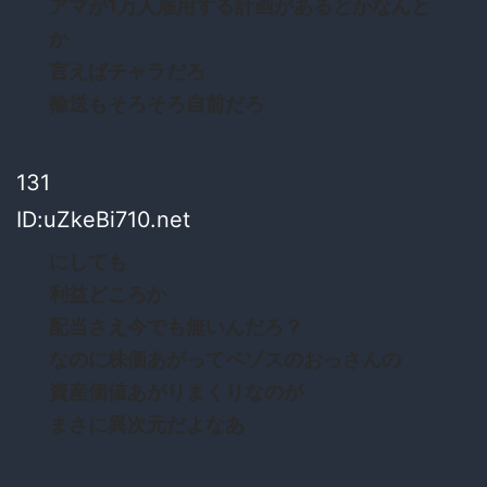
アマが1万人雇用する計画があるとかなんと
か
言えばチャラだろ
輸送もそろそろ自前だろ
131
ID:uZkeBi710.net
にしても
利益どころか
配当さえ今でも無いんだろ？
なのに株価あがってペゾスのおっさんの
資産価値あがりまくりなのが
まさに異次元だよなあ