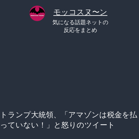
コ
モッコスヌ〜ン
ン
気になる話題ネットの
テ
反応をまとめ
ン
ツ
へ
ス
キ
ッ
プ
トランプ大統領、「アマゾンは税金を払
っていない！」と怒りのツイート