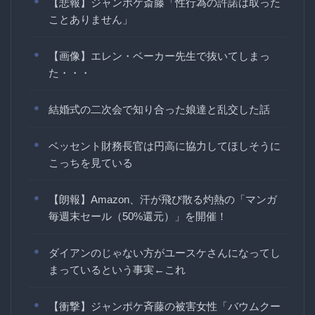
【悲報】ジャンポケ斎藤「性行為の許諾は取った
ことありません」
【画像】エレン・ベーカー先生で抜いてしまっ
た・・・
結婚式の二次会で知り合った娘達と乱交した話
ベッセント財務長官は円高に協力してほしそうに
こっちを見ている
【朗報】Amazon、汗が飛び散る灼熱の「マンガ
毎週末セール（50%還元）」を開催！
ダイアンのじゃない方がユースケさんになってし
まっているという事実←これ
【衝撃】ジャンポケ斉藤の被害女性「バウムクー