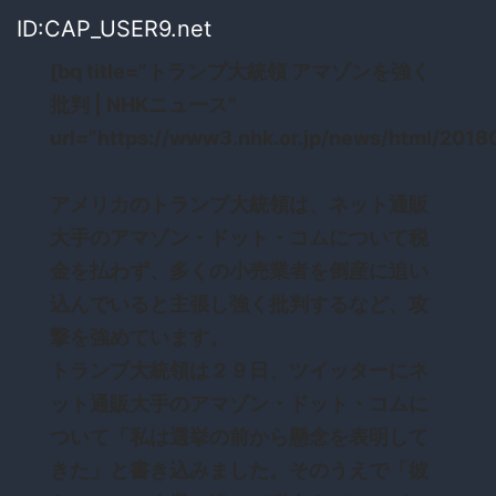
ID:CAP_USER9.net
[bq title=”トランプ大統領 アマゾンを強く
批判 | NHKニュース”
url=”https://www3.nhk.or.jp/news/html/201
アメリカのトランプ大統領は、ネット通販
大手のアマゾン・ドット・コムについて税
金を払わず、多くの小売業者を倒産に追い
込んでいると主張し強く批判するなど、攻
撃を強めています。
トランプ大統領は２９日、ツイッターにネ
ット通販大手のアマゾン・ドット・コムに
ついて「私は選挙の前から懸念を表明して
きた」と書き込みました。そのうえで「彼