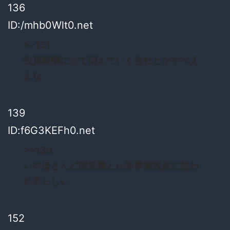
136
ID:/mhb0Wlt0.net
>>131
役員報酬に全て消えていく会社とかやべえ
よな
139
ID:f6G3KEFh0.net
>>136
いやほとんど開発費とか新事業投資に使わ
れるらしい
152