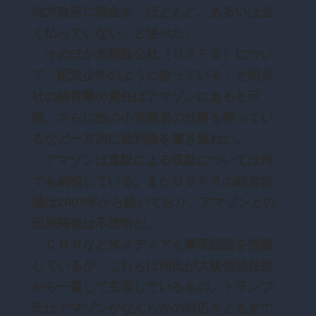
地方政府に税金を「ほとんど、あるいは全
く払っていない」と述べた。
そのほか米郵政公社（ＵＳＰＳ）につい
て「配送少年のように使っている」と同公
社の経営難の責任はアマゾンにあると示
唆。さらに他の小売業者の仕事を奪ってい
るなど一方的に批判論を書き連ねた。
アマゾンは直販による収益については州
でも納税している。またＵＳＰＳの経営危
機は2007年から続いており、アマゾンとの
因果関係は不透明だ。
ＣＮＮなど米メディアも事実誤認を指摘
しているが、これらは同氏が大統領就任後
から一貫して主張しているもの。トランプ
氏はアマゾンがなんらかの対応をとるまで