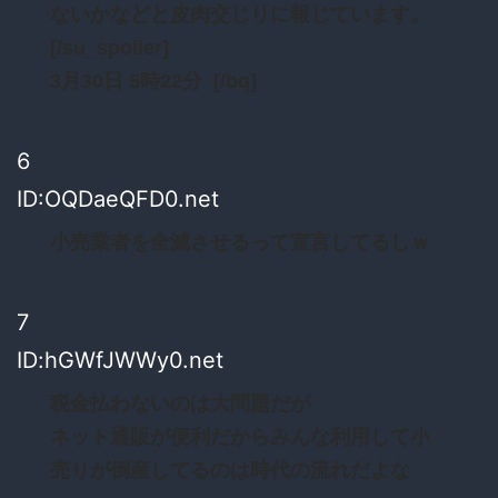
ないかなどと皮肉交じりに報じています。
[/su_spoiler]
3月30日 5時22分 [/bq]
6
ID:OQDaeQFD0.net
小売業者を全滅させるって宣言してるしｗ
7
ID:hGWfJWWy0.net
税金払わないのは大問題だが
ネット通販が便利だからみんな利用して小
売りが倒産してるのは時代の流れだよな