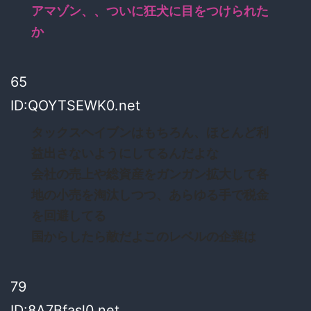
アマゾン、、ついに狂犬に目をつけられた
か
65
ID:QOYTSEWK0.net
タックスヘイブンはもちろん、ほとんど利
益出さないようにしてるんだよな
会社の売上や総資産をガンガン拡大して各
地の小売を淘汰しつつ、あらゆる手で税金
を回避してる
国からしたら敵だよこのレベルの企業は
79
ID:8A7Bfasl0.net