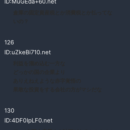
ID:MuGEda+60.net
倉庫の固定資産税とか消費税とか払ってな
いの？
126
ID:uZkeBi710.net
利益を溜め込む一方な
どっかの国の企業より
ありえねえような赤字覚悟の
果敢な投資をする会社の方がマシだな
130
ID:4DF0IpLF0.net