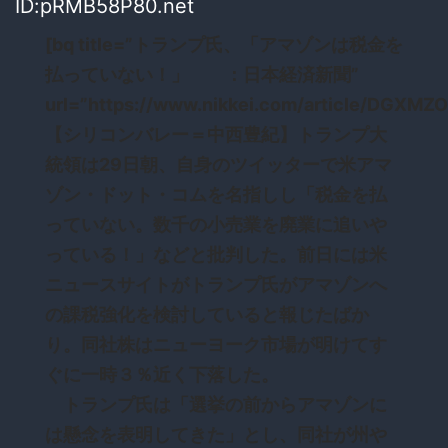
ID:pRMB58P80.net
[bq title=”トランプ氏、「アマゾンは税金を
払っていない！」 ：日本経済新聞”
url=”https://www.nikkei.com/article/DG
【シリコンバレー＝中西豊紀】トランプ大
統領は29日朝、自身のツイッターで米アマ
ゾン・ドット・コムを名指しし「税金を払
っていない。数千の小売業を廃業に追いや
っている！」などと批判した。前日には米
ニュースサイトがトランプ氏がアマゾンへ
の課税強化を検討していると報じたばか
り。同社株はニューヨーク市場が明けてす
ぐに一時３％近く下落した。
トランプ氏は「選挙の前からアマゾンに
は懸念を表明してきた」とし、同社が州や