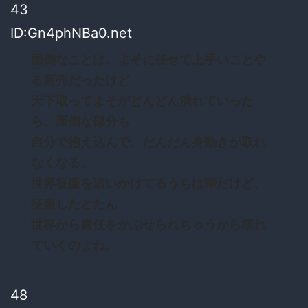
43
ID:Gn4phNBa0.net
面倒なことは、よそに任せて上手いことや
る商売だったけど
天下取ってよそがどんどん潰れていった
ら、面倒な部分も
自分で抱え込んで、だんだん身動きが取れ
なくなる。
世界征服を追いかけてるうちは華だけど、
征服したとたん
世界から責任をかぶせられちゃうから壊れ
ていくのよね。
48