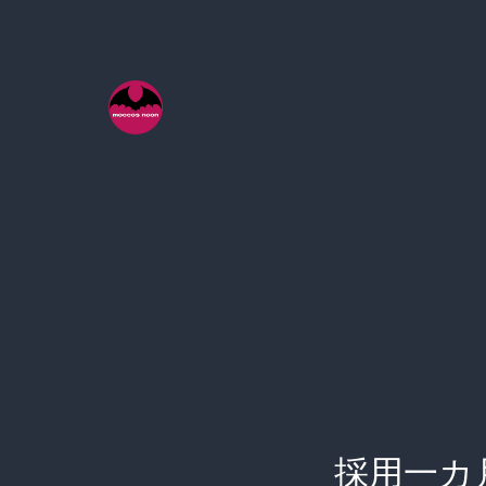
コ
ン
テ
ン
ツ
へ
ス
キ
ッ
プ
採用一カ