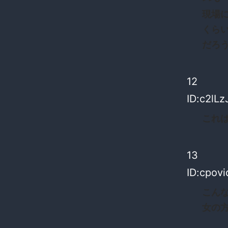
現場
くら
だろ
12
ID:c2lLz
これ
13
ID:cpovi
こん
女の