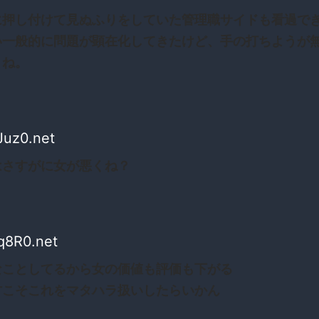
に押し付けて見ぬふりをしていた管理職サイドも看過で
い一般的に問題が顕在化してきたけど、手の打ちようが
うね。
Juz0.net
はさすがに女が悪くね？
q8R0.net
なことしてるから女の価値も評価も下がる
方こそこれをマタハラ扱いしたらいかん