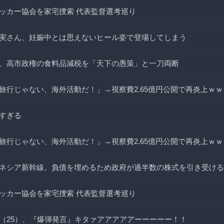
ッカー協会を家宅捜索 代表監督選考巡り
実さん、妊娠中とは思えないヒール姿で登場してしまう
、高市政権の食料品減税を「天下の愚策」と一刀両断
旅行じゃない、海外活動だ！」→視察費2.65億円公開で再炎上ｗｗ
すぎる
旅行じゃない、海外活動だ！」→視察費2.65億円公開で再炎上ｗｗ
ネシア新幹線。負債を埋めるため政府が過半数の株式を引き受ける
ッカー協会を家宅捜索 代表監督選考巡り
（25）、『爆弾発言』キタァアアアアアーーーーー！！