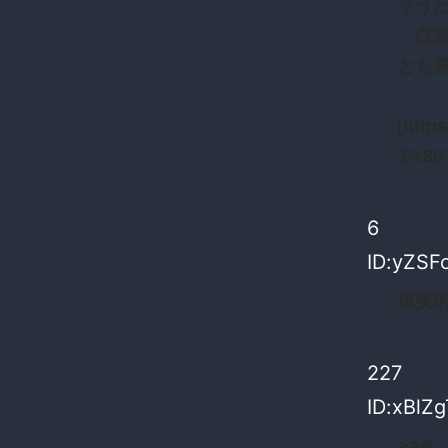
そう
白須
とも発
[http
3%80
6
ID:yZSF
現実
227
ID:xBlZg
>>6