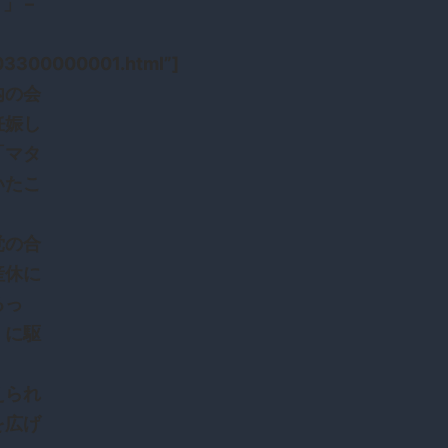
」 –
1803300000001.html”]
内の会
妊娠し
「マタ
いたこ
党の合
産休に
るっ
）に駆
えられ
を広げ