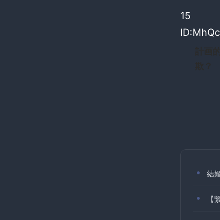
15
ID:MhQc
計画
欺？
結
【