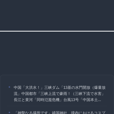
中国「大洪水！」三峡ダム「13基の水門開放（爆量放
流」中国都市「三峡上流で豪雨！（三峡下流で水害」
長江と黄河「同時氾濫危機」台風13号「中国本土...
「神聖なる場所です」靖国神社、境内におけるコスプ