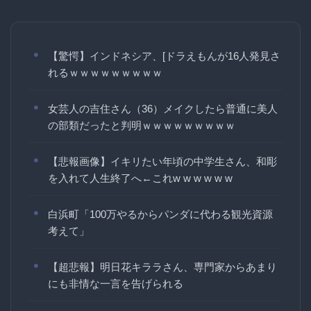
【驚愕】インドネシア、[ドラえもんが16人発見さ
れるｗｗｗｗｗｗｗｗｗ
女芸人の吉住さん（36）メイクしたら普通に美人
の部類だったと判明ｗｗｗｗｗｗｗｗｗ
【悲報画像】イキリたい年頃の中学生さん、和彫
を入れて人生終了へ←これw w w w w w
白浜町「100万やるからパンダに代わる観光資源
考えて」
【超悲報】明日花キララさん、専門家からあまり
にも非情な一言を告げられる