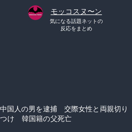
コ
モッコスヌ〜ン
ン
気になる話題ネットの
テ
反応をまとめ
ン
ツ
へ
ス
キ
ッ
プ
中国人の男を逮捕 交際女性と両親切り
つけ 韓国籍の父死亡