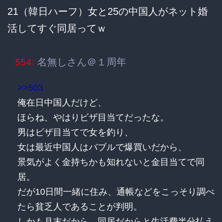
21（韓日ハーフ）女と25の中国人がネット婚
活してすぐ同居ってｗ
名無しさん＠１周年
554:
>>503
俺在日中国人だけど、
ほらね、やはりビザ目当てだったな。
男はビザ目当てで女を釣り、
女は最近中国人はバブルで爆買いだから、
景気がよく金持ちかも知れないと金目当てで同
居。
だが10日間一緒に住み、通帳などをこっそり調べ
たら貧乏人であることが判明。
しかも月末だから、同居だからと生活費半分払え