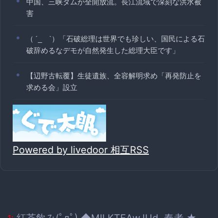
中国、三峡ダムが全開放流。長江流域で深刻な洪水被
害
（ ´_ゝ`）「石破総理は世界でも珍しい、国民による石
破辞めるなデモが自然発生した総理大臣です」
【辺野古転覆】生徒遺族、全容解明求め「再発防止を
求める会」設立
Powered by livedoor 相互RSS
紅茶飲み(ﾟдﾟ) ◆MILKTEAwJUd. 奏者 ★