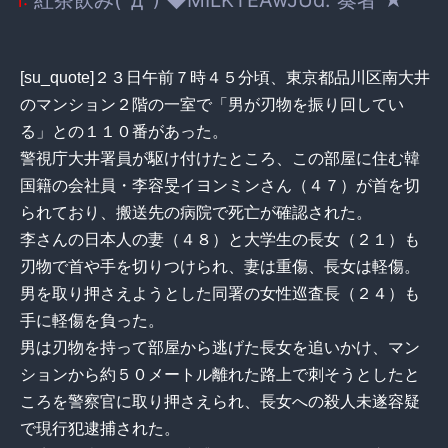
1:
[su_quote]２３日午前７時４５分頃、東京都品川区南大井
のマンション２階の一室で「男が刃物を振り回してい
る」との１１０番があった。
警視庁大井署員が駆け付けたところ、この部屋に住む韓
国籍の会社員・李容旻イヨンミンさん（４７）が首を切
られており、搬送先の病院で死亡が確認された。
李さんの日本人の妻（４８）と大学生の長女（２１）も
刃物で首や手を切りつけられ、妻は重傷、長女は軽傷。
男を取り押さえようとした同署の女性巡査長（２４）も
手に軽傷を負った。
男は刃物を持って部屋から逃げた長女を追いかけ、マン
ションから約５０メートル離れた路上で刺そうとしたと
ころを警察官に取り押さえられ、長女への殺人未遂容疑
で現行犯逮捕された。