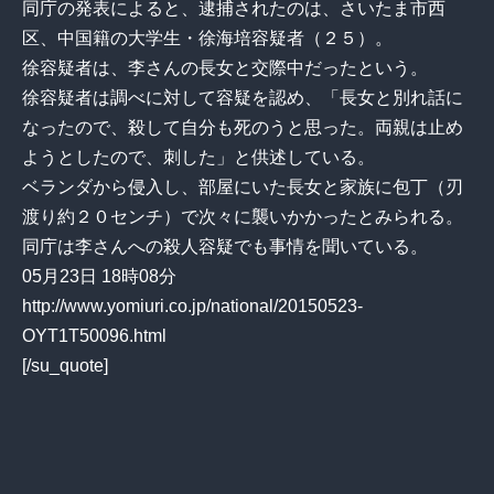
同庁の発表によると、逮捕されたのは、さいたま市西
区、中国籍の大学生・徐海培容疑者（２５）。
徐容疑者は、李さんの長女と交際中だったという。
徐容疑者は調べに対して容疑を認め、「長女と別れ話に
なったので、殺して自分も死のうと思った。両親は止め
ようとしたので、刺した」と供述している。
ベランダから侵入し、部屋にいた長女と家族に包丁（刃
渡り約２０センチ）で次々に襲いかかったとみられる。
同庁は李さんへの殺人容疑でも事情を聞いている。
05月23日 18時08分
http://www.yomiuri.co.jp/national/20150523-
OYT1T50096.html
[/su_quote]