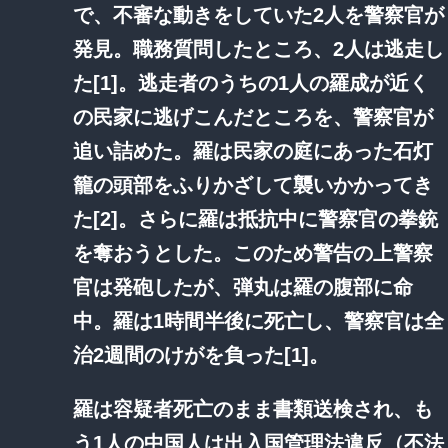
で、不審な動きをしていた2人を警察官が
発見。職務質問したところ、2人は逃走し
た[1]。逃走者のうちの1人の羅成が近く
の民家に逃げこんだところを、警察官が
追い詰めた。羅は民家の庭にあった石灯
籠の頭部をふりかざして襲いかかってき
た[2]。さらに羅は抵抗中に警察官の拳銃
を奪おうとした。このため警告の上警察
官は発砲したが、弾丸は羅の腹部に命
中。羅は1時間半後に死亡し、警察官は全
治2週間のけがを負った[1]。
羅は容疑者死亡のまま書類送検され、も
う1人の中国人は出入国管理法違反（不法