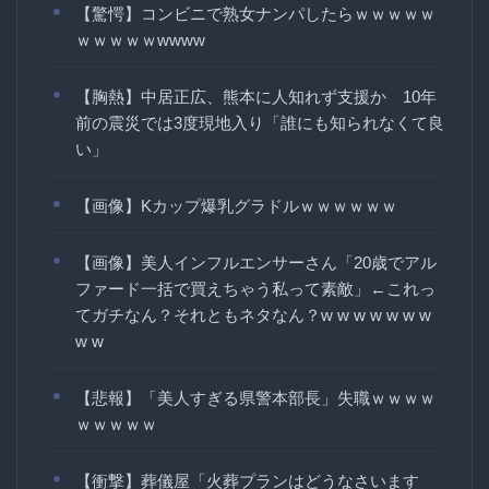
【驚愕】コンビニで熟女ナンパしたらｗｗｗｗｗ
ｗｗｗｗｗwwww
【胸熱】中居正広、熊本に人知れず支援か 10年
前の震災では3度現地入り「誰にも知られなくて良
い」
【画像】Kカップ爆乳グラドルｗｗｗｗｗｗ
【画像】美人インフルエンサーさん「20歳でアル
ファード一括で買えちゃう私って素敵」←これっ
てガチなん？それともネタなん？w w w w w w w
w w
【悲報】「美人すぎる県警本部長」失職ｗｗｗｗ
ｗｗｗｗｗ
【衝撃】葬儀屋「火葬プランはどうなさいます