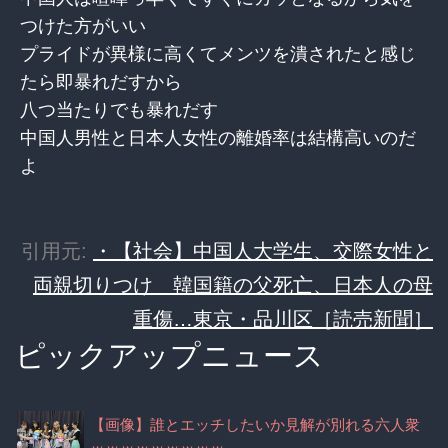
つけた方がいい
プライドが異様に高くてメンツを潰されたと感じ
たら即暴れだすから
八つ当たりでも暴れだす
中国人男性と日本人女性の離婚率は結構高いのだ
よ
引用元:
・【社会】中国人大学生、交際女性と
両親切りつけ 韓国籍の父死亡、日本人の母
重傷…東京・品川区［読売新聞］
ピックアップニュース
【画像】誰とエッチしたいか見解が別れる六人衆