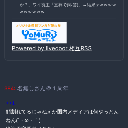
か？」ワイ喪主「直葬で(即答)」→結果ァw w w w
w w w w w w
Powered by livedoor 相互RSS
名無しさん＠１周年
384:
>>1
顔割れてるじゃねえか国内メディアは何やっとん
ねん(´・ω・｀)