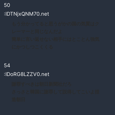
50
:IDTNjxQNM70.net
もう分かってると思うがかの国の気質はク
レーマーと同じなんだよ
簡単に言い返せない相手にはとことん強気
にかつしつこくくる
54
:IDoRG8LZZV0.net
謝罪すべきは朝日新聞社だろ
さっさと韓国に謝罪して説得してこいよ捏
造朝日