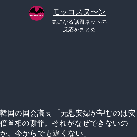
コ
モッコスヌ〜ン
ン
気になる話題ネットの
テ
反応をまとめ
ン
ツ
へ
ス
キ
ッ
プ
韓国の国会議長 「元慰安婦が望むのは安
倍首相の謝罪。それがなぜできないの
か。今からでも遅くない」