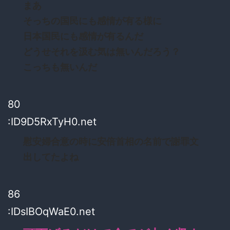
まあ
そっちの国民にも感情が有る様に
日本国民にも感情が有るんだ
どうせそれを汲む気は無いんだろう？
こっちも無いんだ
80
:ID9D5RxTyH0.net
慰安婦合意の時に安倍首相の名前で謝罪文
出してたよね
86
:IDsIBOqWaE0.net