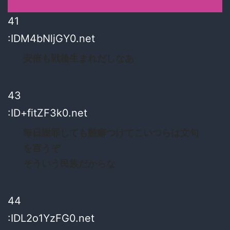
41
:IDM4bNljGY0.net
安倍も戦後生まれだしなあ
43
:ID+fitZF3k0.net
毎日謝罪しても難癖つけてこいつらは文句
を言うぞ
そういう民族だからな
44
:IDL2o1YzFG0.net