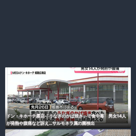
ドン・キホーテ露店「うなぎのかば焼き」で食中毒 男女14人
が発熱や腹痛など訴え…サルモネラ属の菌検出