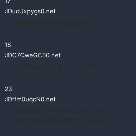
17
:IDucUxpygs0.net
物忘れが酷い連中に謝る意味って
18
:IDC7OweGC50.net
それ認めないって言ってるのと同じだろw
23
:IDffm0uqcN0.net
二国間ではもう不可逆的に解決したので
後は全て韓国の国内問題です、頑張って