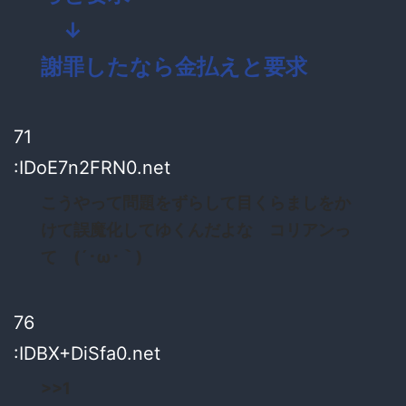
↓
謝罪したなら金払えと要求
71
:IDoE7n2FRN0.net
こうやって問題をずらして目くらましをか
けて誤魔化してゆくんだよな コリアンっ
て (´･ω･｀)
76
:IDBX+DiSfa0.net
>>1