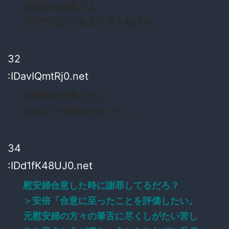
何回目の謝罪だよ
中学性日記でも見て落ち着けや
32
:IDavIQmtRj0.net
河野談話で懲りたし
天皇土下座要求があったし
34
:IDd1fK48UJ0.net
慰安婦合意した時に謝罪してるだろ？
＞安倍「合意に至ったことを評価したい。
元慰安婦の方々の筆舌に尽くしがたい苦し