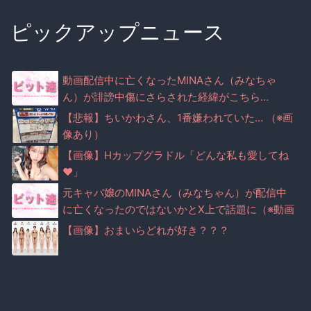
ピックアップニュース
動画配信中に亡くなったMINAさん（みなちゃ
ん）が誹謗中傷にさらされた経緯がこちら…
【悲報】ちいかわさん、1番嫌われていた… （※画
像あり）
【画像】Hカップグラドル「どんな私も愛してね
♥」
元キャバ嬢のMINAさん（みなちゃん）が配信中
に亡くなったのではないかとX上で話題に（※動画
あり）
【画像】おまいらどれが好き？？？