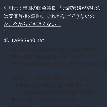
引用元：
韓国の国会議長 「元慰安婦が望むの
は安倍首相の謝罪。それがなぜできないの
か。今からでも遅くない」
1
:ID1twPBS9h0.net
[bq title=”「元慰安婦が望むのは安倍首相の
謝罪」韓国の国会議長 | NHKニュース”
url=”https://www3.nhk.or.jp/news/html/201
知日派として知られる韓国のムン・ヒサン
（文喜相）国会議長は、慰安婦問題につい
て「元慰安婦が望むのは安倍総理大臣の謝
罪だ」と述べ、対応を求めました。
韓国政府は、2015年の日韓合意に基づいて