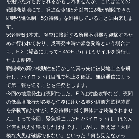
を抱いた方もおられるかもしれませんが、これは全ての
戦闘機基地にて、発進命令後5分以内に2機が離陸できる
即時発進体制「5分待機」を維持していることに由来しま
す。
5分待機は本来、領空に接近する所属不明機を迎撃するた
めに行われており、災害発生時の緊急発進という場合に
も、F-2（場合によってF-4やF-15）はミサイルを携行し
たまま離陸。
戦闘機の高い機動性を活かして真っ先に被災地上空を飛
行し、パイロットは目視で地上を確認、無線通信によっ
て第一報を送ることを任務とします。
今回の地震発生は夜間でした。F-2は対艦攻撃など、夜間
の低高度飛行が必要な任務に用いる赤外線前方監視装置
を搭載可能ですが、5分待機に就く機体には装備されませ
ん。よって今回、緊急発進したF-2パイロットは、ほとん
ど何も見えず帰投したはずです。しかし、例えば「大規
模な火災は確認できない」といった「何も見えなかっ