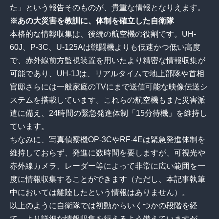
た」という報告そのものが、貴重な情報となりえます。
※あの大災害を教訓に、体制を確立した自衛隊
本格的な情報収集は、後続の航空機の役割です。UH-
60J、P-3C、U-125Aは戦闘機よりも低速かつ低い高度
で、赤外線前方監視装置を用いたより精密な情報収集が
可能であり、UH-1Jは、リアルタイムで地上部隊や首相
官邸さらには一般家庭のTVにまで送信可能な映像伝送シ
ステムを搭載しています。これらの航空機もまた災害派
遣に備え、24時間の緊急発進体制「15分待機」を維持し
ています。
ちなみに、写真偵察機OP-3CやRF-4Eは緊急発進体制を
維持しておらず、発進に数時間を要しますが、可視光や
赤外線カメラ、レーダー等によって非常に広い範囲を一
度に情報収集することができます（ただし、本記事執筆
中においては離陸したという情報はありません）。
以上のように自衛隊では初動からいくつかの段階を経
て、より詳細な情報収集を行えるよう備えていますが、