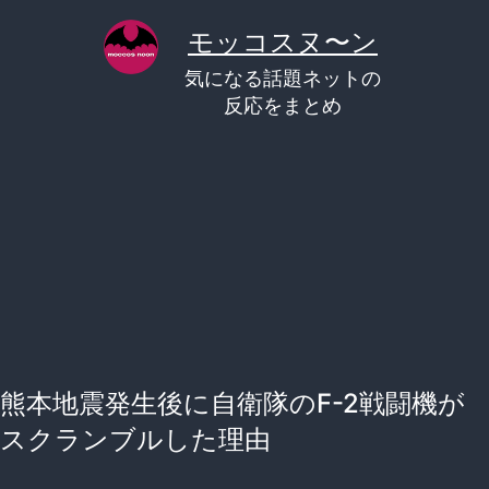
コ
モッコスヌ〜ン
ン
気になる話題ネットの
テ
反応をまとめ
ン
ツ
へ
ス
キ
ッ
プ
熊本地震発生後に自衛隊のF-2戦闘機が
スクランブルした理由