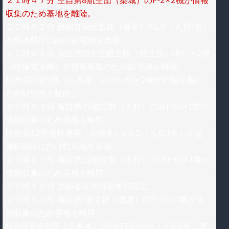
収集のため基地を離陸。
２１時５２分 西部方面総監部（健軍）のLO（人員1名）
が熊本県庁に向け駐屯地を出発。
２２時０２分 陸自西部方面航空隊（目達原）UH-1×2機
（映像電送機）が情報収集のため駐屯地を離陸。
陸自第8飛行隊（高遊原）のUH-60×2機が情報収集の
ため駐屯地を離陸。
２２時０３分 海自第22航空群（大村）のSH-60×1機が
情報収集のため基地を離陸。
陸自第42普通科連隊（北熊本）のLO（人員3名）が益
城町役場に向け駐屯地を出発
２２時０７分 海自第22航空群（大村）のUH-60×1機が
情報収集のため基地を離陸。
２２時１０分 防衛省災害対策本部設置。
２２時１９分 海自第1航空群（鹿屋）のP-3C×1機が情
報収集のため基地を離陸。
陸自第8偵察隊（北熊本）のFAST-Force（人員6名、車