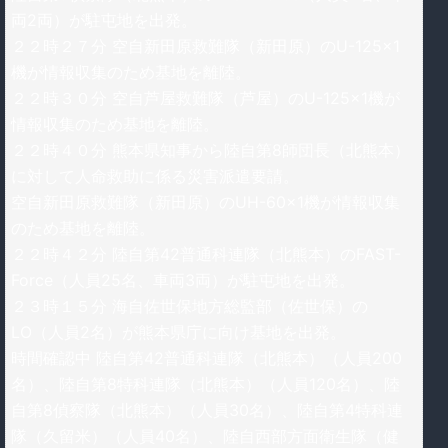
両2両）が駐屯地を出発。
２２時２７分 空自新田原救難隊（新田原）のU-125×1
機が情報収集のため基地を離陸。
２２時３０分 空自芦屋救難隊（芦屋）のU-125×1機が
情報収集のため基地を離陸。
２２時４０分 熊本県知事から陸自第8師団長（北熊本）
に対して人命救助に係る災害派遣要請。
空自新田原救難隊（新田原）のUH-60×1機が情報収集
のため基地を離陸。
２２時４２分 陸自第42普通科連隊（北熊本）のFAST-
Force（人員25名、車両3両）が駐屯地を出発。
２３時１５分 海自佐世保地方総監部（佐世保）の
LO（人員2名）が熊本県庁に向け基地を出発。
時間確認中 陸自第42普通科連隊（北熊本）（人員200
名）、陸自第8特科連隊（北熊本）（人員120名）、陸
自第8偵察隊（北熊本）（人員30名）、陸自第4特科連
隊（久留米）（人員40名）、陸自西部方面衛生隊（健