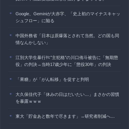
Google、Geminiが大赤字、「史上初のマイナスキャッ
シュフロー」に陥る
中国外務省「日本は原爆落とされて当然。どの国も同
情なんかしない」
江別大学生暴行ﾀﾋ″主犯格″の川口侑斗被告に「無期懲
役」の判決→当時17歳少年に「懲役30年」の判決
「果糖」が「がん転移」を促すと判明
大久保佳代子「休みの日はだいたい…」まさかの習慣
を暴露ｗｗｗ
東大「貯金あと数年で尽きます」→研究者削減へ…