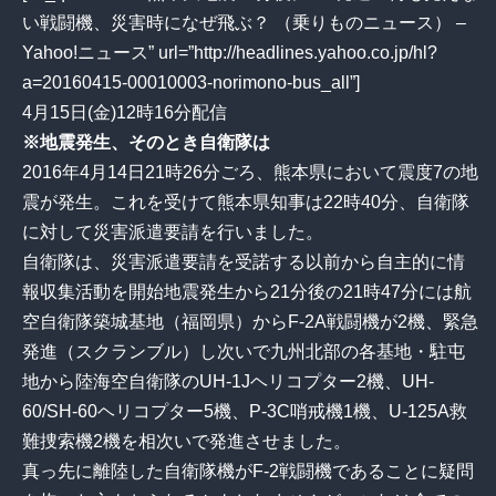
い戦闘機、災害時になぜ飛ぶ？ （乗りものニュース） –
Yahoo!ニュース” url=”http://headlines.yahoo.co.jp/hl?
a=20160415-00010003-norimono-bus_all”]
4月15日(金)12時16分配信
※地震発生、そのとき自衛隊は
2016年4月14日21時26分ごろ、熊本県において震度7の地
震が発生。これを受けて熊本県知事は22時40分、自衛隊
に対して災害派遣要請を行いました。
自衛隊は、災害派遣要請を受諾する以前から自主的に情
報収集活動を開始地震発生から21分後の21時47分には航
空自衛隊築城基地（福岡県）からF-2A戦闘機が2機、緊急
発進（スクランブル）し次いで九州北部の各基地・駐屯
地から陸海空自衛隊のUH-1Jヘリコプター2機、UH-
60/SH-60ヘリコプター5機、P-3C哨戒機1機、U-125A救
難捜索機2機を相次いで発進させました。
真っ先に離陸した自衛隊機がF-2戦闘機であることに疑問