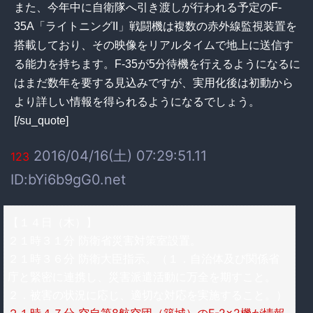
また、今年中に自衛隊へ引き渡しが行われる予定のF-
35A「ライトニングII」戦闘機は複数の赤外線監視装置を
搭載しており、その映像をリアルタイムで地上に送信す
る能力を持ちます。F-35が5分待機を行えるようになるに
はまだ数年を要する見込みですが、実用化後は初動から
より詳しい情報を得られるようになるでしょう。
[/su_quote]
2016/04/16(土) 07:29:51.11
123
ID:bYi6b9gG0.net
【１４日（木）】
２１時３１分 防衛省災害対策室設置。
２１時３６分 防衛大臣指示。（１．自治体及び関係省
庁と緊密に連携し、災害派遣活動に万全を期すこと。
２．被害の状況に応じ、適切な対応を実施すること。）
２１時４７分 空自第8航空団（築城）のF-2×2機が情報