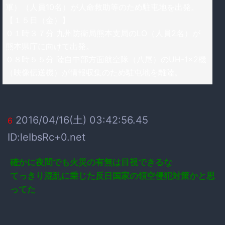
軍）（人員10名）が人命救助等のため駐屯地を出発。
【１５日（金）】
０１時３７分 九州防衛局熊本支局のLO（人員2名）が
熊本県庁に向けて出発。
０８時５５分 陸自中部方面航空隊（八尾）のUH-1×2機
（映像伝送機）が情報収集のため駐屯地を離陸。
2016/04/16(土) 03:42:56.45
6
ID:leIbsRc+0.net
確かに夜間でも火災の有無は目視できるな
てっきり混乱に乗じた反日国家の領空侵犯対策かと思
ってた