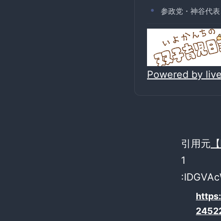
参政党・神谷代表
Powered by li
引用元
【
1
:IDGVA
https
2452