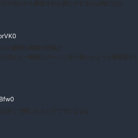
だ子が何かから解放された感じがするのは俺だけか
brVK0
降りた瞬間の周囲の悲鳴と
から消えた一瞬後にパーンと何か弾けたような衝撃音が
gBfw0
音は近くで聞いたらトラウマになるな