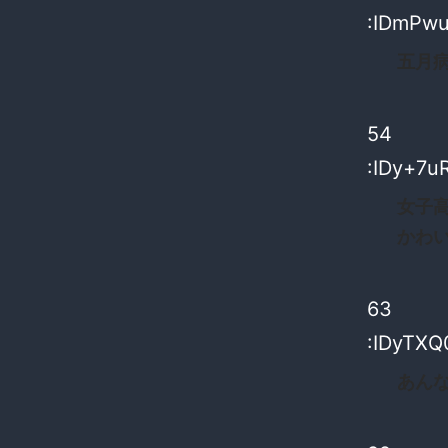
:IDmPw
五月
54
:IDy+7u
女子
かわ
63
:IDyTXQ
あん