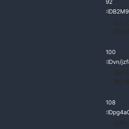
92
:IDB2M9
なん
誰か
100
:IDvn/jz
通行
前に
108
:IDpg4
見事