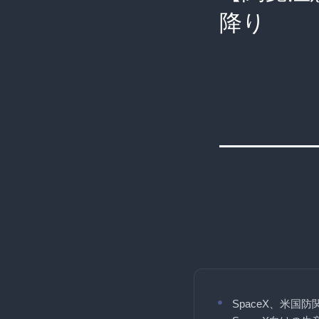
降り
SpaceX、米