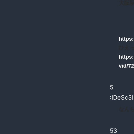
大阪
https
ひえ
https
vid/7
5
:IDeSc3
なん
53