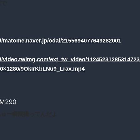
駅で
://matome.naver.jp/odai/2155694077649282001
っ
://video.twimg.com/ext_tw_video/11245231285314723
20×1280/9OkIrKbLNu9_Lrax.mp4
lM290
ちゅー瞬間撮ってんだよ