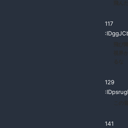
飛ん
117
:IDggJC
飛び
視界
るな
129
:IDpsru
この
141