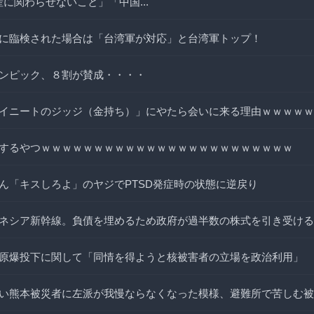
生産に関わらせないこと」「中国...
に臨検された場合は「台湾軍が対応」と台湾軍トップ！
ンピック、８割が賛成・・・・
イニートのジッジ（金持ち）」にやたら会いに来る理由ｗｗｗｗｗ
するやつｗｗｗｗｗｗｗｗｗｗｗｗｗｗｗｗｗｗｗｗｗｗｗｗ
ん「キスしろよ」のヤジでPTSD発症時の状態に逆戻り
ネシア新幹線。負債を埋めるため政府が過半数の株式を引き受ける
原爆投下に関して「同情を得ようと核被害者の立場を政治利用」
い熊本被災者に左派が我慢ならなくなった模様、避難所で苦しむ被