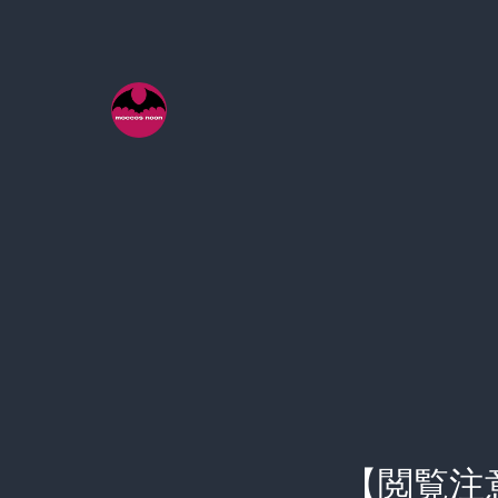
コ
ン
テ
ン
ツ
へ
ス
キ
ッ
プ
【閲覧注