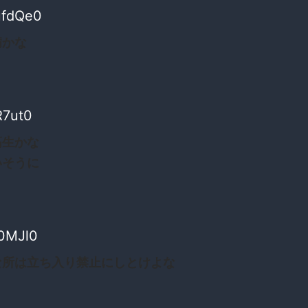
ufdQe0
病かな
R7ut0
高生かな
いそうに
0MJl0
な所は立ち入り禁止にしとけよな