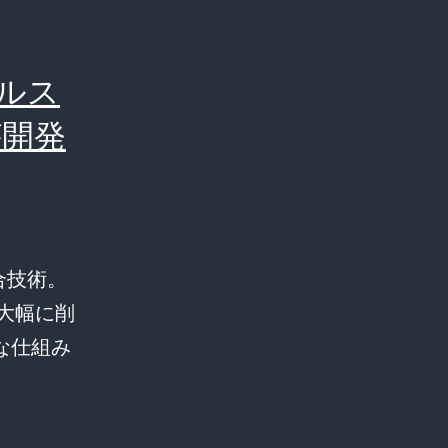
ールス
が開発
融合技術。
大幅に削
な仕組み