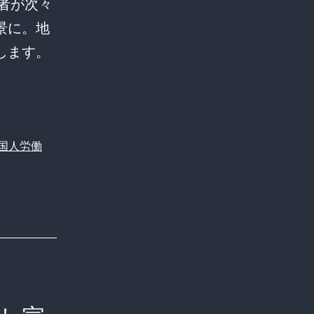
者が次々
景に。地
します。
国人労働