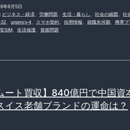
26年8月5日
:
ビジネス・経済
、
労働問題
、
生活・暮らし
、
社会の縮図
、
社
-32
、
urgency-4
、
スマホ契約
、
信用情報
、
就職氷河期
、
携帯ブ
安SIM
、
生活保護
、
貧困問題
ムート買収】840億円で中国資
スイス老舗ブランドの運命は？