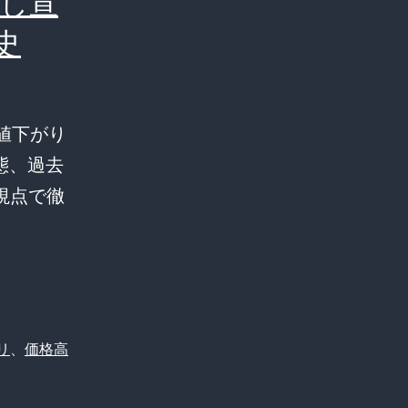
なし宣
史
値下がり
態、過去
視点で徹
リ
、
価格高