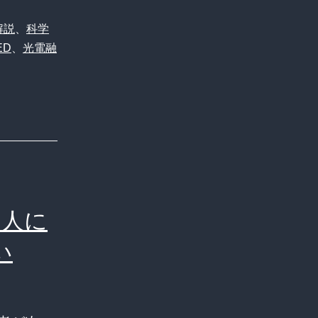
解説
、
科学
ED
、
光電融
ー人に
い