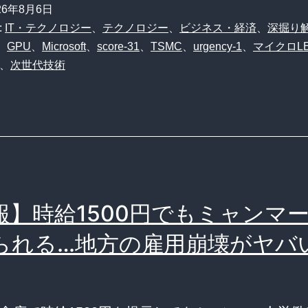
26年8月6日
:
IT・テクノロジー
、
テクノロジー
、
ビジネス・経済
、
深掘り
、
GPU
、
Microsoft
、
score-31
、
TSMC
、
urgency-1
、
マイクロL
、
次世代技術
報】時給1500円でもミャンマ
られる…地方の雇用崩壊がヤバ