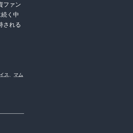
資ファン
に続く中
持される
イス
、
マム