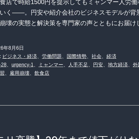
食店で時給1500円を提示してもミャンマー人労働
いく――。円安や紹介会社のビジネスモデルが背
崩壊の実態と解決策を専門家の声とともにお届け
26年8月6日
:
ビジネス・経済
、
労働問題
、
国際情勢
、
社会
、
経済
-28
、
urgency-1
、
ミャンマー
、
人手不足
、
円安
、
地方経済
、
外
習
、
雇用崩壊
、
飲食店