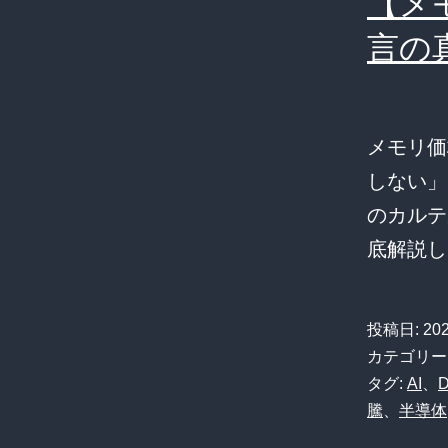
【メ
言の
メモリ価
しない」
のカルテ
底解説し
投稿日:
20
カテゴリー
タグ:
AI
、
騰
、
半導体