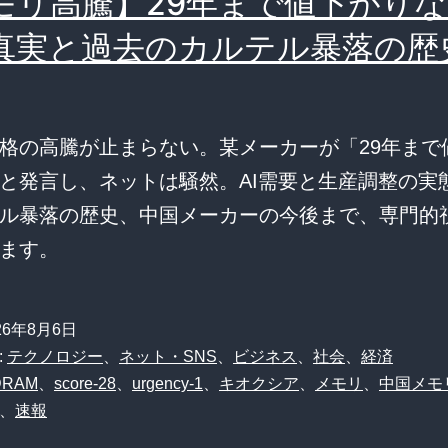
モリ高騰】29年まで値下がり
真実と過去のカルテル暴落の歴
格の高騰が止まらない。某メーカーが「29年まで
と発言し、ネットは騒然。AI需要と生産調整の実
ル暴落の歴史、中国メーカーの今後まで、専門的
ます。
26年8月6日
:
テクノロジー
、
ネット・SNS
、
ビジネス
、
社会
、
経済
DRAM
、
score-28
、
urgency-1
、
キオクシア
、
メモリ
、
中国メモ
、
速報