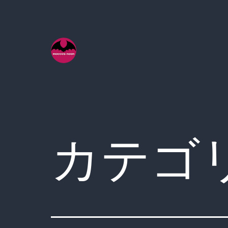
コ
ン
テ
ン
ツ
へ
ス
キ
カテゴ
ッ
プ