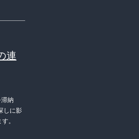
の連
を滞納
探しに影
ます。