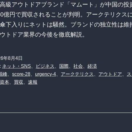
高級アウトドアブランド「マムート」が中国の投
40億円で買収されることが判明。アークテリクス
傘下入りにネットは騒然。ブランドの独立性は維
ウトドア業界の今後を徹底解説。
26年8月4日
:
ネット・SNS
、
ビジネス
、
国際
、
社会
、
経済
源峰
、
score-28
、
urgency-4
、
アークテリクス
、
アウトドア
、
ス
資本
、
買収
、
速報