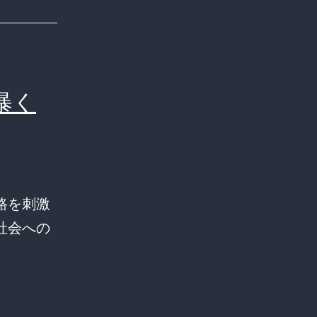
暴く
路を刺激
社会への