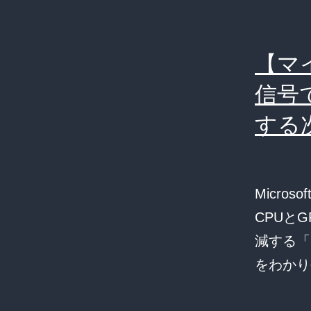
【マ
信号で
する
Micro
CPUと
減する「
をわかり