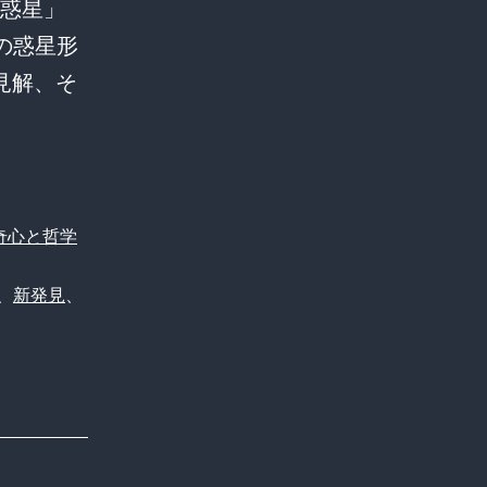
子惑星」
来の惑星形
見解、そ
。
奇心と哲学
、
新発見
、