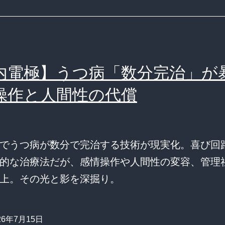
内電極】うつ病「数分完治」が
操作と人間性の代償
でうつ病が数分で完治する技術が現実化。喜び回
的な治療法だが、感情操作や人間性の変容、管理
上。その光と影を深掘り。
26年7月15日