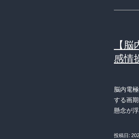
【脳
感情
脳内電極
する画期
懸念が浮
投稿日:
20