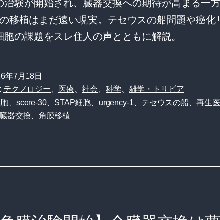
膜の治験が開始され、臓器交換への期待が高まる一
の移植はまだ遠い現実。テセウスの船問題や癌化
S細胞の課題をスレ住人の声とともに解説。
26年7月18日
:
テクノロジー
、
医療
、
社会
、
科学
、
雑学・トリビア
細胞
、
score-30
、
STAP細胞
、
urgency-1
、
テセウスの船
、
再生医
臓器交換
、
角膜移植