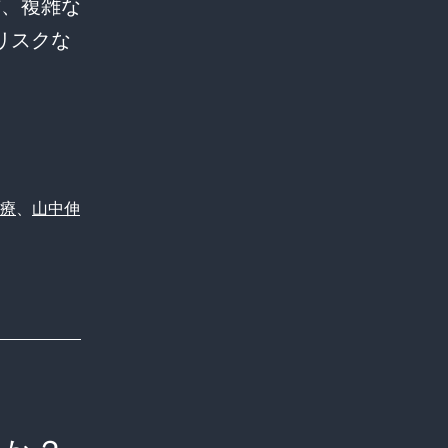
方、複雑な
リスクな
療
、
山中伸