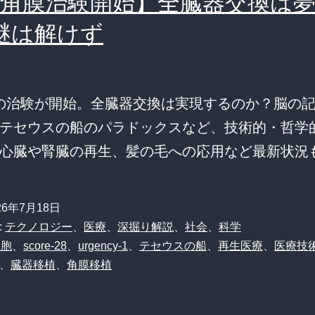
PS角膜治験開始】全臓器交換は
謎は解けず
膜の治験が開始。全臓器交換は実現するのか？脳の
テセウスの船のパラドックスなど、技術的・哲学
心臓や腎臓の再生、髪の毛への応用など最新状況
26年7月18日
:
テクノロジー
、
医療
、
深掘り解説
、
社会
、
科学
細胞
、
score-28
、
urgency-1
、
テセウスの船
、
再生医療
、
医療技
、
臓器移植
、
角膜移植