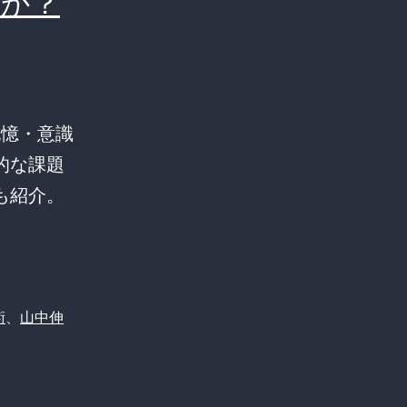
夢か？
記憶・意識
的な課題
も紹介。
術
、
山中伸