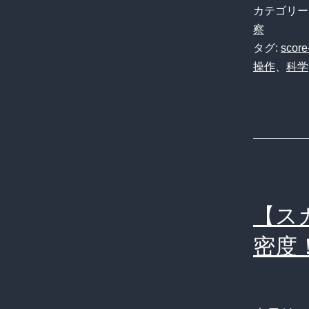
カテゴリー
察
タグ:
score
操作
、
科学
【ス
密度