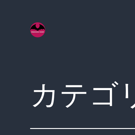
コ
ン
テ
ン
ツ
へ
ス
キ
カテゴ
ッ
プ