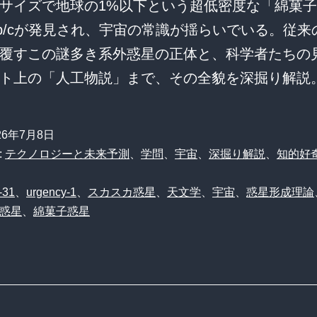
サイズで地球の1%以下という超低密度な「綿菓
791b/cが発見され、宇宙の常識が揺らいでいる。従
覆すこの謎多き系外惑星の正体と、科学者たちの
ト上の「人工物説」まで、その全貌を深掘り解説
26年7月8日
:
テクノロジーと未来予測
、
学問
、
宇宙
、
深掘り解説
、
知的好
-31
、
urgency-1
、
スカスカ惑星
、
天文学
、
宇宙
、
惑星形成理論
惑星
、
綿菓子惑星