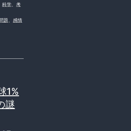
、
科学
、
考
問題
、
感情
球1%
の謎