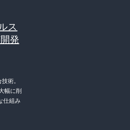
ールス
が開発
融合技術。
大幅に削
な仕組み