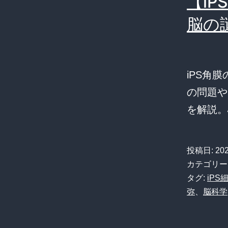
【i
脳の
iPS角
の問題や
を解説。
投稿日:
20
カテゴリー
タグ:
iPS
弥
、
脳科学