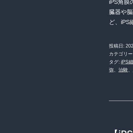
iPS角
臓器や脳
ど、iP
投稿日:
20
カテゴリー
タグ:
iPS
弥
、
治験
、