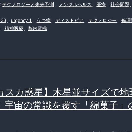
:
テクノロジーと未来予測
、
メンタルヘルス
、
医療
、
社会問題
-33
、
urgency-1
、
うつ病
、
ディストピア
、
テクノロジー
、
倫理
、
精神医療
、
脳内電極
カスカ惑星】木星並サイズで地
！宇宙の常識を覆す「綿菓子」