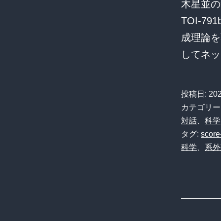
木星並の
TOI-
成理論を
してネッ
投稿日:
20
カテゴリー
対話
、
科学
タグ:
score
科学
、
系外