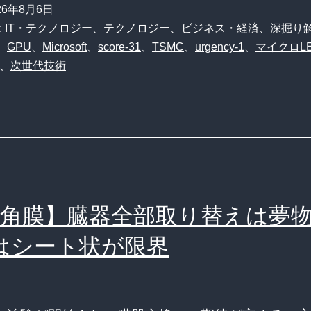
26年8月6日
:
IT・テクノロジー
、
テクノロジー
、
ビジネス・経済
、
深掘り
、
GPU
、
Microsoft
、
score-31
、
TSMC
、
urgency-1
、
マイクロL
、
次世代技術
PS角膜】臓器全部取り替えは夢
はシート状が限界