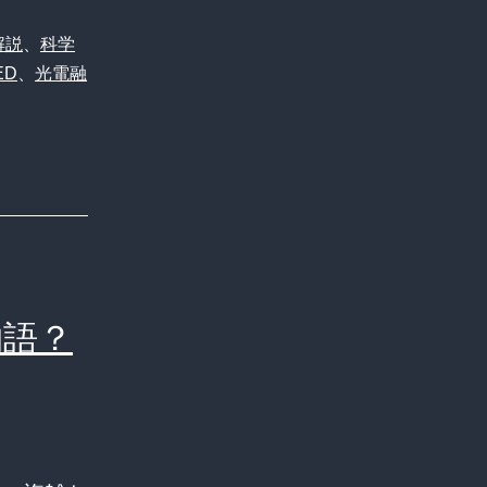
解説
、
科学
ED
、
光電融
物語？