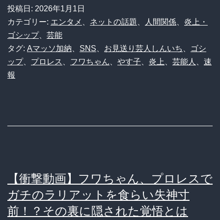
明
フ
投稿日:
2026年1月1日
し
ワ
カテゴリー:
エンタメ
、
ネットの話題
、
人間関係
、
炎上・
絶
ち
ゴシップ
、
芸能
タグ:
Aマッソ加納
、
SNS
、
お見送り芸人しんいち
、
ゴシ
望
ゃ
ップ
、
プロレス
、
フワちゃん
、
やす子
、
炎上
、
芸能人
、
速
ん
報
ラ
イ
ブ
に
「反
や
【衝撃動画】フワちゃん、プロレスで
す
ガチのラリアットを食らい失神寸
こ
前！？その裏に隠された覚悟とは
芸