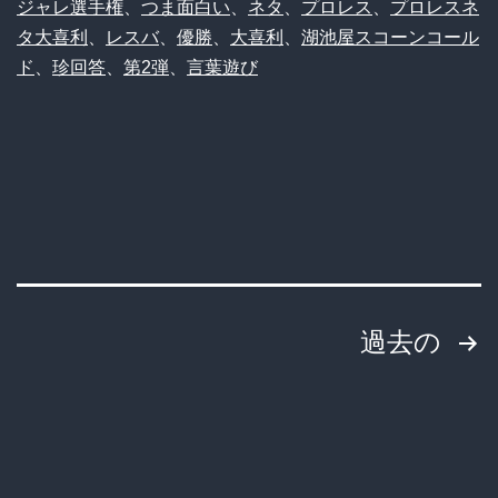
ジャレ選手権
、
つま面白い
、
ネタ
、
プロレス
、
プロレスネ
喜
天
タ大喜利
、
レスバ
、
優勝
、
大喜利
、
湖池屋スコーンコール
利
才
ド
、
珍回答
、
第2弾
、
言葉遊び
Part2】
の
「湖
発
池
想
屋
が
ス
続
コ
出
ー
ｗ
投
過去の
ン
ｗ
稿
コ
ｗ
ー
の
ル