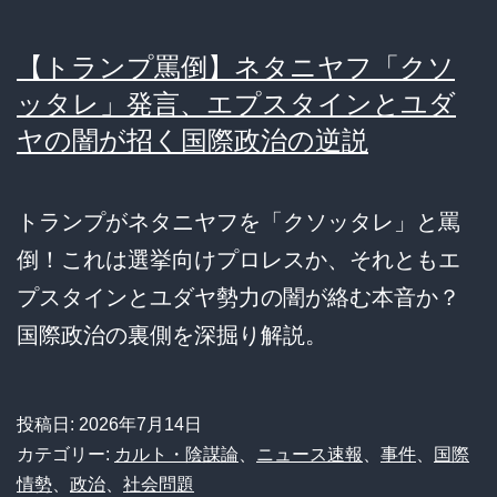
【トランプ罵倒】ネタニヤフ「クソ
ッタレ」発言、エプスタインとユダ
ヤの闇が招く国際政治の逆説
トランプがネタニヤフを「クソッタレ」と罵
倒！これは選挙向けプロレスか、それともエ
プスタインとユダヤ勢力の闇が絡む本音か？
国際政治の裏側を深掘り解説。
投稿日:
2026年7月14日
カテゴリー:
カルト・陰謀論
、
ニュース速報
、
事件
、
国際
情勢
、
政治
、
社会問題