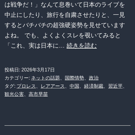
は戦争だ！」なんて息巻いて日本のライブを
神
中止にしたり、旅行を自粛させたりと、一見
技
するとバチバチの超強硬姿勢を見せています
術
よね。 でも、よくよくスレを覗いてみると
と
中
「これ、実は日本に…
続きを読む
児
国
童
の
投稿日:
2026年3月17日
虐
極
カテゴリー:
ネットの話題
、
国際情勢
、
政治
待
悪
タグ:
プロレス
、
レアアース
、
中国
、
経済制裁
、
習近平
、
の
観光公害
、
高市早苗
制
境
裁
界
が
線
実