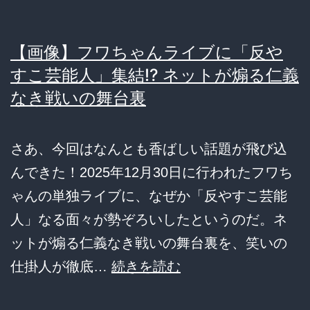
は
日
【画像】フワちゃんライブに「反や
本
すこ芸能人」集結!? ネットが煽る仁義
へ
なき戦いの舞台裏
の
優
し
さあ、今回はなんとも香ばしい話題が飛び込
さ
んできた！2025年12月30日に行われたフワち
だ
ゃんの単独ライブに、なぜか「反やすこ芸能
っ
人」なる面々が勢ぞろいしたというのだ。ネ
た
ットが煽る仁義なき戦いの舞台裏を、笑いの
と
【画
仕掛人が徹底…
続きを読む
判
像】