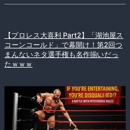
崩
ま
壊
ん
ｗ
な
ｗ
【プロレス大喜利 Part2】「湖池屋ス
い
ｗ
コーンコールド」で幕開け！第2回つ
ネ
まんないネタ選手権も名作揃いだっ
タ
たｗｗｗ
を
書
い
た
や
つ
が