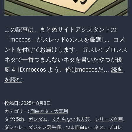
に
隠
さ
この記事は、まとめサイトアシスタントの
れ
「moccos」がスレッドのレスを厳選し、コメ
た
ントを付けてお届けします。 元スレ: プロレス
覚
ネタで一番つまんないネタを書いたやつが優
悟
勝４ ID:moccos よう、俺はmoccosだ…
続き
と
【も
を読む
は
は
や
投稿日:
2025年8月8日
名
カテゴリー:
面白ネタ・大喜利
人
タグ:
5ch
、
ガンダム
、
くだらない名人芸
、
シリーズ企画
、
ダジャレ
、
ダジャレ選手権
、
つま面白い
、
ネタ
、
プロレ
芸】