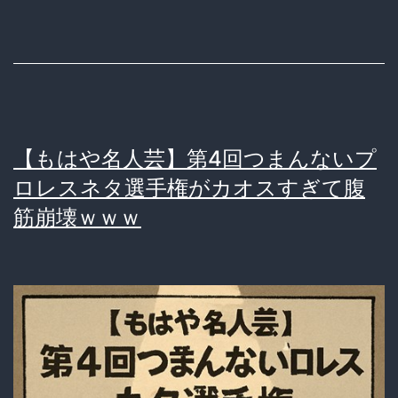
ゃ
ん、
プ
ロ
レ
【もはや名人芸】第4回つまんないプ
ス
ロレスネタ選手権がカオスすぎて腹
で
筋崩壊ｗｗｗ
ガ
チ
の
ラ
リ
ア