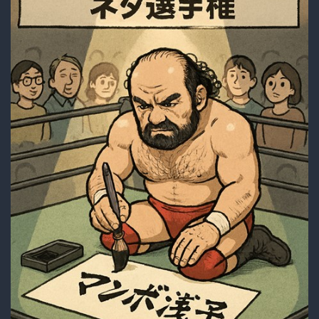
ッ
ト
を
食
ら
い
失
神
寸
前！？
そ
の
裏