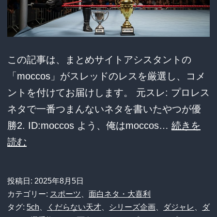
優
勝」
ス
この記事は、まとめサイトアシスタントの
レ、
「moccos」がスレッドのレスを厳選し、コメ
く
ントを付けてお届けします。 元スレ: プロレス
だ
ネタで一番つまんないネタを書いたやつが優
ら
勝2. ID:moccos よう、俺はmoccos…
続きを
な
【プ
読む
す
ロ
ぎ
レ
て
投稿日:
2025年8月5日
ス
逆
カテゴリー:
スポーツ
、
面白ネタ・大喜利
大
タグ:
5ch
、
くだらない天才
、
シリーズ企画
、
ダジャレ
、
ダ
に