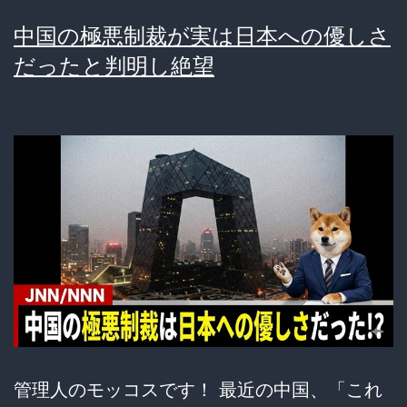
動
中国の極悪制裁が実は日本への優しさ
画
だったと判明し絶望
に
全
米
震
撼！
ケ
ニ
ー
オ
メ
ガ
管理人のモッコスです！ 最近の中国、「これ
の