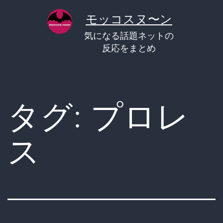
コ
モッコスヌ〜ン
ン
気になる話題ネットの
テ
反応をまとめ
ン
ツ
へ
タグ:
プロレ
ス
キ
ス
ッ
プ