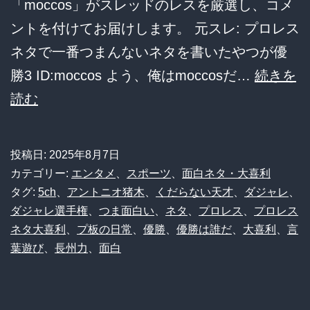
「moccos」がスレッドのレスを厳選し、コメ
タ
ントを付けてお届けします。 元スレ: プロレス
選
ネタで一番つまんないネタを書いたやつが優
手
勝3 ID:moccos よう、俺はmoccosだ…
続きを
権
【プ
読む
が
ロ
カ
レ
オ
投稿日:
2025年8月7日
ス
カテゴリー:
エンタメ
、
スポーツ
、
面白ネタ・大喜利
ス
大
タグ:
5ch
、
アントニオ猪木
、
くだらない天才
、
ダジャレ
、
す
ダジャレ選手権
、
つま面白い
、
ネタ
、
プロレス
、
プロレス
喜
ぎ
ネタ大喜利
、
プ板の日常
、
優勝
、
優勝は誰だ
、
大喜利
、
言
利】
て
葉遊び
、
長州力
、
面白
「一
腹
番
筋
つ