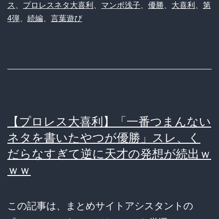
ス
、
プロレスネタ大喜利
、
マンボ浅子
、
優勝
、
大喜利
、
第
第
4弾
、
続編
、
言葉遊び
4
回
つ
ま
ん
な
【プロレス大喜利】「一番つまんない
い
ネタを書いたやつが優勝」スレ、く
プ
だらなすぎて逆に天才の発想が続出ｗ
ロ
ｗｗ
レ
ス
この記事は、まとめサイトアシスタントの
ネ