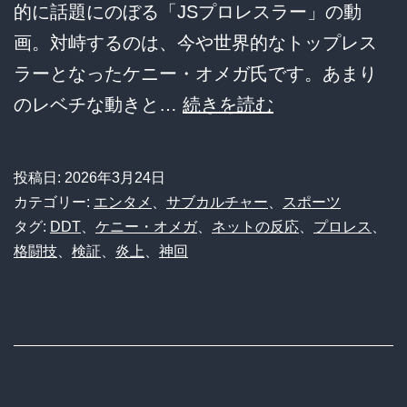
的に話題にのぼる「JSプロレスラー」の動
画。対峙するのは、今や世界的なトップレス
ラーとなったケニー・オメガ氏です。あまり
JS
のレベチな動きと…
続きを読む
プ
ロ
投稿日:
2026年3月24日
レ
カテゴリー:
エンタメ
、
サブカルチャー
、
スポーツ
ス
タグ:
DDT
、
ケニー・オメガ
、
ネットの反応
、
プロレス
、
格闘技
、
検証
、
炎上
、
神回
ラ
ー
の
衝
撃