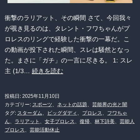
き
衝撃のラリアット、その瞬間 さて、今回我々
戦
が覗き見るのは、タレント・フワちゃんがプ
い
ロレスのリングで経験した衝撃の一幕だ。こ
の
の動画が投下された瞬間、スレは騒然となっ
舞
た。まさに「ガチ」の一言に尽きる。 1: スレ
台
【衝
主 (1/3…
続きを読む
裏
撃
動
投稿日:
2025年11月10日
画】
カテゴリー:
スポーツ
、
ネットの話題
、
芸能界の光と闇
フ
タグ:
スターダム
、
ビッグダディ
、
プロレス
、
フワちゃ
ん
、
ラリアット
、
女子プロレス
、
復帰
、
林下詩美
、
芸能人
ワ
プロレス
、
芸能活動休止
ち