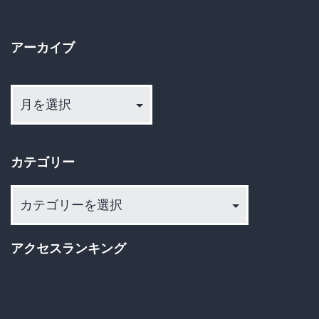
ペ
ド」
ー
で
アーカイブ
幕
ジ
開
ア
送
ー
け！
カ
り
第
イ
2
カテゴリー
ブ
回
カ
つ
テ
ま
ゴ
ん
アクセスランキング
リ
な
ー
い