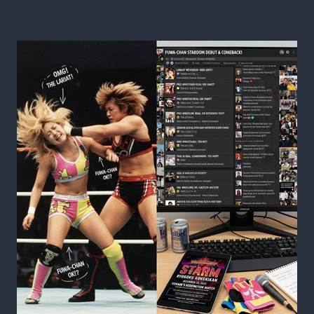
能
人」
集
結!?
ネ
ッ
ト
が
煽
る
仁
義
な