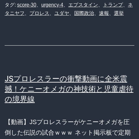
タグ:
score-30
、
urgency-4
、
エプスタイン
、
トランプ
、
ネ
タニヤフ
、
プロレス
、
ユダヤ
、
国際政治
、
速報
、
選挙
JSプロレスラーの衝撃動画に全米震
撼！ケニーオメガの神技術と児童虐待
の境界線
【動画】JSプロレスラーがケニーオメガを圧
倒した伝説の試合ｗｗｗ ネット掲示板で定期