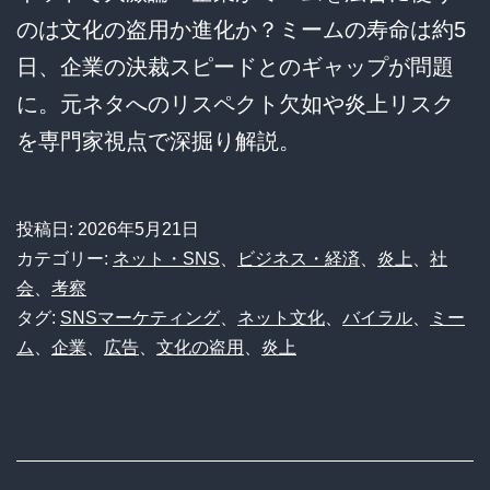
のは文化の盗用か進化か？ミームの寿命は約5
日、企業の決裁スピードとのギャップが問題
に。元ネタへのリスペクト欠如や炎上リスク
を専門家視点で深掘り解説。
投稿日:
2026年5月21日
カテゴリー:
ネット・SNS
、
ビジネス・経済
、
炎上
、
社
会
、
考察
タグ:
SNSマーケティング
、
ネット文化
、
バイラル
、
ミー
ム
、
企業
、
広告
、
文化の盗用
、
炎上