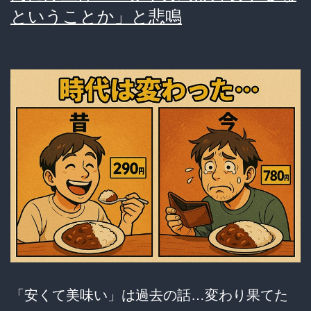
ということか」と悲鳴
ー
に
狩
ら
れ
即
終
了
→
ハ
ン
バ
「安くて美味い」は過去の話…変わり果てた
ー