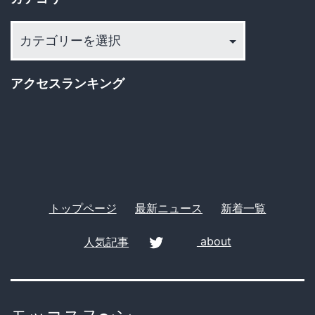
ブ
が
就
カ
テ
労
ゴ
資
アクセスランキング
リ
格
ー
な
い
外
国
トップページ
最新ニュース
新着一覧
人
人気記事
about
を
使
twitter
い