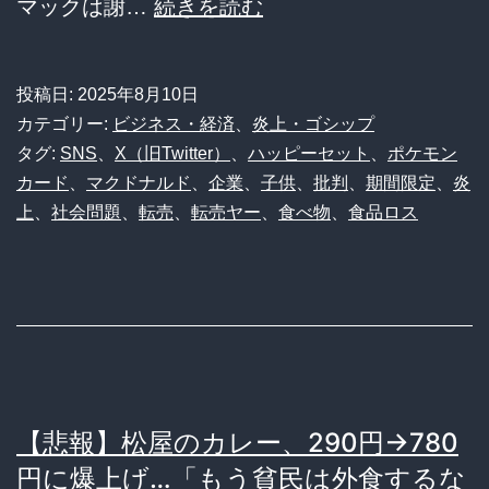
【悲
マックは謝…
続きを読む
音
報】
マ
投稿日:
2025年8月10日
ッ
カテゴリー:
ビジネス・経済
、
炎上・ゴシップ
ク
タグ:
SNS
、
X（旧Twitter）
、
ハッピーセット
、
ポケモン
カード
、
マクドナルド
、
企業
、
子供
、
批判
、
期間限定
、
炎
の
上
、
社会問題
、
転売
、
転売ヤー
、
食べ物
、
食品ロス
ポ
ケ
カ、
ま
た
転
【悲報】松屋のカレー、290円→780
売
円に爆上げ…「もう貧民は外食するな
ヤ