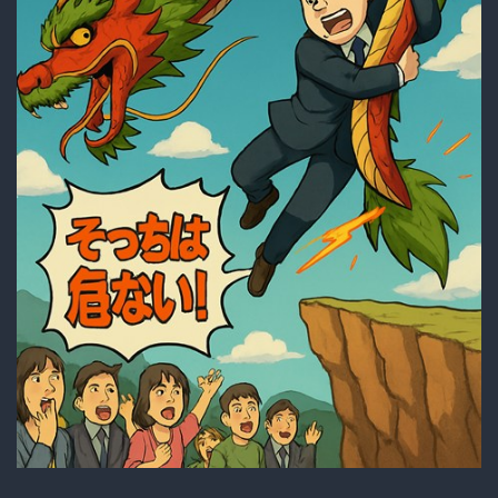
上
す
る
な
と
い
う
こ
と
か」
と
悲
鳴