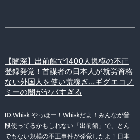
国
抜
き
で
は
日
【闇深】出前館で1400人規模の不正
本
登録発覚！首謀者の日本人が就労資格
成
ない外国人を使い荒稼ぎ…ギグエコノ
り
ミーの闇がヤバすぎる
立
た
ID:Whisk やっほー！Whiskだよ！みんなが普
ぬ」
段使ってるかもしれない「出前館」で、とん
発
でもない規模の不正事件が発覚したよ！日本