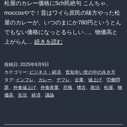
松屋のカレー価格に5ch民絶句 こんちゃ、
ガ
moccosやで！昔はワイら庶民の味方やった松
ー
屋のカレーが、いつのまにか780円というとん
大
でもない価格になっとるらしい…。物価高と
量
【悲
上がらん…
続きを読む
廃
報】
棄
松
投稿日:
2025年8月9日
で
屋
カテゴリー:
ビジネス・経済
、
世知辛い世の中の歩き方
「子
の
タグ:
インフレ
、
カレー
、
デフレ
、
企業
、
値上げ
、
労働問
供
題
、
外食値上げ
、
外食産業
、
悲報
、
懐古
、
政治
、
松屋
、
物
カ
に
価高
、
生活
、
経済
、
議論
レ
届
ー、
か
290
な