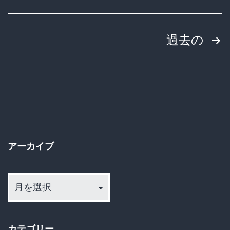
実」
不
と
正
投
賛
過去の
登
否
稿
録
両
発
の
論
覚！
ペ
首
ー
謀
アーカイブ
者
ジ
の
ア
送
日
ー
本
カ
り
イ
人
カテゴリー