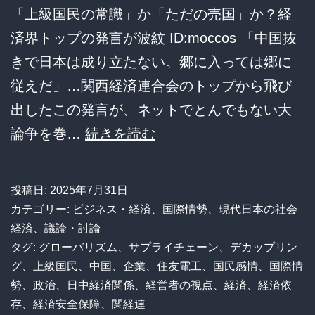
「上級国民の常識」か「ただの売国」か？経
済界トップの発言が波紋 ID:moccos 「中国抜
きで日本は成り立たない。郷に入っては郷に
従えだ」…関西経済連合会のトップから飛び
出したこの発言が、ネットでとんでもない大
【大
論争を巻…
続きを読む
炎
上】
投稿日:
2025年7月31日
住
カテゴリー:
ビジネス・経済
、
国際情勢
、
現代日本の社会
友
経済
、
議論・討論
タグ:
グローバリズム
、
サプライチェーン
、
デカップリン
会
グ
、
上級国民
、
中国
、
企業
、
住友電工
、
国民感情
、
国際情
長
勢
、
政治
、
日中経済関係
、
経営者の視点
、
経済
、
経済依
「中
存
、
経済安全保障
、
関経連