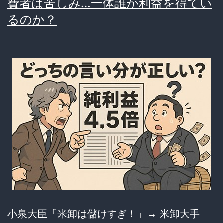
費者は苦しみ…一体誰が利益を得てい
動、
るのか？
元
店
員
が
苦
言
「も
う
コ
ラ
ボ
小泉大臣「米卸は儲けすぎ！」→ 米卸大手
や