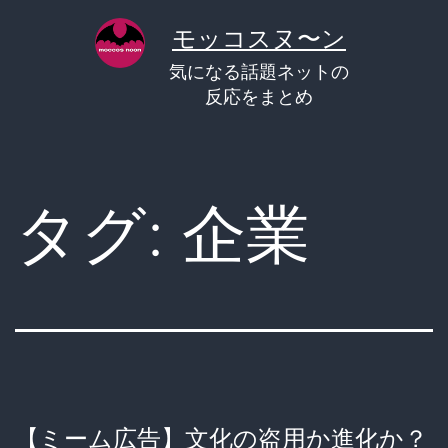
コ
モッコスヌ〜ン
ン
気になる話題ネットの
テ
反応をまとめ
ン
ツ
へ
タグ:
企業
ス
キ
ッ
プ
【ミーム広告】文化の盗用か進化か？