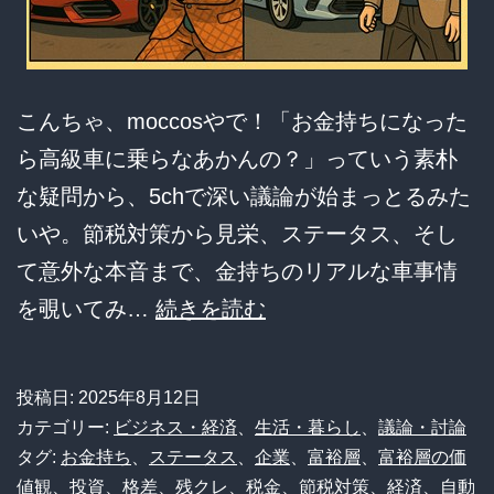
誰
が
利
益
こんちゃ、moccosやで！「お金持ちになった
を
ら高級車に乗らなあかんの？」っていう素朴
得
な疑問から、5chで深い議論が始まっとるみた
て
いや。節税対策から見栄、ステータス、そし
い
て意外な本音まで、金持ちのリアルな車事情
る
富
を覗いてみ…
続きを読む
の
裕
か？
層
投稿日:
2025年8月12日
は
カテゴリー:
ビジネス・経済
、
生活・暮らし
、
議論・討論
な
タグ:
お金持ち
、
ステータス
、
企業
、
富裕層
、
富裕層の価
値観
、
投資
、
格差
、
残クレ
、
税金
、
節税対策
、
経済
、
自動