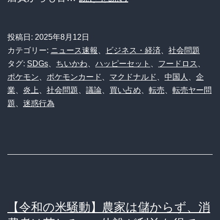
上】
マ
投稿日:
2025年8月12日
ッ
カテゴリー:
ニュース速報
、
ビジネス・経済
、
社会問題
ク
タグ:
SDGs
、
ちいかわ
、
ハッピーセット
、
フードロス
、
ポケモン
、
ポケモンカード
、
マクドナルド
、
中国人
、
企
の
業
、
炎上
、
社会問題
、
議論
、
買い占め
、
転売
、
転売ヤー問
ハ
題
、
迷惑行為
ッ
ピ
ー
セ
ッ
ト
【令和の米騒動】農家は儲からず、消
騒