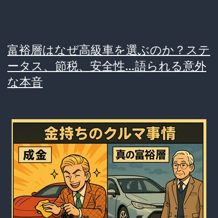
儲
問
か
題
ら
が
富裕層はなぜ高級車を選ぶのか？ステ
ず、
深
ータス、節税、安全性…語られる意外
消
刻
な本音
費
化
者
は
苦
し
み…
一
体