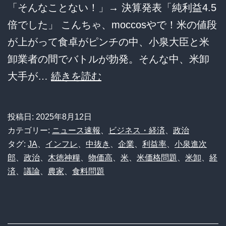
「そんなことない！」→ 決算発表「純利益4.5
め
倍でした」 こんちゃ、moccosやで！米の値段
た
が上がって食卓がピンチの中、小泉大臣と米
ら？」
卸業者の間でバトルが勃発。そんな中、米卸
フ
【令
大手が…
続きを読む
ー
和
ド
の
ロ
投稿日:
2025年8月12日
米
ス
カテゴリー:
ニュース速報
、
ビジネス・経済
、
政治
騒
タグ:
JA
、
インフレ
、
中抜き
、
企業
と
、
利益率
、
小泉進次
郎
、
政治
、
木徳神糧
、
物価高
、
米
、
米価格問題
、
米卸
、
経
動】
転
済
、
議論
、
農家
、
食料問題
農
売
家
ヤ
は
ー