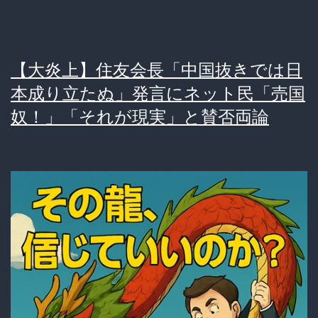
円
い
→780
ア
円
ン
【大炎上】住友会長「中国抜きでは日
に
ハ
本成り立たぬ」発言にネット民「売国
爆
ッ
奴！」「それが現実」と賛否両論
上
ピ
げ…
ー
「も
セ
う
ッ
貧
ト」
民
と
は
大
外
炎
食