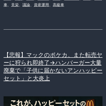
ぜ
車
、
見栄
、
議論
、
資産運用
、
高級車
高
級
車
を
選
ぶ
【悲報】マックのポケカ、また転売ヤ
の
ーに狩られ即終了→ハンバーガー大量
か？
廃棄で「子供に届かないアンハッピー
ス
セット」と大炎上
テ
ー
タ
ス、