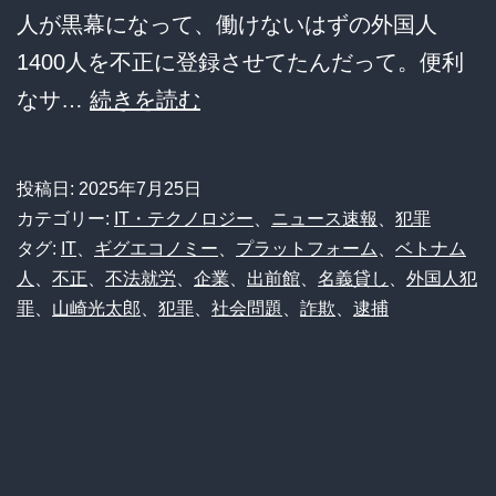
言
人が黒幕になって、働けないはずの外国人
に
1400人を不正に登録させてたんだって。便利
ネ
【闇
なサ…
続きを読む
ッ
深】
ト
出
投稿日:
2025年7月25日
民
前
カテゴリー:
IT・テクノロジー
、
ニュース速報
、
犯罪
「売
館
タグ:
IT
、
ギグエコノミー
、
プラットフォーム
、
ベトナム
国
人
、
不正
、
不法就労
、
企業
、
出前館
、
名義貸し
、
外国人犯
で
奴！」
罪
、
山崎光太郎
、
犯罪
、
社会問題
、
詐欺
、
逮捕
1400
「そ
人
れ
規
が
模
現
の