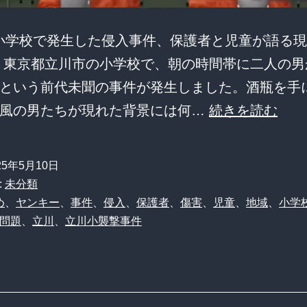
る
小学校で発生した侵入事件、保護者と児童が語る現
保
 東京都立川市の小学校で、朝の時間帯に二人の男
護
という前代未聞の事件が発生しました。酒瓶を手
者
【立
ー風の男たちが現れた背景には何…
続きを読む
の
川
声
小
25年5月10日
襲
:
未分類
撃
め
、
ヤンキー
、
事件
、
侵入
、
保護者
、
傷害
、
児童
、
地域
、
小学
問題
、
立川
、
立川小襲撃事件
事
件】
殴
り