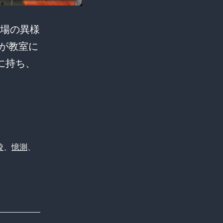
場の異様
が教室に
に持ち、
校
、
憶測
、