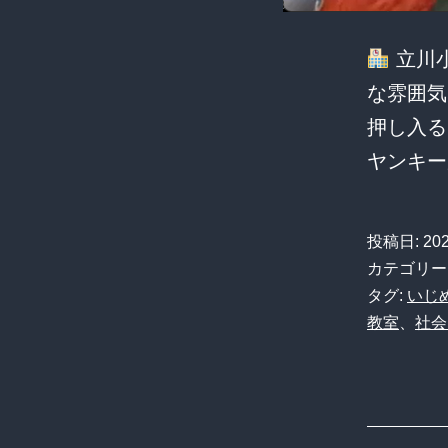
立川
な雰囲気
押し入る
ヤンキ
投稿日:
20
カテゴリー
タグ:
いじ
教室
、
社会