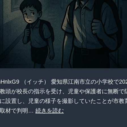
:SkhHnlxG9 （イッチ） 愛知県江南市立の小学校で2
教頭が校長の指示を受け、児童や保護者に無断で
に設置し、児童の様子を撮影していたことが市教
小
の取材で判明…
続きを読む
学