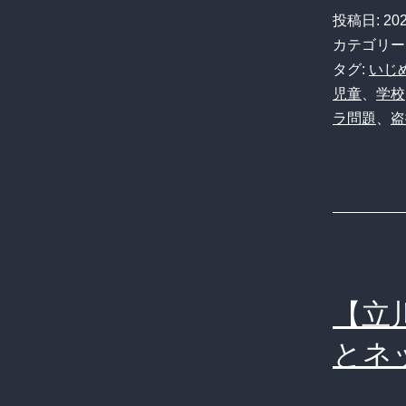
投稿日:
20
カテゴリー
タグ:
いじ
児童
、
学校
ラ問題
、
盗
【立
とネ