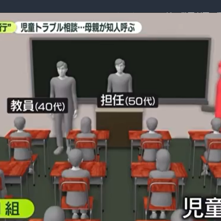
イ
ジ
メ
対
策
と
プ
ラ
イ
バ
シ
ー、
揺
れ