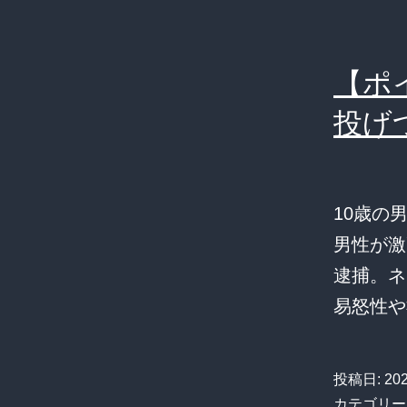
【ポ
投げ
10歳の
男性が激
逮捕。ネ
易怒性や
投稿日:
20
カテゴリー