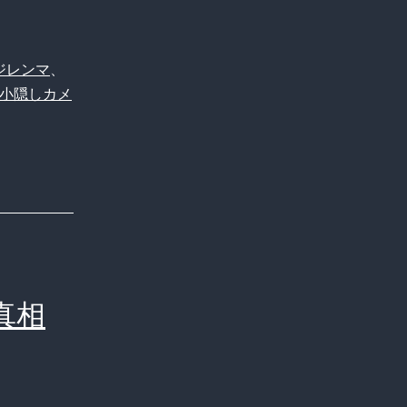
ジレンマ
、
小隠しカメ
真相