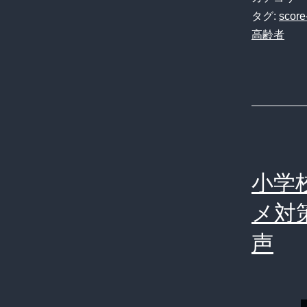
タグ:
score
高齢者
小学
メ対
声