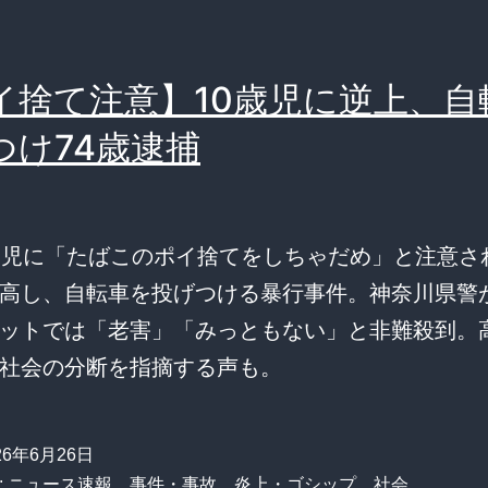
イ捨て注意】10歳児に逆上、自
つけ74歳逮捕
男児に「たばこのポイ捨てをしちゃだめ」と注意され
高し、自転車を投げつける暴行事件。神奈川県警
ットでは「老害」「みっともない」と非難殺到。
社会の分断を指摘する声も。
26年6月26日
:
ニュース速報
、
事件・事故
、
炎上・ゴシップ
、
社会