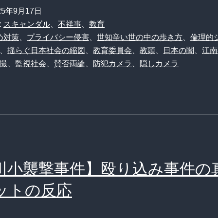
校
25年9月17日
に
:
スキャンダル
、
不祥事
、
教育
火
め対策
、
プライバシー侵害
、
世知辛い世の中の歩き方
、
倫理的
、
揺らぐ日本社会の縮図
、
教育委員会
、
教頭
、
日本の闇
、
江南
災
撮
、
監視社会
、
賛否両論
、
防犯カメラ
、
隠しカメラ
報
知
器
型
隠
し
川小襲撃事件】殴り込み事件の
カ
ットの反応
メ
ラ！