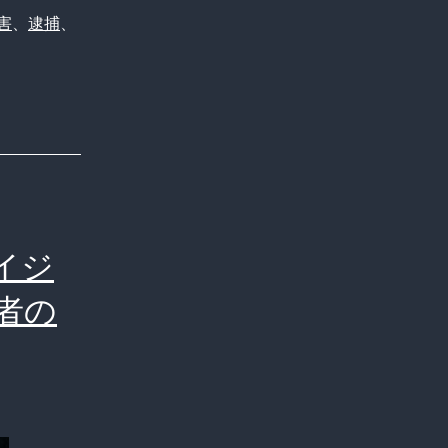
害
、
逮捕
、
イジ
者の