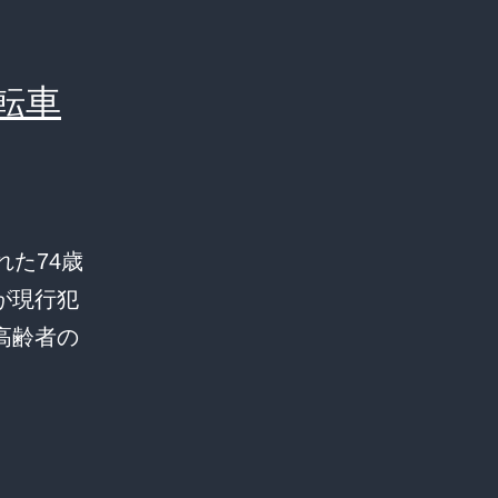
転車
た74歳
が現行犯
高齢者の