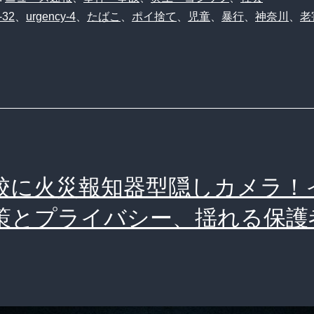
-32
、
urgency-4
、
たばこ
、
ポイ捨て
、
児童
、
暴行
、
神奈川
、
老
校に火災報知器型隠しカメラ！
策とプライバシー、揺れる保護