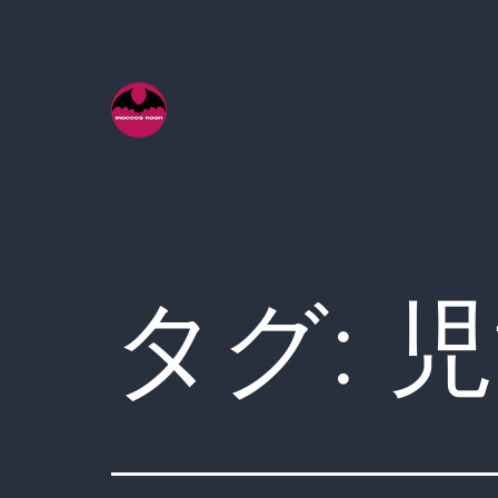
コ
ン
テ
ン
ツ
へ
ス
キ
タグ:
児
ッ
プ