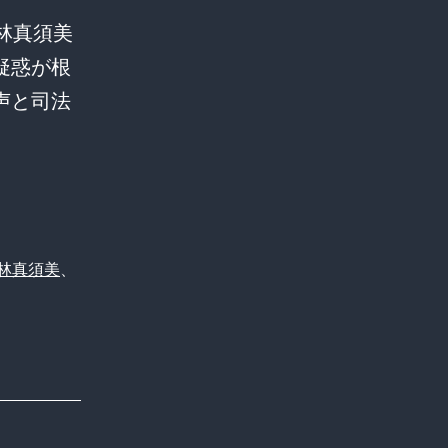
林真須美
疑惑が根
声と司法
林真須美
、