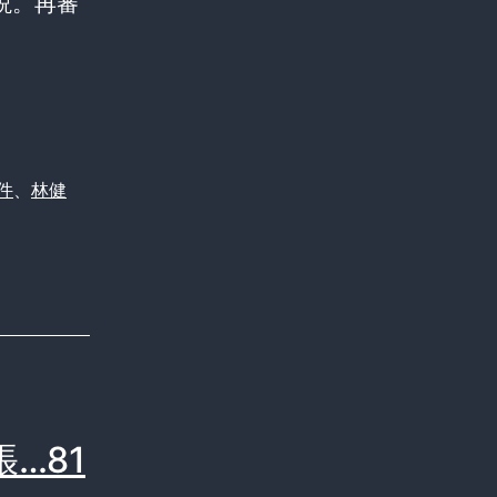
説。再審
件
、
林健
…81