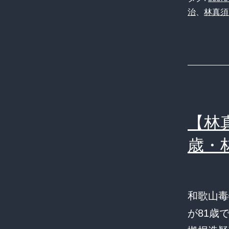
治
、
林真須
【林
歳・
和歌山毒
が81歳