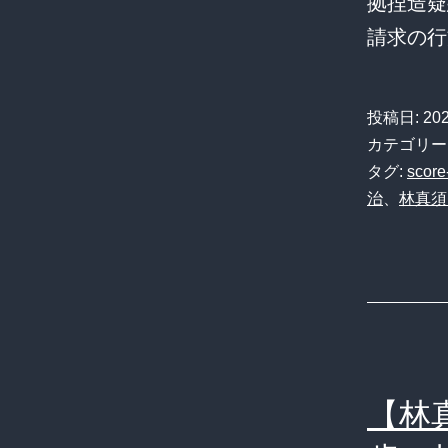
拠捏造疑
請求の行
投稿日:
20
カテゴリー
タグ:
score
治
、
林真須
【林