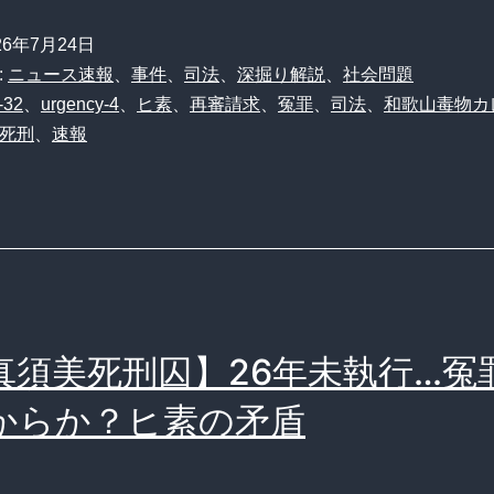
26年7月24日
:
ニュース速報
、
事件
、
司法
、
深掘り解説
、
社会問題
-32
、
urgency-4
、
ヒ素
、
再審請求
、
冤罪
、
司法
、
和歌山毒物カ
死刑
、
速報
真須美死刑囚】26年未執行…冤
からか？ヒ素の矛盾