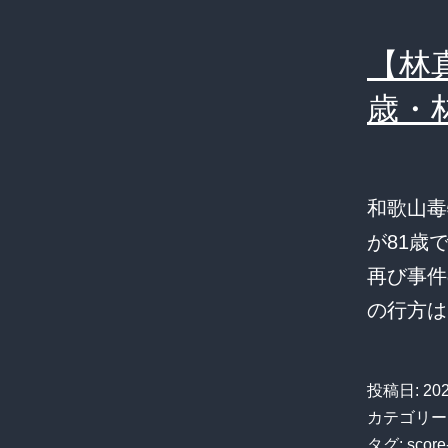
【林
歳・
和歌山毒
が81歳
再び事件
の行方は
投稿日:
20
カテゴリー
タグ:
score