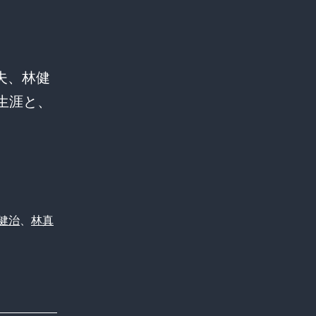
夫、林健
生涯と、
健治
、
林真