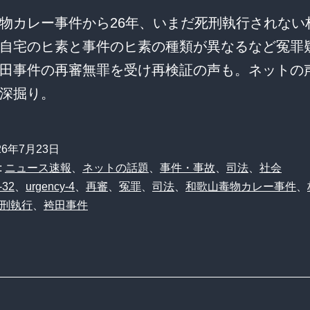
物カレー事件から26年、いまだ死刑執行されない
自宅のヒ素と事件のヒ素の種類が異なるなど冤罪
田事件の再審無罪を受け再検証の声も。ネットの
深掘り。
26年7月23日
:
ニュース速報
、
ネットの話題
、
事件・事故
、
司法
、
社会
-32
、
urgency-4
、
再審
、
冤罪
、
司法
、
和歌山毒物カレー事件
、
刑執行
、
袴田事件