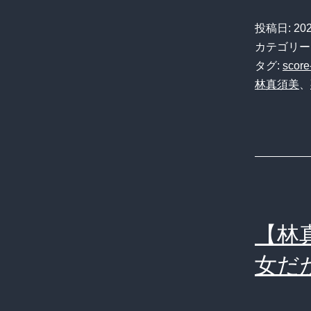
投稿日:
20
カテゴリー
タグ:
score
林真須美
、
【林
女だ