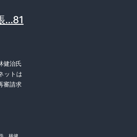
…81
林健治氏
ネットは
再審請求
件
、
林健