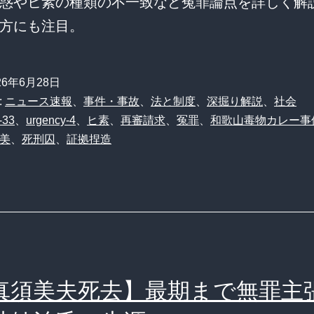
惑やヒ素の種類の不一致など冤罪論点を詳しく解
方にも注目。
26年6月28日
:
ニュース速報
、
事件・事故
、
法と制度
、
深掘り解説
、
社会
-33
、
urgency-4
、
ヒ素
、
再審請求
、
冤罪
、
和歌山毒物カレー事
美
、
死刑囚
、
証拠捏造
真須美夫死去】最期まで無罪主張