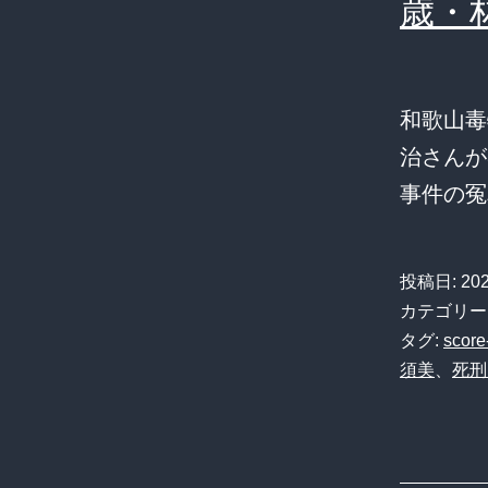
歳・
和歌山毒
治さんが
事件の冤
投稿日:
20
カテゴリー
タグ:
score
須美
、
死刑