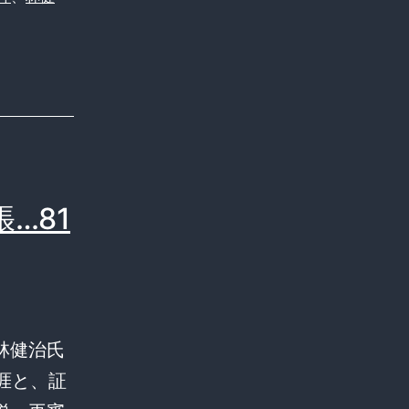
…81
林健治氏
涯と、証