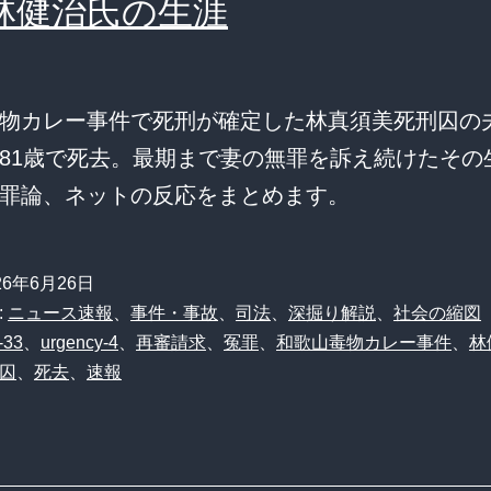
林健治氏の生涯
物カレー事件で死刑が確定した林真須美死刑囚の
81歳で死去。最期まで妻の無罪を訴え続けたその
罪論、ネットの反応をまとめます。
26年6月26日
:
ニュース速報
、
事件・事故
、
司法
、
深掘り解説
、
社会の縮図
-33
、
urgency-4
、
再審請求
、
冤罪
、
和歌山毒物カレー事件
、
林
囚
、
死去
、
速報