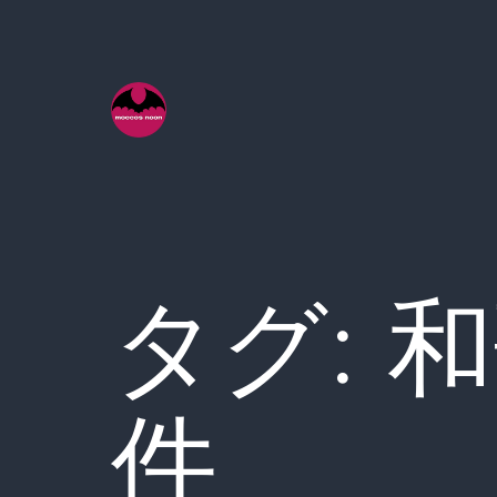
コ
ン
テ
ン
ツ
へ
ス
キ
タグ:
和
ッ
プ
件