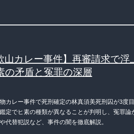
歌山カレー事件】再審請求で浮
素の矛盾と冤罪の深層
物カレー事件で死刑確定の林真須美死刑囚が3度
鑑定でヒ素の種類が異なることが判明し、冤罪論
や代替犯説など、事件の闇を徹底解説。