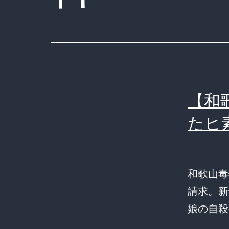
【和
たヒ
和歌山毒
請求。新
娘の自殺