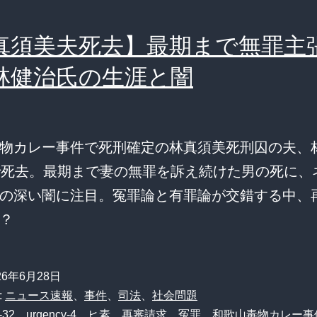
真須美夫死去】最期まで無罪主張
林健治氏の生涯と闇
物カレー事件で死刑確定の林真須美死刑囚の夫、
で死去。最期まで妻の無罪を訴え続けた男の死に、
の深い闇に注目。冤罪論と有罪論が交錯する中、
？
26年6月28日
:
ニュース速報
、
事件
、
司法
、
社会問題
-32
、
urgency-4
、
ヒ素
、
再審請求
、
冤罪
、
和歌山毒物カレー事