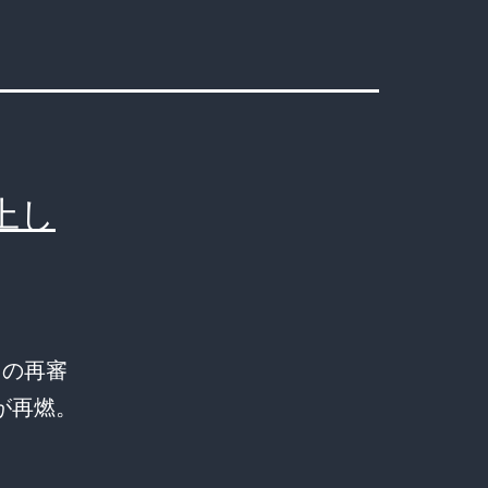
上し
目の再審
が再燃。