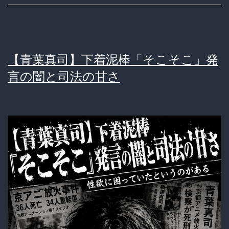
【青葉真司】下着泥棒「そこそこ」発
言の闇と司法の甘さ