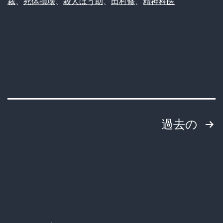
裁
、
死体損壊
、
殺人ほう助
、
田村修
、
精神科医
遺
ｗ
体
ｗ
切
断
事
件、
父
投
過去の
に
稿
執
行
の
猶
ペ
予
ー
判