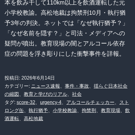
本を飲み干して110km以上を飲酒運転した元
小学校教諭。高松地裁は拘禁刑10月・執行猶
予3年の判決。ネットでは「なぜ執行猶予？」
「なぜ名前を隠す？」と司法・メディアへの
疑問が噴出。教育現場の闇とアルコール依存
症の問題を浮き彫りにした衝撃事件を詳報。
投稿日:
2026年6月14日
カテゴリー:
ニュース速報
、
事件・事故
、
揺らぐ日本社会
の縮図
、
教育と学びのリアル
、
社会
タグ:
score-32
、
urgency-4
、
アルコールチェッカー
、
スト
ロング缶
、
執行猶予
、
小学校教諭
、
拘禁刑
、
教育現場
、
飲
酒運転
、
高松地裁