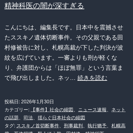
精神科医の闇が深すぎる
保
険
こんにちは、編集長です。日本中を震撼させ
車
たススキノ遺体切断事件。その父親である田
カ
村修被告に対し、札幌高裁が下した判決が波
ス
紋を広げています。一審よりも刑が軽くな
の
り、弁護団からは「ほぼ無罪」という言葉ま
末
【悲
で飛び出しました。ネッ…
続きを読む
路
報】
が
ス
悲
投稿日:
2026年1月30日
ス
惨
カテゴリー:
【事件】社会の縮図
、
ニュース速報
、
ネット
キ
の話題
、
司法
、
揺らぐ日本社会の縮図
す
タグ:
ススキノ首切断事件
、
刑事裁判
、
執行猶予
、
札幌高
ノ
ぎ