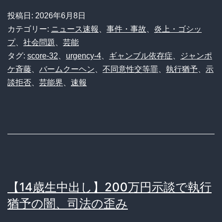
投稿日:
2026年6月8日
カテゴリー:
ニュース速報
、
事件・事故
、
炎上・ゴシッ
プ
、
社会問題
、
芸能
タグ:
score-32
、
urgency-4
、
ギャンブル依存症
、
ジャンポ
ケ斉藤
、
バームクーヘン
、
不同意性交等罪
、
執行猶予
、
示
談拒否
、
芸能界
、
速報
【14歳生中出し】200万円示談で執行
猶予の闇、司法の歪み