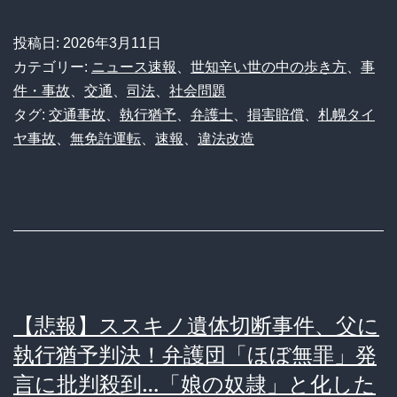
望】
意
投稿日:
2026年3月11日
識
カテゴリー:
ニュース速報
、
世知辛い世の中の歩き方
、
事
不
件・事故
、
交通
、
司法
、
社会問題
タグ:
交通事故
、
執行猶予
、
弁護士
、
損害賠償
、
札幌タイ
明
ヤ事故
、
無免許運転
、
速報
、
違法改造
の
娘
と
賠
償
3
【悲報】ススキノ遺体切断事件、父に
億
執行猶予判決！弁護団「ほぼ無罪」発
ｗ
言に批判殺到…「娘の奴隷」と化した
無