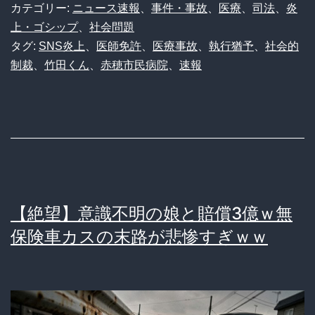
田
カテゴリー:
ニュース速報
、
事件・事故
、
医療
、
司法
、
炎
く
上・ゴシップ
、
社会問題
タグ:
SNS炎上
、
医師免許
、
医療事故
、
執行猶予
、
社会的
ん
制裁
、
竹田くん
、
赤穂市民病院
、
速報
判
決
確
定！
裁
判
【絶望】意識不明の娘と賠償3億ｗ無
長
保険車カスの末路が悲惨すぎｗｗ
「社
会
的
制