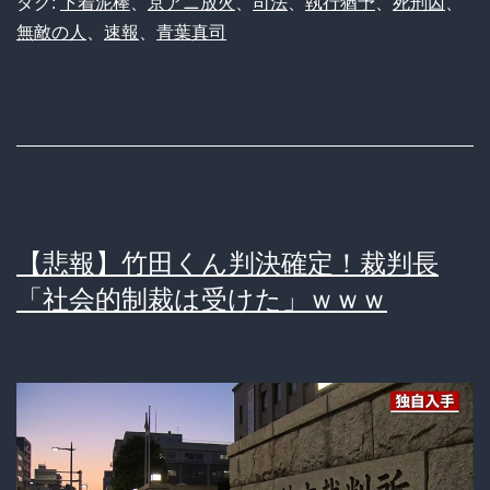
タグ:
下着泥棒
、
京アニ放火
、
司法
、
執行猶予
、
死刑囚
、
無敵の人
、
速報
、
青葉真司
【悲報】竹田くん判決確定！裁判長
「社会的制裁は受けた」ｗｗｗ