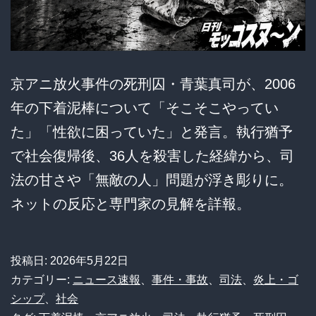
京アニ放火事件の死刑囚・青葉真司が、2006
年の下着泥棒について「そこそこやってい
た」「性欲に困っていた」と発言。執行猶予
で社会復帰後、36人を殺害した経緯から、司
法の甘さや「無敵の人」問題が浮き彫りに。
ネットの反応と専門家の見解を詳報。
投稿日:
2026年5月22日
カテゴリー:
ニュース速報
、
事件・事故
、
司法
、
炎上・ゴ
シップ
、
社会