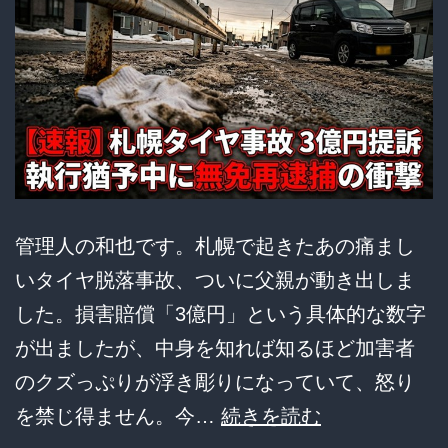
裁
は
受
け
た」
ｗ
ｗ
管理人の和也です。札幌で起きたあの痛まし
ｗ
いタイヤ脱落事故、ついに父親が動き出しま
した。損害賠償「3億円」という具体的な数字
が出ましたが、中身を知れば知るほど加害者
のクズっぷりが浮き彫りになっていて、怒り
【絶
を禁じ得ません。今…
続きを読む