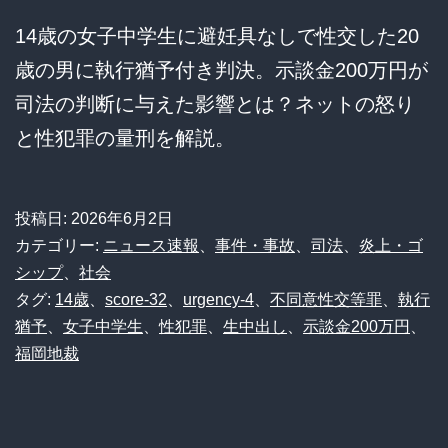
14歳の女子中学生に避妊具なしで性交した20
歳の男に執行猶予付き判決。示談金200万円が
司法の判断に与えた影響とは？ネットの怒り
と性犯罪の量刑を解説。
投稿日:
2026年6月2日
カテゴリー:
ニュース速報
、
事件・事故
、
司法
、
炎上・ゴ
シップ
、
社会
タグ:
14歳
、
score-32
、
urgency-4
、
不同意性交等罪
、
執行
猶予
、
女子中学生
、
性犯罪
、
生中出し
、
示談金200万円
、
福岡地裁