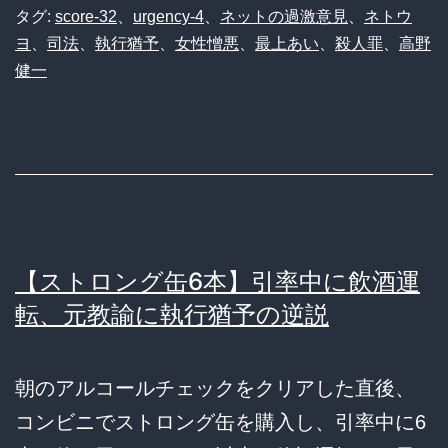
タグ:
score-32
、
urgency-4
、
ネットの過激意見
、
ネトウ
ヨ
、
司法
、
執行猶予
、
女性憎悪
、
最上あい
、
殺人罪
、
高野
健一
【ストロング缶6本】引率中に飲酒運
転、元教諭に執行猶予の逆説
朝のアルコールチェックをクリアした直後、
コンビニでストロング缶を購入し、引率中に6