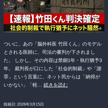
ついに、あの「脳外科医 竹田くん」のモデル
とされる医師に、司法の審判が下されまし
た。 しかし、その内容は禁錮1年・執行猶予3
年。 裁判長が口にした「社会的制裁」や「謝
罪」という言葉に、ネット民からは「納得が
【悲
いかない」「軽…
続きを読む
報】
竹
投稿日:
2026年3月15日