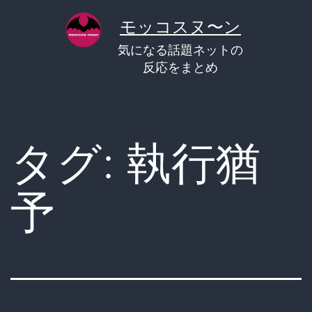
コ
モッコスヌ〜ン
ン
気になる話題ネットの
テ
反応をまとめ
ン
ツ
へ
タグ:
執行猶
ス
キ
予
ッ
プ