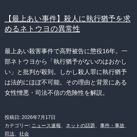
【最上あい事件】殺人に執行猶予を求
めるネトウヨの異常性
最上あい殺害事件で高野被告に懲役16年。一
部ネトウヨから「執行猶予がないのはおかし
い」と批判が殺到。しかし殺人罪に執行猶予
は法的にほぼ不可能。その理由と背景にある
女性憎悪・司法不信の危険性を解説。
投稿日:
2026年7月17日
カテゴリー:
ニュース速報
、
ネットの話題
、
事件・事故
、
司法
、
社会