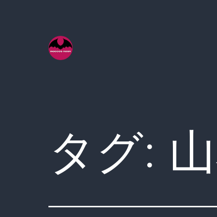
コ
ン
テ
ン
ツ
へ
ス
キ
タグ:
山
ッ
プ