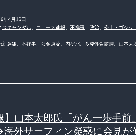
26年4月16日
:
スキャンダル
、
ニュース速報
、
不祥事
、
政治
、
炎上・ゴシッ
わ新選組
、
不祥事
、
公金還流
、
内ゲバ
、
多発性骨髄腫
、
山本太
報】山本太郎氏「がん一歩手前
→海外サーフィン疑惑に会見が