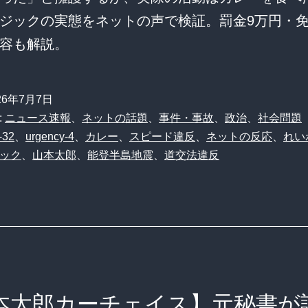
ジックの実態をネットの声で検証。罰金9万円・免
容も解説。
26年7月7日
:
ニュース速報
、
ネットの話題
、
事件・事故
、
政治
、
社会問題
-32
、
urgency-4
、
カレー
、
スピード違反
、
ネットの反応
、
れい
ック
、
山本太郎
、
能登半島地震
、
道交法違反
本太郎カーチェイス】元秘書が