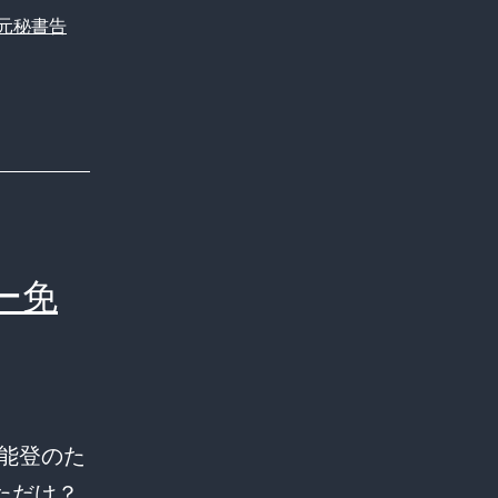
元秘書告
ー免
「能登のた
ただけ？