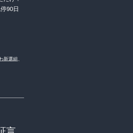
停90日
わ新選組
、
証言