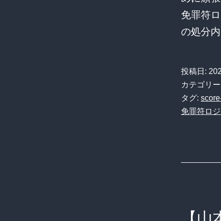
免罪符ロ
の処分内
投稿日:
20
カテゴリー
タグ:
score
免罪符ロジ
【山