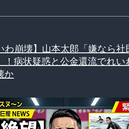
いわ崩壊】山本太郎「嫌なら社
」！病状疑惑と公金還流でれい
壊か