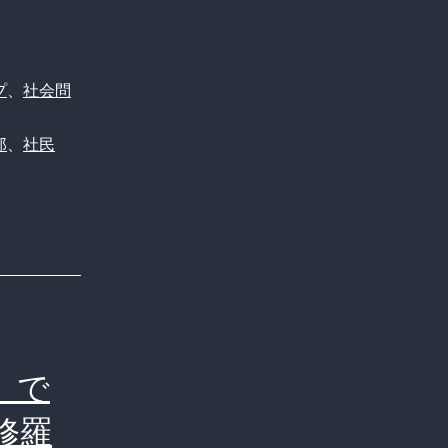
い
わ
崩
プ
、
社会問
壊】
郎
、
社民
山
本
太
郎
「嫌
な
ら
」で
社
修羅
民