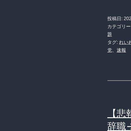
投稿日:
20
カテゴリー
題
タグ:
れい
党
、
速報
【悲
辞職