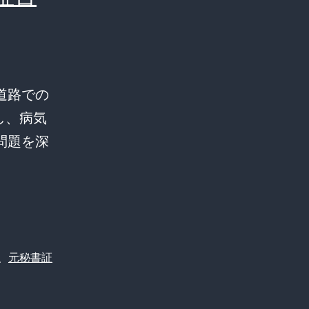
道路での
し、病気
問題を深
、
元秘書証