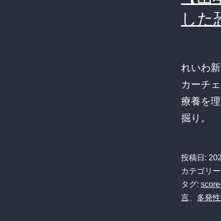
した
れいわ新
カーチェ
療養を理
掘り。
投稿日:
20
カテゴリー
タグ:
score
言
、
多発性