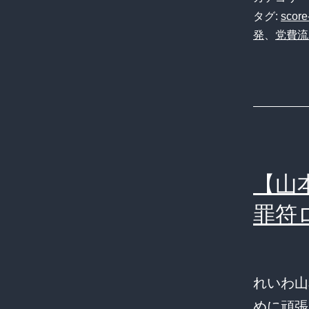
タグ:
score
発
、
党費流
【山
罪符
れいわ山
めに頑張