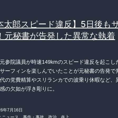
本太郎スピード違反】5日後も
！元秘書が告発した異常な執着
元参院議員が時速149kmのスピード違反を起こし
サーフィンを楽しんでいたことが元秘書の告発で
代の党費精算やスリランカでの波乗り休暇など、
感の欠如が浮き彫りに。
26年7月16日
:
ニュース
、
事件・事故
、
政治
、
炎上