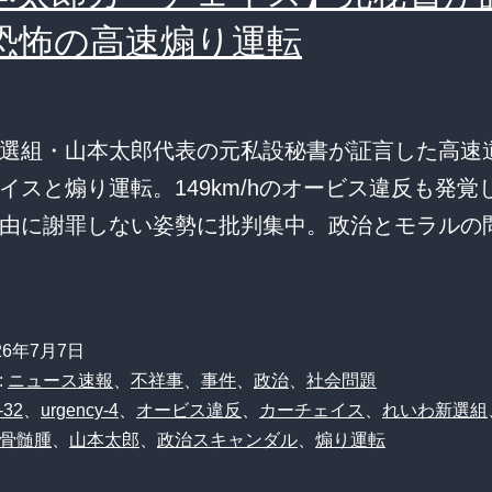
恐怖の高速煽り運転
選組・山本太郎代表の元私設秘書が証言した高速
イスと煽り運転。149km/hのオービス違反も発覚
由に謝罪しない姿勢に批判集中。政治とモラルの
26年7月7日
:
ニュース速報
、
不祥事
、
事件
、
政治
、
社会問題
-32
、
urgency-4
、
オービス違反
、
カーチェイス
、
れいわ新選組
骨髄腫
、
山本太郎
、
政治スキャンダル
、
煽り運転