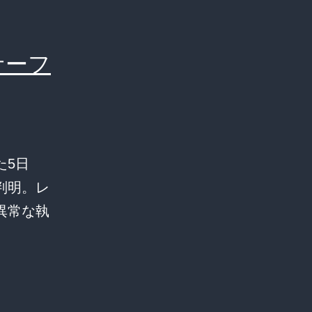
サーフ
た5日
判明。レ
異常な執