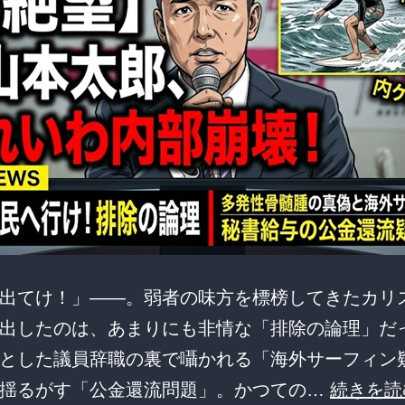
出てけ！」――。弱者の味方を標榜してきたカリ
出したのは、あまりにも非情な「排除の論理」だ
とした議員辞職の裏で囁かれる「海外サーフィン
を揺るがす「公金還流問題」。かつての…
続きを読