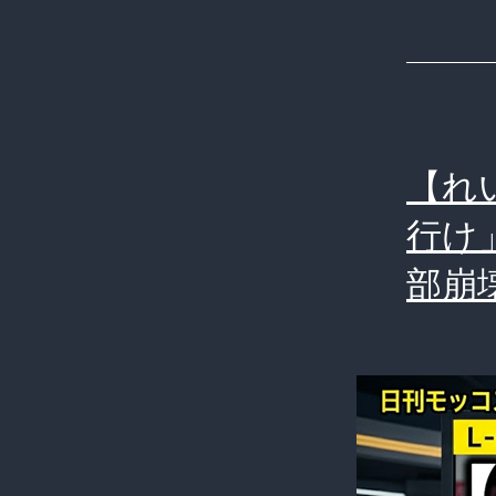
【れ
行け
部崩