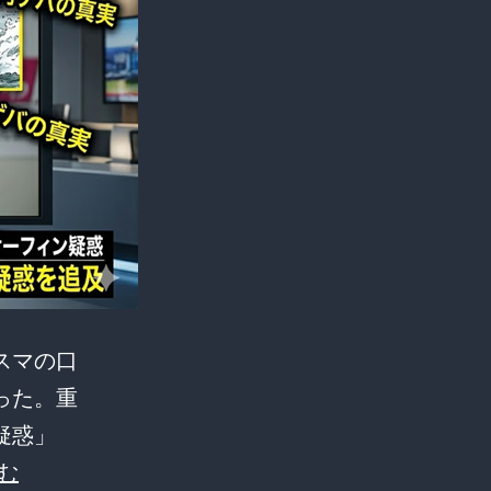
スマの口
った。重
疑惑」
【れ
む