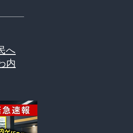
民へ
わ内