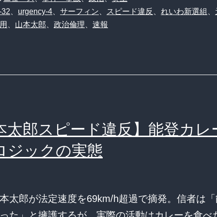
-32
、
urgency-4
、
サーフィン
、
スピード違反
、
れいわ新選組
、
用
、
山本太郎
、
政治倫理
、
速報
本太郎スピード違反】能登カレ
ロジックの実態
本太郎が法定速度を69km/h超過で摘発。信者は
った」と擁護するが、実際の活動はカレーを食べ