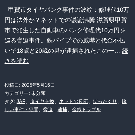
重
甲賀市タイヤパンク事件の波紋：修理代10万
体
円は法外か？ネットでの議論沸騰 滋賀県甲賀
か
市で発生した自動車のパンク修理代10万円を
巡る脅迫事件。鉄パイプでの威嚇と代金不払
いで18歳と20歳の男が逮捕されたこの一…
続
【タ
きを読む
イ
ヤ
投稿日:
2025年5月16日
パ
カテゴリー: 未分類
ン
タグ:
JAF
、
タイヤ交換
、
ネットの反応
、
ぼったくり
、
珍
しい事件・犯罪
、
脅迫
、
逮捕
、
金銭トラブル
ク
10
万