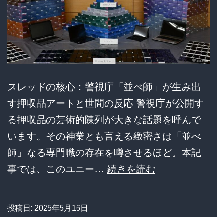
ア
カ
ン
て！」
→
スレッドの核心：警視庁「並べ師」が生み出
強
す押収品アートと世間の反応 警視庁が公開す
盗
る押収品の芸術的陳列が大きな話題を呼んで
逮
います。その神業とも言える緻密さは「並べ
捕
師」なる専門職の存在を噂させるほど。本記
で
【並
事では、このユニー…
続きを読む
大
べ
炎
師
上、
投稿日:
2025年5月16日