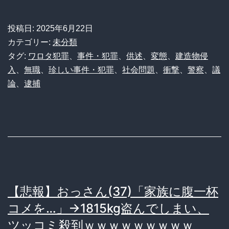
報】
「暑
投稿日:
2025年6月22日
か
カテゴリー:
未分類
っ
タグ:
ワロタ犯罪
、
事件・犯罪
、
供述
、
変態
、
建造物侵
入
、
無職
、
珍しい事件・犯罪
、
社会問題
、
衝撃
、
警察
、
議
た
論
、
逮捕
か
ら…」
ス
ク
ー
ル
【悲報】おっさん(37)「家族に腹一杯
水
コメを…」→1815kg盗んでしまい、
着
ツッコミ殺到ｗｗｗｗｗｗｗｗｗ