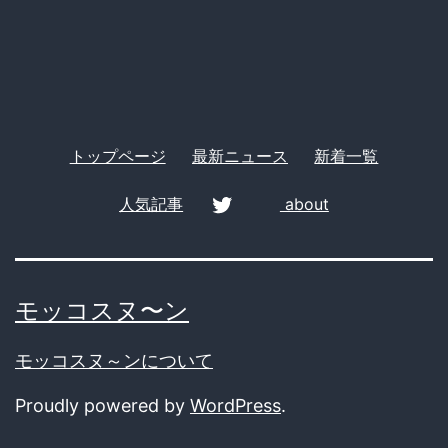
生
ー
を
い
じ
め…
トップページ
最新ニュース
新着一覧
そ
人気記事
about
の
能
twitter
力、
モッコスヌ〜ン
ガ
チ
モッコスヌ～ンについて
で
Proudly powered by
WordPress
.
ヤ