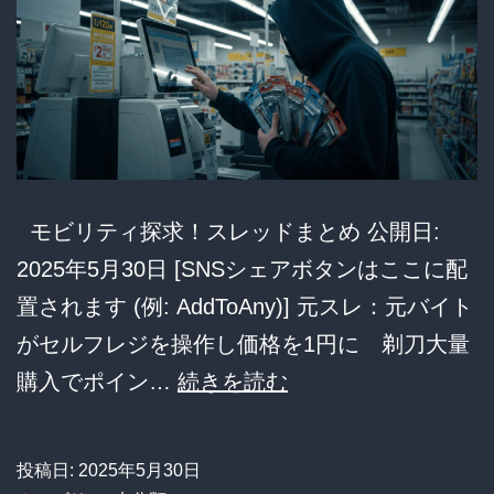
で
し
ま
い、
ツ
ッ
コ
モビリティ探求！スレッドまとめ 公開日:
ミ
2025年5月30日 [SNSシェアボタンはここに配
殺
置されます (例: AddToAny)] 元スレ：元バイト
到
がセルフレジを操作し価格を1円に 剃刀大量
ｗ
な
購入でポイン…
続きを読む
ｗ
ぜ
ｗ
バ
投稿日:
2025年5月30日
ｗ
レ