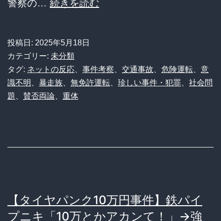
【衝
警察の…
続きを読む
夢
撃】
と、
警
ス
投稿日:
2025年5月18日
察
カテゴリー:
未分類
レ
追
タグ:
ネットの反応
、
事件考察
、
交通事故
、
危険運転
、
意
ッ
識不明
、
暴走族
、
無免許運転
、
珍しい事件・犯罪
、
社会問
跡
ド
題
、
賛否両論
、
重体
の
民
果
が
て
暴
に…
く
無
『シ
免
ス
【タイヤパンク10万円事件】鉄パイ
許
テ
プニキ「10万とかアカンて！」→強
バ