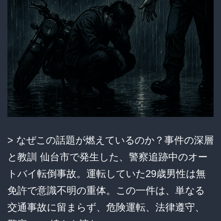
1
円
事
件
簿
～
21
万
> なぜこの話題が燃えているのか？事件の深層
ポ
と教訓 仙台市で発生した、警察追跡中のオー
イ
トバイ転倒事故。運転していた29歳男性は無
ン
免許で意識不明の重体。この一件は、単なる
ト
交通事故に留まらず、危険運転、法律遵守、
の