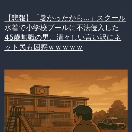
【悲報】「暑かったから…」スクール
水着で小学校プールに不法侵入した
45歳無職の男、清々しい言い訳にネ
ット民も困惑ｗｗｗｗｗ