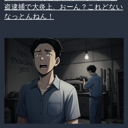
ム
盗逮捕で大炎上、おーん？これどない
イ
の
なっとんねん！
ク
穴』
転
と
倒、
『心
運
の
転
隙』
手
～
は
意
識
不
明
の