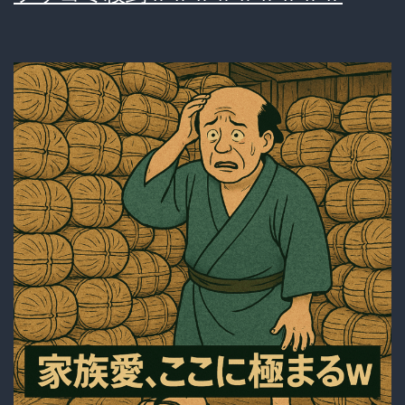
で
小
学
校
プ
ー
ル
に
不
法
侵
入
し
た