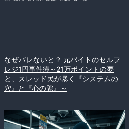
(37)
ネ
「家
ッ
族
ト
に
民
腹
も
一
困
なぜバレないと？ 元バイトのセルフ
杯
惑
レジ1円事件簿～21万ポイントの夢
コ
ｗ
と、スレッド民が暴く『システムの
メ
ｗ
穴』と『心の隙』～
を…」
ｗ
→1815kg
ｗ
盗
ｗ
ん