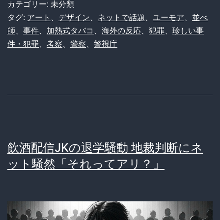
事
カテゴリー: 未分類
お
件
タグ:
アート
、
デザイン
、
ネットで話題
、
ユーモア
、
並べ
ー
師
、
事件
、
加熱式タバコ
、
海外の反応
、
犯罪
、
珍しい事
フ
ん？
件・犯罪
、
考察
、
警察
、
警視庁
ァ
こ
イ
れ
ル】
ど
警
な
視
い
庁
な
飲酒配信JKの退学騒動 地裁判断にネ
の
っ
ット騒然「それってアリ？」
並
と
べ
ん
師、
ね
ま