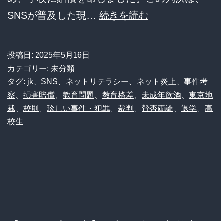
ア
飲
SNSが普及した現…
続きを読む
ー
酒
ト
配
投稿日:
2025年5月16日
が
信
カテゴリー:
未分類
話
JK
タグ:
jk
、
SNS
、
ネットリテラシー
、
ネット炎上
、
事件考
題
察
、
損害賠償
、
教育問題
、
教育格差
、
未成年飲酒
、
東京地
の
裁
、
校則
、
珍しい事件・犯罪
、
裁判
、
賛否両論
、
退学
、
高
沸
退
校生
騰、
学
こ
騒
れ
動
も
地
う
裁
半
判