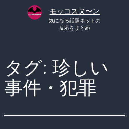
コ
モッコスヌ〜ン
ン
気になる話題ネットの
テ
反応をまとめ
ン
ツ
へ
タグ:
珍しい
ス
キ
事件・犯罪
ッ
プ