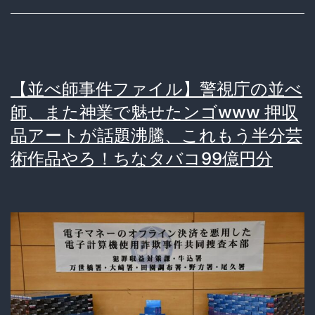
円
事
件】
【並べ師事件ファイル】警視庁の並べ
鉄
師、また神業で魅せたンゴwww 押収
パ
品アートが話題沸騰、これもう半分芸
イ
術作品やろ！ちなタバコ99億円分
プ
ニ
キ
「10
万
と
か