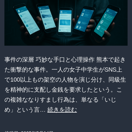
億
円
分
事件の深層 巧妙な手口と心理操作 熊本で起き
た衝撃的な事件。一人の女子中学生がSNS上
で100以上もの架空の人物を演じ分け、同級生
を精神的に支配し金銭を要求したという。こ
の複雑ななりすまし行為は、単なる「いじ
【百
め」という言…
続きを読む
貌
の