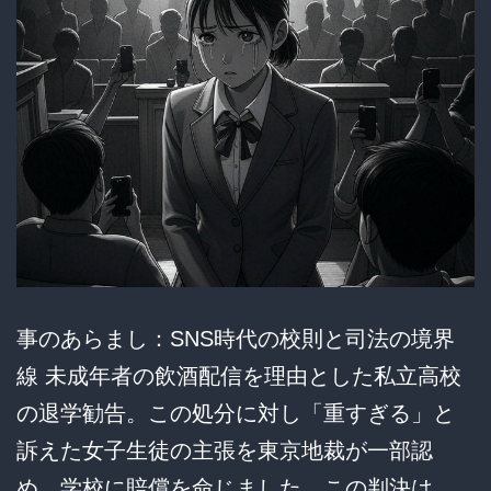
ん！
た
神
業
で
魅
せ
た
ン
ゴ
事のあらまし：SNS時代の校則と司法の境界
www
線 未成年者の飲酒配信を理由とした私立高校
押
の退学勧告。この処分に対し「重すぎる」と
収
訴えた女子生徒の主張を東京地裁が一部認
品
め、学校に賠償を命じました。この判決は、