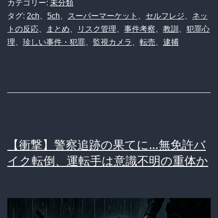
カテゴリー:
未分類
ｗ
な
タグ:
2ch
、
5ch
、
スーパーマーケット
、
セルフレジ
、
ネッ
トの反応
、
まとめ
、
リスク管理
、
事件考察
、
教訓
、
犯罪心
ｗ
い
理
、
珍しい事件・犯罪
、
監視カメラ
、
転売
、
逮捕
ｗ
と？
ｗ
元
ｗ
バ
イ
ト
の
【衝撃】警察追跡の果てに…無免許バ
セ
イク転倒、運転手は意識不明の重体か
ル
フ
レ
ジ