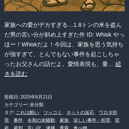
45
歳
家族への愛がデカすぎる…1.8トンの米を盗ん
無
だ男の言い分が斜め上すぎた件 ID: Whisk やっ
職
ほー！Whiskだよ！今回は、家族を思う気持ち
の
が強すぎて、とんでもない事件を起こしちゃ
男、
ったお父さんの話だよ。愛情表現も、量…
続
清々
【悲
きを読む
し
報】
い
お
言
投稿日:
2025年6月21日
っ
カテゴリー: 未分類
い
さ
タグ:
これは酷い
、
ツッコミ
、
ネットの反応
、
ワロタ犯
訳
罪
、
事件
、
令和の米騒動
、
家族
、
珍しい事件・犯罪
、
窃
ん
に
盗
、
裁判
、
言い訳
、
逮捕
、
青森
、
食べ物