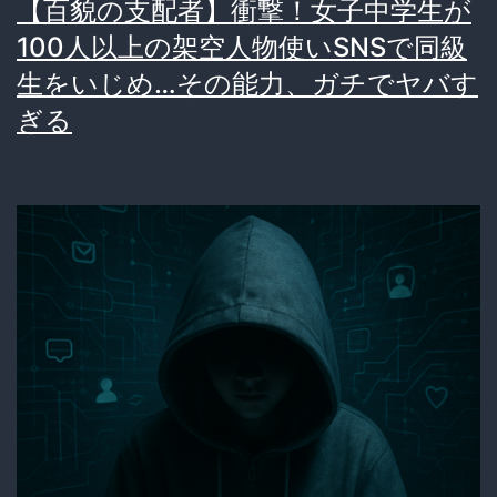
【百貌の支配者】衝撃！女子中学生が
分
断
100人以上の架空人物使いSNSで同級
芸
に
生をいじめ…その能力、ガチでヤバす
術
ネ
ぎる
作
ッ
品
ト
や
騒
ろ！
然
ち
「そ
な
れ
タ
っ
バ
て
コ
ア
99
リ？」