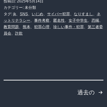
投稿日:
2025年5月14日
支
カテゴリー: 未分類
配
タグ:
jk
、
SNS
、
いじめ
、
サイバー犯罪
、
なりすまし
、
ネ
ットリテラシー
、
事件考察
、
匿名性
、
女子中学生
、
恐喝
、
者】
教育問題
、
熊本
、
犯罪心理
、
珍しい事件・犯罪
、
第三者委
衝
員会
、
詐欺
撃！
女
子
中
学
生
が
投
過去の
100
稿
人