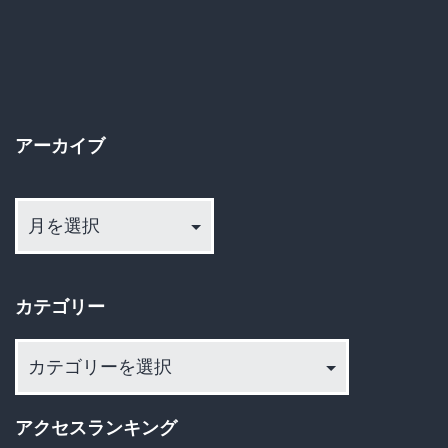
以
の
上
ペ
の
ー
架
アーカイブ
空
ジ
人
ア
送
ー
物
カ
り
使
イ
い
カテゴリー
ブ
SNS
カ
で
テ
同
ゴ
級
アクセスランキング
リ