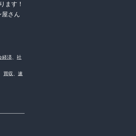
ります！
ン屋さん
会経済
、
社
、
買収
、
速