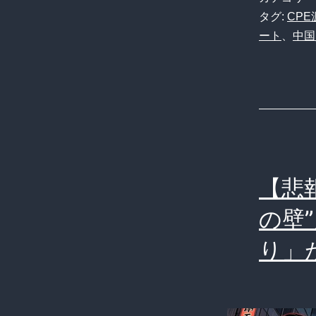
タグ:
CPE
ート
、
中国
【悲
の壁
り」