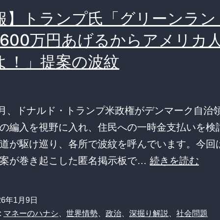
ュ！“1
報】トランプ氏「グリーンラン
円
1600万円あげるからアメリカ
の
壁”崩
よ！」提案の波紋
壊
と
大
年1月、ドナルド・トランプ米政権がデンマーク自治
手
の編入を視野に入れ、住民への一時金支払いを検
牛
道が駆け巡り、各所で波紋を呼んでいます。今回
丼
【悲
提案が巻き起こした匿名掲示板で…
続きを読む
チ
報】
ェ
ト
26年1月9日
ー
ラ
:
マネーのハナシ
、
世界情勢
、
政治
、
深掘り解説
、
社会問題