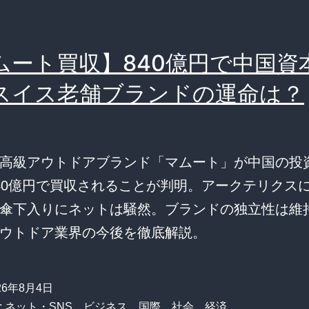
ムート買収】840億円で中国資
スイス老舗ブランドの運命は？
高級アウトドアブランド「マムート」が中国の投
40億円で買収されることが判明。アークテリクス
傘下入りにネットは騒然。ブランドの独立性は維
ウトドア業界の今後を徹底解説。
26年8月4日
:
ネット・SNS
、
ビジネス
、
国際
、
社会
、
経済