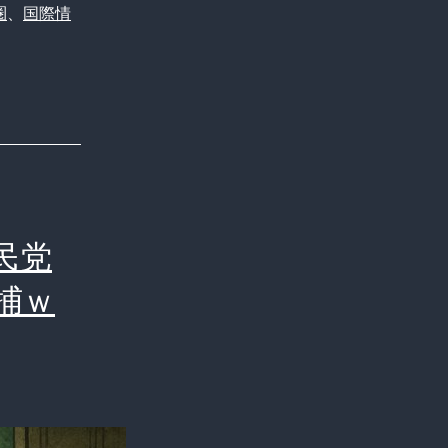
圏
、
国際情
民党
捕ｗ