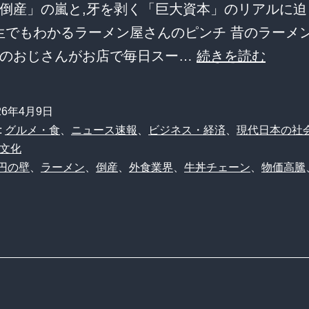
倒産」の嵐と,牙を剥く「巨大資本」のリアルに迫
生でもわかるラーメン屋さんのピンチ 昔のラーメ
【悲
人のおじさんがお店で毎日スー…
続きを読む
報】
ラ
26年4月9日
ー
:
グルメ・食
、
ニュース速報
、
ビジネス・経済
、
現代日本の社
メ
文化
0円の壁
、
ラーメン
、
倒産
、
外食業界
、
牛丼チェーン
、
物価高騰
ン
倒
産
ラ
ッ
シ