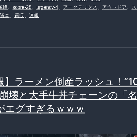
源峰
、
score-28
、
urgency-4
、
アークテリクス
、
アウトドア
、
ス
資本
、
買収
、
速報
報】ラーメン倒産ラッシュ！“10
”崩壊と大手牛丼チェーンの「
がエグすぎるｗｗｗ