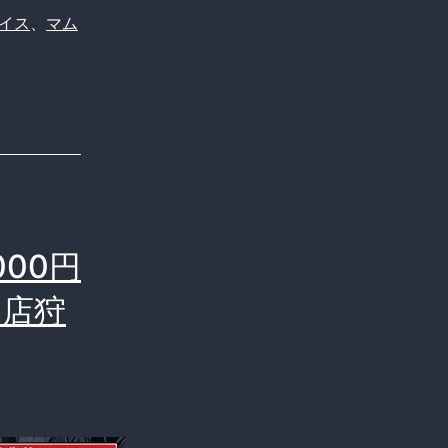
イス
、
マム
00円
名店狩