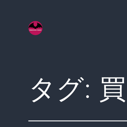
コ
ン
テ
ン
ツ
へ
ス
キ
タグ:
買
ッ
プ