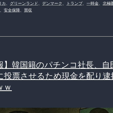
ン
ン
リカ
、
グリーンランド
、
デンマーク
、
トランプ
、
一時金
、
北極
の
、
安全保障
、
買収
プ
「名
氏
店
「グ
狩
リ
り」
ー
が
ン
エ
報】韓国籍のパチンコ社長、自
ラ
グ
ン
に投票させるため現金を配り逮
す
ド
ｗｗ
ぎ
住
る
民
ｗ
に
ｗ