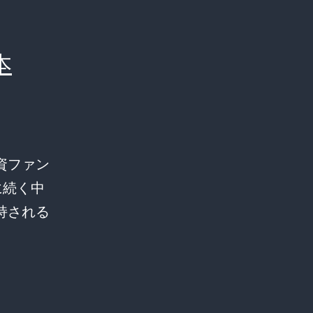
本
資ファン
に続く中
持される