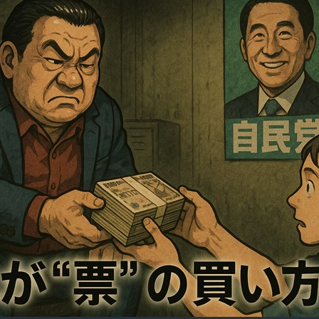
1600
ｗ
万
円
あ
げ
る
か
ら
ア
メ
リ
カ
人