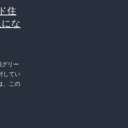
000
ド住
人にな
領グリー
討してい
は、この