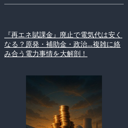
代
も
電
『再エネ賦課金』廃止で電気代は安く
気
なる？原発・補助金・政治…複雑に絡
代
み合う電力事情を大解剖！
も
高
す
ぎ
て
後
悔
す