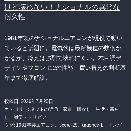
けど壊れない！ナショナルの異常な
耐久性
1981年製のナショナルエアコンが現役で動い
ていると話題に。電気代は最新機種の数倍か
かるが、冷えは強烈で壊れにくい。木目調デ
ザインやフロンR12の性能、買い替えの判断基
準まで徹底解説。
投稿日:
2026年7月20日
カテゴリー:
ネットの話題
、
家電
、
懐かし
、
生活・暮ら
し
、
雑学・トリビア
タグ:
1981年製エアコン
、
score-28
、
urgency-1
、
インバー