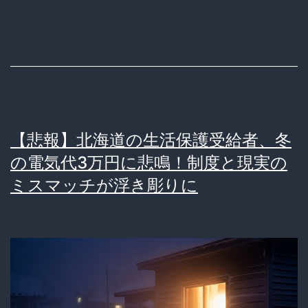
の
弊
害】
「便
利」
を
【悲報】北海道の生活保護受給者、冬
買
の電気代3万円に悲鳴！制度と現実の
っ
ミスマッチが浮き彫りに
た
つ
も
り
が