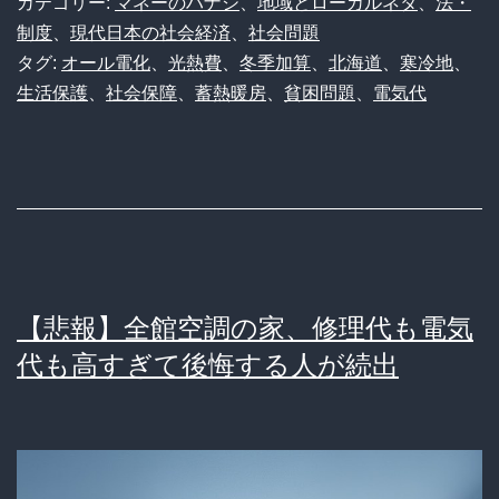
る
カテゴリー:
マネーのハナシ
、
地域とローカルネタ
、
法・
道
制度
、
現代日本の社会経済
、
社会問題
構
タグ:
オール電化
、
光熱費
、
冬季加算
、
北海道
、
寒冷地
、
の
造
生活保護
、
社会保障
、
蓄熱暖房
、
貧困問題
、
電気代
生
活
保
護
受
給
【悲報】全館空調の家、修理代も電気
者、
代も高すぎて後悔する人が続出
冬
の
電
気