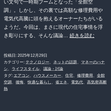
い文句で一時期ブームとなった「全館空
ミ
調」。しかし、その裏では高額な修理費用や
ス
電気代高騰に頭を抱えるオーナーたちがいる
マ
ようだ。今回は、まさに現代の住宅事情を浮
ッ
【悲
き彫りにする、そんな議論…
続きを読む
チ
報】
が
全
浮
投稿日:
2025年12月29日
館
カテゴリー:
テクノロジー
、
ネットの話題
、
マネーのハナ
き
空
シ
、
ライフスタイル
、
議論・討論
彫
タグ:
エアコン
、
ハウスメーカー
、
住宅
、
修理費用
、
全館
調
り
空調
、
後悔
、
快適な暮らし
、
省エネ
、
電気代
、
高気密高断
の
に
熱
家、
修
理