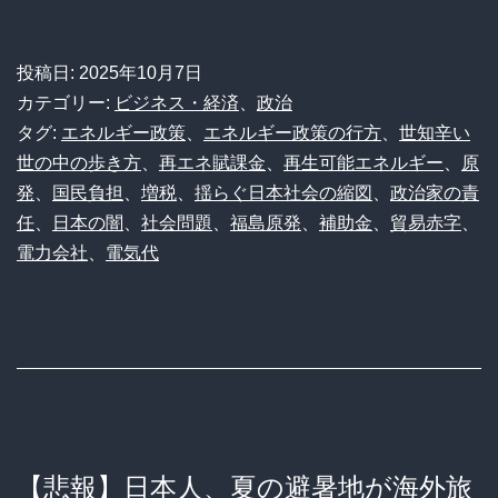
エ
ネ
投稿日:
2025年10月7日
賦
カテゴリー:
ビジネス・経済
、
政治
課
タグ:
エネルギー政策
、
エネルギー政策の行方
、
世知辛い
世の中の歩き方
、
再エネ賦課金
、
再生可能エネルギー
、
原
金』
発
、
国民負担
、
増税
、
揺らぐ日本社会の縮図
、
政治家の責
廃
任
、
日本の闇
、
社会問題
、
福島原発
、
補助金
、
貿易赤字
、
止
電力会社
、
電気代
で
電
気
代
は
安
【悲報】日本人、夏の避暑地が海外旅