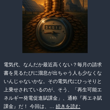
る
人
が
続
出
電気代、なんだか最近高くない？毎月の請求
書を見るたびに溜息が出ちゃう人も少なくな
いんじゃないかな。その電気代にひっそりと
上乗せされているのが、そう、「再生可能エ
ネルギー発電促進賦課金」、通称『再エネ賦
『再
課金』だ！ 今回は、…
続きを読む