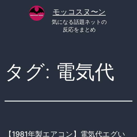
コ
モッコスヌ〜ン
ン
気になる話題ネットの
テ
反応をまとめ
ン
ツ
へ
タグ:
電気代
ス
キ
ッ
プ
【1981年製エアコン】電気代エグい