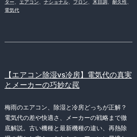
ター
、
エアコン
、
ナショナル
、
フロン
、
木目調
、
耐久性
、
電気代
【エアコン除湿vs冷房】電気代の真実
とメーカーの巧妙な罠
梅雨のエアコン、除湿と冷房どっちが正解？
電気代の差や快適さ、メーカーの戦略まで徹
底解説。古い機種と最新機種の違い、再熱除