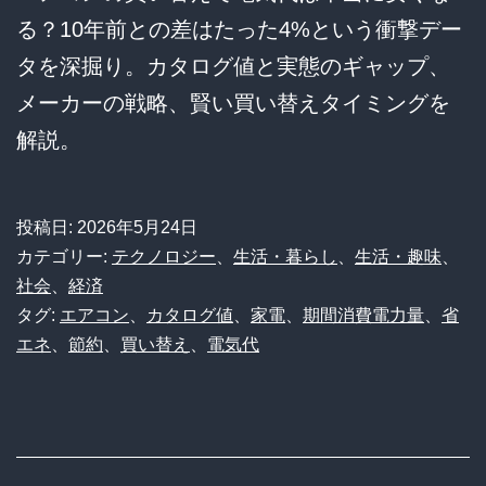
る？10年前との差はたった4%という衝撃デー
タを深掘り。カタログ値と実態のギャップ、
メーカーの戦略、賢い買い替えタイミングを
解説。
投稿日:
2026年5月24日
カテゴリー:
テクノロジー
、
生活・暮らし
、
生活・趣味
、
社会
、
経済
タグ:
エアコン
、
カタログ値
、
家電
、
期間消費電力量
、
省
エネ
、
節約
、
買い替え
、
電気代