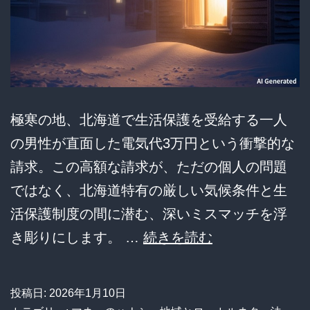
「清
掃
ノ
ル
マ」
極寒の地、北海道で生活保護を受給する一人
と
の男性が直面した電気代3万円という衝撃的な
い
請求。この高額な請求が、ただの個人の問題
う
ではなく、北海道特有の厳しい気候条件と生
負
活保護制度の間に潜む、深いミスマッチを浮
債
【悲
き彫りにします。 …
続きを読む
を
報】
抱
北
え
投稿日:
2026年1月10日
海