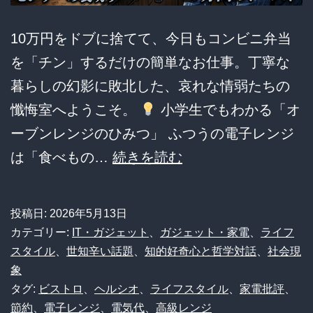
10万円をドブに捨てて、今日もコンビニ弁当
を「チン」するだけの簡単なお仕事。丁寧な
暮らしの幻影に敗北した、哀れな情弱たちの
懺悔室へようこそ。
小学生でもわかる「オ
ーブンレンジのひみつ」 ふつうの電子レンジ
は「食べもの…
続きを読む
【多
機
投稿日:
2026年5月13日
能
カテゴリー:
IT・ガジェット
、
ガジェット・家電
、
ライフ
レ
スタイル
、
世知辛い話題
、
知的好奇心と哲学対話
、
社会現
象
ン
タグ:
ビストロ
、
ヘルシオ
、
ライフスタイル
、
家電批評
、
ジ
節約
、
電子レンジ
、
電気代
、
高級レンジ