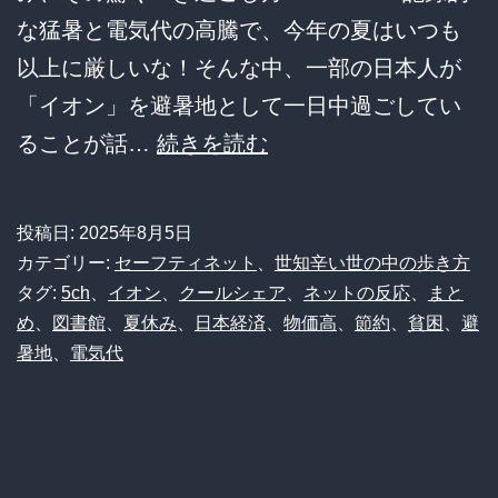
絡
な猛暑と電気代の高騰で、今年の夏はいつも
み
以上に厳しいな！そんな中、一部の日本人が
合
「イオン」を避暑地として一日中過ごしてい
う
【悲
ることが話…
続きを読む
電
報】
力
日
事
投稿日:
2025年8月5日
本
カテゴリー:
セーフティネット
、
世知辛い世の中の歩き方
情
人、
タグ:
5ch
、
イオン
、
クールシェア
、
ネットの反応
、
まと
を
め
、
図書館
、
夏休み
、
日本経済
、
物価高
、
節約
、
貧困
、
避
夏
大
暑地
、
電気代
の
解
避
剖！
暑
地