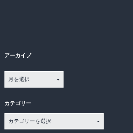
が
海
外
旅
行
アーカイブ
か
ら
ア
『イ
ー
オ
カ
イ
ン』
カテゴリー
ブ
に
カ
格
テ
下