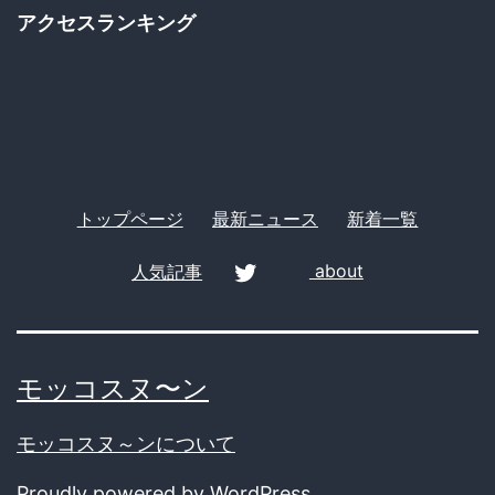
ゴ
げ
アクセスランキング
リ
か…
ー
「9
時
間
キ
トップページ
最新ニュース
新着一覧
ャ
人気記事
about
ン
プ」
twitter
「水
モッコスヌ〜ン
筒
持
モッコスヌ～ンについて
参」
Proudly powered by
WordPress
.