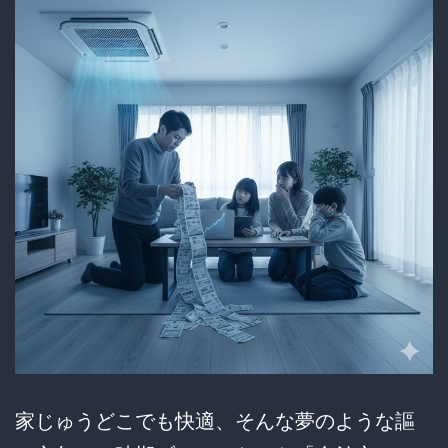
代
3
万
円
に
悲
鳴！
制
度
と
現
実
家じゅうどこでも快適、そんな夢のような謳
の