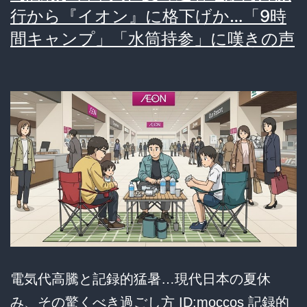
く
行から『イオン』に格下げか…「9時
な
間キャンプ」「水筒持参」に嘆きの声
る？
原
発・
補
助
金・
政
治…
複
雑
電気代高騰と記録的猛暑…現代日本の夏休
に
み、その驚くべき過ごし方 ID:moccos 記録的