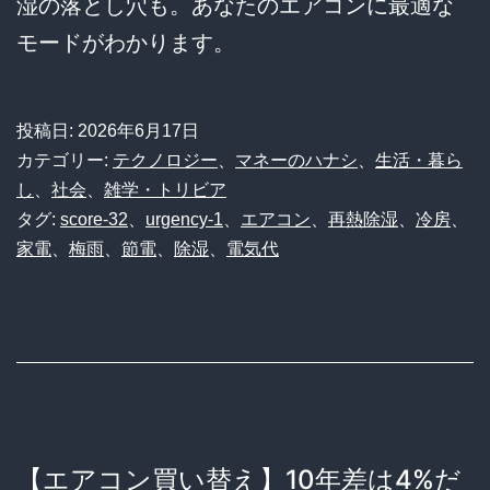
湿の落とし穴も。あなたのエアコンに最適な
モードがわかります。
投稿日:
2026年6月17日
カテゴリー:
テクノロジー
、
マネーのハナシ
、
生活・暮ら
し
、
社会
、
雑学・トリビア
タグ:
score-32
、
urgency-1
、
エアコン
、
再熱除湿
、
冷房
、
家電
、
梅雨
、
節電
、
除湿
、
電気代
【エアコン買い替え】10年差は4%だ