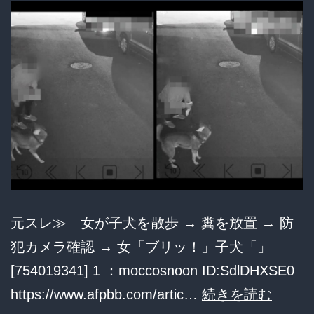
火
に
か
け
煙
が
中
に
は
元スレ≫ 女が子犬を散歩 → 糞を放置 → 防
黒
犯カメラ確認 → 女「ブリッ！」子犬「」
焦
[754019341] 1 ：moccosnoon ID:SdlDHXSE0
げ
女
https://www.afpbb.com/artic…
続きを読む
の