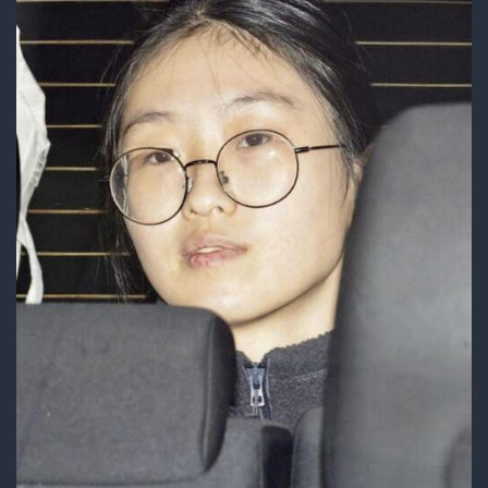
さ
ん、
国
際
手
配
さ
れ
る
事
態
に！
フ