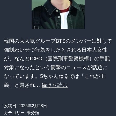
モ
ノ
を
履
い
韓国の大人気グループBTSのメンバーに対して
て
強制わいせつ行為をしたとされる日本人女性
し
が、なんとICPO（国際刑事警察機構）の手配
ま
対象になったという衝撃のニュースが話題に
う
なっています。5ちゃんねるでは「これが正
ｗ
【驚
義」と題され…
続きを読む
ｗ
愕】
ｗ
BTS
投稿日:
2025年2月28日
ｗ
に
カテゴリー: 未分類