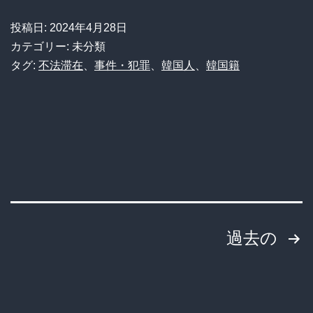
に
投稿日:
2024年4月28日
25
カテゴリー: 未分類
年
タグ:
不法滞在
、
事件・犯罪
、
韓国人
、
韓国籍
不
法
滞
在
の
疑
投
い
過去の
女
稿
を
の
逮