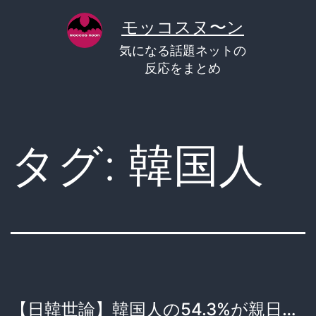
コ
モッコスヌ〜ン
ン
気になる話題ネットの
テ
反応をまとめ
ン
ツ
へ
タグ:
韓国人
ス
キ
ッ
プ
【日韓世論】韓国人の54.3%が親日…