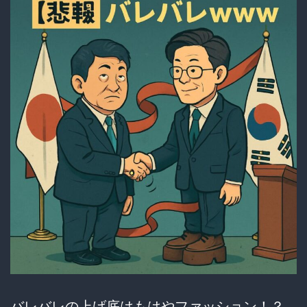
よ
り
良
い」
の
声
続
出？
バレバレの上げ底はもはやファッション！？