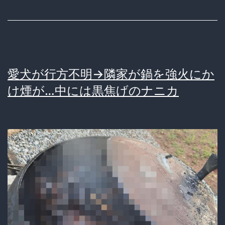
も
ハ
ン
マ
愛犬が行方不明→隣家が鍋を強火にか
ー
け煙が…中には黒焦げのナニカ
韓
国
人
女
子
学
生
事