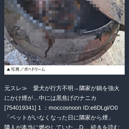
件
を
報
道
実
名
で
モ
ザ
元スレ≫ 愛犬が行方不明→隣家が鍋を強火
イ
にかけ煙が…中には黒焦げのナニカ
ク
[754019341] 1 ：moccosnoon ID:e6DLgi/O0
な
「ペットがいなくなった日に隣家から煙」
し、
愛
隣人が本当に燃やしていた…D…
続きを読む
イ