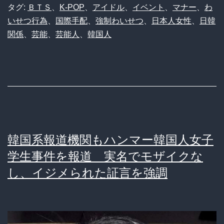
ｗ
強
タグ:
ＢＴＳ
、
K-POP
、
アイドル
、
イベント
、
マナー
、
わ
いせつ行為
、
国際手配
、
強制わいせつ
、
日本人女性
、
日韓
ｗ
制
関係
、
芸能
、
芸能人
、
韓国人
ｗ
わ
い
せ
つ
し
た
韓国系報道機関もハンマー韓国人女子
日
学生事件を報道 実名でモザイクな
本
し、イジメられた証言を強調
人
お
ば