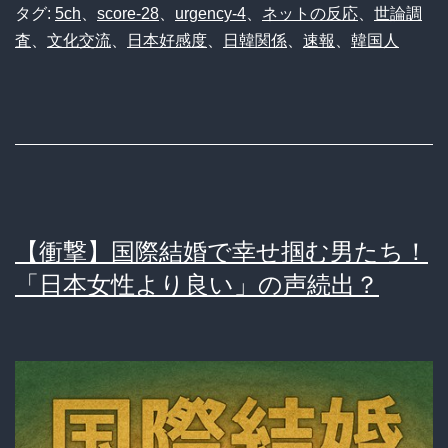
タグ:
5ch
、
score-28
、
urgency-4
、
ネットの反応
、
世論調
査
、
文化交流
、
日本好感度
、
日韓関係
、
速報
、
韓国人
【衝撃】国際結婚で幸せ掴む男たち！
「日本女性より良い」の声続出？