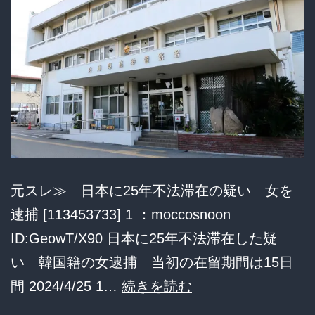
カ
メ
ラ
確
認
→
女
「ブ
元スレ≫ 日本に25年不法滞在の疑い 女を
リ
逮捕 [113453733] 1 ：moccosnoon
ッ！」
ID:GeowT/X90 日本に25年不法滞在した疑
子
い 韓国籍の女逮捕 当初の在留期間は15日
日
犬
間 2024/4/25 1…
続きを読む
本
「」