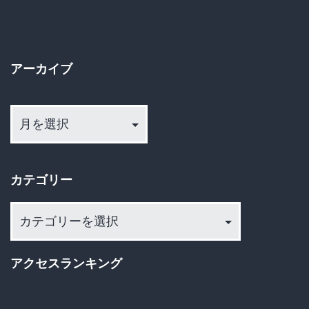
捕
ペ
ー
アーカイブ
ジ
ア
送
ー
カ
り
イ
カテゴリー
ブ
カ
テ
ゴ
アクセスランキング
リ
ー