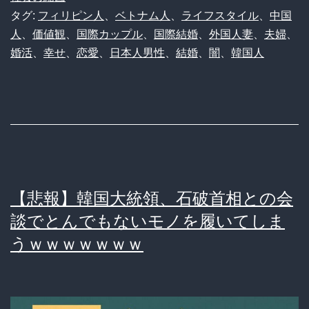
タグ:
フィリピン人
、
ベトナム人
、
ライフスタイル
、
中国
婚
人
、
価値観
、
国際カップル
、
国際結婚
、
外国人妻
、
夫婦
、
で
婚活
、
幸せ
、
恋愛
、
日本人男性
、
結婚
、
闇
、
韓国人
幸
せ
掴
む
男
た
【悲報】韓国大統領、石破首相との会
ち！
談でとんでもないモノを履いてしま
「日
うｗｗｗｗｗｗｗ
本
女
性