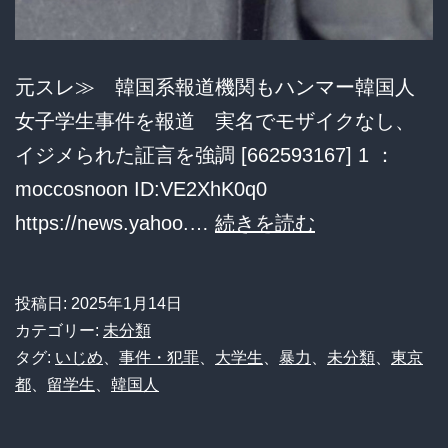
ァ
ン
大
元スレ≫ 韓国系報道機関もハンマー韓国人
荒
女子学生事件を報道 実名でモザイクなし、
れ
イジメられた証言を強調 [662593167] 1 ：
で
moccosnoon ID:VE2XhK0q0
議
韓
https://news.yahoo.…
続きを読む
論
国
紛
系
投稿日:
2025年1月14日
糾
報
カテゴリー:
未分類
中
道
タグ:
いじめ
、
事件・犯罪
、
大学生
、
暴力
、
未分類
、
東京
都
、
留学生
、
韓国人
機
関