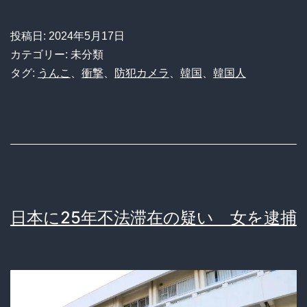
が
ナ
子
ニ
投稿日:
2024年5月17日
犬
カテゴリー: 未分類
カ
を
タグ:
うんこ
、
衝撃
、
防犯カメラ
、
韓国
、
韓国人
散
歩
→
糞
を
放
日本に25年不法滞在の疑い 女を逮捕
置
→
防
犯