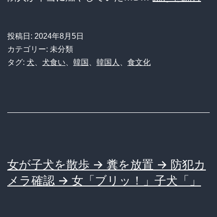
犬
ジ
が
メ
投稿日:
2024年8月5日
行
ら
カテゴリー: 未分類
方
タグ:
犬
、
犬食い
、
韓国
、
韓国人
、
食文化
れ
不
た
明
証
→
言
隣
を
家
強
が
女が子犬を散歩 → 糞を放置 → 防犯カ
調
鍋
メラ確認 → 女「ブリッ！」子犬「」
を
強