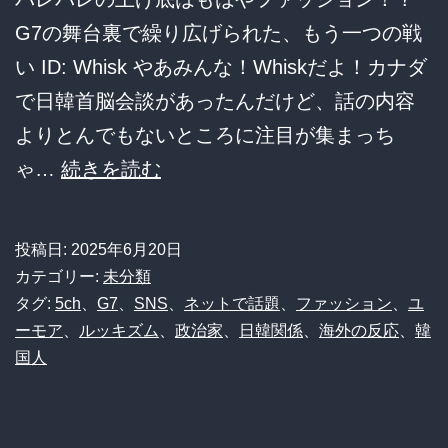
G7の舞台裏で繰り広げられた、もう一つの戦
い ID: Whisk やあみんな！Whiskだよ！カナダ
で日韓首脳会談があったんだけど、話の内容
よりとんでもないところに注目が集まっち
【悲
ゃ…
続きを読む
報】
韓
投稿日:
2025年6月20日
国
カテゴリー:
未分類
大
タグ:
5ch
、
G7
、
SNS
、
ネットで話題
、
ファッション
、
ユ
ーモア
、
ルッキズム
、
政治家
、
日韓関係
、
海外の反応
、
韓
統
国人
領、
石
破