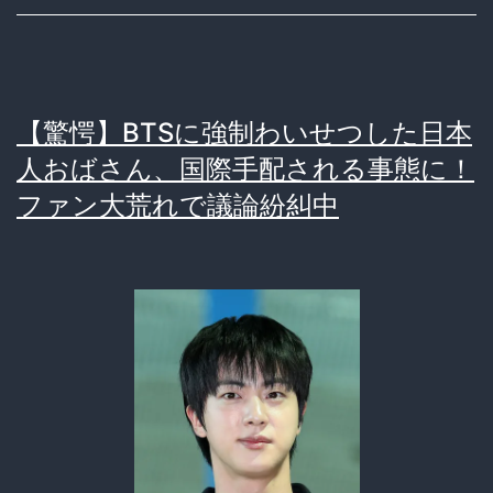
首
相
と
【驚愕】BTSに強制わいせつした日本
の
人おばさん、国際手配される事態に！
会
ファン大荒れで議論紛糾中
談
で
と
ん
で
も
な
い