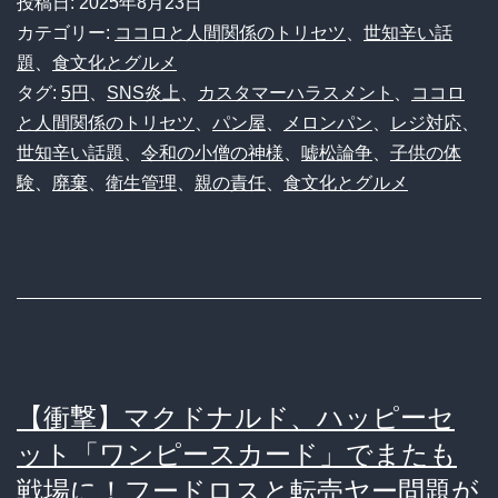
投稿日:
2025年8月23日
っ
カテゴリー:
ココロと人間関係のトリセツ
、
世知辛い話
た
題
、
食文化とグルメ
タグ:
5円
、
SNS炎上
、
カスタマーハラスメント
、
ココロ
5
と人間関係のトリセツ
、
パン屋
、
メロンパン
、
レジ対応
、
円」
世知辛い話題
、
令和の小僧の神様
、
嘘松論争
、
子供の体
で
験
、
廃棄
、
衛生管理
、
親の責任
、
食文化とグルメ
メ
ロ
ン
パ
ン
が
【衝撃】マクドナルド、ハッピーセ
ゴ
ット「ワンピースカード」でまたも
ミ
戦場に！フードロスと転売ヤー問題が