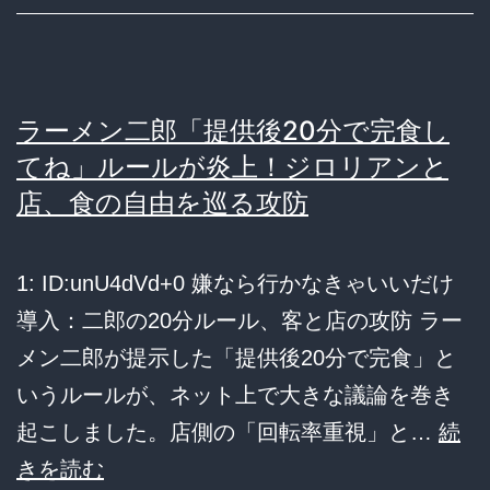
80
ｗ
円
ｗ
値
ｗ
下
ラーメン二郎「提供後20分で完食し
げ
てね」ルールが炎上！ジロリアンと
に
店、食の自由を巡る攻防
「企
業
1: ID:unU4dVd+0 嫌なら行かなきゃいいだけ
努
導入：二郎の20分ルール、客と店の攻防 ラー
力
メン二郎が提示した「提供後20分で完食」と
か、
いうルールが、ネット上で大きな議論を巻き
そ
起こしました。店側の「回転率重視」と…
続
れ
ラ
きを読む
と