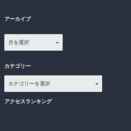
し
る
て
と
アーカイブ
ね」
話
ル
ア
題
ー
ー
に
カ
ル
イ
が
カテゴリー
ブ
炎
カ
上！
テ
ジ
ゴ
アクセスランキング
ロ
リ
リ
ー
ア