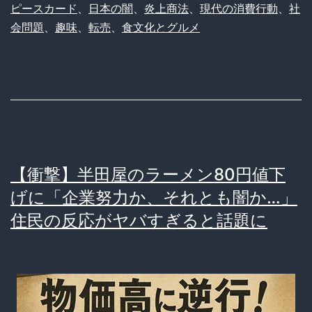
ピースカード
、
日本の闇
、
炎上商法
、
現代の消費行動
、
社
ル
会問題
、
趣味
、
転売
、
食文化とグルメ
ド、
ハ
ッ
ピ
ー
セ
【衝撃】半田屋のラーメン80円値下
ッ
げに「企業努力か、それとも闇か…」
ト
住民の反応がヤバすぎると話題に
「ワ
ン
ピ
ー