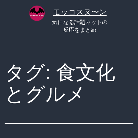
コ
モッコスヌ〜ン
ン
気になる話題ネットの
テ
反応をまとめ
ン
ツ
へ
タグ:
食文化
ス
キ
とグルメ
ッ
プ