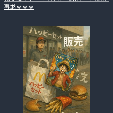
箱
再燃ｗｗｗ
へ…
子
供
の
涙
に
隠
さ
れ
た”別
の
真