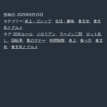
ー
も
メ
投稿日:
2025年8月15日
闇
ン
カテゴリー:
炎上・ゴシップ
、
生活・趣味
、
食文化
、
食文
か…
二
化とグルメ
住
タグ:
20分ルール
、
ジロリアン
、
ラーメン二郎
、
ロット乱
郎
民
し
、
回転率
、
客のマナー
、
時間制限
、
炎上
、
食べ方
、
食文
「提
化
、
食文化とグルメ
の
供
反
後
応
20
が
分
ヤ
で
バ
完
す
食
ぎ