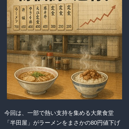
ス
カ
ー
ド」
で
ま
た
も
戦
場
に！
今回は、一部で熱い支持を集める大衆食堂
フ
「半田屋」がラーメンをまさかの80円値下げ
ー