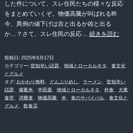
した件について、スレ住民たちの様々な反応
ド
をまとめていくぞ。物価高騰が叫ばれる昨
ロ
今、異例の値下げは吉と出るか凶と出る
ス
【衝
か…？さて、スレ住民の反応…
続きを読む
と
撃】
転
半
売
投稿日:
2025年8月17日
田
ヤ
カテゴリー:
世知辛い話題
、
地域とローカルネタ
、
食文化
屋
とグルメ
ー
タグ:
おかわり無料
、
どんぶりめし
、
ラーメン
、
世知辛い
の
問
話題
、
備蓄米
、
半田屋
、
地域とローカルネタ
、
外食
、
大衆
ラ
題
食堂
、
消費者
、
物価高騰
、
米
、
食のサバイバル
、
食文化と
ー
が
グルメ
、
飲食店
メ
再
ン
燃