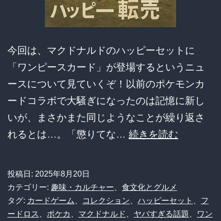
実”と
は？
今回は、マクドナルドのハッピーセットに
「ワンピースカード」が登場するというニュ
ースについて見ていくぞ！以前のポケモンカ
ードコラボで大騒ぎになったのは記憶に新し
いが、まさかまた同じようなことが繰り返さ
【衝
れるとは…。「懲りてな…
続きを読む
撃】
マ
投稿日:
2025年8月20日
ク
カテゴリー:
趣味・カルチャー
、
食文化とグルメ
ド
タグ:
カードゲーム
、
コレクション
、
ハッピーセット
、
フ
ードロス
、
ポケカ
、
マクドナルド
、
ヤバすぎる話題
、
ワン
ナ