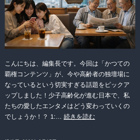
と
依
存
が
招
く
こんにちは、編集長です。今回は「かつての
一
覇権コンテンツ」が、今や高齢者の独壇場に
家
なっているという切実すぎる話題をピックア
崩
ップしました！少子高齢化が進む日本で、私
壊
たちの愛したエンタメはどう変わっていくの
の
若
でしょうか！？ 1:…
続きを読む
序
者
曲
は