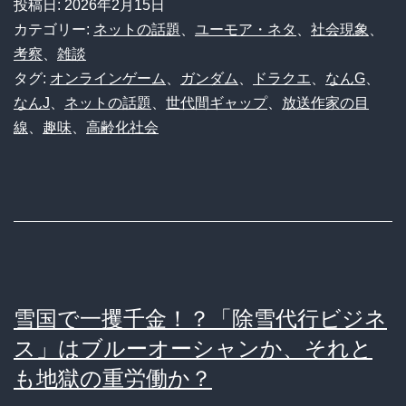
投稿日:
2026年2月15日
も
カテゴリー:
ネットの話題
、
ユーモア・ネタ
、
社会現象
、
う
考察
、
雑談
タグ:
オンラインゲーム
、
ガンダム
、
ドラクエ
、
なんG
、
知
なんJ
、
ネットの話題
、
世代間ギャップ
、
放送作家の目
ら
線
、
趣味
、
高齢化社会
な
い！？
ド
ラ
ク
エ・
雪国で一攫千金！？「除雪代行ビジネ
ガ
ス」はブルーオーシャンか、それと
ン
も地獄の重労働か？
ダ