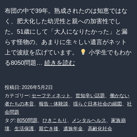
布団の中で39年。熟成されたのは知恵ではな
く、肥大化した幼児性と親への加害性でし
た。51歳にして「大人になりたかった」と漏
らす怪物の、あまりに生々しい遺言がネット
上で波紋を広げています。
小学生でもわか
【共
る8050問題…
続きを読む
倒
れ
投稿日:
2026年5月2日
の
カテゴリー:
セーフティネット
、
世知辛い話題
、
働かない
構
者たちの本音
、
報告・体験談
、
揺らぐ日本社会の縮図
、
社
会問題
造】
タグ:
8050問題
、
ひきこもり
、
メンタルヘルス
、
家族崩
51
壊
、
生活保護
、
親亡き後
、
遺族年金
、
高齢化社会
歳