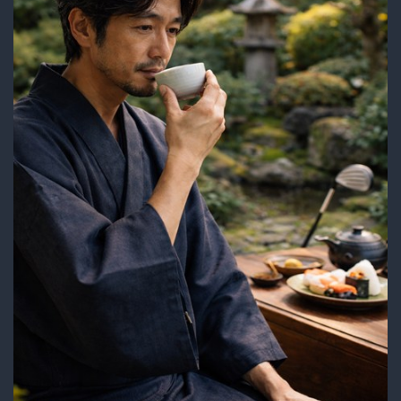
シ
ャ
ン
か、
そ
れ
と
も
地
獄
の
重
労