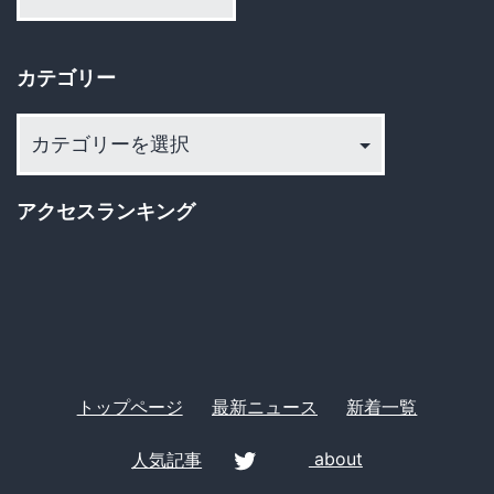
カ
り
イ
カテゴリー
ブ
カ
テ
ゴ
アクセスランキング
リ
ー
トップページ
最新ニュース
新着一覧
人気記事
about