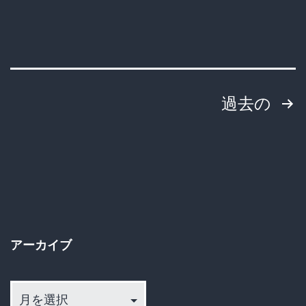
〇、
そ
の
理
投
過去の
由
稿
が
深
の
す
ペ
ぎ
ー
た
アーカイブ
ジ
ア
送
ー