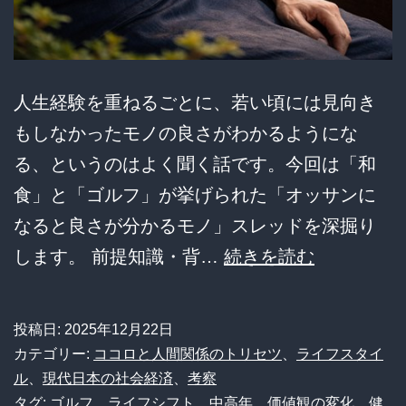
働
か？
人生経験を重ねるごとに、若い頃には見向き
もしなかったモノの良さがわかるようにな
る、というのはよく聞く話です。今回は「和
食」と「ゴルフ」が挙げられた「オッサンに
なると良さが分かるモノ」スレッドを深掘り
【議
します。 前提知識・背…
続きを読む
論】
「和
投稿日:
2025年12月22日
食」
カテゴリー:
ココロと人間関係のトリセツ
、
ライフスタイ
「ゴ
ル
、
現代日本の社会経済
、
考察
タグ:
ゴルフ
、
ライフシフト
、
中高年
、
価値観の変化
、
健