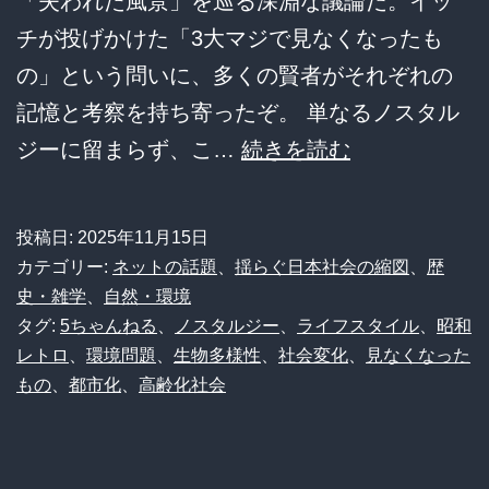
「失われた風景」を巡る深淵な議論だ。イッ
高
チが投げかけた「3大マジで見なくなったも
齢
の」という問いに、多くの賢者がそれぞれの
者
記憶と考察を持ち寄ったぞ。 単なるノスタル
事
【衝
ジーに留まらず、こ…
続きを読む
件
撃】
最
投稿日:
2025年11月15日
近
カテゴリー:
ネットの話題
、
揺らぐ日本社会の縮図
、
歴
見
史・雑学
、
自然・環境
タグ:
5ちゃんねる
、
ノスタルジー
、
ライフスタイル
、
昭和
か
レトロ
、
環境問題
、
生物多様性
、
社会変化
、
見なくなった
け
もの
、
都市化
、
高齢化社会
な
い
〇