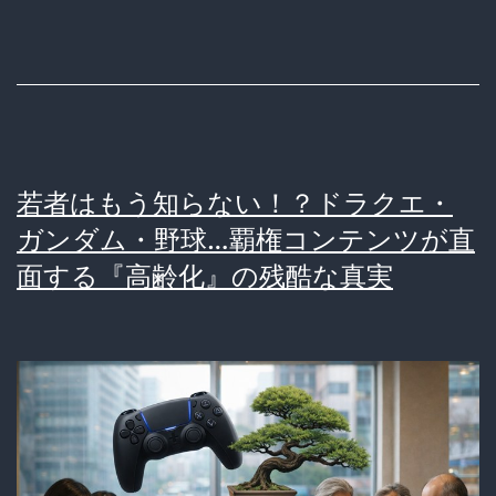
児
を
醸
成
し
若者はもう知らない！？ドラクエ・
た
ガンダム・野球…覇権コンテンツが直
「聖
面する『高齢化』の残酷な真実
母」
の
限
界。
暴
力