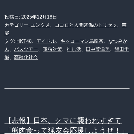
笑
底
必
投稿日:
2025年12月18日
解
至】
カテゴリー:
エンタメ
、
ココロと人間関係のトリセツ
、
芸
剖！
元
能
タグ:
HKT48
、
アイドル
、
キッコーマン烏龍茶
、
なつみか
HKT48
ん
、
バスツアー
、
孤独対策
、
推し活
、
田中菜津美
、
飯田圭
田
織
、
高齢化社会
中
菜
津
美
の
バ
【悲報】日本、クマに襲われすぎて
ス
「熊肉食って猟友会応援しようぜ！」