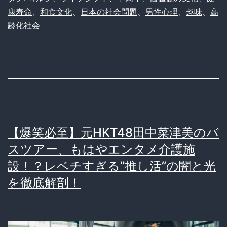
ル
康寿命
、
和食文化
、
日本の社会問題
、
男性心理
、
趣味
、
高
フ」
齢化社会
に
続
く
３
つ
目
【爆笑必至】元HKT48田中菜津美のバ
は？
スツアー、もはやエンタメ介護施
オ
設！？レベチすぎる”推し活”の闇と光
ッ
を徹底解剖！
サ
ン
に