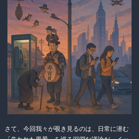
www
ト
ー
カ
ー
再
逮
捕！
ネ
ッ
ト
騒
然
さて、今回我々が覗き見るのは、日常に潜む
の