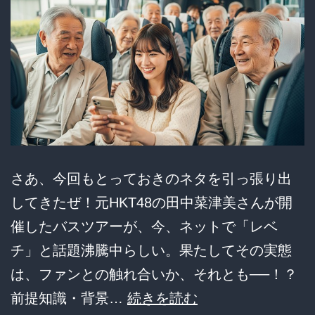
な
る
と
良
さ
が
分
さあ、今回もとっておきのネタを引っ張り出
か
してきたぜ！元HKT48の田中菜津美さんが開
る
催したバスツアーが、今、ネットで「レベ
モ
チ」と話題沸騰中らしい。果たしてその実態
ノ
は、ファンとの触れ合いか、それとも──！？
を
【爆
前提知識・背景…
続きを読む
徹