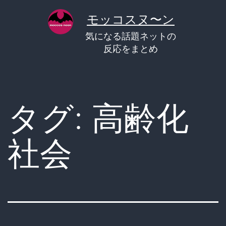
コ
モッコスヌ〜ン
ン
気になる話題ネットの
テ
反応をまとめ
ン
ツ
へ
タグ:
高齢化
ス
キ
社会
ッ
プ