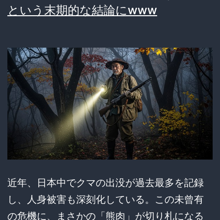
ツ
という末期的な結論にwww
ア
ー、
も
は
や
エ
ン
タ
メ
介
近年、日本中でクマの出没が過去最多を記録
護
し、人身被害も深刻化している。この未曾有
施
の危機に、まさかの「熊肉」が切り札になる
設！？