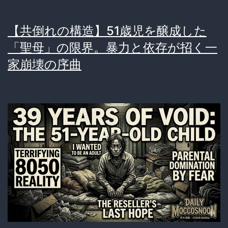
【共倒れの構造】51歳児を醸成した
「聖母」の限界。暴力と依存が招く一
家崩壊の序曲