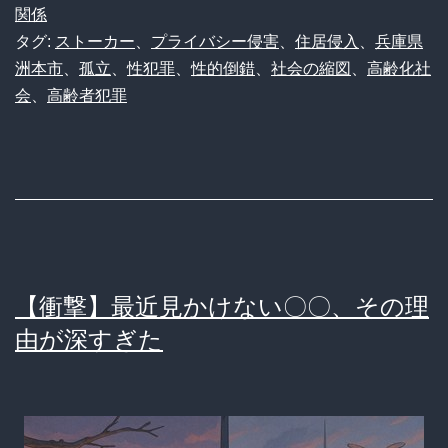
よ
男
関係
タグ:
ストーカー
、
プライバシー侵害
、
住居侵入
、
兵庫県
う
「下
洲本市
、
孤立
、
性犯罪
、
性的倒錯
、
社会の縮図
、
高齢化社
ぜ！」
の
会
、
高齢者犯罪
と
毛
い
が
う
欲
末
し
期
い」
的
メ
【衝撃】最近見かけない〇〇、その理
な
モ
由が深すぎた
結
残
論
し
に
ス