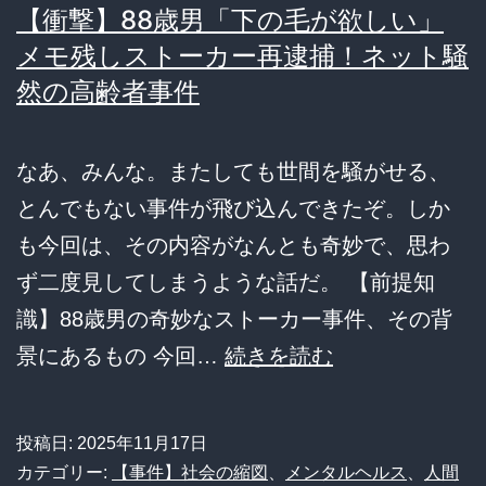
【衝撃】88歳男「下の毛が欲しい」
ぎ
底
メモ残しストーカー再逮捕！ネット騒
て
解
然の高齢者事件
「熊
剖！
肉
食
なあ、みんな。またしても世間を騒がせる、
っ
とんでもない事件が飛び込んできたぞ。しか
て
も今回は、その内容がなんとも奇妙で、思わ
猟
ず二度見してしまうような話だ。 【前提知
友
識】88歳男の奇妙なストーカー事件、その背
会
【衝
景にあるもの 今回…
続きを読む
応
撃】
援
88
投稿日:
2025年11月17日
し
歳
カテゴリー:
【事件】社会の縮図
、
メンタルヘルス
、
人間