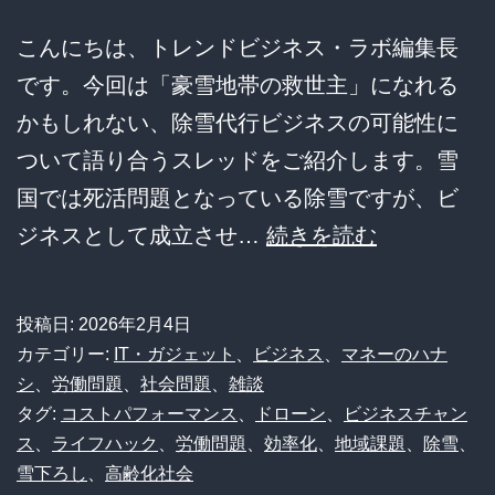
ム・
こんにちは、トレンドビジネス・ラボ編集長
野
です。今回は「豪雪地帯の救世主」になれる
球…
かもしれない、除雪代行ビジネスの可能性に
覇
ついて語り合うスレッドをご紹介します。雪
権
国では死活問題となっている除雪ですが、ビ
コ
雪
ジネスとして成立させ…
続きを読む
ン
国
テ
で
ン
投稿日:
2026年2月4日
一
カテゴリー:
IT・ガジェット
、
ビジネス
、
マネーのハナ
ツ
攫
シ
、
労働問題
、
社会問題
、
雑談
が
タグ:
コストパフォーマンス
、
ドローン
、
ビジネスチャン
千
直
ス
、
ライフハック
、
労働問題
、
効率化
、
地域課題
、
除雪
、
金！？
面
雪下ろし
、
高齢化社会