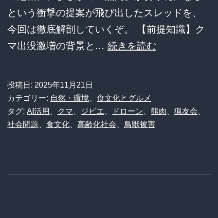
という衝撃の提案が飛び出したスレッドを、
レ
今回は徹底解剖していくぞ。 【前提知識】ク
ベ
【悲
マ出没激増の背景と…
続きを読む
チ
報】
す
日
ぎ
投稿日:
2025年11月21日
本、
る”推
カテゴリー:
自然・環境
、
食文化とグルメ
ク
タグ:
AI活用
、
クマ
、
ジビエ
、
ドローン
、
熊肉
、
猟友会
、
し
社会問題
、
食文化
、
高齢化社会
、
鳥獣被害
マ
活”の
に
闇
襲
と
わ
光
れ
を
す
徹