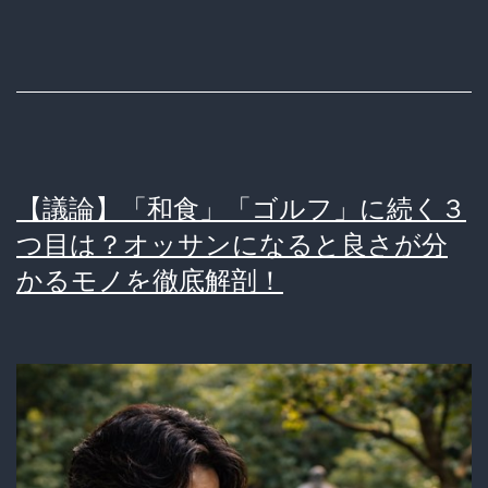
「除
す
雪
る
代
『高
行
齢
ビ
化』
ジ
の
【議論】「和食」「ゴルフ」に続く３
ネ
残
つ目は？オッサンになると良さが分
ス」
酷
かるモノを徹底解剖！
は
な
ブ
真
ル
実
ー
オ
ー