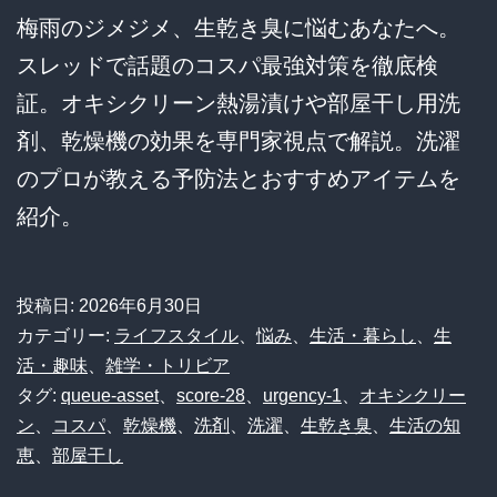
梅雨のジメジメ、生乾き臭に悩むあなたへ。
スレッドで話題のコスパ最強対策を徹底検
証。オキシクリーン熱湯漬けや部屋干し用洗
剤、乾燥機の効果を専門家視点で解説。洗濯
のプロが教える予防法とおすすめアイテムを
紹介。
投稿日:
2026年6月30日
カテゴリー:
ライフスタイル
、
悩み
、
生活・暮らし
、
生
活・趣味
、
雑学・トリビア
タグ:
queue-asset
、
score-28
、
urgency-1
、
オキシクリー
ン
、
コスパ
、
乾燥機
、
洗剤
、
洗濯
、
生乾き臭
、
生活の知
恵
、
部屋干し