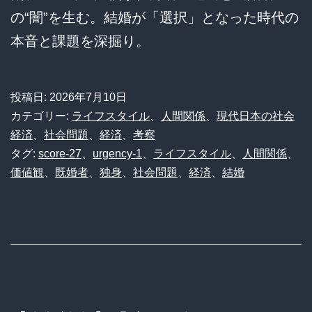
の“闇”を生む。結婚が「選択」となった時代の
本音と課題を深掘り。
投稿日:
2026年7月10日
カテゴリー:
ライフスタイル
、
人間関係
、
現代日本の社会
経済
、
社会問題
、
経済
、
考察
タグ:
score-27
、
urgency-1
、
ライフスタイル
、
人間関係
、
価値観
、
既婚者
、
独身
、
社会問題
、
経済
、
結婚