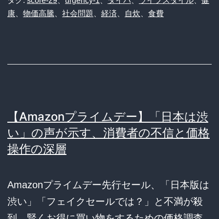
タグ:
score-29
、
urgency-1
、
タイパ
、
ライフスタイル
、
健
康
、
物価高騰
、
社会問題
、
経済
、
自炊
、
食費
【Amazonプライムデー】「日本は渋
い」の声が示す、消費者の不信と価格
操作の深層
Amazonプライムデー先行セール、「日本版は
渋い」「フェイクセールでは？」と不満が殺
到。賢くお得に買い物をするための価格調査