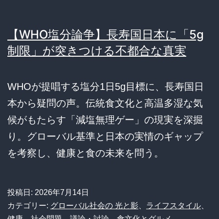
【WHO塩分論争】長寿国日本に「5g
制限」が突きつける不都合な真実
WHOが提唱する塩分1日5g目標に、長寿国日
本から疑問の声。伝統食文化と高温多湿な気
候がもたらす「減塩無理ゲー」の現実を深掘
り。グローバル基準と日本の実情のギャップ
を考察し、健康と食の未来を問う。
投稿日:
2026年7月14日
カテゴリー:
グローバル社会の 光と影
、
ライフスタイル
、
健康
、
社会問題
、
議論・討論
、
食文化とグルメ