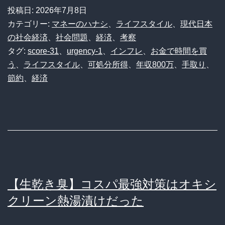
投稿日:
2026年7月8日
カテゴリー:
マネーのハナシ
、
ライフスタイル
、
現代日本
の社会経済
、
社会問題
、
経済
、
考察
タグ:
score-31
、
urgency-1
、
インフレ
、
お金で時間を買
う
、
ライフスタイル
、
可処分所得
、
年収800万
、
手取り
、
節約
、
経済
【生乾き臭】コスパ最強対策はオキシ
クリーン熱湯漬けだった