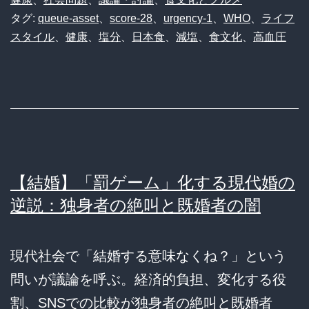
タグ:
queue-asset
、
score-28
、
urgency-1
、
WHO
、
ライフ
スタイル
、
健康
、
塩分
、
日本食
、
減塩
、
食文化
、
高血圧
【結婚】「罰ゲーム」化する現代婚の
逆説：独身者の絶叫と既婚者の闇
現代社会で「結婚する意味なくね？」という
問いが議論を呼ぶ。経済的負担、変化する役
割、SNSでの比較が独身者の絶叫と既婚者