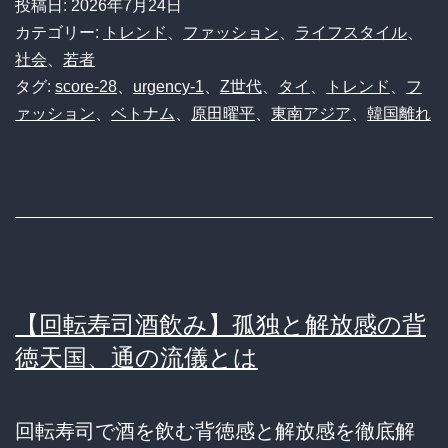
投稿日:
2026年7月24日
カテゴリー:
トレンド
、
ファッション
、
ライフスタイル
、
社会
、
若者
タグ:
score-28
、
urgency-1
、
Z世代
、
タイ
、
トレンド
、
フ
ァッション
、
ベトナム
、
原田曜平
、
東南アジア
、
韓国離れ
【回転寿司酒飲み】孤独と解放感の背
徳天国、通の流儀とは
回転寿司で酒を飲む背徳感と解放感を徹底解