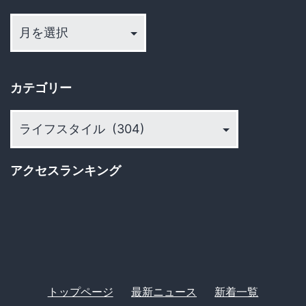
ア
送
ー
カ
り
イ
カテゴリー
ブ
カ
テ
ゴ
アクセスランキング
リ
ー
トップページ
最新ニュース
新着一覧