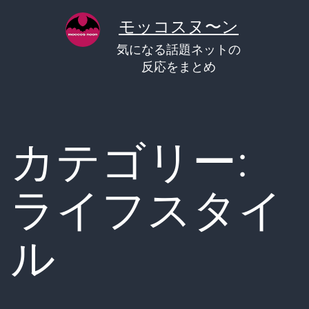
コ
モッコスヌ〜ン
ン
気になる話題ネットの
テ
反応をまとめ
ン
ツ
へ
カテゴリー:
ス
キ
ライフスタイ
ッ
プ
ル