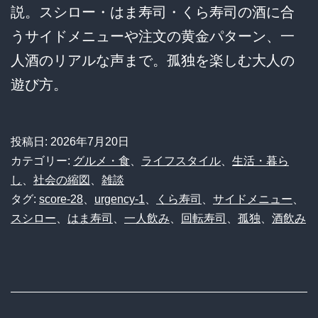
説。スシロー・はま寿司・くら寿司の酒に合
うサイドメニューや注文の黄金パターン、一
人酒のリアルな声まで。孤独を楽しむ大人の
遊び方。
投稿日:
2026年7月20日
カテゴリー:
グルメ・食
、
ライフスタイル
、
生活・暮ら
し
、
社会の縮図
、
雑談
タグ:
score-28
、
urgency-1
、
くら寿司
、
サイドメニュー
、
スシロー
、
はま寿司
、
一人飲み
、
回転寿司
、
孤独
、
酒飲み