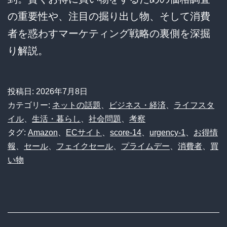
の重要性や、注目の掘り出し物、そして消費
者を惑わすマーケティング戦略の裏側を深掘
り解説。
投稿日:
2026年7月8日
カテゴリー:
ネットの話題
、
ビジネス・経済
、
ライフスタ
イル
、
生活・暮らし
、
社会問題
、
考察
タグ:
Amazon
、
ECサイト
、
score-14
、
urgency-1
、
お得情
報
、
セール
、
フェイクセール
、
プライムデー
、
消費者
、
買
い物