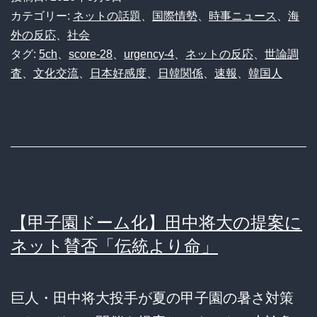
カテゴリー:
ネットの話題
、
国際情勢
、
時事ニュース
、
海
外の反応
、
社会
タグ:
5ch
、
score-28
、
urgency-4
、
ネットの反応
、
世論調
査
、
文化交流
、
日本好感度
、
日韓関係
、
速報
、
韓国人
【甲子園ドーム化】田中将大の提案に
ネット賛否「伝統より命」
巨人・田中将大投手が夏の甲子園の暑さ対策