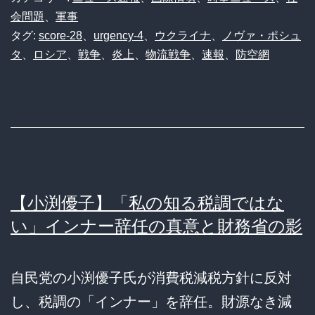
会問題
、
軍事
タグ:
score-28
、
urgency-4
、
ウクライナ
、
ノヴァ・ポシュ
タ
、
ロシア
、
戦争
、
炎上
、
物流戦争
、
速報
、
防空網
【小渕優子】「私の知る税調ではな
い」インナー辞任の真意と財務省の影
自民党の小渕優子氏が消費税減税方針に反対
し、税調の「インナー」を辞任。財源なき減