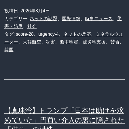
投稿日:
2026年8月4日
カテゴリー:
ネットの話題
、
国際情勢
、
時事ニュース
、
災
害・防災
、
社会
タグ:
score-28
、
urgency-4
、
ネットの反応
、
ミネラルウォ
ーター
、
大韓航空
、
災害
、
熊本地震
、
被災地支援
、
賛否
、
韓国
【真珠湾】トランプ「日本は助けを求
めていた」円買い介入の裏に隠された