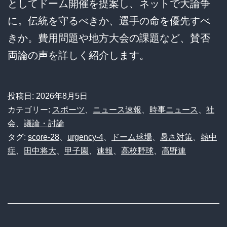
としてドーム開催を提案し、ネットで大論争
に。伝統を守るべきか、選手の命を優先すべ
きか。費用問題や地方大会の課題など、賛否
両論の声を詳しく紹介します。
投稿日:
2026年8月5日
カテゴリー:
スポーツ
、
ニュース速報
、
時事ニュース
、
社
会
、
議論・討論
タグ:
score-28
、
urgency-4
、
ドーム球場
、
暑さ対策
、
熱中
症
、
田中将大
、
甲子園
、
速報
、
高校野球
、
高野連