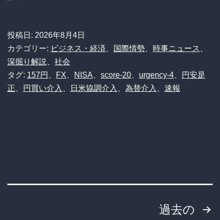
投稿日:
2026年8月4日
カテゴリー:
ビジネス・経済
、
国際情勢
、
時事ニュース
、
深掘り解説
、
社会
タグ:
157円
、
FX
、
NISA
、
score-20
、
urgency-4
、
円安是
正
、
円買い介入
、
日米協調介入
、
為替介入
、
速報
投
過去の