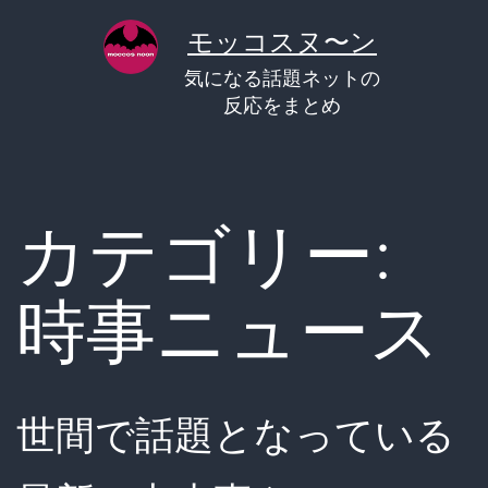
コ
モッコスヌ〜ン
ン
気になる話題ネットの
テ
反応をまとめ
ン
ツ
へ
カテゴリー:
ス
キ
時事ニュース
ッ
プ
世間で話題となっている