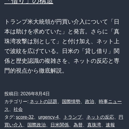
「借り」の構造
トランプ米大統領が円買い介入について「日
本は助けを求めていた」と発言。さらに「真
珠湾攻撃は別として」と付け加え、ネット上
で波紋を広げている。日米の「貸し借り」関
係と歴史認識の複雑さを、ネットの反応と専
門的視点から徹底解説。
投稿日:
2026年8月4日
カテゴリー:
ネットの話題
、
国際情勢
、
政治
、
時事ニュー
ス
、
社会
タグ:
score-32
、
urgency-4
、
トランプ
、
ネットの反応
、
円
買い介入
、
国際政治
、
日米関係
、
為替
、
真珠湾
、
速報