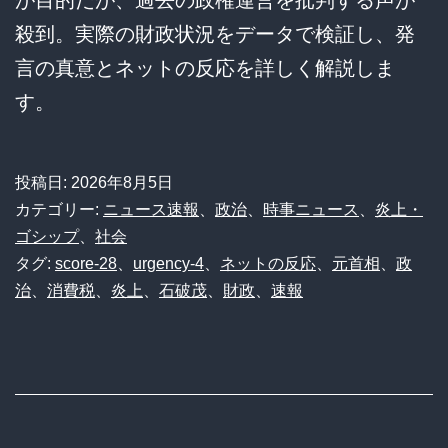
殺到。実際の財政状況をデータで検証し、発
言の真意とネットの反応を詳しく解説しま
す。
投稿日:
2026年8月5日
カテゴリー:
ニュース速報
、
政治
、
時事ニュース
、
炎上・
ゴシップ
、
社会
タグ:
score-28
、
urgency-4
、
ネットの反応
、
元首相
、
政
治
、
消費税
、
炎上
、
石破茂
、
財政
、
速報