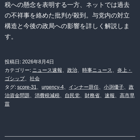
税への懸念を表明する一方、ネットでは過去
の不祥事を絡めた批判が殺到。与党内の対立
構造と今後の政局への影響を詳しく解説しま
す。
投稿日:
2026年8月4日
カテゴリー:
ニュース速報
、
政治
、
時事ニュース
、
炎上・
ゴシップ
、
社会
タグ:
score-31
、
urgency-4
、
インナー辞任
、
小渕優子
、
政
治資金問題
、
消費税減税
、
自民党
、
財務省
、
速報
、
高市早
苗