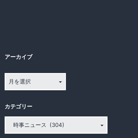
稿
の
ペ
ー
アーカイブ
ジ
ア
送
ー
カ
り
イ
カテゴリー
ブ
カ
テ