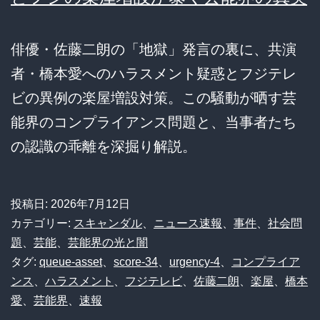
俳優・佐藤二朗の「地獄」発言の裏に、共演
者・橋本愛へのハラスメント疑惑とフジテレ
ビの異例の楽屋増設対策。この騒動が晒す芸
能界のコンプライアンス問題と、当事者たち
の認識の乖離を深掘り解説。
投稿日:
2026年7月12日
カテゴリー:
スキャンダル
、
ニュース速報
、
事件
、
社会問
題
、
芸能
、
芸能界の光と闇
タグ:
queue-asset
、
score-34
、
urgency-4
、
コンプライア
ンス
、
ハラスメント
、
フジテレビ
、
佐藤二朗
、
楽屋
、
橋本
愛
、
芸能界
、
速報