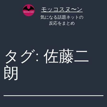
コ
モッコスヌ〜ン
ン
気になる話題ネットの
テ
反応をまとめ
ン
ツ
へ
タグ:
佐藤二
ス
キ
朗
ッ
プ