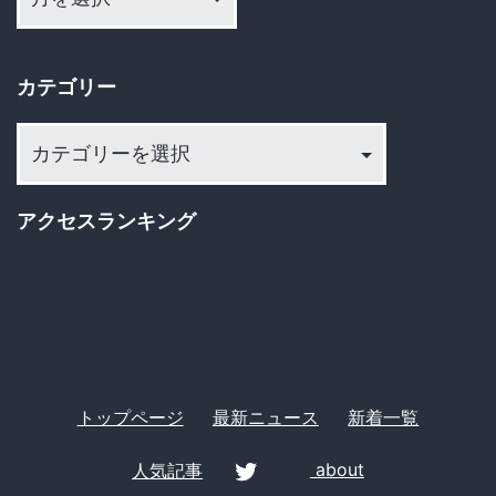
カ
り
イ
カテゴリー
ブ
カ
テ
ゴ
アクセスランキング
リ
ー
トップページ
最新ニュース
新着一覧
人気記事
about