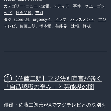
カテゴリー:
ニュース速報
、
メディア
、
事件
、
炎上・ゴシ
ップ
、
社会問題
、
芸能
タグ:
score-34
、
urgency-4
、
ドラマ
、
ハラスメント
、
フジ
テレビ
、
佐藤二朗
、
橋本愛
、
芸能界
、
速報
、
降板
①【佐藤二朗】フジ決別宣言が暴く
「自己認識の歪み」と芸能界の闇
俳優・佐藤二朗氏がXでフジテレビとの決別を