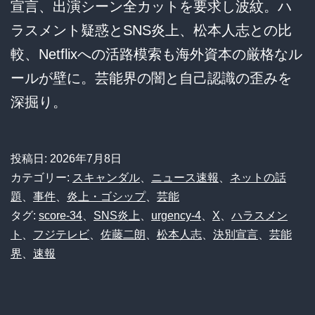
宣言、出演シーン全カットを要求し波紋。ハ
ラスメント疑惑とSNS炎上、松本人志との比
較、Netflixへの活路模索も海外資本の厳格なル
ールが壁に。芸能界の闇と自己認識の歪みを
深掘り。
投稿日:
2026年7月8日
カテゴリー:
スキャンダル
、
ニュース速報
、
ネットの話
題
、
事件
、
炎上・ゴシップ
、
芸能
タグ:
score-34
、
SNS炎上
、
urgency-4
、
X
、
ハラスメン
ト
、
フジテレビ
、
佐藤二朗
、
松本人志
、
決別宣言
、
芸能
界
、
速報