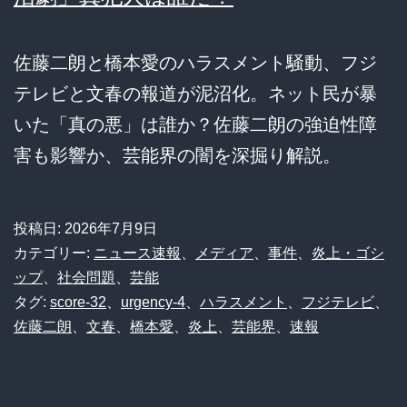
佐藤二朗と橋本愛のハラスメント騒動、フジ
テレビと文春の報道が泥沼化。ネット民が暴
いた「真の悪」は誰か？佐藤二朗の強迫性障
害も影響か、芸能界の闇を深掘り解説。
投稿日:
2026年7月9日
カテゴリー:
ニュース速報
、
メディア
、
事件
、
炎上・ゴシ
ップ
、
社会問題
、
芸能
タグ:
score-32
、
urgency-4
、
ハラスメント
、
フジテレビ
、
佐藤二朗
、
文春
、
橋本愛
、
炎上
、
芸能界
、
速報