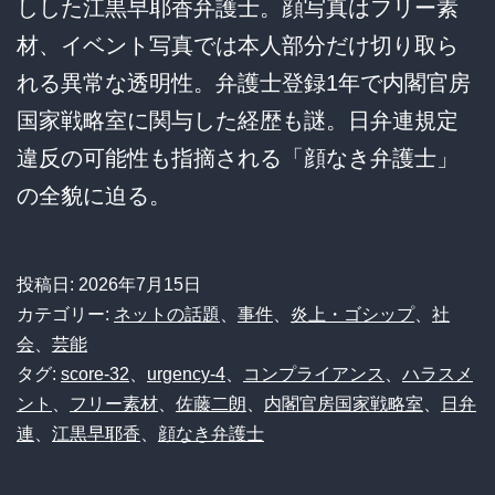
しした江黒早耶香弁護士。顔写真はフリー素
材、イベント写真では本人部分だけ切り取ら
れる異常な透明性。弁護士登録1年で内閣官房
国家戦略室に関与した経歴も謎。日弁連規定
違反の可能性も指摘される「顔なき弁護士」
の全貌に迫る。
投稿日:
2026年7月15日
カテゴリー:
ネットの話題
、
事件
、
炎上・ゴシップ
、
社
会
、
芸能
タグ:
score-32
、
urgency-4
、
コンプライアンス
、
ハラスメ
ント
、
フリー素材
、
佐藤二朗
、
内閣官房国家戦略室
、
日弁
連
、
江黒早耶香
、
顔なき弁護士