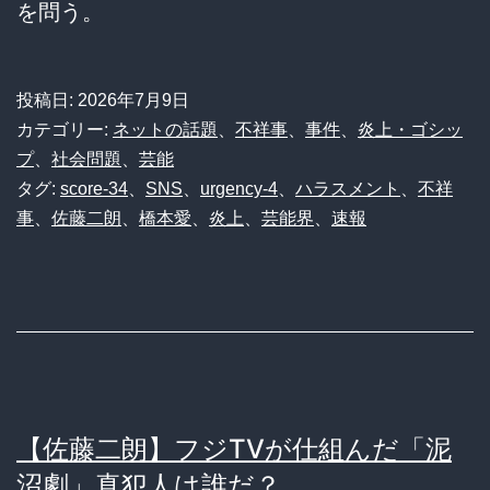
を問う。
投稿日:
2026年7月9日
カテゴリー:
ネットの話題
、
不祥事
、
事件
、
炎上・ゴシッ
プ
、
社会問題
、
芸能
タグ:
score-34
、
SNS
、
urgency-4
、
ハラスメント
、
不祥
事
、
佐藤二朗
、
橋本愛
、
炎上
、
芸能界
、
速報
【佐藤二朗】フジTVが仕組んだ「泥
沼劇」真犯人は誰だ？