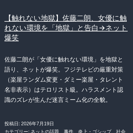
【触れない地獄】佐藤二朗、女優に触
れない環境を「地獄」と告白→ネット
爆笑
佐藤二朗が「女優に触れない環境」を地獄と
語り、ネットが爆笑。フジテレビの厳重対策
（楽屋ランダム変更・ダミー楽屋・タレント
名非表示）はテロリスト級。ハラスメント認
識のズレが生んだ迷言ミーム化の全貌。
投稿日:
2026年7月19日
カテゴリー:
ネットの話題
、
事件
、
炎上・ゴシップ
、
社会