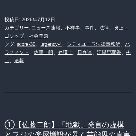
投稿日:
2026年7月12日
カテゴリー:
ニュース速報
、
不祥事
、
事件
、
法律
、
炎上・
ゴシップ
、
社会問題
タグ:
score-30
、
urgency-4
、
シティユーワ法律事務所
、
ハ
ラスメント
、
佐藤二朗
、
弁護士
、
日弁連
、
江黒早耶香
、
炎
上
、
速報
①【佐藤二朗】「地獄」発言の虚構
とフジの楽屋増設が暴く芸能界の真実