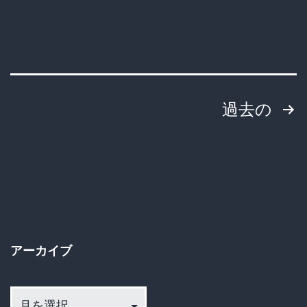
投
過去の
稿
の
ペ
ー
アーカイブ
ジ
ア
送
ー