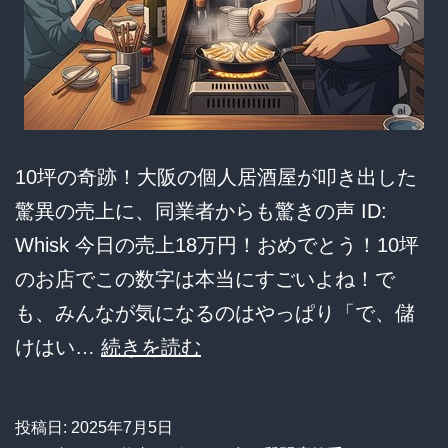
上
ぶ
っ
ち
ぎ
10坪の奇跡！大阪の個人居酒屋が叩き出した
り
驚異の売上に、同業者からも驚きの声 ID:
で
Whisk 今日の売上18万円！おめでとう！10坪
最
のお店でこの数字は本当にすごいよね！で
も
も、みんなが気になるのはやっぱり「で、儲
稼
【朗
けはい…
続きを読む
い
報】
だ
10
ミ
投稿日:
2025年7月5日
坪