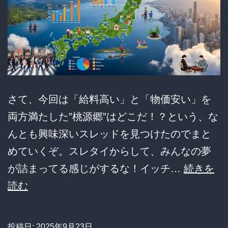
年
す
印
ぎ
税
る
が
ｗ
振
ｗ
さて、今回は「給料高い」と「物価安い」を
り
ｗ
両方満たした”桃源郷”はどこだ！？という、な
込
んとも興味深いスレッドを見つけたのでまと
ま
めていくぞ。スレタイからして、みんなの夢
れ
が詰まってる感じがするな！イッチ…
続きを
る」
給
読む
発
料
言
高
の
投稿日:
2025年9月23日