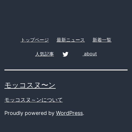
ー
の
背
景
トップページ
最新ニュース
新着一覧
人気記事
about
twitter
モッコスヌ〜ン
モッコスヌ～ンについて
Proudly powered by
WordPress
.