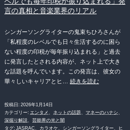
ベルでも毎年印税が振り込まれる」発
戯
言の真相と音楽業界のリアル
王・
2
シンガーソングライターの鬼束ちひろさんが
位
「私程度のレベルでも日々生活するのに困ら
原
ない程度の印税が毎年振り込まれる」と過去
哲
に発言したとされる内容が、ネット上で大き
夫
な話題を呼んでいます。この発言は、彼女の
説
【衝
華々しいキャリアとヒ…
続きを読む
→
撃
パ
告
チ
投稿日:
2026年1月14日
白】
ン
カテゴリー:
エンタメ
、
ネットの話題
、
マネーのハナシ
、
鬼
深掘り解説
、
芸能界の光と闇
コ
タグ:
JASRAC
、
カラオケ
、
シンガーソングライター
、
ヒ