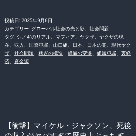
口
組
投稿日:
2025年9月8日
の
カテゴリー:
グローバル社会の光と影
、
社会問題
年
タグ:
シノギのリアル
、
マフィア
、
ヤクザ
、
ヤクザの現
在
、
収入
、
国際犯罪
、
山口組
、
日本
、
日本の闇
、
現代ヤク
商
ザ
、
社会問題
、
稼ぎの構造
、
組織の変遷
、
組織犯罪
、
裏経
7150
済
、
資金源
億
円」
は
伊
達
じ
【衝撃】マイケル・ジャクソン、死後
ゃ
の収入がヤバすぎて歴史上ぶっちぎ