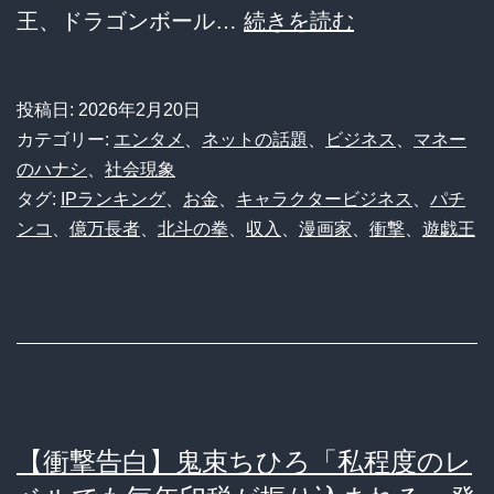
【衝
王、ドラゴンボール…
続きを読む
撃】
一
投稿日:
2026年2月20日
番
カテゴリー:
エンタメ
、
ネットの話題
、
ビジネス
、
マネー
稼
のハナシ
、
社会現象
タグ:
IPランキング
、
お金
、
キャラクタービジネス
、
パチ
い
ンコ
、
億万長者
、
北斗の拳
、
収入
、
漫画家
、
衝撃
、
遊戯王
だ
漫
画
家、
1
位
【衝撃告白】鬼束ちひろ「私程度のレ
遊