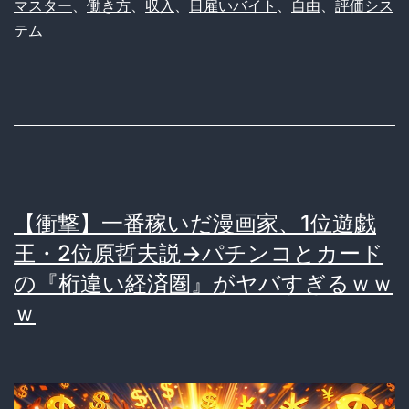
マスター
、
働き方
、
収入
、
日雇いバイト
、
自由
、
評価シス
テム
【衝撃】一番稼いだ漫画家、1位遊戯
王・2位原哲夫説→パチンコとカード
の『桁違い経済圏』がヤバすぎるｗｗ
ｗ