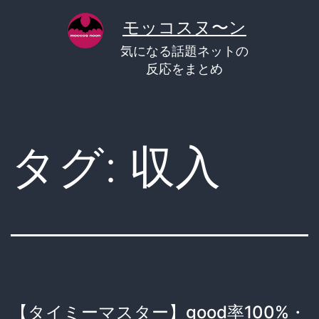
コ
モッコスヌ〜ン
ン
気になる話題ネットの
テ
反応をまとめ
ン
ツ
へ
タグ:
収入
ス
キ
ッ
プ
【タイミーマスター】good率100%・