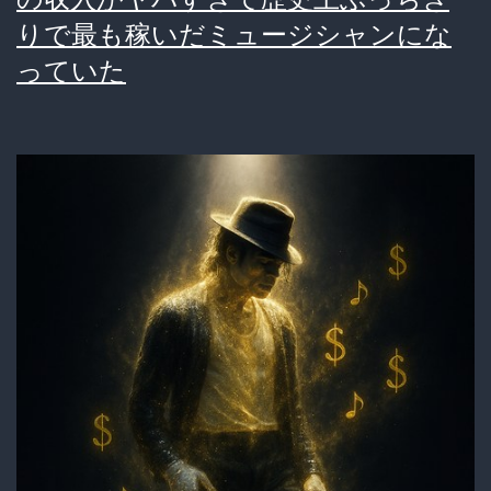
な
りで最も稼いだミュージシャンにな
い！？
っていた
闇
の
経
済
大
国
が
抱
え
る
意