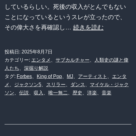
しているらしい。死後の収入がとんでもない
ことになっているというスレが立ったので、
【衝
その偉大さを再確認し…
続きを読む
撃】
マ
投稿日:
2025年8月7日
イ
カテゴリー:
エンタメ
、
サブカルチャー
、
人類史の謎と偉
ケ
人たち
、
深掘り解説
タグ:
Forbes
、
King of Pop
、
MJ
、
アーティスト
、
エンタ
ル・
メ
、
ジャクソン5
、
スリラー
、
ダンス
、
マイケル・ジャク
ジ
ソン
、
伝説
、
収入
、
唯一無二
、
歴史
、
洋楽
、
音楽
ャ
ク
ソ
ン、