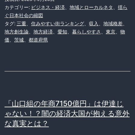
く
真
カテゴリー:
ビジネス・経済
、
地域とローカルネタ
、
揺ら
て
ぐ日本社会の縮図
相
タグ:
三重
、
住みやすい街ランキング
、
収入
、
地域格差
、
物
と
地方創生論
、
地方経済
、
愛知
、
暮らしやすさ
、
東京
、
物
価
音
価
、
茨城
、
都道府県
が
楽
安
業
い
界
っ
の
て
リ
マ
ア
「山口組の年商7150億円」は伊達じ
ジ！？
ル
ゃない！？闇の経済大国が抱える意外
日
な真実とは？
本