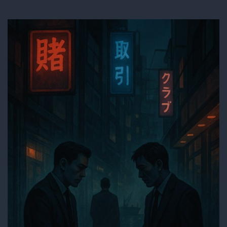
の”桃
源
郷”を
巡
る
熱
い
議
論