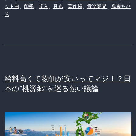
束
と
ット曲
、
印税
、
収入
、
月光
、
著作権
、
音楽業界
、
鬼束ちひ
ち
カ
ろ
ひ
ー
ろ
ド
「私
の
程
『桁
度
違
の
い
給料高くて物価が安いってマジ！？日
レ
経
本の”桃源郷”を巡る熱い議論
ベ
済
ル
圏』
で
が
も
ヤ
毎
バ