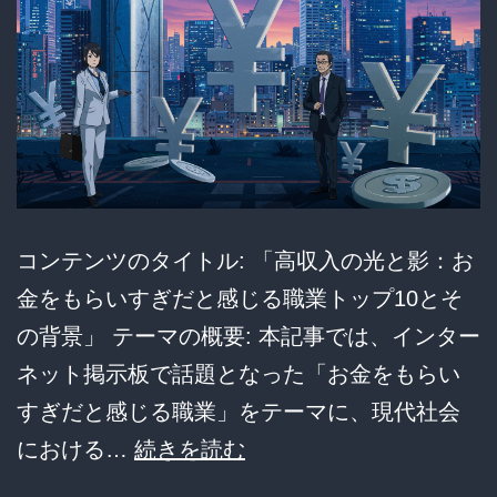
万
超
え
を
達
成
ｗ
コンテンツのタイトル: 「高収入の光と影：お
ｗ
金をもらいすぎだと感じる職業トップ10とそ
ｗ
の背景」 テーマの概要: 本記事では、インター
ｗ
ネット掲示板で話題となった「お金をもらい
ｗ
すぎだと感じる職業」をテーマに、現代社会
ｗ
高
における…
続きを読む
ｗ
収