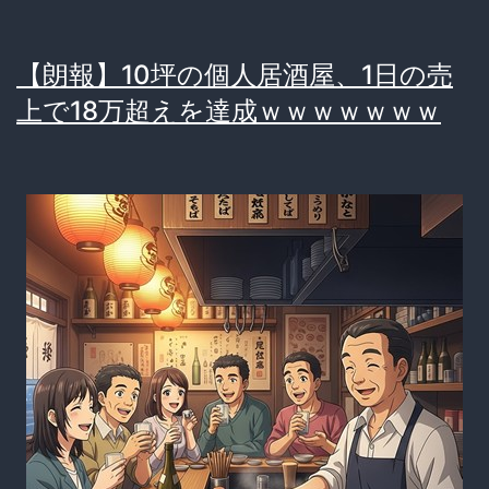
死
後
【朗報】10坪の個人居酒屋、1日の売
の
上で18万超えを達成ｗｗｗｗｗｗｗ
収
入
が
ヤ
バ
す
ぎ
て
歴
史