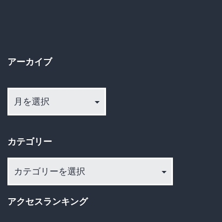
の
だ
ペ
と
感
ー
じ
アーカイブ
ジ
る
ア
送
職
ー
業
カ
り
ト
イ
カテゴリー
ッ
ブ
プ
カ
10
テ
ゴ
と
アクセスランキング
リ
そ