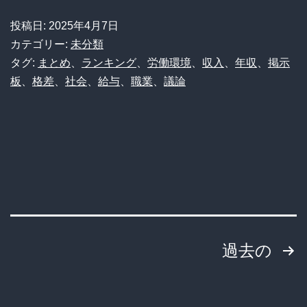
入
投稿日:
2025年4月7日
の
カテゴリー:
未分類
光
タグ:
まとめ
、
ランキング
、
労働環境
、
収入
、
年収
、
掲示
板
、
格差
、
社会
、
給与
、
職業
、
議論
と
影：
お
金
を
も
ら
投
過去の
い
す
稿
ぎ