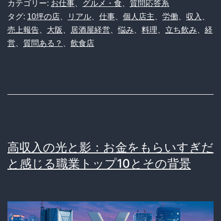
ュ
カテゴリー:
お仕事
、
グルメ・食
、
質問応答系
の
タグ:
10坪の店
、
リアル
、
仕事
、
個人店主
、
労働
、
収入
、
ー
売上報告
、
大阪
、
居酒屋経営
、
悩み
、
料理
、
立ち飲み
、
経
個
ジ
営
、
質問ある？
、
飲食店
人
シ
居
ャ
酒
ン
屋、
に
1
な
日
っ
高収入の光と影：お金をもらいすぎだ
の
て
と感じる職業トップ10とその背景
売
い
上
た
で
18