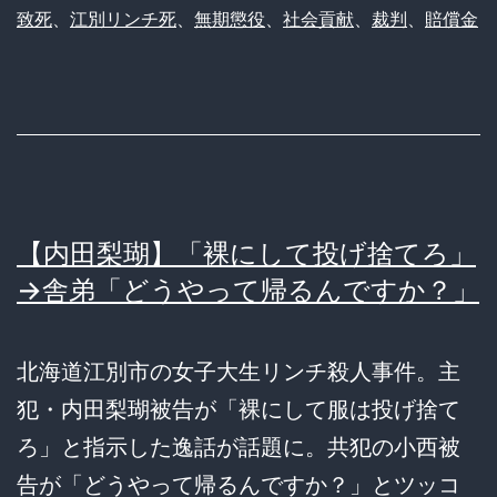
致死
、
江別リンチ死
、
無期懲役
、
社会貢献
、
裁判
、
賠償金
【内田梨瑚】「裸にして投げ捨てろ」
→舎弟「どうやって帰るんですか？」
北海道江別市の女子大生リンチ殺人事件。主
犯・内田梨瑚被告が「裸にして服は投げ捨て
ろ」と指示した逸話が話題に。共犯の小西被
告が「どうやって帰るんですか？」とツッコ