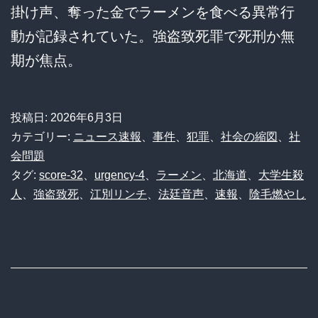
掛け声、奪った金でラーメンを食べる異常行
動が記録されていた。強盗致死罪で死刑か無
期が焦点。
投稿日:
2026年6月3日
カテゴリー:
ニュース速報
、
事件
、
犯罪
、
社会の縮図
、
社
会問題
タグ:
score-32
、
urgency-4
、
ラーメン
、
北海道
、
大学生殺
人
、
強盗致死
、
江別リンチ
、
法廷音声
、
速報
、
陰毛燃やし