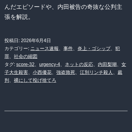
んだエピソードや、内田被告の奇抜な公判主
張を解説。
投稿日:
2026年6月4日
カテゴリー:
ニュース速報
、
事件
、
炎上・ゴシップ
、
犯
罪
、
社会の縮図
タグ:
score-32
、
urgency-4
、
ネットの反応
、
内田梨瑚
、
女
子大生殺害
、
小西優花
、
強盗致死
、
江別リンチ殺人
、
裁
判
、
裸にして投げ捨てろ