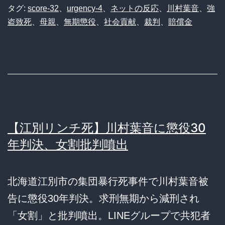
タグ:
score-32
、
urgency-4
、
ネットの反応
、
川村葉音
、
強
盗致死
、
母親
、
無期懲役
、
社会貢献
、
裁判
、
賠償金
【江別リンチ死】川村葉音に懲役30
年判決、女割批判噴出
北海道江別市の集団暴行死事件で川村葉音被
告に懲役30年判決。求刑無期から減刑され
「女割」と批判噴出。LINEグループで共犯者