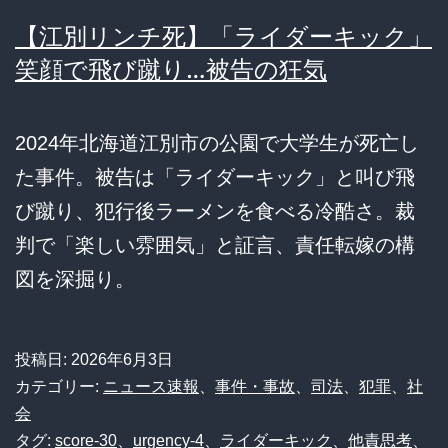
【江別リンチ死】「ライダーキック」
笑顔で飛び蹴り…被告の狂気
2024年北海道江別市の公園で大学生が死亡し
た事件。被告は「ライダーキック」と叫び飛
び蹴り、犯行後ラーメンを食べる冷酷さ。裁
判で「楽しい雰囲気」と証言、責任転嫁の構
図を深掘り。
投稿日:
2026年6月3日
カテゴリー:
ニュース速報
、
事件・事故
、
司法
、
犯罪
、
社
会
タグ:
score-30
、
urgency-4
、
ライダーキック
、
他責思考
、