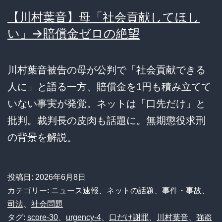
【川村葉音】母「社会貢献してほし
い」→賠償金ゼロの絶望
川村葉音被告の母が公判で「社会貢献できる
人に」と語る一方、賠償金を1円も積み立てて
いない事実が発覚。ネットは「口先だけ」と
批判。裁判長の皮肉も話題に。無期懲役求刑
の背景を解説。
投稿日:
2026年6月8日
カテゴリー:
ニュース速報
、
ネットの話題
、
事件・事故
、
司法
、
社会問題
タグ:
score-30
、
urgency-4
、
口だけ謝罪
、
川村葉音
、
強盗