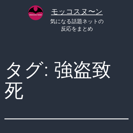
コ
モッコスヌ〜ン
ン
気になる話題ネットの
テ
反応をまとめ
ン
ツ
へ
タグ:
強盗致
ス
キ
死
ッ
プ