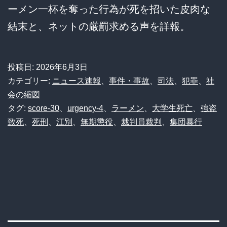
ーメン一杯を奪った行為が死を招いた皮肉な
結末と、ネットの厳罰求める声を詳報。
投稿日:
2026年6月3日
カテゴリー:
ニュース速報
、
事件・事故
、
司法
、
犯罪
、
社
会の縮図
タグ:
score-30
、
urgency-4
、
ラーメン
、
大学生死亡
、
強盗
致死
、
死刑
、
江別
、
無期懲役
、
裁判員裁判
、
集団暴行