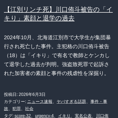
【江別リンチ死】川口侑斗被告の「イ
キり」素顔と退学の過去
2024年10月、北海道江別市で大学生が集団暴
行され死亡した事件。主犯格の川口侑斗被告
（18）は「イキり」で有名で教師とケンカし
て退学した過去が判明。強盗致死罪で起訴さ
れた加害者の素顔と事件の残虐性を深掘り。
投稿日:
2026年6月3日
カテゴリー:
ニュース速報
、
ヤバすぎる話題
、
事件・事
故
、
犯罪
、
社会
タグ:
score-32
、
urgency-4
、
イキり
、
実名公表
、
川口侑