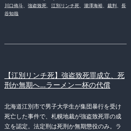
川口侑斗
、
強盗致死
、
江別リンチ死
、
瀧澤海裕
、
裁判
、
長
谷知哉
【江別リンチ死】強盗致死罪成立、死
刑か無期へ…ラーメン一杯の代償
北海道江別市で男子大学生が集団暴行を受け
死亡した事件で、札幌地裁が強盗致死罪の成
立を認定。法定刑は死刑か無期懲役のみ。ラ