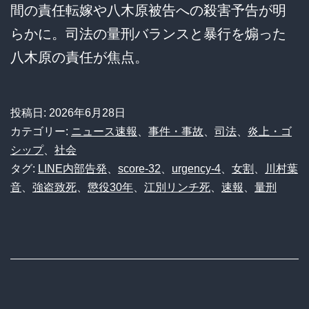
間の責任転嫁や八木原被告への殺害予告が明
らかに。司法の量刑バランスと暴行を煽った
八木原の責任が焦点。
投稿日:
2026年6月28日
カテゴリー:
ニュース速報
、
事件・事故
、
司法
、
炎上・ゴ
シップ
、
社会
タグ:
LINE内部告発
、
score-32
、
urgency-4
、
女割
、
川村葉
音
、
強盗致死
、
懲役30年
、
江別リンチ死
、
速報
、
量刑