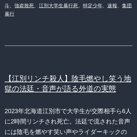
斗
、
強盗致死
、
江別大学生暴行死
、
特定少年
、
速報
、
集団
暴行
【江別リンチ殺人】陰毛燃やし笑う地
獄の法廷・音声が語る外道の実態
2023年北海道江別市で大学生が交際相手ら6人
に2時間リンチされ死亡。法廷で流された音声
には陰毛を燃やす笑い声やライダーキックの