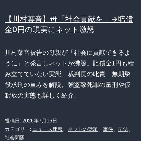
【川村葉音】母「社会貢献を」→賠償
金0円の現実にネット激怒
川村葉音被告の母親が「社会に貢献できるよ
うに」と発言しネットが沸騰。賠償金1円も積
み立てていない実態、裁判長の叱責、無期懲
役求刑の重みを解説。強盗致死罪の量刑や仮
釈放の実態も詳しく紹介。
投稿日:
2026年7月16日
カテゴリー:
ニュース速報
、
ネットの話題
、
事件
、
司法
、
社会問題