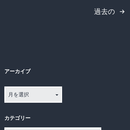
投
過去の
稿
の
ペ
ー
アーカイブ
ジ
ア
送
ー
カ
り
イ
カテゴリー
ブ