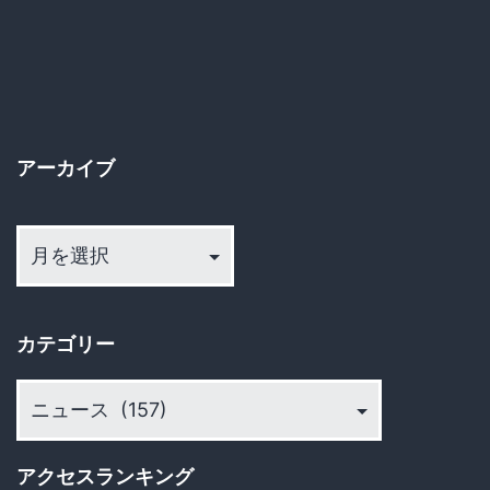
の
ペ
ー
アーカイブ
ジ
ア
送
ー
カ
り
イ
カテゴリー
ブ
カ
テ
ゴ
アクセスランキング