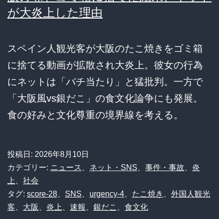
が大炎上した理由
スペイン人観光客が大阪のたこ焼きをゴミ箱
に捨てる動画が拡散され大炎上。彼女の行為
にネットは「バチ当たり」と猛批判。一方で
「大阪風vs銀だこ」の食文化論争にも発展。
食の好みと文化尊重の境界線を考える。
投稿日:
2026年8月10日
カテゴリー:
ニュース
、
ネット・SNS
、
事件・事故
、
炎
上
、
社会
タグ:
score-28
、
SNS
、
urgency-4
、
たこ焼き
、
外国人観光
客
、
大阪
、
炎上
、
速報
、
銀だこ
、
食文化