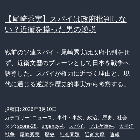
【尾崎秀実】スパイは政府批判しな
い？近衛を操った男の逆説
戦前のソ連スパイ・尾崎秀実は政府批判をせ
ず、近衛文麿のブレーンとして日本を戦争へ
誘導した。スパイが権力に近づく理由と、現
代に通じる逆説を歴史的事実から考察する。
投稿日:
2026年8月10日
カテゴリー:
ニュース
、
事件・事故
、
政治
、
歴史
、
社会
タグ:
score-28
、
urgency-4
、
スパイ
、
ゾルゲ事件
、
太平洋
戦争
、
尾崎秀実
、
歴史
、
社会問題
、
近衛文麿
、
速報