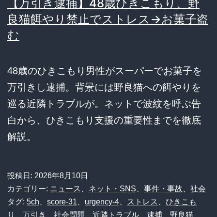
【万引き逮捕】48歳ひきこもり、野
良猫餌やり禁止でストレス→お菓子盗
む
48歳のひきこもり男性がスーパーでお菓子を
万引きし逮捕。背景には野良猫への餌やりを
巡る近隣トラブルが。ネットで波紋を呼ぶ告
白から、ひきこもり支援の重要性までを徹底
解説。
投稿日:
2026年8月10日
カテゴリー:
ニュース
、
ネット・SNS
、
事件・事故
、
社会
タグ:
5ch
、
score-31
、
urgency-4
、
ストレス
、
ひきこも
り
、
万引き
、
社会問題
、
近隣トラブル
、
逮捕
、
野良猫