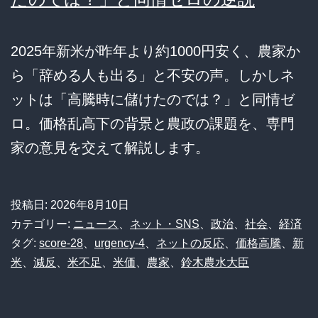
2025年新米が昨年より約1000円安く、農家か
ら「辞める人も出る」と不安の声。しかしネ
ットは「高騰時に儲けたのでは？」と同情ゼ
ロ。価格乱高下の背景と農政の課題を、専門
家の意見を交えて解説します。
投稿日:
2026年8月10日
カテゴリー:
ニュース
、
ネット・SNS
、
政治
、
社会
、
経済
タグ:
score-28
、
urgency-4
、
ネットの反応
、
価格高騰
、
新
米
、
減反
、
米不足
、
米価
、
農家
、
鈴木農水大臣