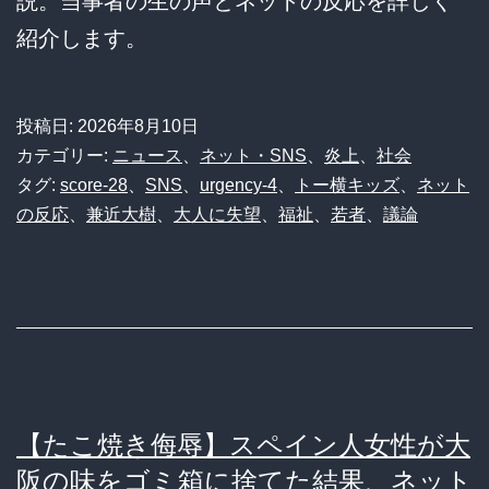
説。当事者の生の声とネットの反応を詳しく
紹介します。
投稿日:
2026年8月10日
カテゴリー:
ニュース
、
ネット・SNS
、
炎上
、
社会
タグ:
score-28
、
SNS
、
urgency-4
、
トー横キッズ
、
ネット
の反応
、
兼近大樹
、
大人に失望
、
福祉
、
若者
、
議論
【たこ焼き侮辱】スペイン人女性が大
阪の味をゴミ箱に捨てた結果、ネット