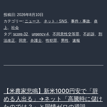
投稿日:
2026年8月10日
カテゴリー:
ニュース
、
ネット・SNS
、
事件・事故
、
炎
上
、
社会
タグ:
score-32
、
urgency-4
、
不同意性交等罪
、
不起訴
、
刑
法改正
、
同意
、
弁護士
、
性犯罪
、
男性
、
速報
【米農家悲鳴】新米1000円安で「辞
める人出る」→ネット「高騰時に儲け
たのでは？」と同情ゼロの逆説