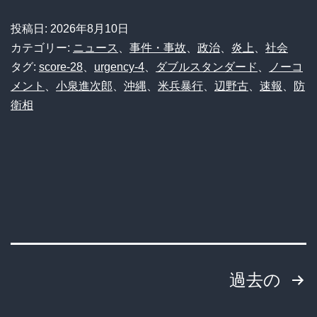
投稿日:
2026年8月10日
カテゴリー:
ニュース
、
事件・事故
、
政治
、
炎上
、
社会
タグ:
score-28
、
urgency-4
、
ダブルスタンダード
、
ノーコ
メント
、
小泉進次郎
、
沖縄
、
米兵暴行
、
辺野古
、
速報
、
防
衛相
投
過去の
稿