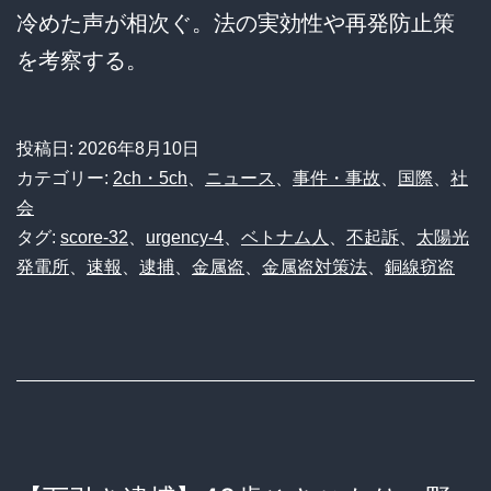
冷めた声が相次ぐ。法の実効性や再発防止策
を考察する。
投稿日:
2026年8月10日
カテゴリー:
2ch・5ch
、
ニュース
、
事件・事故
、
国際
、
社
会
タグ:
score-32
、
urgency-4
、
ベトナム人
、
不起訴
、
太陽光
発電所
、
速報
、
逮捕
、
金属盗
、
金属盗対策法
、
銅線窃盗