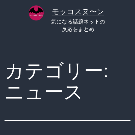
コ
モッコスヌ〜ン
ン
気になる話題ネットの
テ
反応をまとめ
ン
ツ
へ
カテゴリー:
ス
キ
ニュース
ッ
プ