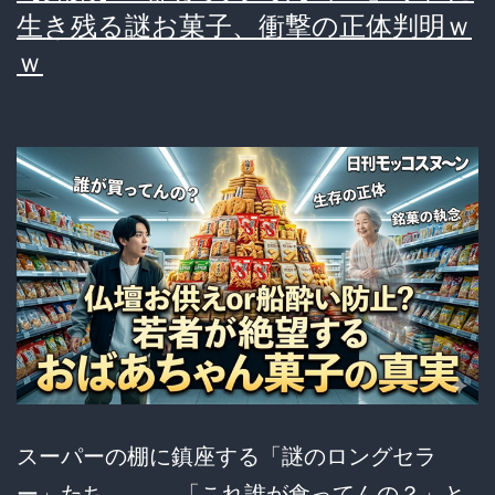
生き残る謎お菓子、衝撃の正体判明ｗ
ｗ
スーパーの棚に鎮座する「謎のロングセラ
ー」たち……。 「これ誰が食ってんの？」と