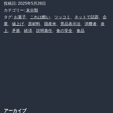
や
投稿日:
2025年5月28日
コ
カテゴリー:
未分類
ン
タグ:
お菓子
、
これは酷い
、
ツッコミ
、
ネットで話題
、
企
業
、
値上げ
、
原材料
、
国産米
、
景品表示法
、
消費者
、
炎
ト】
上
、
矛盾
、
経済
、
説明責任
、
食の安全
、
食品
亀
田
製
菓
「国
産
米
高
騰！
アーカイブ
値