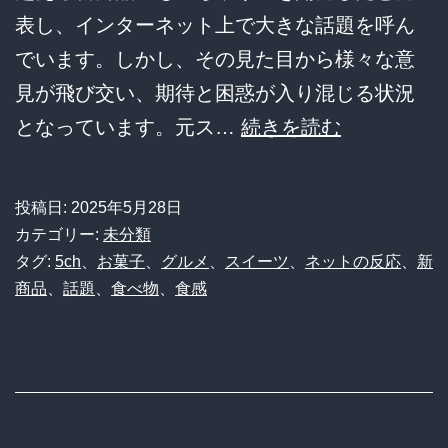
白
表し、インターネット上で大きな話題を呼ん
す
でいます。しかし、その見た目から様々な意
ぎ
見が飛び交い、期待と困惑が入り混じる状況
る
【速
となっています。元ス…
続きを読む
ん
報】
だ
ミ
が
投稿日:
2025年5月28日
ス
カテゴリー:
未分類
ｗ
ド、
タグ:
5ch
、
お菓子
、
グルメ
、
スイーツ
、
ネットの反応
、
新
ｗ
商品
、
話題
、
食べ物
、
食感
つ
ｗ
い
に
ポ
ン