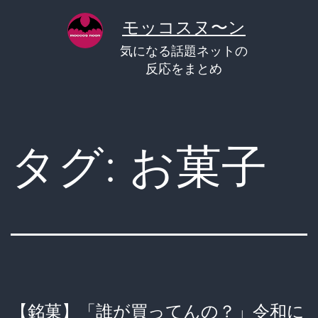
コ
モッコスヌ〜ン
ン
気になる話題ネットの
テ
反応をまとめ
ン
ツ
へ
タグ:
お菓子
ス
キ
ッ
プ
【銘菓】「誰が買ってんの？」令和に