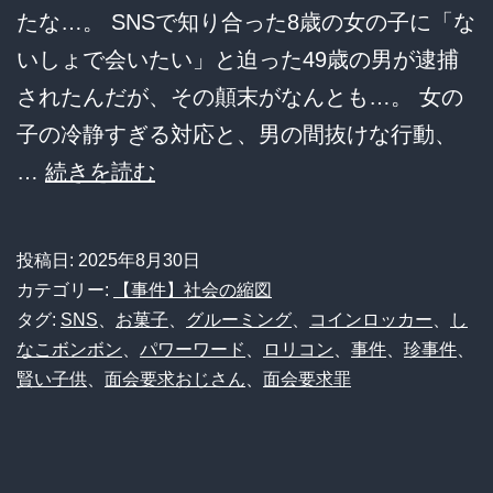
ル
たな…。 SNSで知り合った8歳の女の子に「な
な
いしょで会いたい」と迫った49歳の男が逮捕
声！
されたんだが、その顛末がなんとも…。 女の
子の冷静すぎる対応と、男の間抜けな行動、
49
…
続きを読む
歳
男、
投稿日:
2025年8月30日
東
カテゴリー:
【事件】社会の縮図
京
タグ:
SNS
、
お菓子
、
グルーミング
、
コインロッカー
、
し
なこボンボン
、
パワーワード
、
ロリコン
、
事件
、
珍事件
、
か
賢い子供
、
面会要求おじさん
、
面会要求罪
ら
愛
知