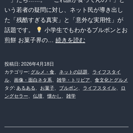
いう若者の疑問に対し、ネット民が導き出し
た「残酷すぎる真実」と「意外な実用性」が
話題です。
小学生でもわかるブルボンとお
【銘
煎餅 お菓子界の…
続きを読む
菓】
「誰
投稿日:
2026年4月18日
が
カテゴリー:
グルメ・食
、
ネットの話題
、
ライフスタイ
買
ル
、
画像・面白ネタ系
、
雑学・トリビア
、
食文化とグルメ
タグ:
あるある
、
お菓子
、
ブルボン
、
ライフスタイル
、
ロ
っ
ングセラー
、
仏壇
、
懐かし
、
雑学
て
ん
の？」
令