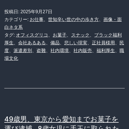
深
ィ
す
投稿日:
2025年9月27日
ス
カテゴリー:
お仕事
、
世知辛い世の中の歩き方
、
画像・面
ぎ
に
白ネタ系
る
タグ:
オフィスグリコ
、
お菓子
、
スナック
、
ブラック福利
眠
理
厚生
、
会社あるある
、
備品
、
悲しい現実
、
正社員様用
、
民
る
由
度
、
派遣差別
、
盗難
、
社内環境
、
社内販売
、
福利厚生
、
職
甘
場文化
を
い
徹
誘
底
惑？
考
置
察！
き
菓
49歳男、東京から愛知までお菓子を
子
運び逮捕…8歳女児に手玉に取られた