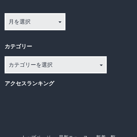
上
ア
げ！」
ー
→
カ
イ
消
カテゴリー
ブ
費
カ
者
テ
「い
ゴ
や
アクセスランキング
リ
中
ー
国
産
使
っ