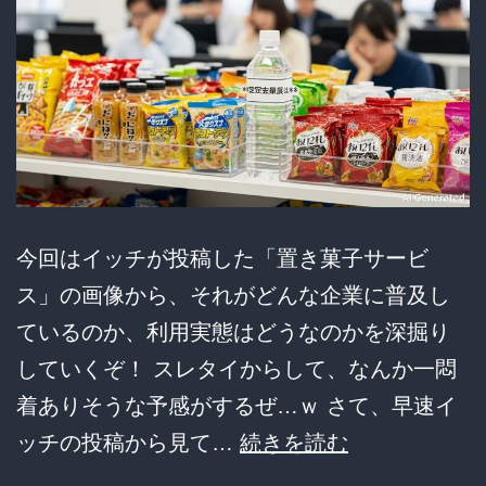
ー
ナ
ツ
は
消
え
て
今回はイッチが投稿した「置き菓子サービ
い
ス」の画像から、それがどんな企業に普及し
く
ているのか、利用実態はどうなのかを深掘り
の
していくぞ！ スレタイからして、なんか一悶
か？
着ありそうな予感がするぜ…ｗ さて、早速イ
そ
オ
ッチの投稿から見て…
続きを読む
の
フ