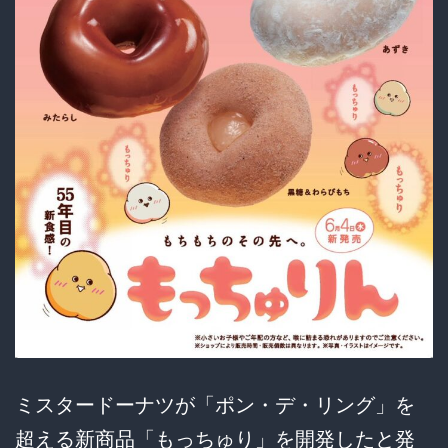
児
に
手
玉
に
取
ら
れ
た
顛
末
が
ミスタードーナツが「ポン・デ・リング」を
面
超える新商品「もっちゅり」を開発したと発