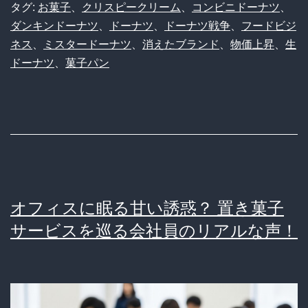
タグ:
お菓子
、
クリスピークリーム
、
コンビニドーナツ
、
ー
ダンキンドーナツ
、
ドーナツ
、
ドーナツ戦争
、
フードビジ
ド
ネス
、
ミスタードーナツ
、
消えたブランド
、
物価上昇
、
生
ー
ドーナツ
、
菓子パン
ナ
ツ」
の”最
強”伝
説！
な
オフィスに眠る甘い誘惑？ 置き菓子
ぜ
サービスを巡る会社員のリアルな声！
他
の
ド