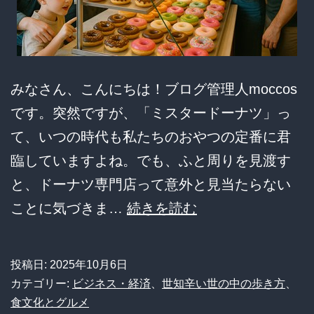
正
体
判
明
みなさん、こんにちは！ブログ管理人moccos
ｗ
です。突然ですが、「ミスタードーナツ」っ
ｗ
て、いつの時代も私たちのおやつの定番に君
臨していますよね。でも、ふと周りを見渡す
と、ドーナツ専門店って意外と見当たらない
【衝
ことに気づきま…
続きを読む
撃】
「ミ
投稿日:
2025年10月6日
ス
カテゴリー:
ビジネス・経済
、
世知辛い世の中の歩き方
、
タ
食文化とグルメ