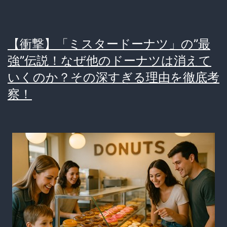
和
に
【衝撃】「ミスタードーナツ」の”最
生
強”伝説！なぜ他のドーナツは消えて
き
いくのか？その深すぎる理由を徹底考
残
察！
る
謎
お
菓
子、
衝
撃
の