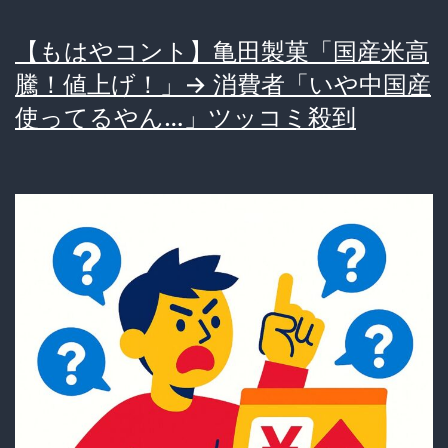
デ
【もはやコント】亀田製菓「国産米高
リ
騰！値上げ！」→ 消費者「いや中国産
ン
使ってるやん…」ツッコミ殺到
グ
を
超
え
る
新
商
品
の
開