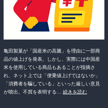
発
に
成
功
す
る
亀田製菓が「国産米の高騰」を理由に一部商
品の値上げを発表。しかし、実際には中国産
米を使用している商品もあることが指摘さ
れ、ネット上では「便乗値上げではないか」
「消費者を騙している」といった厳しい意見
【も
が噴出。不買を表明する…
続きを読む
は