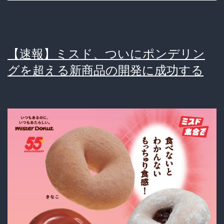
ま
で
お
【速報】ミスド、ついにポンデリン
菓
グを超える新商品の開発に成功する
子
を
運
び
逮
捕…
8
歳
女