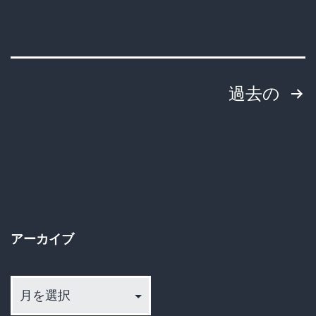
投
過去の
稿
の
ペ
ー
アーカイブ
ジ
ア
送
ー
カ