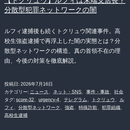
【トクリュウ】ルフィは末端支店長？
分散型犯罪ネットワークの闇
ルフィ逮捕後も続くトクリュウ関連事件。高
校生強盗逮捕で再浮上した闇の実態とは？分
散型ネットワークの構造、真の首領不在の理
由、今後の対策を徹底解説。
投稿日:
2026年7月16日
カテゴリー:
ニュース
、
ネット・SNS
、
事件・事故
、
社会
タグ:
score-32
、
urgency-4
、
テレグラム
、
トクリュウ
、
ル
フィ
、
分散型ネットワーク
、
強盗
、
特殊詐欺
、
犯罪組織
、
高校生逮捕