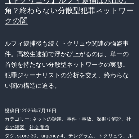
【トクリュウ】ルフィ逮捕は氷山の一
角？終わらない分散型犯罪ネットワー
クの闇
ルフィ逮捕後も続くトクリュウ関連の強盗事
件。高校生逮捕で浮かび上がるのは、単一の
首領を持たない分散型ネットワークの実態。
犯罪ジャーナリストの分析を交え、終わらな
い闇の構造に迫る。
投稿日:
2026年7月16日
カテゴリー:
ネットの話題
、
事件・事故
、
深掘り解説
、
社
会の縮図
、
社会問題
タグ:
score-30
、
urgency-4
、
テレグラム
、
トクリュウ
、
ル