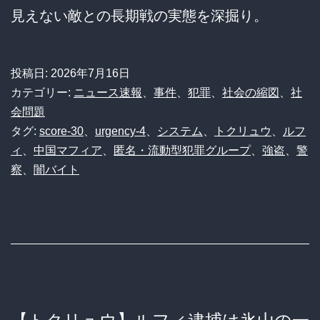
見えない敵との長期戦の実態を深掘り。
投稿日:
2026年7月16日
カテゴリー:
ニュース速報
、
事件
、
犯罪
、
社会の縮図
、
社
会問題
タグ:
score-30
、
urgency-4
、
システム
、
トクリュウ
、
ルフ
ィ
、
中国マフィア
、
匿名・流動型犯罪グループ
、
強盗
、
警
察
、
闇バイト