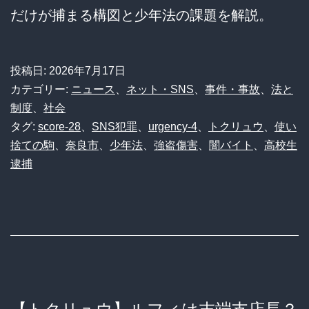
だけが捕まる構図と少年法の課題を解説。
投稿日:
2026年7月17日
カテゴリー:
ニュース
、
ネット・SNS
、
事件・事故
、
法と
制度
、
社会
タグ:
score-28
、
SNS犯罪
、
urgency-4
、
トクリュウ
、
使い
捨ての駒
、
奈良市
、
少年法
、
強盗傷害
、
闇バイト
、
高校生
逮捕