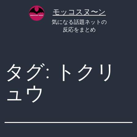
コ
モッコスヌ〜ン
ン
気になる話題ネットの
テ
反応をまとめ
ン
ツ
へ
タグ:
トクリ
ス
キ
ュウ
ッ
プ