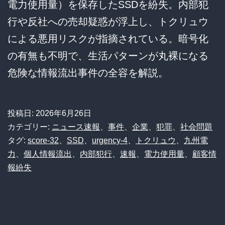
電力使用量）を保存したSSDを紛失。内部犯
行や反社への売却疑惑が浮上し、トクリュウ
による悪用リスクが指摘されている。暗号化
の有無も不明で、生活パターンが丸裸になる
危険な情報流出事件の全容を解説。
投稿日:
2026年6月26日
カテゴリー:
ニュース速報
、
事件
、
企業
、
犯罪
、
社会問題
タグ:
score-32
、
SSD
、
urgency-4
、
トクリュウ
、
九州電
力
、
個人情報流出
、
内部犯行
、
速報
、
電力使用量
、
顧客情
報紛失