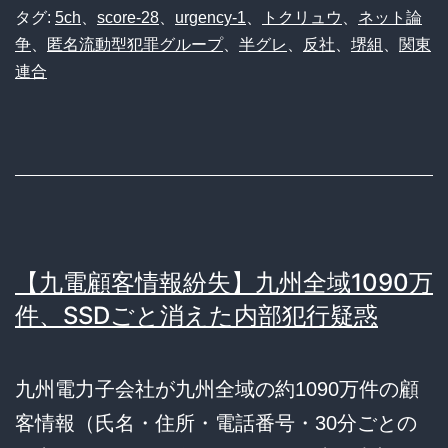
タグ:
5ch
、
score-28
、
urgency-1
、
トクリュウ
、
ネット論
争
、
匿名流動型犯罪グループ
、
半グレ
、
反社
、
堺組
、
関東
連合
【九電顧客情報紛失】九州全域1090万
件、SSDごと消えた内部犯行疑惑
九州電力子会社が九州全域の約1090万件の顧
客情報（氏名・住所・電話番号・30分ごとの