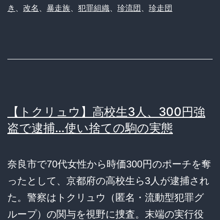
き
、
改名
、
暴走族
、
犯罪組織
、
珍流団
、
珍走団
【トクリュウ】高校生3人、300円強
盗で逮捕…使い捨ての駒の実態
奈良市で70代女性から時価300円のポーチを奪
ったとして、京都府の高校生ら3人が逮捕され
た。警察はトクリュウ（匿名・流動型犯罪グ
ループ）の関与を視野に捜査。末端の実行役