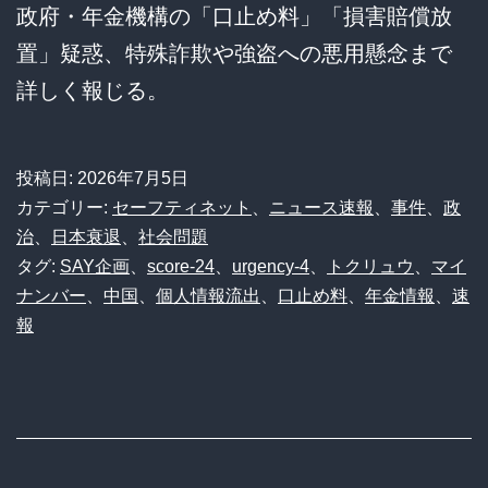
政府・年金機構の「口止め料」「損害賠償放
置」疑惑、特殊詐欺や強盗への悪用懸念まで
詳しく報じる。
投稿日:
2026年7月5日
カテゴリー:
セーフティネット
、
ニュース速報
、
事件
、
政
治
、
日本衰退
、
社会問題
タグ:
SAY企画
、
score-24
、
urgency-4
、
トクリュウ
、
マイ
ナンバー
、
中国
、
個人情報流出
、
口止め料
、
年金情報
、
速
報