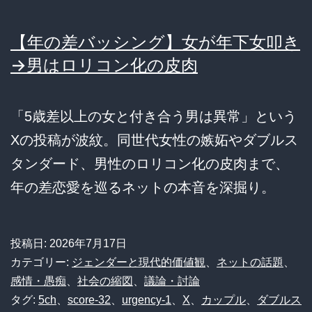
【年の差バッシング】女が年下女叩き
→男はロリコン化の皮肉
「5歳差以上の女と付き合う男は異常」という
Xの投稿が波紋。同世代女性の嫉妬やダブルス
タンダード、男性のロリコン化の皮肉まで、
年の差恋愛を巡るネットの本音を深掘り。
投稿日:
2026年7月17日
カテゴリー:
ジェンダーと現代的価値観
、
ネットの話題
、
感情・愚痴
、
社会の縮図
、
議論・討論
タグ:
5ch
、
score-32
、
urgency-1
、
X
、
カップル
、
ダブルス