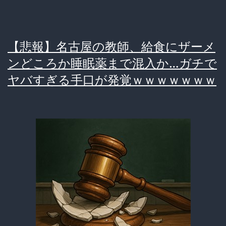
童
に
【悲報】名古屋の教師、給食にザーメ
「水
ンどころか睡眠薬まで混入か…ガチで
泳
ヤバすぎる手口が発覚ｗｗｗｗｗｗｗ
の
着
替
え
練
習」
を
強
要