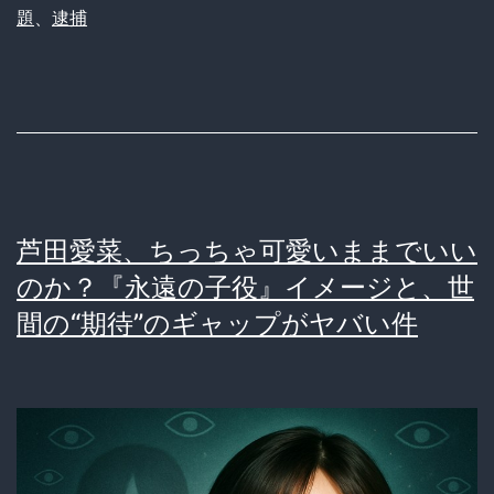
る
題
、
逮捕
〇
〇
教
員
グ
ル
芦田愛菜、ちっちゃ可愛いままでいい
ー
のか？『永遠の子役』イメージと、世
プ、
間の“期待”のギャップがヤバい件
つ
い
に
4
人