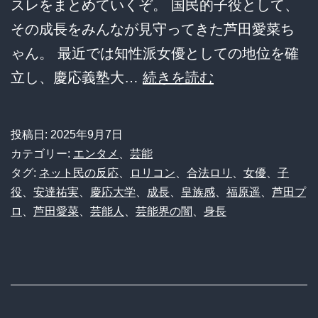
スレをまとめていくぞ。 国民的子役として、
方
その成長をみんなが見守ってきた芦田愛菜ち
は…
ゃん。 最近では知性派女優としての地位を確
芦
立し、慶応義塾大…
続きを読む
田
愛
投稿日:
2025年9月7日
菜、
カテゴリー:
エンタメ
、
芸能
ち
タグ:
ネット民の反応
、
ロリコン
、
合法ロリ
、
女優
、
子
役
、
安達祐実
、
慶応大学
、
成長
、
皇族感
、
福原遥
、
芦田プ
っ
ロ
、
芦田愛菜
、
芸能人
、
芸能界の闇
、
身長
ち
ゃ
可
愛
い