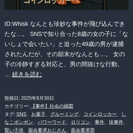
メ
ー
ID:Whisk なんとも珍妙な事件が飛び込んでき
ジ
たな…。 SNSで知り合った8歳の女の子に「な
と、
いしょで会いたい」と迫った49歳の男が逮捕
世
されたんだが、その顛末がなんとも…。 女の
間
子の冷静すぎる対応と、男の間抜けな行動、
の“期
49
…
続きを読む
待”の
歳
ギ
男、
投稿日:
2025年8月30日
ャ
東
カテゴリー:
【事件】社会の縮図
ッ
京
タグ:
SNS
、
お菓子
、
グルーミング
、
コインロッカー
、
し
プ
なこボンボン
、
パワーワード
、
ロリコン
、
事件
、
珍事件
、
か
が
賢い子供
、
面会要求おじさん
、
面会要求罪