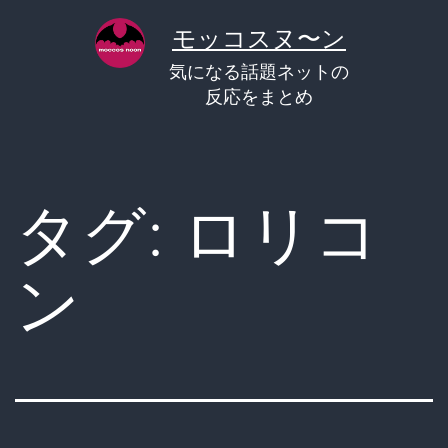
コ
モッコスヌ〜ン
ン
気になる話題ネットの
テ
反応をまとめ
ン
ツ
へ
タグ:
ロリコ
ス
キ
ン
ッ
プ