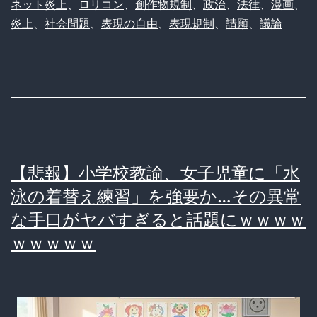
ネット炎上
、
ロリコン
、
創作物規制
、
政治
、
法律
、
漫画
、
自
炎上
、
社会問題
、
表現の自由
、
表現規制
、
請願
、
議論
由
vs
子
ど
も
の
【悲報】小学校教諭、女子児童に「水
保
泳の着替え練習」を強要か…その異常
護」
な手口がヤバすぎると話題にｗｗｗｗ
石
ｗｗｗｗｗ
破
首
相