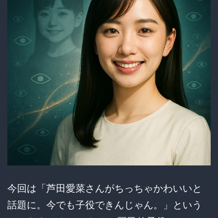
目
の
逮
捕！
残
り
の
メ
ン
バ
ー
今回は「芦田愛菜さんがちっちゃかわいいと
の
話題に。今でも子役できんじゃん。」という
行