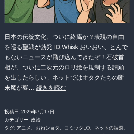
が
面
白
日本の伝統文化、ついに終焉か？表現の自由
す
を巡る聖戦が勃発 ID:Whisk おいおい、とんで
ぎ
もないニュースが飛び込んできたぞ！石破首
る
相が、ついに二次元のロリ絵を規制する請願
ん
を出したらしい。ネットではオタクたちの断
だ
【議
末魔が響…
続きを読む
が
論】
ｗ
「表
ｗ
投稿日:
2025年7月17日
現
ｗ
カテゴリー:
政治
の
タグ:
アニメ
、
おねショタ
、
コミックLO
、
ネットの話題
、