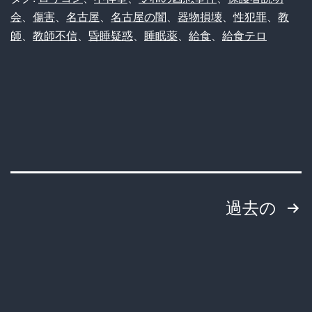
る
会
、
傷害
、
名古屋
、
名古屋の闇
、
器物損壊
、
性犯罪
、
教
の
師
、
と
教師不信
、
昏睡疑惑
、
睡眠薬
、
給食
、
給食テロ
教
話
師、
題
給
に
食
ｗ
に
ｗ
ザ
ｗ
ー
投
ｗ
過去の
メ
ｗ
稿
ン
ｗ
ど
の
ｗ
こ
ペ
ｗ
ろ