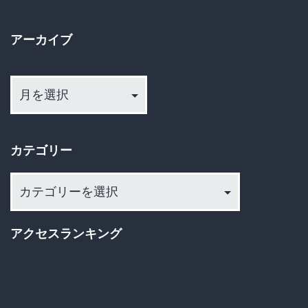
ｗ
ー
か
アーカイブ
睡
ジ
眠
ア
送
薬
ー
ま
カ
り
イ
で
カテゴリー
ブ
混
入
カ
テ
か…
ゴ
ガ
アクセスランキング
リ
チ
ー
で
ヤ