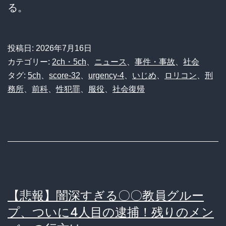
る。
投稿日:
2026年7月16日
カテゴリー:
2ch・5ch
、
ニュース
、
事件・事故
、
社会
タグ:
5ch
、
score-32
、
urgency-4
、
いじめ
、
ロリコン
、
刑
務所
、
前科
、
性犯罪
、
服役
、
社会復帰
【悲報】闇深すぎる〇〇教員グルー
プ、ついに4人目の逮捕！残りのメン