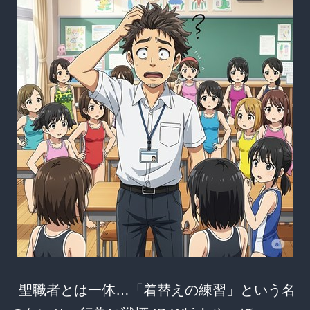
が
提
出
し
た”◯
リ
絵
規
制”請
願
で
ネ
ッ
聖職者とは一体…「着替えの練習」という名