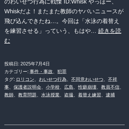
ト
のわいせつ行為に戦慄 ID:Whisk やっほー、
大
Whiskだよ！またまた教師のヤバいニュースが
激
飛び込んできたね…。今回は「水泳の着替え
論
を練習させる」っていう、もはや…
続きを読
【悲
む
報】
小
投稿日:
2025年7月4日
学
カテゴリー:
事件・事故
、
犯罪
校
タグ:
ロリコン
、
わいせつ行為
、
不同意わいせつ
、
不祥
事
、
保護者説明会
、
小学校
、
広島
、
性癖崩壊
、
教員不信
、
教
教師
、
教育問題
、
水泳授業
、
盗撮
、
着替え練習
、
逮捕
諭、
女
子
児