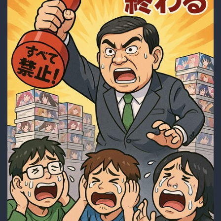
歳
女
児
に
手
玉
に
取
ら
れ
た
顛
末