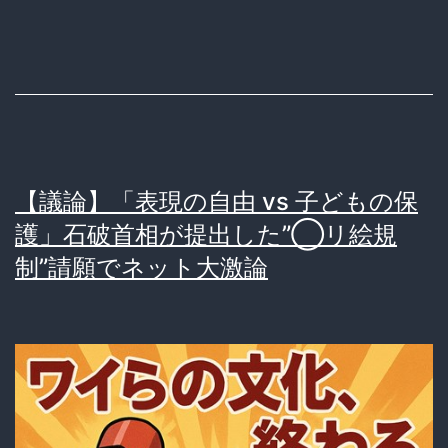
ら
ヤ
愛
バ
知
い
ま
件
で
お
【議論】「表現の自由 vs 子どもの保
菓
護」石破首相が提出した”◯リ絵規
子
制”請願でネット大激論
を
運
び
逮
捕…
8