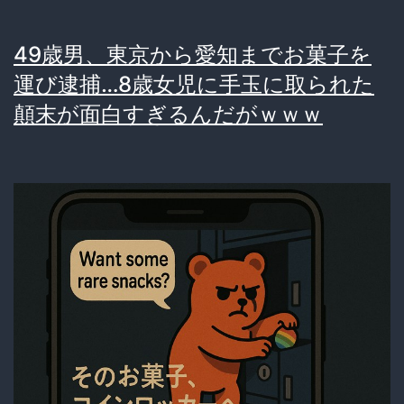
ま
49歳男、東京から愛知までお菓子を
ま
運び逮捕…8歳女児に手玉に取られた
で
顛末が面白すぎるんだがｗｗｗ
い
い
の
か？
『永
遠
の
子
役』
イ