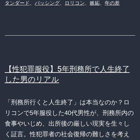
タンダード
、
バッシング
、
ロリコン
、
嫉妬
、
年の差
【性犯罪服役】5年刑務所で人生終了
した男のリアル
「刑務所行くと人生終了」は本当なのか？ロ
リコンで5年服役した40代男性が、刑務所内の
食事やいじめ、出所後の厳しい現実を生々し
く証言。性犯罪者の社会復帰の難しさを考え