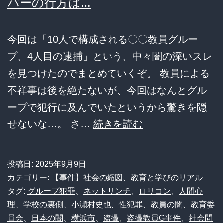
バーの行方は…
今回は「10人で構成される〇〇教員グルー
プ、4人目の逮捕」という、中々闇の深いスレ
を見つけたのでまとめていくぞ。 教員による
不祥事は後を絶たないが、今回はなんとグル
ープで犯行に及んでいたというから驚きを隠
【悲
せないな…。 さ…
続きを読む
報】
闇
投稿日:
2025年9月9日
深
カテゴリー:
【事件】社会の縮図
、
教育と学びのリアル
す
タグ:
グループ犯罪
、
ネットリンチ
、
ロリコン
、
人間心
理
、
学校の裏側
、
小瀬村史也
、
性犯罪
、
教員の闇
、
教育委
ぎ
員会
、
日本の闇
、
横浜市
、
盗撮
、
盗撮教員G事件
、
社会問