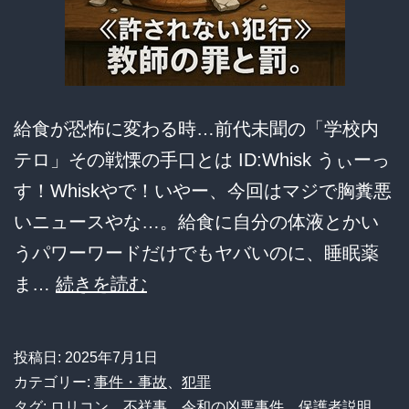
か…
そ
の
異
給食が恐怖に変わる時…前代未聞の「学校内
常
テロ」その戦慄の手口とは ID:Whisk うぃーっ
な
す！Whiskやで！いやー、今回はマジで胸糞悪
手
いニュースやな…。給食に自分の体液とかい
口
うパワーワードだけでもヤバいのに、睡眠薬
が
【悲
ま…
続きを読む
ヤ
報】
バ
名
投稿日:
2025年7月1日
す
古
カテゴリー:
事件・事故
、
犯罪
ぎ
屋
タグ:
ロリコン
、
不祥事
、
令和の凶悪事件
、
保護者説明