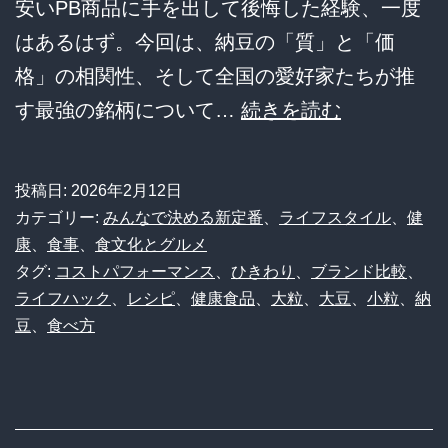
安いPB商品に手を出して後悔した経験、一度
慣
はあるはず。今回は、納豆の「質」と「価
と
格」の相関性、そして全国の愛好家たちが推
最
納
す最強の銘柄について…
続きを読む
強
豆
の
は
投稿日:
2026年2月12日
飲
「安
カテゴリー:
みんなで決める新定番
、
ライフスタイル
、
健
み
さ」
康
、
食事
、
食文化とグルメ
方
タグ:
コストパフォーマンス
、
ひきわり
、
ブランド比較
、
だ
ライフハック
、
レシピ
、
健康食品
、
大粒
、
大豆
、
小粒
、
納
け
豆
、
食べ方
で
選
ぶ