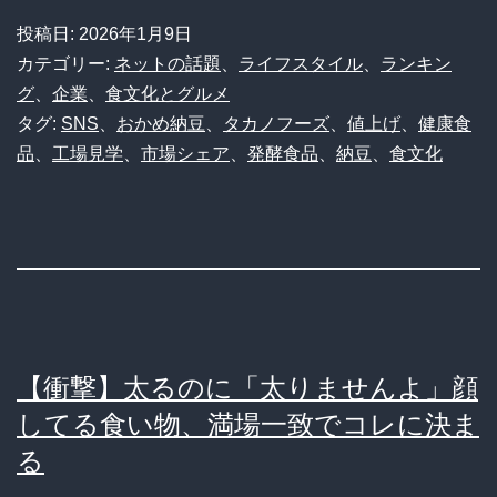
「お
愛
投稿日:
2026年1月9日
か
カテゴリー:
ネットの話題
、
ライフスタイル
、
ランキン
好
め
グ
、
企業
、
食文化とグルメ
家
タグ:
SNS
、
おかめ納豆
、
タカノフーズ
、
値上げ
、
健康食
納
た
品
、
工場見学
、
市場シェア
、
発酵食品
、
納豆
、
食文化
豆」
ち
は
が
本
教
当
え
に
る
納
至
【衝撃】太るのに「太りませんよ」顔
豆
高
してる食い物、満場一致でコレに決ま
界
の
る
の
銘