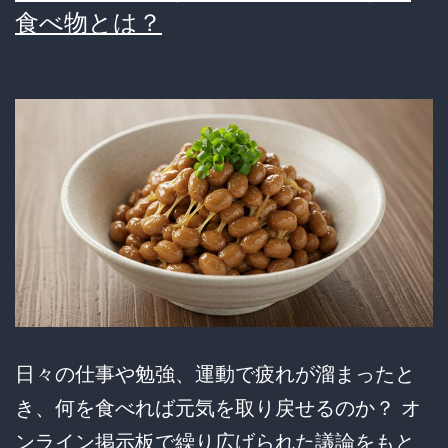
イ
食べ物とは？
か
ら
食
べ
る」
み
ん
な
の
ガ
日々の仕事や勉強、運動で疲れが溜まったと
マ
き、何を食べれば元気を取り戻せるのか？ オ
ン
ンライン掲示板で繰り広げられた議論をもと
飯