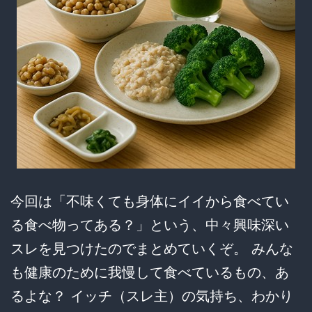
健
康
食
ラ
イ
フ
が
想
今回は「不味くても身体にイイから食べてい
像
る食べ物ってある？」という、中々興味深い
の
スレを見つけたのでまとめていくぞ。 みんな
斜
も健康のために我慢して食べているもの、あ
め
るよな？ イッチ（スレ主）の気持ち、わかり
上