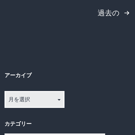
確
投
過去の
認
中
稿
3000
の
件
ペ
ー
アーカイブ
ジ
ア
送
ー
カ
り
イ
カテゴリー
ブ