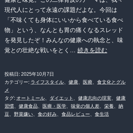
に
現代人にとって永遠の課題だよな。今回は
決
「不味くても身体にいいから食べている食べ
ま
物」という、なんとも胃の痛くなるスレッド
る
を発見したぞ！みんなの健康への執念と、味
【衝
覚との壮絶な戦いをとく…
続きを読む
撃】
「不
投稿日:
2025年10月7日
味
カテゴリー:
ライフスタイル
、
健康
、
医療
、
食文化とグル
く
メ
タグ:
オートミール
、
ダイエット
、
健康志向の現実
、
健康
て
習慣
、
健康食品
、
医療・医学
、
味覚の個人差
、
栄養
、
納
も
豆
、
野菜嫌い
、
食の好み
、
食品レビュー
、
食生活
身
体