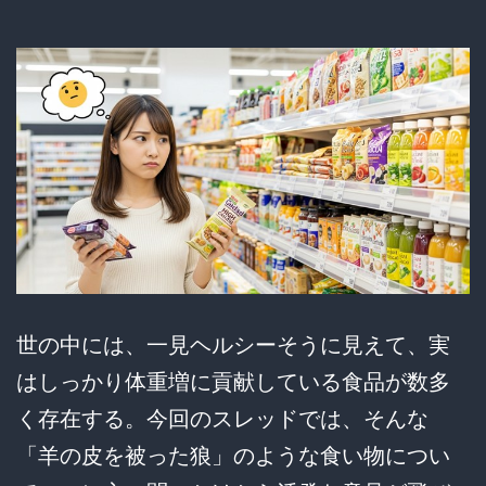
絶
柄・
対
食
王
べ
者
方
な
の
か？
ネ
ッ
ト
世の中には、一見ヘルシーそうに見えて、実
民
はしっかり体重増に貢献している食品が数多
の
く存在する。今回のスレッドでは、そんな
熱
「羊の皮を被った狼」のような食い物につい