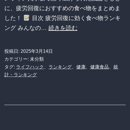
に、疲労回復におすすめの食べ物をまとめま
が
した！
目次 疲労回復に効く食べ物ランキ
判
疲
ング みんなの…
続きを読む
明！
れ
ま
て
さ
投稿日:
2025年3月14日
い
か
カテゴリー: 未分類
る
タグ:
ライフハック
、
ランキング
、
健康
、
健康食品
、
統
の
計・ランキング
と
あ
き
の
に
食
食
材
べ
も…
る