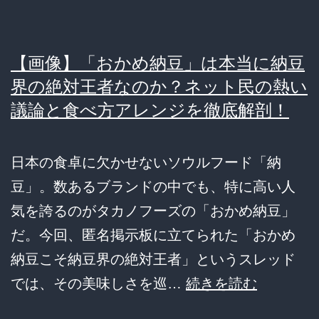
と
損
を
【画像】「おかめ納豆」は本当に納豆
す
界の絶対王者なのか？ネット民の熱い
る？
議論と食べ方アレンジを徹底解剖！
1
パ
日本の食卓に欠かせないソウルフード「納
ッ
豆」。数あるブランドの中でも、特に高い人
ク
気を誇るのがタカノフーズの「おかめ納豆」
130
だ。今回、匿名掲示板に立てられた「おかめ
円
納豆こそ納豆界の絶対王者」というスレッド
の
【画
では、その美味しさを巡…
続きを読む
壁
像】
と、