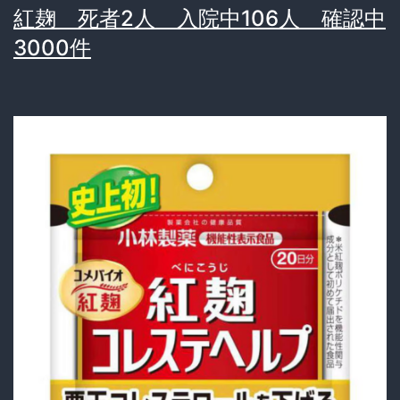
紅麹 死者2人 入院中106人 確認中
と
3000件
回
復
す
る
食
べ
物
と
は？