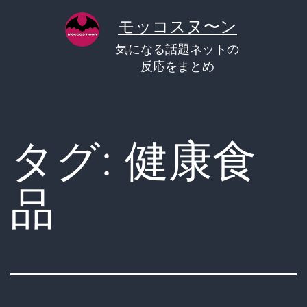
コ
モッコスヌ〜ン
ン
気になる話題ネットの
テ
反応をまとめ
ン
ツ
へ
タグ:
健康食
ス
キ
品
ッ
プ