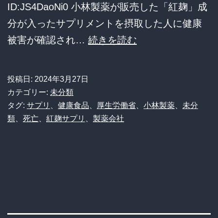
ID:JS4DaoNi0 小林製薬が販売した「紅麹」成
分が入ったサプリメントを摂取した人に健康
紅
被害が確認され…
続きを読む
麹
死
投稿日:
2024年3月27日
者
カテゴリー:
未分類
2
タグ:
サプリ
、
健康食品
、
厚生労働省
、
小林製薬
、
未分
類
、
死亡
、
紅麹サプリ
、
製薬会社
人
入
院
中
106
人