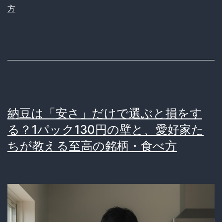
が
方
変
わ
る？
1
日
2
納豆は「安さ」だけで選ぶと損をす
杯
る？1パック130円の壁と、愛好家た
の
ちが教える至高の銘柄・食べ方
ト
マ
ト
ジ
ュ