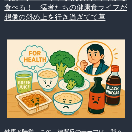
食べる！」猛者たちの健康食ライフが
解
し
想像の斜め上を行き過ぎてて草
剖！
て
る
食
い
物、
満
場
一
致
で
コ
レ
健康と味覚。この二律背反のテーマは、我々