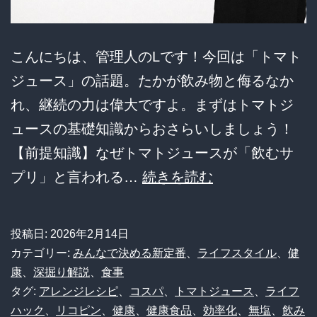
こんにちは、管理人のLです！今回は「トマト
ジュース」の話題。たかが飲み物と侮るなか
れ、継続の力は偉大ですよ。まずはトマトジ
ュースの基礎知識からおさらいしましょう！
【前提知識】なぜトマトジュースが「飲むサ
3
プリ」と言われる…
続きを読む
ヶ
月
投稿日:
2026年2月14日
で
カテゴリー:
みんなで決める新定番
、
ライフスタイル
、
健
体
康
、
深掘り解説
、
食事
タグ:
アレンジレシピ
、
コスパ
、
トマトジュース
、
ライフ
質
ハック
、
リコピン
、
健康
、
健康食品
、
効率化
、
無塩
、
飲み