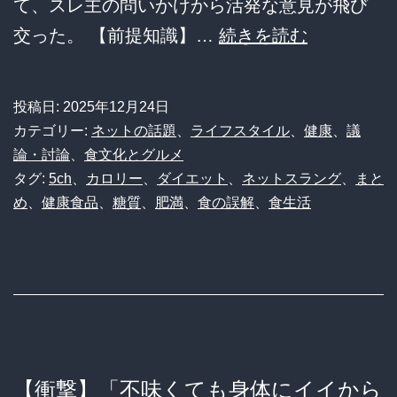
い
て、スレ主の問いかけから活発な意見が飛び
議
【衝
交った。 【前提知識】…
続きを読む
論
撃】
と
太
投稿日:
2025年12月24日
食
る
カテゴリー:
ネットの話題
、
ライフスタイル
、
健康
、
議
べ
の
論・討論
、
食文化とグルメ
タグ:
5ch
、
カロリー
、
ダイエット
、
ネットスラング
、
まと
方
に
め
、
健康食品
、
糖質
、
肥満
、
食の誤解
、
食生活
ア
「太
レ
り
ン
ま
ジ
せ
を
ん
徹
よ」
【衝撃】「不味くても身体にイイから
底
顔