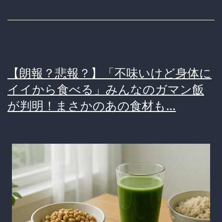
に
イ
イ
か
【朗報？悲報？】「不味いけど身体に
ら
イイから食べる」みんなのガマン飯
食
が判明！まさかのあの食材も…
べ
る！」
猛
者
た
ち
の