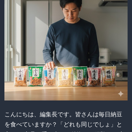
ー
ス
が
も
た
ら
す
驚
き
の
健
こんにちは、編集長です。皆さんは毎日納豆
康
を食べていますか？「どれも同じでしょ」と
習