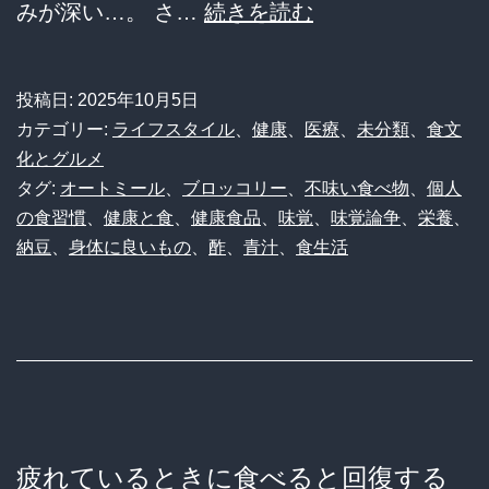
【朗
みが深い…。 さ…
続きを読む
を
報？
行
悲
き
投稿日:
2025年10月5日
報？】
過
カテゴリー:
ライフスタイル
、
健康
、
医療
、
未分類
、
食文
「不
化とグルメ
ぎ
タグ:
オートミール
、
ブロッコリー
、
不味い食べ物
、
個人
味
て
の食習慣
、
健康と食
、
健康食品
、
味覚
、
味覚論争
、
栄養
、
い
て
納豆
、
身体に良いもの
、
酢
、
青汁
、
食生活
け
草
ど
身
体
に
イ
疲れているときに食べると回復する