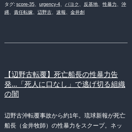
タグ:
score-35
、
urgency-4
、
パヨク
、
反基地
、
性暴力
、
沖
縄
、
責任転嫁
、
辺野古
、
速報
、
金井創
【辺野古転覆】死亡船長の性暴力告
発…「死人に口なし」で逃げ切る組織
の闇
辺野古沖転覆事故から約1年。琉球新報が死亡
船長（金井牧師）の性暴力をスクープ。ネッ