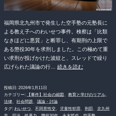
女
性
福岡県北九州市で発生した空手塾の元塾長に
6
よる教え子へのわいせつ事件。検察は「比類
人
なきほどに悪質」と断罪し、有期刑の上限で
支
ある懲役30年を求刑しました。この極めて重
配
い求刑が投げかけた波紋と、スレッドで繰り
の
【衝
広げられた議論の行…
続きを読む
絶
撃】
望
空
投稿日:
2026年1月11日
手
カテゴリー:
【事件】社会の縮図
、
教育と学びのリアル
、
塾
法律
、
社会問題
、
議論・討論
タグ:
わいせつ
、
不同意性交
、
児童性犯罪
、
刑罰
、
北九州
元
市
、
司法
、
性暴力
、
懲役30年
、
永末哲也
、
空手塾