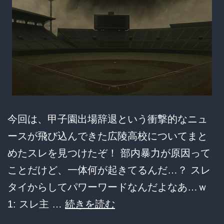
む“闇”と
メ
デ
ィ
ア
の
沈
今回は、甲子園出場辞退という衝撃的なニュ
黙
ースが飛び込んできた広陵高校についてまと
【悲
めたスレを見つけたぞ！ 部内暴力が原因って
報】
ことだけど、一体何が起きてるんだ…？ スレ
タイからしてパワーワードなんだよなあ…ｗ
【衝
1: スレ主 …
続きを読む
撃】