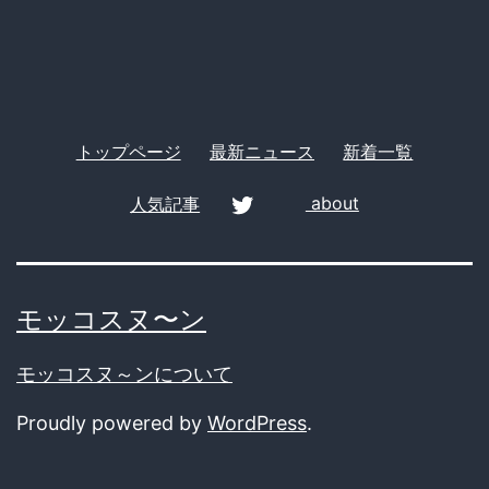
ー
闇
深
き
伝
トップページ
最新ニュース
新着一覧
統
に
人気記事
about
ネ
twitter
ッ
ト
モッコスヌ〜ン
住
モッコスヌ～ンについて
民
Proudly powered by
WordPress
.
の
怒