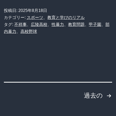
甲
投稿日:
2025年8月18日
子
カテゴリー:
スポーツ
、
教育と学びのリアル
園
タグ:
不祥事
、
広陵高校
、
性暴力
、
教育問題
、
甲子園
、
部
内暴力
、
高校野球
辞
退
の
広
陵
高
校、
投
過去の
不
祥
稿
事