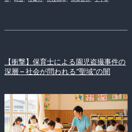
塾
長
に
懲
役
30
【衝撃】保育士による園児盗撮事件の
年
深層 – 社会が問われる“聖域”の闇
求
刑、
教
え
子
へ