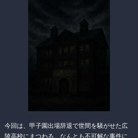
社
会
が
問
わ
れ
る“聖
域”の
闇
今回は、甲子園出場辞退で世間を騒がせた広
陵高校にまつわる、なんとも不可解な事件に