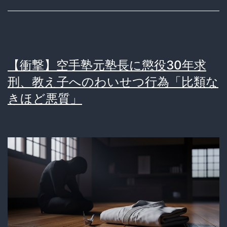
レ
イ
プ
【衝撃】空手塾元塾長に懲役30年求
事
刑、教え子へのわいせつ行為「比類な
件
きほど悪質」
艦
長
と
呼
ば
せ
20
代