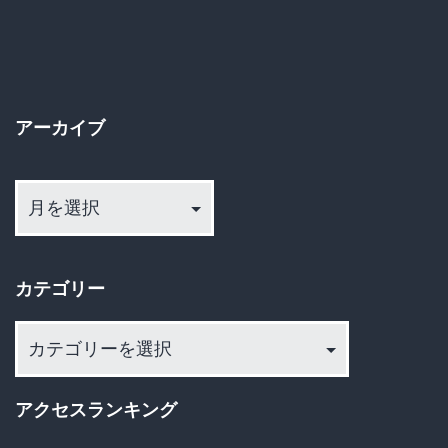
の
の
ペ
代
償
ー
が
アーカイブ
ジ
デ
ア
送
カ
ー
す
カ
り
ぎ
イ
カテゴリー
る
ブ
と
カ
話
テ
ゴ
題
アクセスランキング
リ
に…