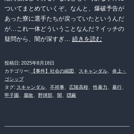
ついてまとめていくぞ。なんと、爆破予告が
あった寮に選手たちが戻っていたというんだ
が…これ一体どういうことなんだ？イッチの
【衝
疑問から、闇が深すぎ…
続きを読む
撃】
広
投稿日:
2025年8月18日
陵
カテゴリー:
【事件】社会の縮図
、
スキャンダル
、
炎上・
高
ゴシップ
タグ:
スキャンダル
、
不祥事
、
広陵高校
、
性暴力
、
暴行
、
校、
甲子園
、
腐敗
、
野球部
、
闇
、
隠蔽
爆
破
予
告