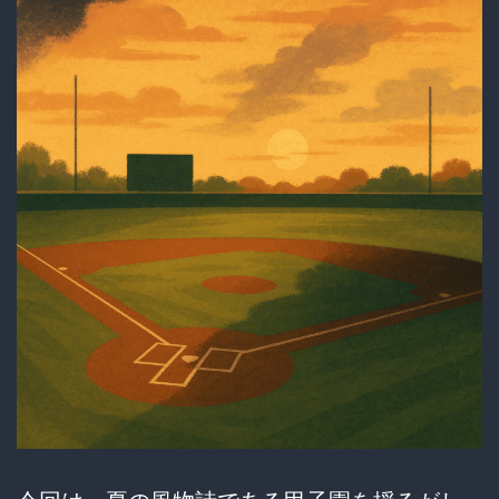
裏
に
隠
さ
れ
た”闇”が
ヤ
バ
す
ぎ
る
と
話