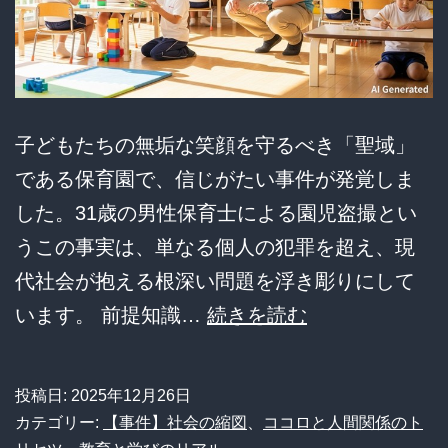
の
わ
い
せ
つ
子どもたちの無垢な笑顔を守るべき「聖域」
行
である保育園で、信じがたい事件が発覚しま
為
した。31歳の男性保育士による園児盗撮とい
「比
うこの事実は、単なる個人の犯罪を超え、現
類
代社会が抱える根深い問題を浮き彫りにして
な
【衝
います。 前提知識…
続きを読む
き
撃】
ほ
保
投稿日:
2025年12月26日
ど
育
カテゴリー:
【事件】社会の縮図
、
ココロと人間関係のト