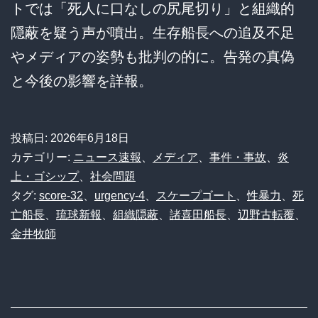
トでは「死人に口なしの尻尾切り」と組織的
隠蔽を疑う声が噴出。生存船長への追及不足
やメディアの姿勢も批判の的に。告発の真偽
と今後の影響を詳報。
投稿日:
2026年6月18日
カテゴリー:
ニュース速報
、
メディア
、
事件・事故
、
炎
上・ゴシップ
、
社会問題
タグ:
score-32
、
urgency-4
、
スケープゴート
、
性暴力
、
死
亡船長
、
琉球新報
、
組織隠蔽
、
諸喜田船長
、
辺野古転覆
、
金井牧師