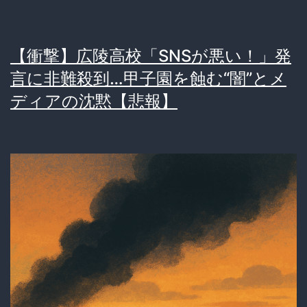
さ
れ
【衝撃】広陵高校「SNSが悪い！」発
た
言に非難殺到…甲子園を蝕む“闇”とメ
寮
ディアの沈黙【悲報】
に
戻
る
謎
ム
ー
ブ！
そ
の