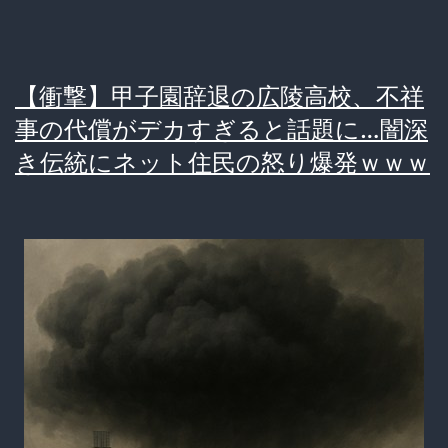
い！」
発
【衝撃】甲子園辞退の広陵高校、不祥
言
事の代償がデカすぎると話題に…闇深
に
き伝統にネット住民の怒り爆発ｗｗｗ
非
難
殺
到…
甲
子
園
を
蝕