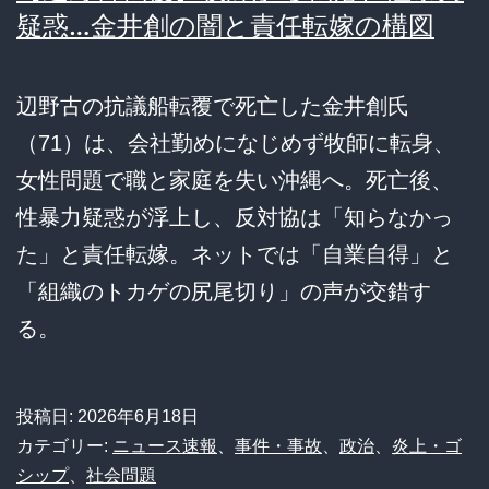
疑惑…金井創の闇と責任転嫁の構図
辺野古の抗議船転覆で死亡した金井創氏
（71）は、会社勤めになじめず牧師に転身、
女性問題で職と家庭を失い沖縄へ。死亡後、
性暴力疑惑が浮上し、反対協は「知らなかっ
た」と責任転嫁。ネットでは「自業自得」と
「組織のトカゲの尻尾切り」の声が交錯す
る。
投稿日:
2026年6月18日
カテゴリー:
ニュース速報
、
事件・事故
、
政治
、
炎上・ゴ
シップ
、
社会問題