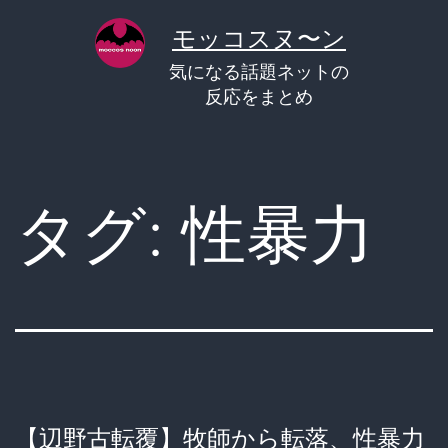
コ
モッコスヌ〜ン
ン
気になる話題ネットの
テ
反応をまとめ
ン
ツ
へ
タグ:
性暴力
ス
キ
ッ
プ
【辺野古転覆】牧師から転落、性暴力