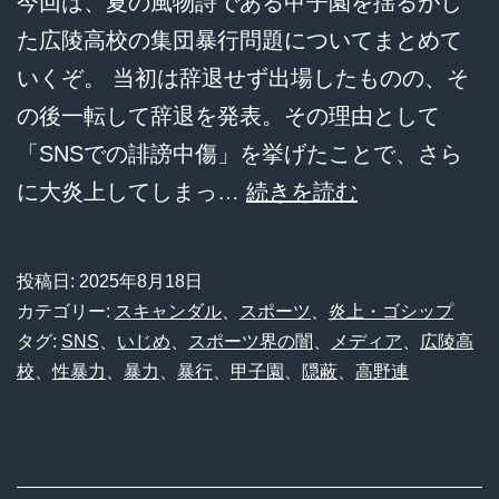
今回は、夏の風物詩である甲子園を揺るがし
題
た広陵高校の集団暴行問題についてまとめて
に
いくぞ。 当初は辞退せず出場したものの、そ
ｗ
の後一転して辞退を発表。その理由として
ｗ
「SNSでの誹謗中傷」を挙げたことで、さら
ｗ
【衝
に大炎上してしまっ…
続きを読む
撃】
広
投稿日:
2025年8月18日
陵
カテゴリー:
スキャンダル
、
スポーツ
、
炎上・ゴシップ
高
タグ:
SNS
、
いじめ
、
スポーツ界の闇
、
メディア
、
広陵高
校
、
性暴力
、
暴力
、
暴行
、
甲子園
、
隠蔽
、
高野連
校
「SNS
が
悪