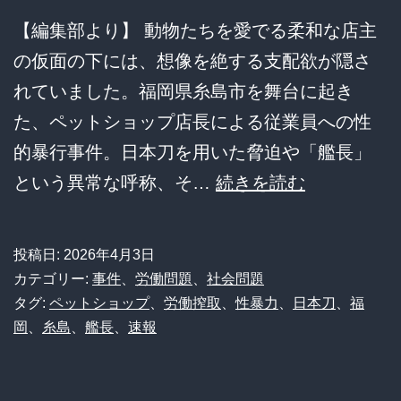
【編集部より】 動物たちを愛でる柔和な店主
の仮面の下には、想像を絶する支配欲が隠さ
れていました。福岡県糸島市を舞台に起き
た、ペットショップ店長による従業員への性
的暴行事件。日本刀を用いた脅迫や「艦長」
ペ
という異常な呼称、そ…
続きを読む
ッ
ト
投稿日:
2026年4月3日
店
カテゴリー:
事件
、
労働問題
、
社会問題
長
タグ:
ペットショップ
、
労働搾取
、
性暴力
、
日本刀
、
福
岡
、
糸島
、
艦長
、
速報
日
本
刀