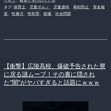
悪
士
リセツ
、
教育と学びのリアル
タグ:
保育士
、
児童ポルノ
、
児童虐待
、
再犯防止
、
実名報
質」
に
道
、
性暴力
、
性犯罪
、
盗撮
、
社会問題
よ
る
園
児
盗
撮
【衝撃】広陵高校、爆破予告された寮
事
に戻る謎ムーブ！その裏に隠され
件
た”闇”がヤバすぎると話題にｗｗｗ
の
深
層
–