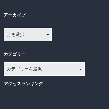
ー
アーカイブ
ジ
ア
送
ー
カ
り
イ
カテゴリー
ブ
カ
テ
ゴ
アクセスランキング
リ
ー