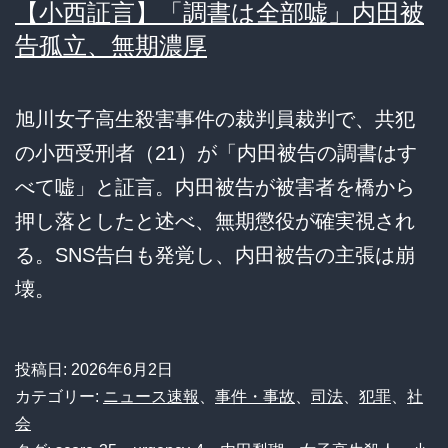
【小西証言】「調書は全部嘘」内田被
告孤立、無期濃厚
旭川女子高生殺害事件の裁判員裁判で、共犯
の小西受刑者（21）が「内田被告の調書はす
べて嘘」と証言。内田被告が被害者を橋から
押し落としたと述べ、無期懲役が確実視され
る。SNS告白も発覚し、内田被告の主張は崩
壊。
投稿日:
2026年6月2日
カテゴリー:
ニュース速報
、
事件・事故
、
司法
、
犯罪
、
社
会