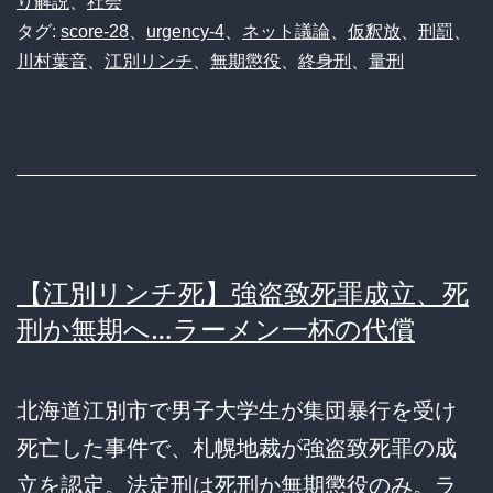
り解説
、
社会
タグ:
score-28
、
urgency-4
、
ネット議論
、
仮釈放
、
刑罰
、
川村葉音
、
江別リンチ
、
無期懲役
、
終身刑
、
量刑
【江別リンチ死】強盗致死罪成立、死
刑か無期へ…ラーメン一杯の代償
北海道江別市で男子大学生が集団暴行を受け
死亡した事件で、札幌地裁が強盗致死罪の成
立を認定。法定刑は死刑か無期懲役のみ。ラ