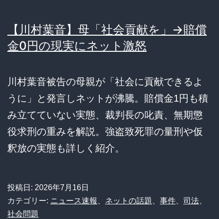
【川村葉音】母「社会貢献を」→賠償
金0円の現実にネット激怒
川村葉音被告の母親が「社会に貢献できるよ
うに」と発言しネットが沸騰。賠償金1円も積
み立てていない実態、裁判長の叱責、無期懲
役求刑の重みを解説。強盗致死罪の量刑や仮
釈放の実態も詳しく紹介。
投稿日:
2026年7月16日
カテゴリー:
ニュース速報
、
ネットの話題
、
事件
、
司法
、
社会問題