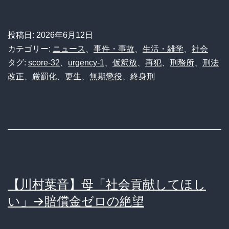
投稿日:
2026年6月12日
カテゴリー:
ニュース
、
事件・事故
、
生活・雑学
、
社会
タグ:
score-32
、
urgency-1
、
仮釈放
、
再犯
、
刑務所
、
刑法
改正
、
厳罰化
、
更生
、
無期懲役
、
終身刑
【川村葉音】母「社会貢献してほし
い」→賠償金ゼロの絶望