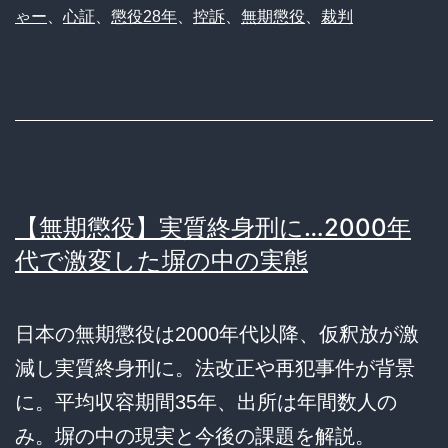
ゃー
、
心証
、
懲役28年
、
控訴
、
無期懲役
、
裁判
【無期懲役】実質終身刑に…2000年
代で激変した塀の中の実態
日本の無期懲役は2000年代以降、仮釈放が激
減し実質終身刑に。法改正や再犯事件が背景
に。平均収容期間35年、出所は年間数人の
み。塀の中の現実と今後の課題を解説。