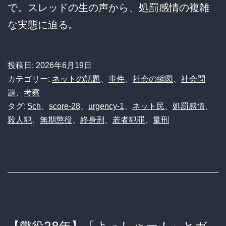
で。スレッドの生の声から、処罰感情の複雑
な実態に迫る。
投稿日:
2026年6月19日
カテゴリー:
ネットの話題
、
事件
、
社会の縮図
、
社会問
題
、
考察
タグ:
5ch
、
score-28
、
urgency-1
、
ネット民
、
処罰感情
、
殺人犯
、
無期懲役
、
終身刑
、
若者犯罪
、
量刑