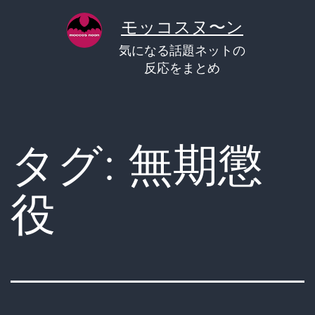
コ
モッコスヌ〜ン
ン
気になる話題ネットの
テ
反応をまとめ
ン
ツ
へ
タグ:
無期懲
ス
キ
役
ッ
プ