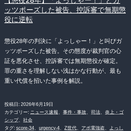
【懲役28年】「よっしゃー！」とガ
ッツポーズした被告、控訴審で無期懲
役に逆転
懲役28年の判決に「よっしゃー！」と叫びガ
ッツポーズした被告。その態度が裁判官の心
証を悪化させ、控訴審では無期懲役が確定。
罪の重さを理解しない浅はかな行動が、最も
重い代償を招いた事例を解説。
投稿日:
2026年6月19日
カテゴリー:
ニュース速報
、
事件・事故
、
司法
、
炎上・ゴ
シップ
、
社会
タグ:
score-34
、
urgency-4
、
Z世代
、
アポ電強盗
、
よっし