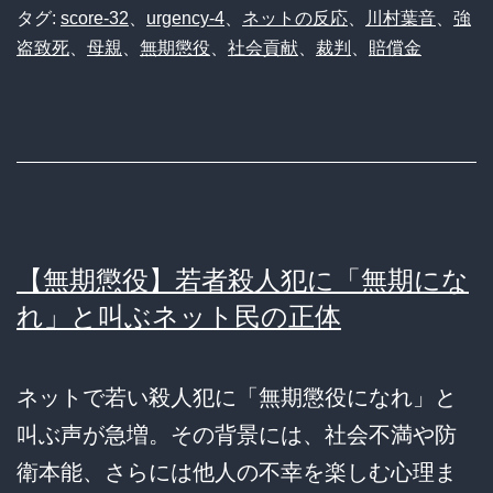
タグ:
score-32
、
urgency-4
、
ネットの反応
、
川村葉音
、
強
盗致死
、
母親
、
無期懲役
、
社会貢献
、
裁判
、
賠償金
【無期懲役】若者殺人犯に「無期にな
れ」と叫ぶネット民の正体
ネットで若い殺人犯に「無期懲役になれ」と
叫ぶ声が急増。その背景には、社会不満や防
衛本能、さらには他人の不幸を楽しむ心理ま