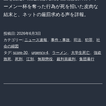
ーメン一杯を奪った行為が死を招いた皮肉な
結末と、ネットの厳罰求める声を詳報。
投稿日:
2026年6月3日
カテゴリー:
ニュース速報
、
事件・事故
、
司法
、
犯罪
、
社
会の縮図
タグ:
score-30
、
urgency-4
、
ラーメン
、
大学生死亡
、
強盗
致死
、
死刑
、
江別
、
無期懲役
、
裁判員裁判
、
集団暴行