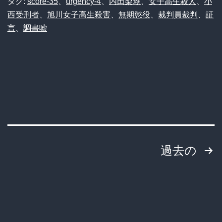
タグ:
score-35
、
urgency-4
、
内田梨瑚
、
女子高生殺人
、
小
西受刑者
、
旭川女子高生殺害
、
無期懲役
、
裁判員裁判
、
証
言
、
調書嘘
投
過去の
稿
の
ペ