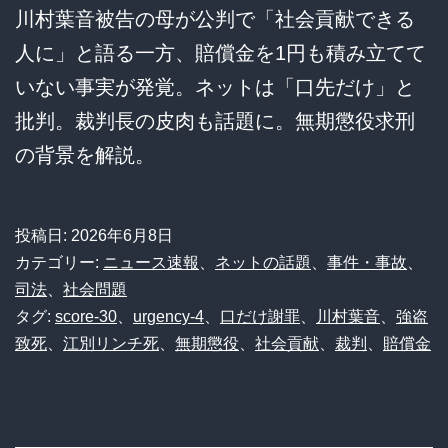
川村葉音被告の母が公判で「社会貢献できる
人に」と語る一方、賠償金を1円も積み立てて
いない事実が発覚。ネットは「口先だけ」と
批判。裁判長の皮肉も話題に。無期懲役求刑
の背景を解説。
投稿日:
2026年6月8日
カテゴリー:
ニュース速報
、
ネットの話題
、
事件・事故
、
司法
、
社会問題
タグ:
score-30
、
urgency-4
、
口だけ謝罪
、
川村葉音
、
強盗
致死
、
江別リンチ死
、
無期懲役
、
社会貢献
、
裁判
、
賠償金