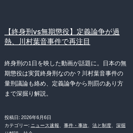
【終身刑vs無期懲役】定義論争が過
熱、川村葉音事件で再注目
終身刑の1日を映した動画が話題に。日本の無
期懲役は実質終身刑なのか？川村葉音事件の
量刑議論も絡め、定義論争から刑罰のあり方
まで深掘り解説。
投稿日:
2026年6月6日
カテゴリー:
ニュース速報
、
事件・事故
、
法と制度
、
深掘