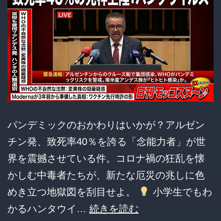
パンデミックのおかわりはいかが？アルゼン
チン発、致死率40％を誇る「念能力者」が世
界を震撼させている件。コロナ禍の狂乱を懐
かしむ中毒者たちが、新たな厄災の兆しに色
めき立つ地獄図を刮目せよ。
小学生でもわ
【ハ
かるハンタウイ…
続きを読む