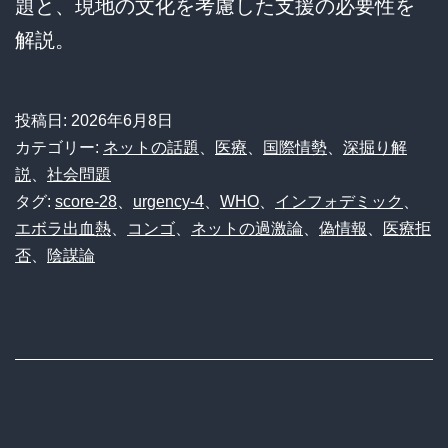
題と、現地の文化を考慮した支援の必要性を
解説。
投稿日:
2026年6月8日
カテゴリー:
ネットの話題
、
医療
、
国際情勢
、
深掘り解
説
、
社会問題
タグ:
score-28
、
urgency-4
、
WHO
、
インフォデミック
、
エボラ出血熱
、
コンゴ
、
ネットの過激論
、
偽情報
、
医療拒
否
、
陰謀論