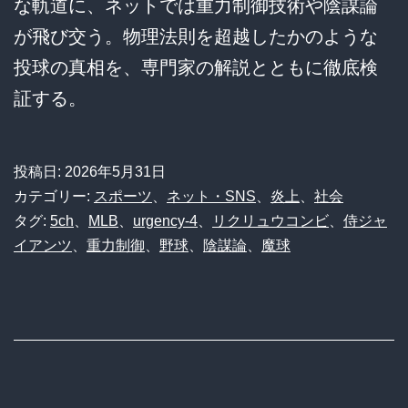
な軌道に、ネットでは重力制御技術や陰謀論
が飛び交う。物理法則を超越したかのような
投球の真相を、専門家の解説とともに徹底検
証する。
投稿日:
2026年5月31日
カテゴリー:
スポーツ
、
ネット・SNS
、
炎上
、
社会
タグ:
5ch
、
MLB
、
urgency-4
、
リクリュウコンビ
、
侍ジャ
イアンツ
、
重力制御
、
野球
、
陰謀論
、
魔球