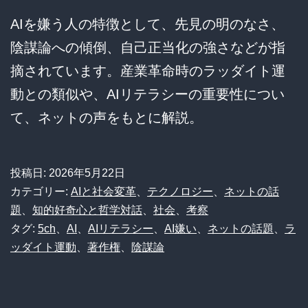
AIを嫌う人の特徴として、先見の明のなさ、
陰謀論への傾倒、自己正当化の強さなどが指
摘されています。産業革命時のラッダイト運
動との類似や、AIリテラシーの重要性につい
て、ネットの声をもとに解説。
投稿日:
2026年5月22日
カテゴリー:
AIと社会変革
、
テクノロジー
、
ネットの話
題
、
知的好奇心と哲学対話
、
社会
、
考察
タグ:
5ch
、
AI
、
AIリテラシー
、
AI嫌い
、
ネットの話題
、
ラ
ッダイト運動
、
著作権
、
陰謀論