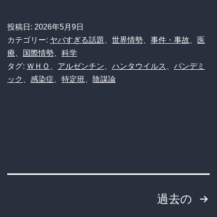
ン
タ
投稿日:
2026年5月9日
ウ
カテゴリー:
ヤバすぎる話題
、
世界情勢
、
事件・事故
、
医
イ
療
、
国際情勢
、
科学
タグ:
ＷＨＯ
、
アルゼンチン
、
ハンタウイルス
、
パンデミ
ル
ック
、
感染症
、
特定班
、
陰謀論
ス】
致
死
率
40％
の
衝
投
過去の
撃。