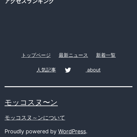
アクセスランキング
リ
と
ー
WHO
の
現
状
トップページ
最新ニュース
新着一覧
人気記事
about
twitter
モッコスヌ〜ン
モッコスヌ～ンについて
Proudly powered by
WordPress
.