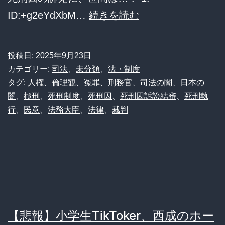
へ
死
ID:+g2eYdXbM…
続きを読む
の“大
刑
人
囚
投稿日:
2025年9月23日
げ
が
カテゴリー:
司法
、
未分類
、
法・制度
な
国
タグ:
人権
、
倫理観
、
冤罪
、
刑務官
、
司法の闇
、
日本の
闇
、
極刑
、
死刑制度
、
死刑囚
、
死刑囚訴訟結審
、
死刑執
い”対
を
行
、
民意
、
法務大臣
、
法律
、
裁判
応
訴
に
え
賛
る？！
否
「絞
両
首
論
刑
【悲報】小学生TikToker、西成のホー
は