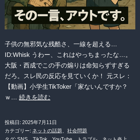
子供の無邪気な残酷さ、一線を超える…
ID:Whisk うわー、これはやっちまったな…。
大阪・西成でこの手の煽りは命知らずすぎる
だろ。スレ民の反応を見ていくか！ 元スレ：
【動画】小学生TikToker「家ないんですか？
【悲
ｗ…
続きを読む
報】
小
投稿日:
2025年7月11日
学
カテゴリー:
ネットの話題
、
社会問題
生
タグ:
SNS
、
TikTok
、
YouTube
、
トラブル
、
ネット炎上
、