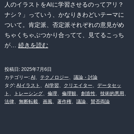
人のイラストをAIに学習させるのってアリ？
ん
ナシ？」っていう、かなりきわどいテーマに
で
ついて。肯定派、否定派それぞれの意見がめ
す
ちゃくちゃぶつかり合ってて、見てるこっち
か？
【悲
が…
続きを読む
w」
報】
と
AI
突
投稿日:
2025年7月6日
イ
カテゴリー:
AI
、
テクノロジー
、
議論・討論
撃
ラ
タグ:
AIイラスト
、
AI学習
、
クリエイター
、
データセッ
し
ト
、
トレーシング
、
倫理
、
倫理観
、
創造性
、
技術的悪用
、
ス
た
法律
、
無断転載
、
画風
、
著作権
、
議論
、
賛否両論
ト
結
生
果、
成、
ガ