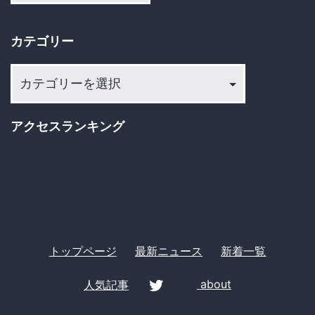
た
カ
り
イ
り
カテゴリー
ブ
前
か？
カ
テ
倫
ゴ
理
アクセスランキング
リ
観
ー
を
巡
る
大
トップページ
最新ニュース
新着一覧
激
人気記事
about
突
ｗ