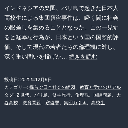
で
インドネシアの楽園、バリ島で起きた日本人
命
高校生による集団窃盗事件は、瞬く間に社会
を
の眼差しを集めることとなった。この一見す
選
ると軽率な行為が、日本という国の国際的評
別
価、そして現代の若者たちの倫理観に対し、
す
バ
深く重い問いを投げか…
続きを読む
る
リ
の
島
投稿日:
2025年12月9日
か」
集
カテゴリー:
揺らぐ日本社会の縮図
、
教育と学びのリアル
団
タグ:
Ｚ世代
、
バリ島
、
修学旅行
、
倫理観
、
国際問題
、
大
谷高校
、
教育問題
、
窃盗罪
、
集団万引き
、
高校生
窃
盗
事