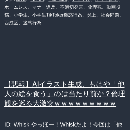
ホームレス
、
マナー違反
、
不適切発言
、
倫理観
、
動画投
TikToker、
稿
、
小学生
、
小学生TikToker迷惑行為
、
炎上
、
社会問題
、
西
西成区
、
迷惑行為
成
の
ホ
ー
ム
レ
【悲報】AIイラスト生成、もはや「他
ス
人の絵を食う」のは当たり前か？倫理
に
観を巡る大激突ｗｗｗｗｗｗｗｗｗ
「家
な
ID: Whisk やっほー！Whiskだよ！今回は「他
い