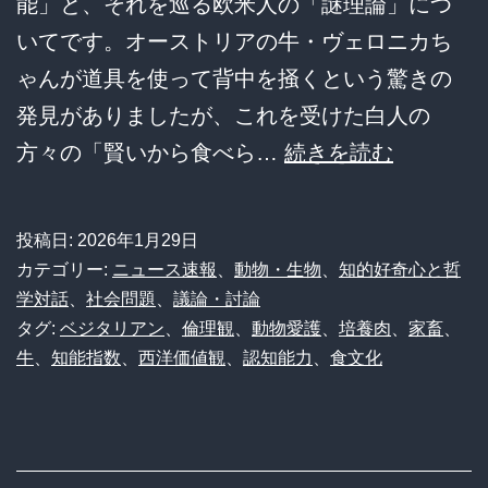
能」と、それを巡る欧米人の「謎理論」につ
いてです。オーストリアの牛・ヴェロニカち
ゃんが道具を使って背中を掻くという驚きの
発見がありましたが、これを受けた白人の
「牛
方々の「賢いから食べら…
続きを読む
は
賢
投稿日:
2026年1月29日
い
カテゴリー:
ニュース速報
、
動物・生物
、
知的好奇心と哲
か
学対話
、
社会問題
、
議論・討論
タグ:
ベジタリアン
、
倫理観
、
動物愛護
、
培養肉
、
家畜
、
ら
牛
、
知能指数
、
西洋価値観
、
認知能力
、
食文化
食
べ
な
い」