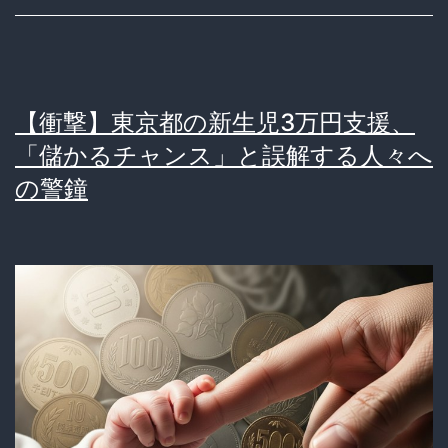
件：
日
本
【衝撃】東京都の新生児3万円支援、
と
「儲かるチャンス」と誤解する人々へ
若
の警鐘
者
の
倫
理
観
が
国
際