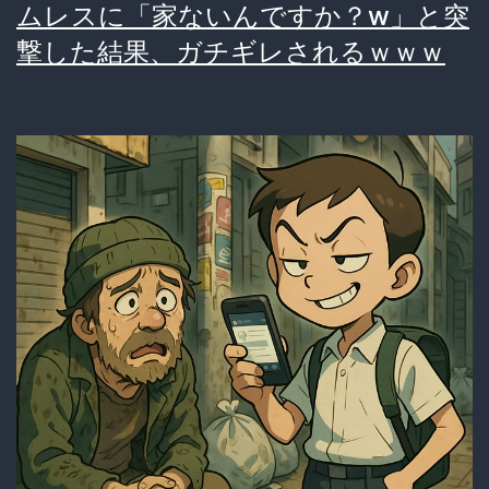
ムレスに「家ないんですか？w」と突
残
撃した結果、ガチギレされるｗｗｗ
虐」
賠
償
金
3300
万
円
の
行
方