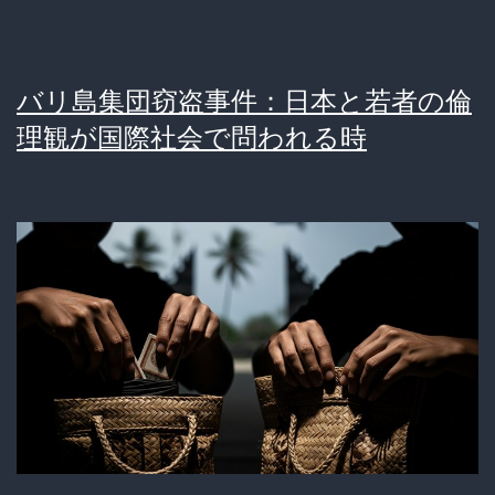
白
人
バリ島集団窃盗事件：日本と若者の倫
の
理観が国際社会で問われる時
価
値
観
に
批
判
殺
到
「知
能