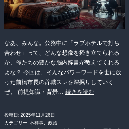
ン
ス」
と
誤
解
なあ、みんな。公務中に「ラブホテルで打ち
す
合わせ」って、どんな想像を掻き立てられる
る
か、俺たちの豊かな脳内辞書が教えてくれる
人々
よな？ 今回は、そんなパワーワードを世に放
へ
った前橋市長の辞職スレを深掘りしていく
の
【悲
ぜ。 前提知識・背景…
続きを読む
警
報】
鐘
前
投稿日:
2025年11月26日
橋
カテゴリー:
不祥事
、
政治