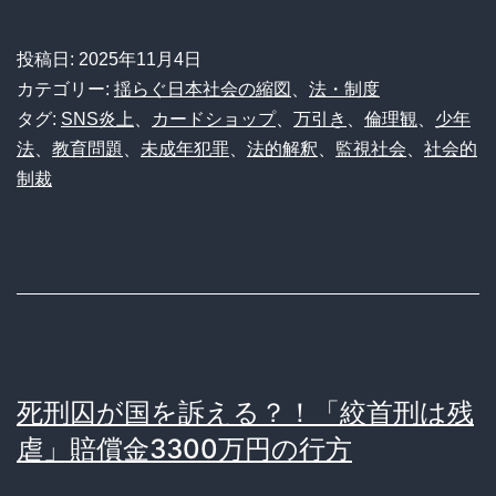
撃】
カ
投稿日:
2025年11月4日
ー
カテゴリー:
揺らぐ日本社会の縮図
、
法・制度
ド
タグ:
SNS炎上
、
カードショップ
、
万引き
、
倫理観
、
少年
法
、
教育問題
、
未成年犯罪
、
法的解釈
、
監視社会
、
社会的
シ
制裁
ョ
ッ
プ
の
「被
害
死刑囚が国を訴える？！「絞首刑は残
届
虐」賠償金3300万円の行方
取
り