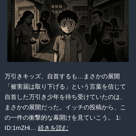
せ」
の
闇
が
深
す
ぎ
万引きキッズ、自首するも…まさかの展開
る
「被害届は取り下げる」という言葉を信じて
件
自首した万引き少年を待ち受けていたのは、
まさかの展開だった。イッチの投稿から、こ
の一件の衝撃的な幕開けを見ていこう。 1:
【衝
ID:1mZHi…
続きを読む