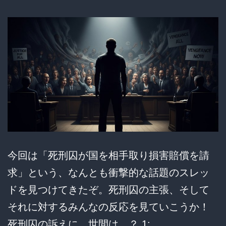
下
げ」
宣
言
の
裏
側！
万
引
今回は「死刑囚が国を相手取り損害賠償を請
き
求」という、なんとも衝撃的な話題のスレッ
キ
ドを見つけてきたぞ。死刑囚の主張、そして
ッ
それに対するみんなの反応を見ていこうか！
ズ
死刑囚の訴えに、世間は…？ 1: