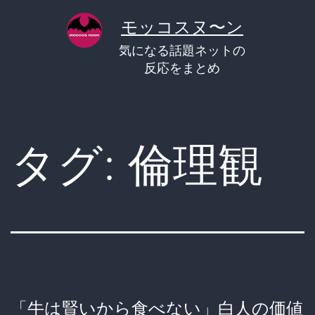
コ
モッコスヌ〜ン
ン
気になる話題ネットの
テ
反応をまとめ
ン
ツ
へ
タグ:
倫理観
ス
キ
ッ
プ
「牛は賢いから食べない」白人の価値