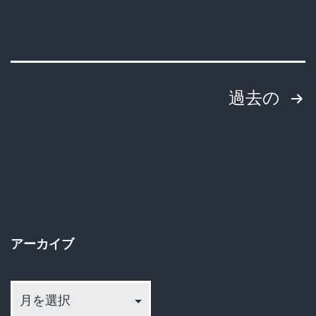
も
チ
は
ギ
や
レ
「他
さ
投
過去の
人
れ
稿
の
る
絵
の
ｗ
を
ｗ
ペ
食
ｗ
ー
う」
アーカイブ
の
ジ
は
ア
送
当
ー