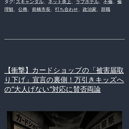
市
タグ:
スキャンダル
、
ネット炎上
、
ラブホテル
、
不倫
、
倫
理観
、
公務
、
前橋市長
、
打ち合わせ
、
政治家
、
辞職
長、
つ
い
に
辞
職！
【衝撃】カードショップの「被害届取
「ラ
り下げ」宣言の裏側！万引きキッズへ
ブ
の“大人げない”対応に賛否両論
ホ
打
ち
合
わ