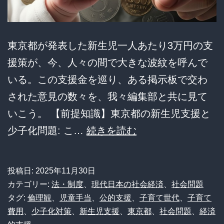
社
会
で
東京都が発表した新生児一人あたり3万円の支
問
援策が、今、人々の間で大きな波紋を呼んで
わ
いる。この支援金を巡り、ある掲示板で交わ
れ
された意見の数々を、我々編集部と共に見て
る
いこう。 【前提知識】東京都の新生児支援と
時
【衝
少子化問題: こ…
続きを読む
撃】
東
投稿日:
2025年11月30日
京
カテゴリー:
法・制度
、
現代日本の社会経済
、
社会問題
都
タグ:
倫理観
、
児童手当
、
公的支援
、
子育て世代
、
子育て
費用
、
少子化対策
、
新生児支援
、
東京都
、
社会問題
、
経済
の