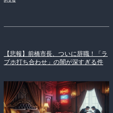
的支援
新
生
児
3
万
円
【悲報】前橋市長、ついに辞職！「ラ
支
ブホ打ち合わせ」の闇が深すぎる件
援、
「儲
か
る
チ
ャ