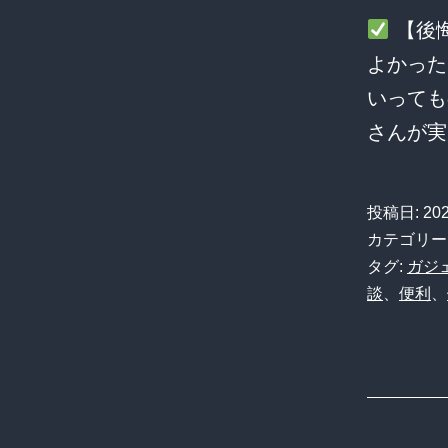
【後
よかっ
いっても
さんが
投稿日:
20
カテゴリー
タグ:
ガジ
談
、
便利
、