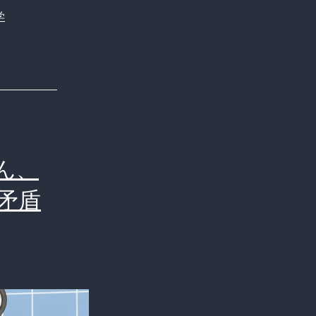
学
ん、
矛盾