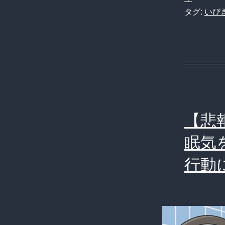
タグ:
いび
【悲
眠気
行動