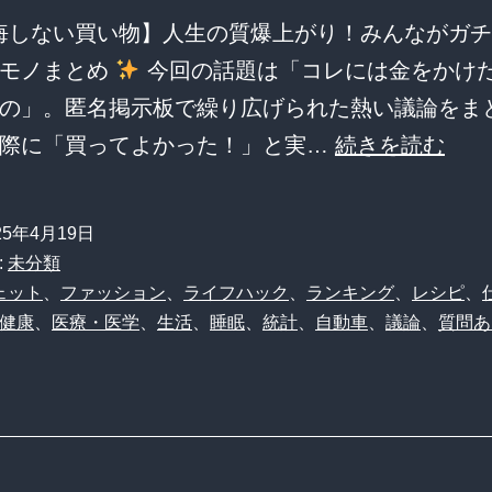
悔しない買い物】人生の質爆上がり！みんながガチ
回
たモノまとめ
今回の話題は「コレには金をかけ
も
の」。匿名掲示板で繰り広げられた熱い議論をま
入
え？
実際に「買ってよかった！」と実…
続きを読む
浴
マ
す
ジ
る
25年4月19日
で！
矛
:
未分類
み
ェット
、
ファッション
、
ライフハック
、
ランキング
、
レシピ
、
盾
健康
、
医療・医学
、
生活
、
睡眠
、
統計
、
自動車
、
議論
、
質問あ
ん
行
な
動
が
に
金
ツ
か
ッ