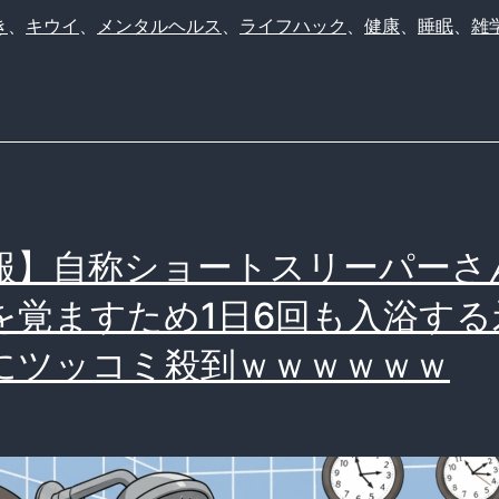
き
、
キウイ
、
メンタルヘルス
、
ライフハック
、
健康
、
睡眠
、
雑
SNS
で
バ
ズ
る
裏
報】自称ショートスリーパーさ
技
を
を覚ますため1日6回も入浴する
徹
にツッコミ殺到ｗｗｗｗｗｗ
底
検
証
（窒