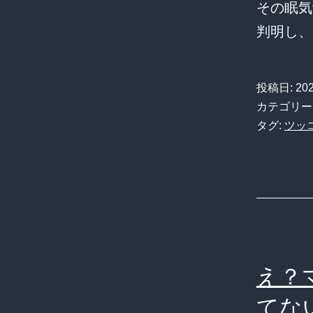
その眠気
判明し
投稿日:
20
カテゴリー
タグ:
ツッ
え？
てな