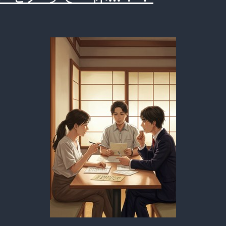
ー
さ
ん、
眠
気
を
覚
ま
す
た
め
1
日
6