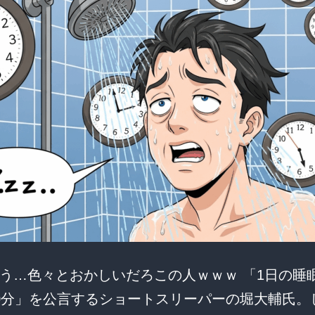
息
の
リ
ス
ク
と
衝
撃
の
真
実）
う…色々とおかしいだろこの人ｗｗｗ 「1日の睡
0分」を公言するショートスリーパーの堀大輔氏。