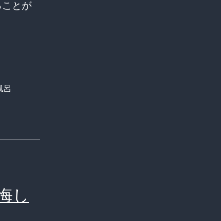
ることが
風呂
悔し