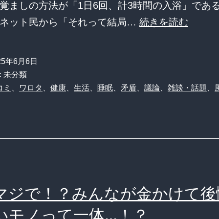
覚ましの方法が「1日6回、計3時間の入浴」であ
【悲
、ネット民から「それって結局…
続きを読む
報】
自
25年6月6日
称
:
未分類
シ
コミ
、
ワロタ
、
健康
、
生活
、
睡眠
、
矛盾
、
議論
、
雑談・話題
、
ョ
ー
ト
ス
リ
ー
マジで！？みんなが金かけて後
パ
いモノって一体…！？