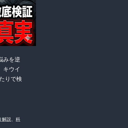
悩みを逆
。キウイ
たりで検
り解説
、
科