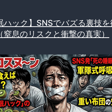
眠ハック】SNSでバズる裏技を
（窒息のリスクと衝撃の真実）