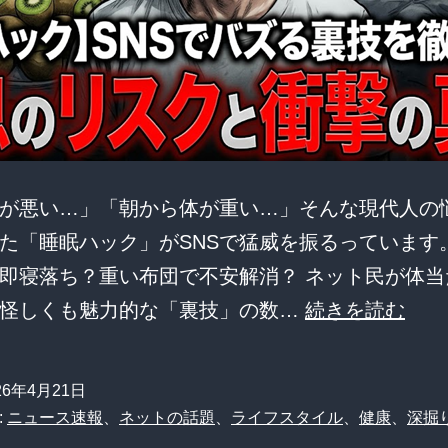
が悪い…」「朝から体が重い…」そんな現代人の
た「睡眠ハック」がSNSで猛威を振るっています
即寝落ち？重い布団で不安解消？ ネット民が体当
【睡
、怪しくも魅力的な「裏技」の数…
続きを読む
眠
ハ
26年4月21日
ッ
:
ニュース速報
、
ネットの話題
、
ライフスタイル
、
健康
、
深掘
ク】