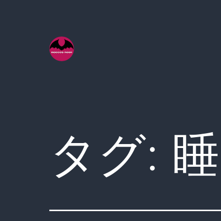
コ
ン
テ
ン
ツ
へ
ス
キ
タグ:
睡
ッ
プ