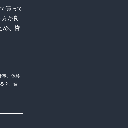
で買って
た方が良
とめ、皆
？
仕事
、
体験
る？
、
食