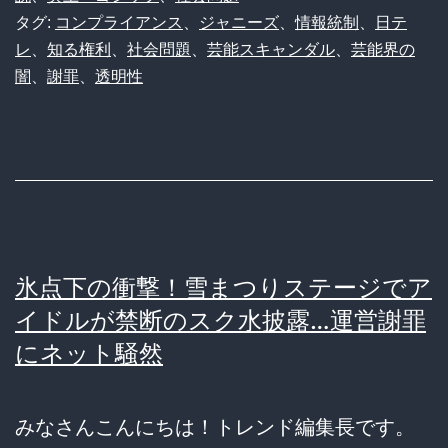
焼…
タグ:
コンプライアンス
、
ジャニーズ
、
情報統制
、
日テ
と
社
レ
、
知る権利
、
社会問題
、
芸能スキャンダル
、
芸能界の
も
闇
、
謝罪
、
透明性
畜
保
た
身
ち
か？
の
国
「特
民
級
的
氷点下の衝撃！雪まつりステージでア
呪
タ
イドルが禁断のスク水披露…運営謝罪
物
レ
にネット騒然
級」
ン
ミ
ト
ス
みなさんこんにちは！トレンド編集長です。
が