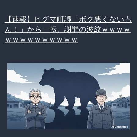
動、
【速報】ヒグマ町議「ボク悪くないも
ま
ん！」から一転、謝罪の波紋ｗｗｗｗ
さ
ｗｗｗｗｗｗｗｗｗｗ
か
の
『お
気
持
ち
表
明』
で
炎