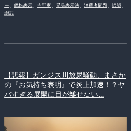
ー
、
価格表示
、
吉野家
、
景品表示法
、
消費者問題
、
誤認
、
騒
わ
謝罪
然
す
「価
格
表
記
ミ
【悲報】ガンジス川放尿騒動、まさか
ス
の『お気持ち表明』で炎上加速！？ヤ
リ
バすぎる展開に目が離せない…
ー
ド」
で
謝