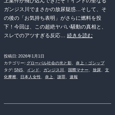
上案件が飛び込んできたぞ！インドの聖なる
を
ガンジス川でまさかの放尿疑惑…そして、そ
巡
の後の「お気持ち表明」がさらに燃料を投
り
下！今回は、この超絶ヤバい騒動の真相と、
論
【悲
スレでのアツすぎる反応…
続きを読む
争
報】
勃
ガ
投稿日:
2026年1月1日
発
ン
カテゴリー:
グローバル社会の光と影
、
炎上・ゴシップ
ジ
タグ:
SNS
、
インド
、
ガンジス川
、
国際マナー
、
放尿
、
文
化摩擦
、
日本人女性
、
炎上
、
謝罪
、
速報
ス
川
放
尿
騒