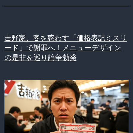
り
ス
テ
ー
吉野家、客を惑わす「価格表記ミスリ
ジ
ード」で謝罪へ！メニューデザイン
で
の是非を巡り論争勃発
ア
イ
ド
ル
が
禁
断