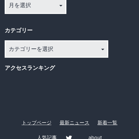
送
ー
発
カ
り
言
イ
の
カテゴリー
ブ
波
カ
紋
テ
と
ゴ
謝
アクセスランキング
リ
罪
ー
動
画
の
真
トップページ
最新ニュース
新着一覧
相
人気記事
about