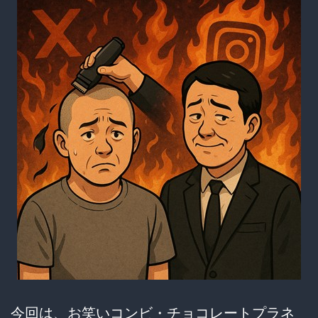
韓
謝
罪
に
沸
騰！
武
将
の
子
孫
登
場
今回は、お笑いコンビ・チョコレートプラネ