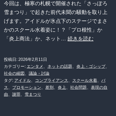
報
今回は、極寒の札幌で開催された「さっぽろ
選
告
雪まつり」で起きた前代未聞の騒動を取り上
ん
が
げます。アイドルが氷点下のステージでまさ
だ
ヤ
かのスクール水着姿に！？「プロ根性」か
「密
バ
氷
「炎上商法」か、ネット…
続きを読む
室
す
点
の
ぎ
下
謝
投稿日:
2026年2月11日
る
の
カテゴリー:
エンタメ
、
ネットの話題
、
炎上・ゴシップ
、
罪」
ｗ
衝
社会の縮図
、
議論・討論
と
ｗ
タグ:
アイドル
、
コンプライアンス
、
スクール水着
、
バ
撃！
そ
ス
、
プロモーション
、
差別
、
炎上
、
社会問題
、
表現の自
ｗ
雪
の
由
、
謝罪
、
雪まつり
ま
代
つ
償