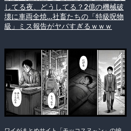
してる夜、どうしてる？2億の機械破
壊に車両全焼…社畜たちの「特級呪物
級」ミス報告がヤバすぎるｗｗｗ
ワイがまとめサイト「モッコスヌ～ン」の編