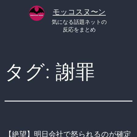
コ
モッコスヌ〜ン
ン
気になる話題ネットの
テ
反応をまとめ
ン
ツ
へ
タグ:
謝罪
ス
キ
ッ
プ
【絶望】明日会社で怒られるのが確定