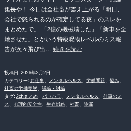
集長や！ 今日は全社畜が震え上がる「明日、
会社で怒られるのが確定してる夜」のスレを
まとめたで。 「2億の機械壊した」「新車を全
焼させた」とかいう特級呪物レベルのミス報
【絶
告が次々飛び出…
続きを読む
望】
明
投稿日:
2026年3月2日
日
カテゴリー:
お仕事
、
メンタルヘルス
、
労働問題
、
悩み
、
会
社畜の労働実態
、
議論・討論
タグ:
2chまとめ
、
パワハラ
、
メンタルヘルス
、
仕事のミ
社
ス
、
心理的安全性
、
生存戦略
、
社畜
、
謝罪
で
怒
ら