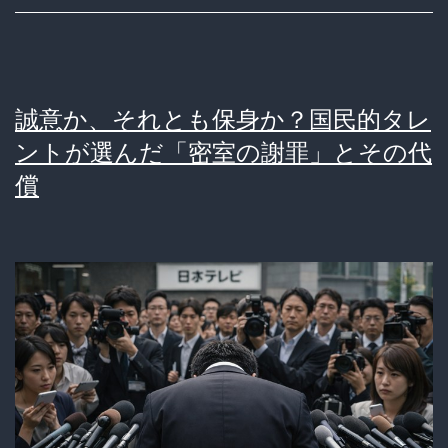
れ
る
の
誠意か、それとも保身か？国民的タレ
が
ントが選んだ「密室の謝罪」とその代
確
償
定
し
て
る
夜、
ど
う
し