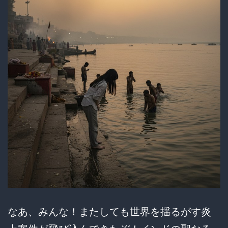
罪
へ！
メ
ニ
ュ
ー
デ
ザ
イ
ン
の
是
なあ、みんな！またしても世界を揺るがす炎
非