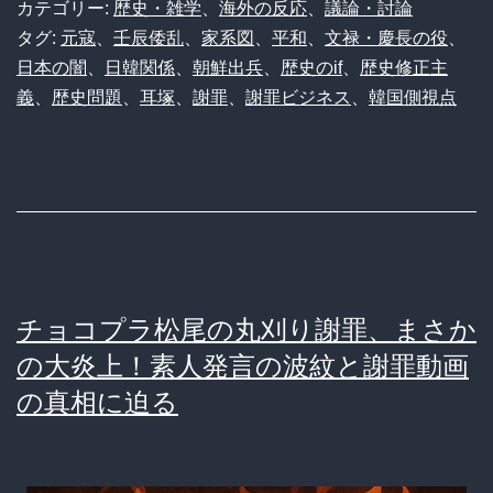
代
ｗ
カテゴリー:
歴史・雑学
、
海外の反応
、
議論・討論
わ
タグ:
元寇
、
壬辰倭乱
、
家系図
ｗ
、
平和
、
文禄・慶長の役
、
日本の闇
、
日韓関係
、
朝鮮出兵
、
歴史のif
、
歴史修正主
っ
ｗ
義
、
歴史問題
、
耳塚
、
謝罪
、
謝罪ビジネス
、
韓国側視点
て
ｗ
謝
罪
し
ま
す」
チョコプラ松尾の丸刈り謝罪、まさか
ま
の大炎上！素人発言の波紋と謝罪動画
さ
の真相に迫る
か
の
訪