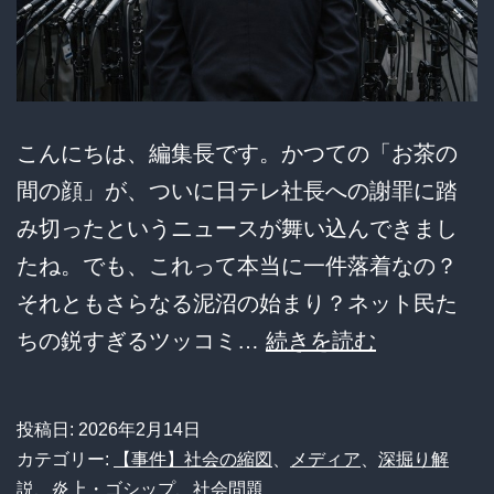
て
る？
2
億
こんにちは、編集長です。かつての「お茶の
の
間の顔」が、ついに日テレ社長への謝罪に踏
機
み切ったというニュースが舞い込んできまし
械
たね。でも、これって本当に一件落着なの？
破
それともさらなる泥沼の始まり？ネット民た
壊
誠
ちの鋭すぎるツッコミ…
続きを読む
に
意
車
か、
投稿日:
2026年2月14日
両
そ
カテゴリー:
【事件】社会の縮図
、
メディア
、
深掘り解
全
れ
説
、
炎上・ゴシップ
、
社会問題