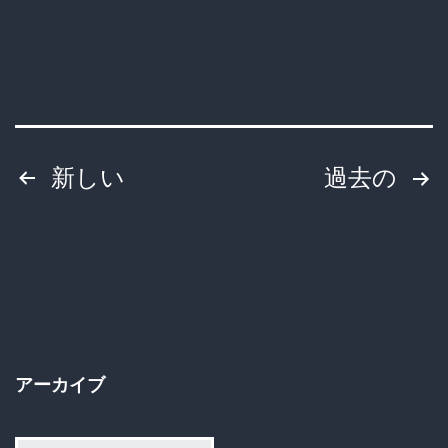
刈
り
謝
罪、
ま
投
新しい
過去の
さ
稿
か
の
の
大
ペ
炎
ー
上！
アーカイブ
素
ジ
人
ア