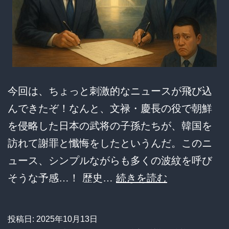
の
波
紋
ｗ
ｗ
今回は、ちょっと刺激的なニュースが飛び込
ｗ
んできたぞ！なんと、文禄・慶長の役で朝鮮
ｗ
を侵略した日本の武将の子孫たちが、韓国を
ｗ
訪れて謝罪と懺悔をしたというんだ。このニ
ｗ
ュース、シンプルながらも多くの波紋を呼び
ｗ
「先
そうな予感…！ 歴史…
続きを読む
ｗ
祖
ｗ
に
ｗ
投稿日:
2025年10月13日