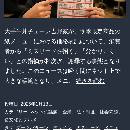
の
ス
ク
水
大手牛丼チェーン吉野家が、冬季限定商品の
披
紙メニューにおける価格表記について、消費
露…
者から「ミスリードを招く」「分かりにく
運
い」との指摘が相次ぎ、謝罪する事態となり
営
ました。このニュースは瞬く間にネット上で
謝
吉
大きな話題となり、メニ…
続きを読む
罪
野
に
家、
投稿日:
2026年1月18日
ネ
客
カテゴリー:
ネットの話題
、
企業
、
法・制度
、
社会問題
、
ッ
を
食文化とグルメ
タグ:
ダークパターン
、
デザイン
、
ミスリード
、
メニュ
ト
惑