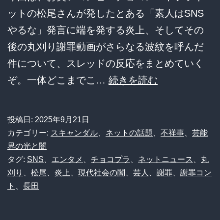
で
ットの松尾さんが発したとある「素人はSNS
歴
やるな」発言に端を発する炎上、そしてその
史
後の丸刈り謝罪動画がさらなる波紋を呼んだ
認
件について、スレッドの反応をまとめていく
識
チ
ぞ。一体どこまでこ…
続きを読む
が
ョ
ぐ
コ
投稿日:
2025年9月21日
ち
プ
カテゴリー:
スキャンダル
、
ネットの話題
、
不祥事
、
芸能
ゃ
ラ
界の光と闇
タグ:
SNS
、
エンタメ
、
チョコプラ
、
ネットニュース
、
丸
ぐ
松
刈り
、
松尾
、
炎上
、
現代社会の闇
、
芸人
、
謝罪
、
謝罪コン
ち
尾
ト
、
長田
ゃ
の
に！？
丸