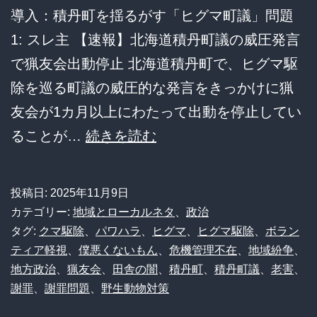
導入：積丹町を揺るがす「ヒグマ町議」問題
上
1: スレ主 【速報】北海道積丹町議の威圧発言
加
で猟友会出動停止 北海道積丹町で、ヒグマ駆
速！？
除を巡る町議の威圧的な発言をきっかけに猟
ヤ
友会が1カ月以上にわたって出動を停止してい
バ
【速
ることが…
続きを読む
す
報】
ぎ
ヒ
る
投稿日:
2025年11月9日
グ
展
カテゴリー:
地域とローカルネタ
、
政治
マ
タグ:
クマ駆除
、
パワハラ
、
ヒグマ
、
ヒグマ駆除
、
開
ボラン
ティア軽視
、
僕悪くないもん
、
危機管理不在
、
地域紛争
、
町
に
地方政治
、
猟友会
、
田舎の闇
、
積丹町
、
積丹町議
、
老害
、
議
目
謝罪
、
謝罪問題
、
野生動物対策
「ボ
が