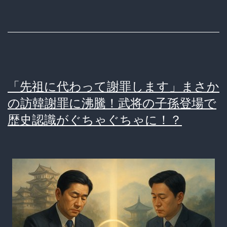
ク
離
悪
せ
く
な
な
い…
い
「先祖に代わって謝罪します」まさか
も
の訪韓謝罪に沸騰！武将の子孫登場で
ん！」
歴史認識がぐちゃぐちゃに！？
か
ら
一
転、
謝
罪