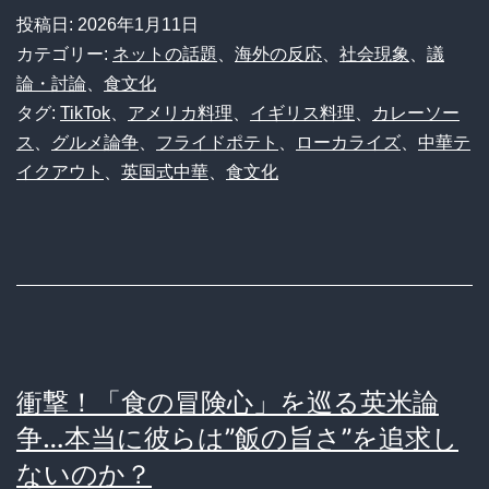
文
投稿日:
2026年1月11日
化
カテゴリー:
ネットの話題
、
海外の反応
、
社会現象
、
議
摩
論・討論
、
食文化
タグ:
TikTok
、
アメリカ料理
、
イギリス料理
、
カレーソー
擦】
ス
、
グルメ論争
、
フライドポテト
、
ローカライズ
、
中華テ
英
イクアウト
、
英国式中華
、
食文化
国
式
「フ
ラ
イ
ド
衝撃！「食の冒険心」を巡る英米論
ポ
争…本当に彼らは”飯の旨さ”を追求し
テ
ないのか？