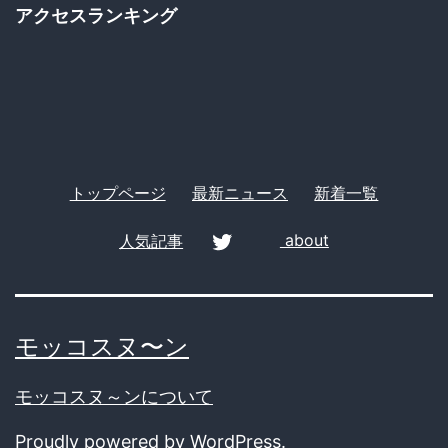
ゴ
アクセスランキング
求
リ
し
ー
な
い
の
か？
トップページ
最新ニュース
新着一覧
人気記事
about
twitter
モッコスヌ〜ン
モッコスヌ～ンについて
Proudly powered by
WordPress
.