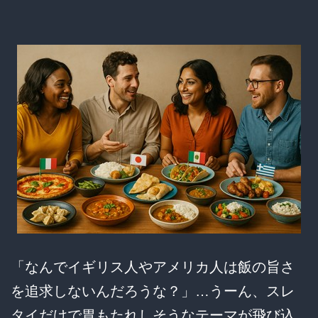
ト
in
カ
レ
ー」
中
華
が
問
い
か
「なんでイギリス人やアメリカ人は飯の旨さ
け
を追求しないんだろうな？」…うーん、スレ
る
タイだけで胃もたれしそうなテーマが飛び込
食