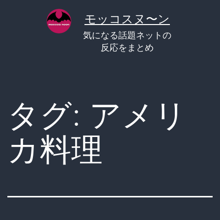
コ
モッコスヌ〜ン
ン
気になる話題ネットの
テ
反応をまとめ
ン
ツ
へ
タグ:
アメリ
ス
キ
カ料理
ッ
プ