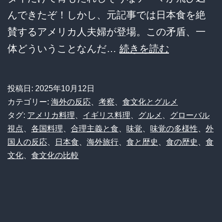
んできたぞ！しかし、元記事では日本食を絶
の
賛するアメリカ人夫婦が登場。この矛盾、一
ア
衝
体どういうことなんだ…
続きを読む
イ
撃！
デ
「食
ン
投稿日:
2025年10月12日
の
テ
カテゴリー:
海外の反応
、
考察
、
食文化とグルメ
冒
タグ:
アメリカ料理
、
イギリス料理
、
グルメ
、
グローバル
ィ
視点
、
各国料理
、
合理主義と食
、
味覚
、
味覚の多様性
、
外
険
テ
国人の反応
、
日本食
、
海外旅行
、
食と歴史
、
食の歴史
、
食
心」
ィ
文化
、
食文化の比較
を
巡
る
英