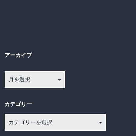
米
論
争…
本
当
アーカイブ
に
彼
ア
ー
ら
カ
は”飯
イ
の
カテゴリー
ブ
旨
カ
さ”を
テ
追