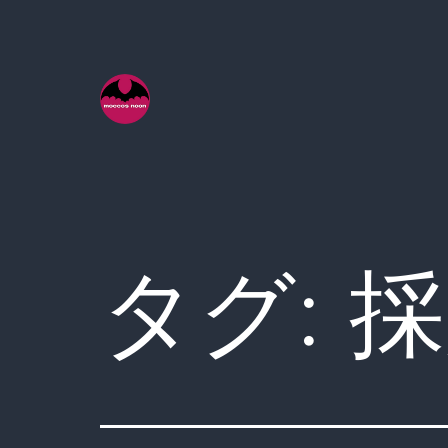
コ
ン
テ
ン
ツ
へ
ス
キ
タグ:
採
ッ
プ