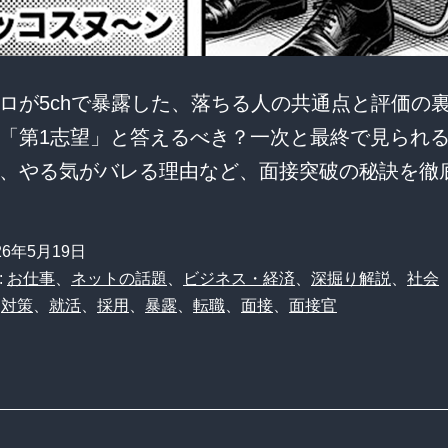
ロが5chで暴露した、落ちる人の共通点と評価の
「第1志望」と答えるべき？一次と最終で見られ
、やる気がバレる理由など、面接突破の秘訣を徹
26年5月19日
:
お仕事
、
ネットの話題
、
ビジネス・経済
、
深掘り解説
、
社会
、
対策
、
就活
、
採用
、
暴露
、
転職
、
面接
、
面接官