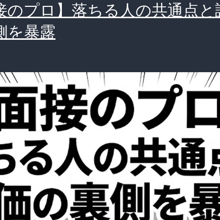
接のプロ】落ちる人の共通点と
側を暴露