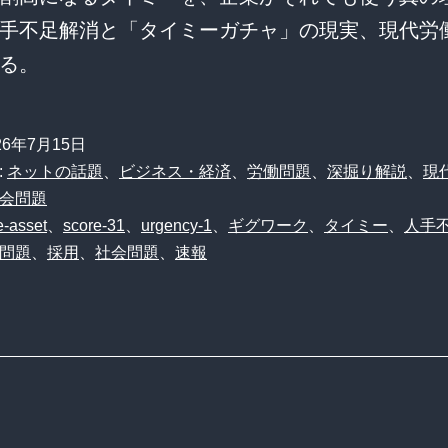
手不足解消と「タイミーガチャ」の現実、現代労
る。
26年7月15日
:
ネットの話題
、
ビジネス・経済
、
労働問題
、
深掘り解説
、
現
会問題
-asset
、
score-31
、
urgency-1
、
ギグワーク
、
タイミー
、
人手
問題
、
採用
、
社会問題
、
速報