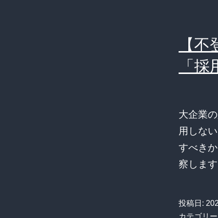
【不
「採
大企業の
用しない
すべきか
察します
投稿日:
20
カテゴリー