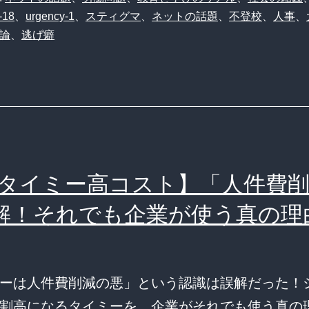
-18
、
urgency-1
、
スティグマ
、
ネットの話題
、
不登校
、
人事
、
論
、
逃げ癖
タイミー高コスト】「人件費削
解！それでも企業が使う真の理
ーは人件費削減の悪」という認識は誤解だった！
割高になるタイミーを、企業がそれでも使う真の