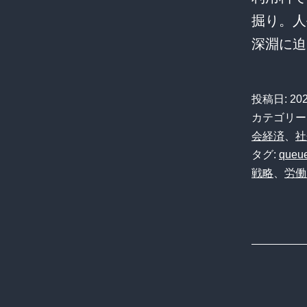
掘り。人
深淵に迫
投稿日:
20
カテゴリー
会経済
、
社
タグ:
queue
戦略
、
労働