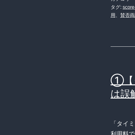
タグ:
score
用
、
賛否両
①【
は誤
「タイミ
利用料で