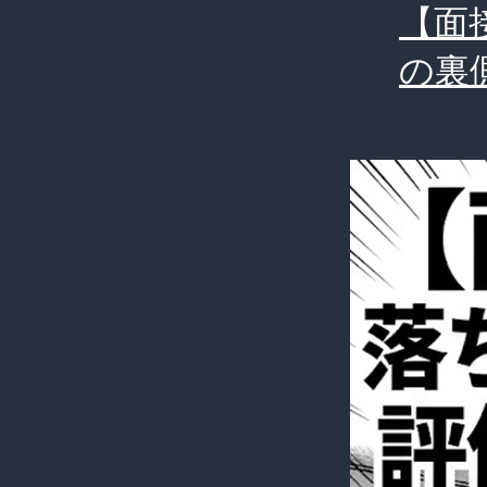
【面
の裏