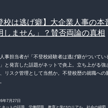
登校は逃げ癖】大企業人事の本
用しません」？賛否両論の真相
人事担当者が「不登校経験者は逃げ癖がついてい
」と発言した話題がネットで炎上。立ち上がる強
、リスク管理として当然か。不登校歴の就職への
。
26年7月27日
:
ネットの話題
、
労働問題
、
教育と学びのリアル
、
社会の縮図