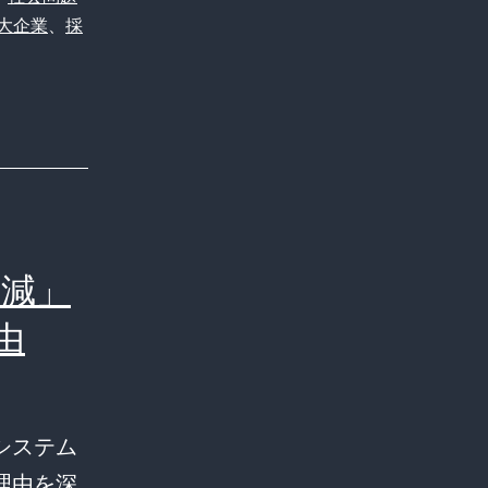
大企業
、
採
減」
由
システム
理由を深