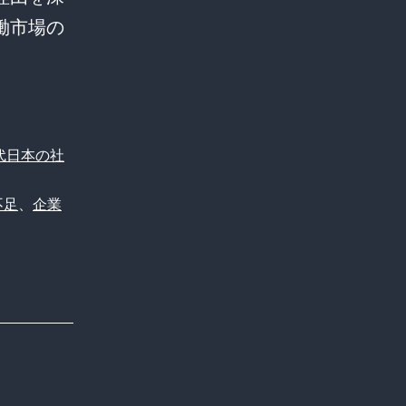
働市場の
代日本の社
不足
、
企業