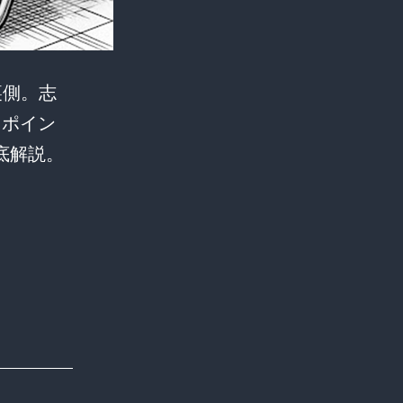
裏側。志
るポイン
底解説。