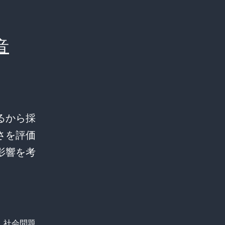
音
るから採
さを評価
影響を考
、
社会問題